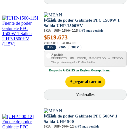
Fuente de poder Gabinete PFC 1500W 1
Salida UHP-1500HV
SKU:
UHP-1500-115
#6 mas vendido
$
519.673
VOLTAJE DE SALIDA DC
115V
230V
380V
A pedido
PRODUCTO SIN STOCK, IMPORTADO A PEDIDO.
Tiempo de entrega 8 a 12 días hábiles
Despacho
GRATIS
en Region Metropolitana
Agregar al carrito
Ver detalles
Fuente de poder Gabinete PFC 500W 1
Salida UHP-500
SKU:
UHP-500-12
#7 mas vendido