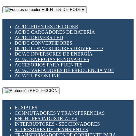
RELÉS INTELIGENTES WIFI
GATEWAY LORAWAN
RELÉS MINIATURA DE POTENCIA
FUENTES DE PODER
GESTIÓN DE REDES
SENSORES MAGNÉTICOS
INFRAESTRUCTURA ETHERCAT
SOPORTE PARA CIRCUITO IMPRESO
PERIFÉRICOS DE RED
SOQUETES PARA RELÉ
AC/DC FUENTES DE PODER
PLACAS MODULARES IOT
SWITCH Y MICROSWITCH
AC/DC CARGADORES DE BATERÍA
SWITCHES Y REDES WIFI
TARJETAS PI
AC/DC DRIVERS LED
SOLUCIONES IOT
UNIÓN Y DERIVACIÓN DE CABLE
DC/DC CONVERTIDORES
SOLUCIONES LORAWAN
DC/DC CONVERTIDORES DRIVER LED
SOLUCIONES RED CELULAR
DC/AC INVERSORES DE ENERGÍA
SEGURIDAD PARA REDES
AC/AC ENERGÍAS RENOVABLES
SWITCHES LAN
ACCESORIOS PARA FUENTES
TELEFONÍA IP (VOIP)
AC/AC VARIADORES DE FRECUENCIA VDF
VIGILANCIA IP (CCTV)
AC/AC UPS ONLINE
MESHTASTIC
PROTECCIÓN
FUSIBLES
CONMUTADORES Y TRANSFERENCIAS
ENCHUFES INDUSTRIALES
INTERRUPTORES - SECCIONADORES
SUPRESORES DE TRANSIENTES
TRANSFORMADORES DE CORRIENTE PARA