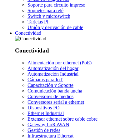
Soporte para circuito impreso
Soquetes para relé
Switch y microswitch
Tarjetas PI
Unión y derivación de cable
Conectividad
Conectividad
Alimentación por ethernet (PoE)
Automatización del hogar
Automatización Industrial
Cámaras para IoT
Capacitación y Soporte
Comunicación banda ancha
Conversores de medios
Conversores serial a ethernet
Dispositivos I/O
Ethernet Industrial
Extensor ethernet sobre cable cobre
Gateway LoRaWAN
Gestión de redes
Infraestructura Ethercat