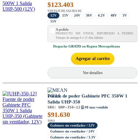
$
123.403
VOLTAJE DE SALIDA DC
12V
15V
24V
36V
4.2V
48V
5V
55V
A pedido
PRODUCTO SIN STOCK, IMPORTADO A PEDIDO.
Tiempo de entrega 8 a 12 días hábiles
Despacho
GRATIS
en Region Metropolitana
Agregar al carrito
Ver detalles
Fuente de poder Gabinete PFC 350W 1
Salida UHP-350
SKU:
UHP-350-12
#8 mas vendido
$
91.630
TIPO
Gabinete sin ventilador / 12V
Gabinete sin ventilador / 24V
Gabinete sin ventilador / 3.3V