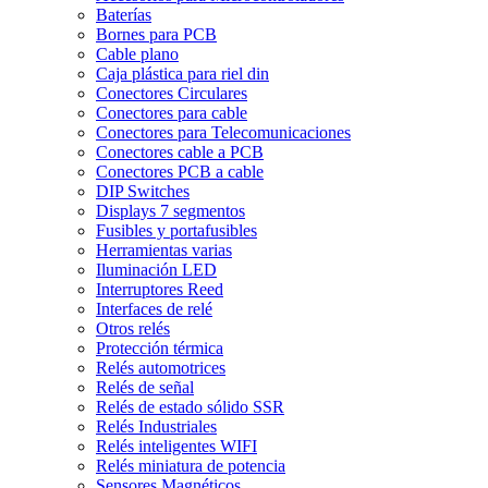
Baterías
Bornes para PCB
Cable plano
Caja plástica para riel din
Conectores Circulares
Conectores para cable
Conectores para Telecomunicaciones
Conectores cable a PCB
Conectores PCB a cable
DIP Switches
Displays 7 segmentos
Fusibles y portafusibles
Herramientas varias
Iluminación LED
Interruptores Reed
Interfaces de relé
Otros relés
Protección térmica
Relés automotrices
Relés de señal
Relés de estado sólido SSR
Relés Industriales
Relés inteligentes WIFI
Relés miniatura de potencia
Sensores Magnéticos