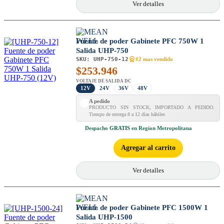
Ver detalles
Fuente de poder Gabinete PFC 750W 1
Salida UHP-750
SKU:
UHP-750-12
#2 mas vendido
$
253.946
VOLTAJE DE SALIDA DC
12V
24V
36V
48V
A pedido
PRODUCTO SIN STOCK, IMPORTADO A PEDIDO.
Tiempo de entrega 8 a 12 días hábiles
Despacho
GRATIS
en Region Metropolitana
Agregar al carrito
Ver detalles
Fuente de poder Gabinete PFC 1500W 1
Salida UHP-1500