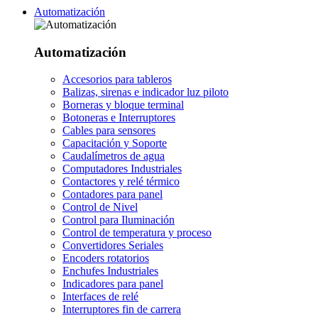
Automatización
Automatización
Accesorios para tableros
Balizas, sirenas e indicador luz piloto
Borneras y bloque terminal
Botoneras e Interruptores
Cables para sensores
Capacitación y Soporte
Caudalímetros de agua
Computadores Industriales
Contactores y relé térmico
Contadores para panel
Control de Nivel
Control para Iluminación
Control de temperatura y proceso
Convertidores Seriales
Encoders rotatorios
Enchufes Industriales
Indicadores para panel
Interfaces de relé
Interruptores fin de carrera