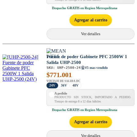
Despacho
GRATIS
en Region Metropolitana
Agregar al carrito
Ver detalles
Fuente de poder Gabinete PFC 2500W 1
Salida UHP-2500
SKU:
UHP-2500-24
#5 mas vendido
$
771.001
VOLTAJE DE SALIDA DC
24V
36V
48V
A pedido
PRODUCTO SIN STOCK, IMPORTADO A PEDIDO.
Tiempo de entrega 8 a 12 días hábiles
Despacho
GRATIS
en Region Metropolitana
Agregar al carrito
Ver detalles