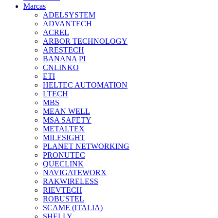
Marcas
ADELSYSTEM
ADVANTECH
ACREL
ARBOR TECHNOLOGY
ARESTECH
BANANA PI
CNLINKO
ETI
HELTEC AUTOMATION
LTECH
MBS
MEAN WELL
MSA SAFETY
METALTEX
MILESIGHT
PLANET NETWORKING
PRONUTEC
QUECLINK
NAVIGATEWORX
RAKWIRELESS
RIEVTECH
ROBUSTEL
SCAME (ITALIA)
SHELLY