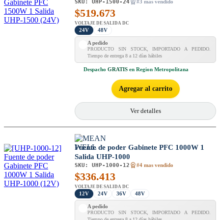
SKU:
UHP-1500-24
#3 mas vendido
$
519.673
VOLTAJE DE SALIDA DC
24V
48V
A pedido
PRODUCTO SIN STOCK, IMPORTADO A PEDIDO.
Tiempo de entrega 8 a 12 días hábiles
Despacho
GRATIS
en Region Metropolitana
Agregar al carrito
Ver detalles
Fuente de poder Gabinete PFC 1000W 1
Salida UHP-1000
SKU:
UHP-1000-12
#4 mas vendido
$
336.413
VOLTAJE DE SALIDA DC
12V
24V
36V
48V
A pedido
PRODUCTO SIN STOCK, IMPORTADO A PEDIDO.
Tiempo de entrega 8 a 12 días hábiles