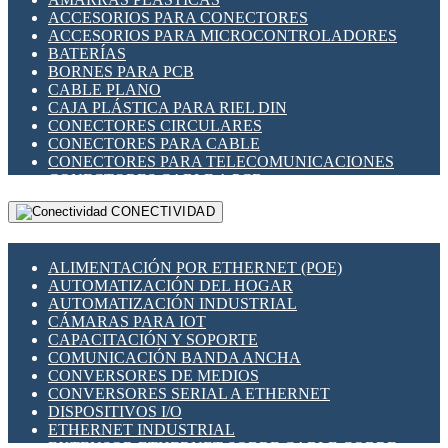
ENCHUFES INDUSTRIALES
ACCESORIOS PARA CONECTORES
INDICADORES PARA PANEL
ACCESORIOS PARA MICROCONTROLADORES
INTERFACES DE RELÉ
BATERÍAS
INTERRUPTORES FIN DE CARRERA
BORNES PARA PCB
LLAVES CONMUTADORAS
CABLE PLANO
MEDIDORES DE ENERGÍA Y TC'S DE CORRIENTE
CAJA PLÁSTICA PARA RIEL DIN
MOTORES PASO A PASO
CONECTORES CIRCULARES
PANTALLAS HMI
CONECTORES PARA CABLE
PLC -CONTROLADORES LÓGICO PROGRAMABLES
CONECTORES PARA TELECOMUNICACIONES
PROGRAMADORES DE HORARIO
CONECTORES CABLE A PCB
PROTECCIÓN ELÉCTRICA
CONECTORES PCB A CABLE
RELÉS DE PROTECCIÓN
CONECTIVIDAD
DIP SWITCHES
SENSORES CAPACITIVOS
DISPLAYS 7 SEGMENTOS
SENSORES DE POSICIÓN LINEAL
FUSIBLES Y PORTAFUSIBLES
SENSORES FOTOELÉCTRICOS
ALIMENTACIÓN POR ETHERNET (POE)
HERRAMIENTAS VARIAS
SENSORES INDUCTIVOS
AUTOMATIZACIÓN DEL HOGAR
ILUMINACIÓN LED
TEMPORIZADORES
AUTOMATIZACIÓN INDUSTRIAL
INTERRUPTORES REED
VARIACS
CÁMARAS PARA IOT
INTERFACES DE RELÉ
VARIADORES DE FRECUENCIA [VDF]
CAPACITACIÓN Y SOPORTE
OTROS RELÉS
SECCIONADORES - INTERRUPTORES
COMUNICACIÓN BANDA ANCHA
PROTECCIÓN TÉRMICA
MAQUINARIA
CONVERSORES DE MEDIOS
RELÉS AUTOMOTRICES
CONVERSORES SERIAL A ETHERNET
RELÉS DE SEÑAL
DISPOSITIVOS I/O
RELÉS DE ESTADO SÓLIDO SSR
ETHERNET INDUSTRIAL
RELÉS INDUSTRIALES
EXTENSOR ETHERNET SOBRE CABLE COBRE