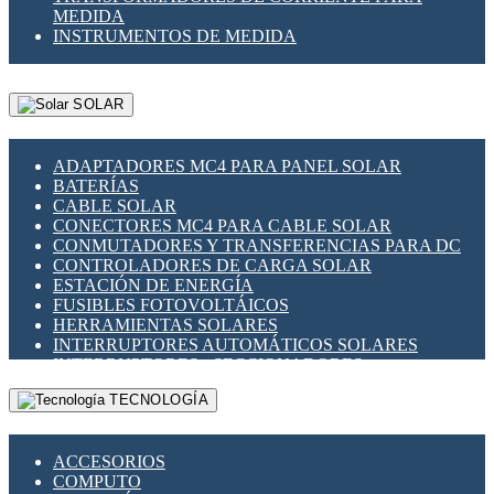
MEDIDA
INSTRUMENTOS DE MEDIDA
SOLAR
ADAPTADORES MC4 PARA PANEL SOLAR
BATERÍAS
CABLE SOLAR
CONECTORES MC4 PARA CABLE SOLAR
CONMUTADORES Y TRANSFERENCIAS PARA DC
CONTROLADORES DE CARGA SOLAR
ESTACIÓN DE ENERGÍA
FUSIBLES FOTOVOLTÁICOS
HERRAMIENTAS SOLARES
INTERRUPTORES AUTOMÁTICOS SOLARES
INTERRUPTORES - SECCIONADORES
FOTOVOLTÁICOS
TECNOLOGÍA
MONTAJE PANEL SOLAR
PORTA FUSIBLES Y SECCIONADORES
FOTOVOLTAICOS
ACCESORIOS
SUPRESOR DE TRANSIENTES SPDS PARA
COMPUTO
APLICACIONES FOTOVOLTAICAS