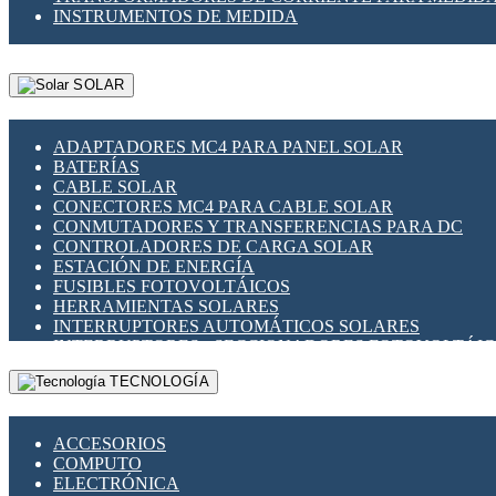
INSTRUMENTOS DE MEDIDA
SOLAR
ADAPTADORES MC4 PARA PANEL SOLAR
BATERÍAS
CABLE SOLAR
CONECTORES MC4 PARA CABLE SOLAR
CONMUTADORES Y TRANSFERENCIAS PARA DC
CONTROLADORES DE CARGA SOLAR
ESTACIÓN DE ENERGÍA
FUSIBLES FOTOVOLTÁICOS
HERRAMIENTAS SOLARES
INTERRUPTORES AUTOMÁTICOS SOLARES
INTERRUPTORES - SECCIONADORES FOTOVOLTÁI
MONTAJE PANEL SOLAR
TECNOLOGÍA
PORTA FUSIBLES Y SECCIONADORES FOTOVOLTAI
SUPRESOR DE TRANSIENTES SPDS PARA APLICACI
ACCESORIOS
COMPUTO
ELECTRÓNICA