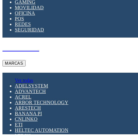
GAMING
MOVILIDAD
OFICINA
POS
REDES
SEGURIDAD
A PEDIDO
MARCAS
Ver todas
ADELSYSTEM
ADVANTECH
ACREL
ARBOR TECHNOLOGY
ARESTECH
BANANA PI
CNLINKO
ETI
HELTEC AUTOMATION
LTECH