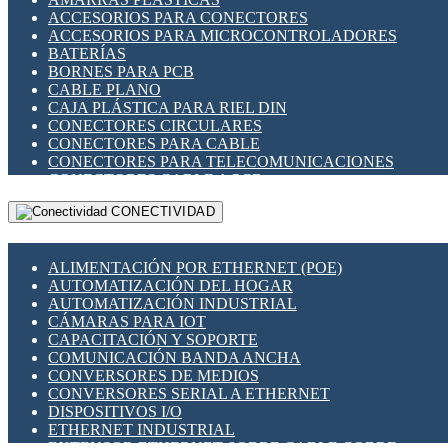
ENCHUFES INDUSTRIALES
ACCESORIOS PARA CONECTORES
INDICADORES PARA PANEL
ACCESORIOS PARA MICROCONTROLADORES
INTERFACES DE RELÉ
BATERÍAS
INTERRUPTORES FIN DE CARRERA
BORNES PARA PCB
LLAVES CONMUTADORAS
CABLE PLANO
MEDIDORES DE ENERGÍA Y TC'S DE CORRIENTE
CAJA PLÁSTICA PARA RIEL DIN
MOTORES PASO A PASO
CONECTORES CIRCULARES
PANTALLAS HMI
CONECTORES PARA CABLE
PLC -CONTROLADORES LÓGICO PROGRAMABLES
CONECTORES PARA TELECOMUNICACIONES
PROGRAMADORES DE HORARIO
CONECTORES CABLE A PCB
PROTECCIÓN ELÉCTRICA
CONECTORES PCB A CABLE
RELÉS DE PROTECCIÓN
CONECTIVIDAD
DIP SWITCHES
SENSORES CAPACITIVOS
DISPLAYS 7 SEGMENTOS
SENSORES DE POSICIÓN LINEAL
FUSIBLES Y PORTAFUSIBLES
SENSORES FOTOELÉCTRICOS
ALIMENTACIÓN POR ETHERNET (POE)
HERRAMIENTAS VARIAS
SENSORES INDUCTIVOS
AUTOMATIZACIÓN DEL HOGAR
ILUMINACIÓN LED
TEMPORIZADORES
AUTOMATIZACIÓN INDUSTRIAL
INTERRUPTORES REED
VARIACS
CÁMARAS PARA IOT
INTERFACES DE RELÉ
VARIADORES DE FRECUENCIA [VDF]
CAPACITACIÓN Y SOPORTE
OTROS RELÉS
SECCIONADORES - INTERRUPTORES
COMUNICACIÓN BANDA ANCHA
PROTECCIÓN TÉRMICA
MAQUINARIA
CONVERSORES DE MEDIOS
RELÉS AUTOMOTRICES
CONVERSORES SERIAL A ETHERNET
RELÉS DE SEÑAL
DISPOSITIVOS I/O
RELÉS DE ESTADO SÓLIDO SSR
ETHERNET INDUSTRIAL
RELÉS INDUSTRIALES
EXTENSOR ETHERNET SOBRE CABLE COBRE