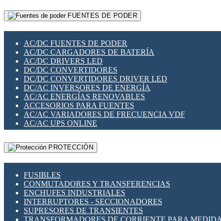
RELÉS INTELIGENTES WIFI
GATEWAY LORAWAN
RELÉS MINIATURA DE POTENCIA
FUENTES DE PODER
GESTIÓN DE REDES
SENSORES MAGNÉTICOS
INFRAESTRUCTURA ETHERCAT
SOPORTE PARA CIRCUITO IMPRESO
PERIFÉRICOS DE RED
SOQUETES PARA RELÉ
AC/DC FUENTES DE PODER
PLACAS MODULARES IOT
SWITCH Y MICROSWITCH
AC/DC CARGADORES DE BATERÍA
SWITCHES Y REDES WIFI
TARJETAS PI
AC/DC DRIVERS LED
SOLUCIONES IOT
UNIÓN Y DERIVACIÓN DE CABLE
DC/DC CONVERTIDORES
SOLUCIONES LORAWAN
DC/DC CONVERTIDORES DRIVER LED
SOLUCIONES RED CELULAR
DC/AC INVERSORES DE ENERGÍA
SEGURIDAD PARA REDES
AC/AC ENERGÍAS RENOVABLES
SWITCHES LAN
ACCESORIOS PARA FUENTES
TELEFONÍA IP (VOIP)
AC/AC VARIADORES DE FRECUENCIA VDF
VIGILANCIA IP (CCTV)
AC/AC UPS ONLINE
MESHTASTIC
PROTECCIÓN
FUSIBLES
CONMUTADORES Y TRANSFERENCIAS
ENCHUFES INDUSTRIALES
INTERRUPTORES - SECCIONADORES
SUPRESORES DE TRANSIENTES
TRANSFORMADORES DE CORRIENTE PARA MEDID