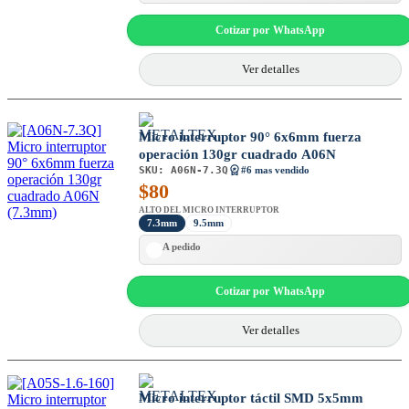
Cotizar por WhatsApp
Ver detalles
Micro interruptor 90° 6x6mm fuerza
operación 130gr cuadrado A06N
SKU:
A06N-7.3Q
#6 mas vendido
$
80
ALTO DEL MICRO INTERRUPTOR
7.3mm
9.5mm
A pedido
Cotizar por WhatsApp
Ver detalles
Micro interruptor táctil SMD 5x5mm