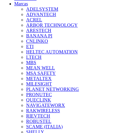
Marcas
ADELSYSTEM
ADVANTECH
ACREL
ARBOR TECHNOLOGY
ARESTECH
BANANA PI
CNLINKO
ETI
HELTEC AUTOMATION
LTECH
MBS
MEAN WELL
MSA SAFETY
METALTEX
MILESIGHT
PLANET NETWORKING
PRONUTEC
QUECLINK
NAVIGATEWORX
RAKWIRELESS
RIEVTECH
ROBUSTEL
SCAME (ITALIA)
SHELLY