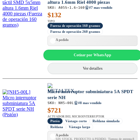
altura 1.6mm Riel 4000 piezas
SKU:
A05S-1.6-160
#7 mas vendido
$
132
TIPO
Fuerza de operación 160 gramos
Fuerza de operación 260 gramos
A pedido
Cotizar por WhatsApp
Ver detalles
Micro interruptor subminiatura 5A SPDT
serie NH
SKU:
NH5-00L
#8 mas vendido
$
721
ACTUADOR DEL MICROINTERRUPTOR
Pistón
Vástago corto
Roldana simulada
Roldana
Vástago largo
A pedido
SIN STOCK, PRODUCTO A PEDIDO. Tiempo de entrega 8