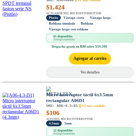
SKU:
NS0-000D
#1 mas vendido
$
1.424
ACTUADOR DEL MICROINTERRUPTOR
Pistón
Vástago corto
Vástago largo
Roldana simulada
Roldana
Vástago largo con roldana
65 disponibles
Entrega inmediata
Despacho
gratis en RM
sobre $59.500
Agregar al carrito
Ver detalles
Micro interruptor táctil 6x3.5mm
rectangular A06D1
SKU:
A06-4.3-D1
#2 mas vendido
$
106
ALTO DEL MICRO INTERRUPTOR
4.3mm
5mm
22 disponibles
Entrega inmediata