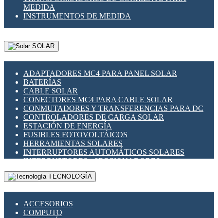
MEDIDA
INSTRUMENTOS DE MEDIDA
SOLAR
ADAPTADORES MC4 PARA PANEL SOLAR
BATERÍAS
CABLE SOLAR
CONECTORES MC4 PARA CABLE SOLAR
CONMUTADORES Y TRANSFERENCIAS PARA DC
CONTROLADORES DE CARGA SOLAR
ESTACIÓN DE ENERGÍA
FUSIBLES FOTOVOLTÁICOS
HERRAMIENTAS SOLARES
INTERRUPTORES AUTOMÁTICOS SOLARES
INTERRUPTORES - SECCIONADORES
FOTOVOLTÁICOS
TECNOLOGÍA
MONTAJE PANEL SOLAR
PORTA FUSIBLES Y SECCIONADORES
FOTOVOLTAICOS
ACCESORIOS
SUPRESOR DE TRANSIENTES SPDS PARA
COMPUTO
APLICACIONES FOTOVOLTAICAS