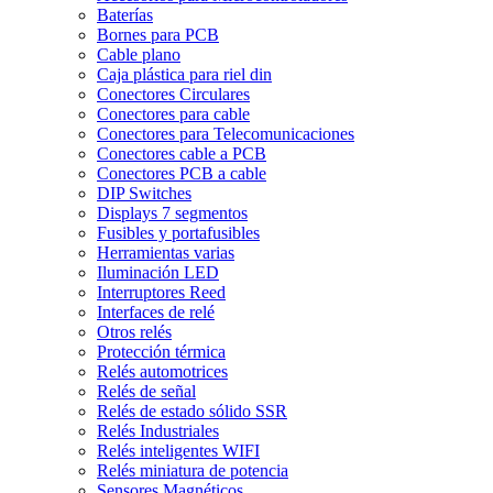
Baterías
Bornes para PCB
Cable plano
Caja plástica para riel din
Conectores Circulares
Conectores para cable
Conectores para Telecomunicaciones
Conectores cable a PCB
Conectores PCB a cable
DIP Switches
Displays 7 segmentos
Fusibles y portafusibles
Herramientas varias
Iluminación LED
Interruptores Reed
Interfaces de relé
Otros relés
Protección térmica
Relés automotrices
Relés de señal
Relés de estado sólido SSR
Relés Industriales
Relés inteligentes WIFI
Relés miniatura de potencia
Sensores Magnéticos