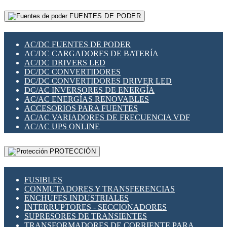
RELÉS INTELIGENTES WIFI
GATEWAY LORAWAN
RELÉS MINIATURA DE POTENCIA
FUENTES DE PODER
GESTIÓN DE REDES
SENSORES MAGNÉTICOS
INFRAESTRUCTURA ETHERCAT
SOPORTE PARA CIRCUITO IMPRESO
PERIFÉRICOS DE RED
SOQUETES PARA RELÉ
AC/DC FUENTES DE PODER
PLACAS MODULARES IOT
SWITCH Y MICROSWITCH
AC/DC CARGADORES DE BATERÍA
SWITCHES Y REDES WIFI
TARJETAS PI
AC/DC DRIVERS LED
SOLUCIONES IOT
UNIÓN Y DERIVACIÓN DE CABLE
DC/DC CONVERTIDORES
SOLUCIONES LORAWAN
DC/DC CONVERTIDORES DRIVER LED
SOLUCIONES RED CELULAR
DC/AC INVERSORES DE ENERGÍA
SEGURIDAD PARA REDES
AC/AC ENERGÍAS RENOVABLES
SWITCHES LAN
ACCESORIOS PARA FUENTES
TELEFONÍA IP (VOIP)
AC/AC VARIADORES DE FRECUENCIA VDF
VIGILANCIA IP (CCTV)
AC/AC UPS ONLINE
MESHTASTIC
PROTECCIÓN
FUSIBLES
CONMUTADORES Y TRANSFERENCIAS
ENCHUFES INDUSTRIALES
INTERRUPTORES - SECCIONADORES
SUPRESORES DE TRANSIENTES
TRANSFORMADORES DE CORRIENTE PARA