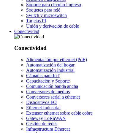
Soporte para circuito impreso
Soquetes para relé
Switch y microswitch
Tarjetas PI
Unión y derivación de cable
Conectividad
Conectividad
Alimentación por ethernet (PoE)
Automatización del hogar
Automatización Industrial
Cámaras para IoT
Capacitación y Soporte
Comunicación banda ancha
Conversores de medios
Conversores serial a ethernet
Dispositivos I/O
Ethernet Industrial
Extensor ethernet sobre cable cobre
Gateway LoRaWAN
Gestión de redes
Infraestructura Ethercat