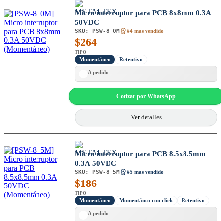
Micro interruptor para PCB 8x8mm 0.3A
50VDC
SKU:
PSW-8_0M
#4 mas vendido
$
264
TIPO
Momentáneo
Retentivo
A pedido
Cotizar por WhatsApp
Ver detalles
Micro interruptor para PCB 8.5x8.5mm
0.3A 50VDC
SKU:
PSW-8_5M
#5 mas vendido
$
186
TIPO
Momentáneo
Momentáneo con click
Retentivo
A pedido