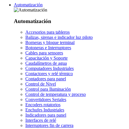
Automatización
Automatización
Accesorios para tableros
Balizas, sirenas e indicador luz piloto
Borneras y bloque terminal
Botoneras e Interruptores
Cables para sensores
Capacitación y Soporte
Caudalímetros de agua
Computadores Industriales
Contactores y relé térmico
Contadores para panel
Control de Nivel
Control para Iluminación
Control de temperatura y proceso
Convertidores Seriales
Encoders rotatorios
Enchufes Industriales
Indicadores para panel
Interfaces de relé
Interruptores fin de carrera