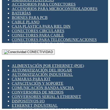
ENCHUFES INDUSTRIALES
ACCESORIOS PARA CONECTORES
INDICADORES PARA PANEL
ACCESORIOS PARA MICROCONTROLADORES
INTERFACES DE RELÉ
BATERÍAS
INTERRUPTORES FIN DE CARRERA
BORNES PARA PCB
LLAVES CONMUTADORAS
CABLE PLANO
MEDIDORES DE ENERGÍA Y TC'S DE CORRIENTE
CAJA PLÁSTICA PARA RIEL DIN
MOTORES PASO A PASO
CONECTORES CIRCULARES
PANTALLAS HMI
CONECTORES PARA CABLE
PLC -CONTROLADORES LÓGICO PROGRAMABLES
CONECTORES PARA TELECOMUNICACIONES
PROGRAMADORES DE HORARIO
CONECTORES CABLE A PCB
PROTECCIÓN ELÉCTRICA
CONECTORES PCB A CABLE
RELÉS DE PROTECCIÓN
CONECTIVIDAD
DIP SWITCHES
SENSORES CAPACITIVOS
DISPLAYS 7 SEGMENTOS
SENSORES DE POSICIÓN LINEAL
FUSIBLES Y PORTAFUSIBLES
SENSORES FOTOELÉCTRICOS
ALIMENTACIÓN POR ETHERNET (POE)
HERRAMIENTAS VARIAS
SENSORES INDUCTIVOS
AUTOMATIZACIÓN DEL HOGAR
ILUMINACIÓN LED
TEMPORIZADORES
AUTOMATIZACIÓN INDUSTRIAL
INTERRUPTORES REED
VARIACS
CÁMARAS PARA IOT
INTERFACES DE RELÉ
VARIADORES DE FRECUENCIA [VDF]
CAPACITACIÓN Y SOPORTE
OTROS RELÉS
SECCIONADORES - INTERRUPTORES
COMUNICACIÓN BANDA ANCHA
PROTECCIÓN TÉRMICA
MAQUINARIA
CONVERSORES DE MEDIOS
RELÉS AUTOMOTRICES
CONVERSORES SERIAL A ETHERNET
RELÉS DE SEÑAL
DISPOSITIVOS I/O
RELÉS DE ESTADO SÓLIDO SSR
ETHERNET INDUSTRIAL
RELÉS INDUSTRIALES
EXTENSOR ETHERNET SOBRE CABLE COBRE