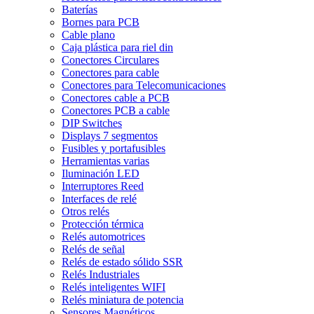
Baterías
Bornes para PCB
Cable plano
Caja plástica para riel din
Conectores Circulares
Conectores para cable
Conectores para Telecomunicaciones
Conectores cable a PCB
Conectores PCB a cable
DIP Switches
Displays 7 segmentos
Fusibles y portafusibles
Herramientas varias
Iluminación LED
Interruptores Reed
Interfaces de relé
Otros relés
Protección térmica
Relés automotrices
Relés de señal
Relés de estado sólido SSR
Relés Industriales
Relés inteligentes WIFI
Relés miniatura de potencia
Sensores Magnéticos