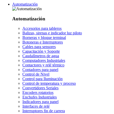
Automatización
Automatización
Accesorios para tableros
Balizas, sirenas e indicador luz piloto
Borneras y bloque terminal
Botoneras e Interruptores
Cables para sensores
Capacitación y Soporte
Caudalímetros de agua
Computadores Industriales
Contactores y relé térmico
Contadores para panel
Control de Nivel
Control para Iluminación
Control de temperatura y proceso
Convertidores Seriales
Encoders rotatorios
Enchufes Industriales
Indicadores para panel
Interfaces de relé
Interruptores fin de carrera