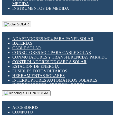
MEDIDA
INSTRUMENTOS DE MEDIDA
SOLAR
ADAPTADORES MC4 PARA PANEL SOLAR
BATERÍAS
CABLE SOLAR
CONECTORES MC4 PARA CABLE SOLAR
CONMUTADORES Y TRANSFERENCIAS PARA DC
CONTROLADORES DE CARGA SOLAR
ESTACIÓN DE ENERGÍA
FUSIBLES FOTOVOLTÁICOS
HERRAMIENTAS SOLARES
INTERRUPTORES AUTOMÁTICOS SOLARES
INTERRUPTORES - SECCIONADORES
FOTOVOLTÁICOS
TECNOLOGÍA
MONTAJE PANEL SOLAR
PORTA FUSIBLES Y SECCIONADORES
FOTOVOLTAICOS
ACCESORIOS
SUPRESOR DE TRANSIENTES SPDS PARA
COMPUTO
APLICACIONES FOTOVOLTAICAS