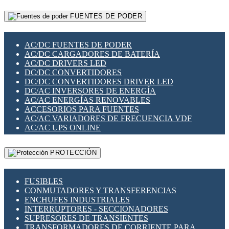
RELÉS INTELIGENTES WIFI
GATEWAY LORAWAN
RELÉS MINIATURA DE POTENCIA
FUENTES DE PODER
GESTIÓN DE REDES
SENSORES MAGNÉTICOS
INFRAESTRUCTURA ETHERCAT
SOPORTE PARA CIRCUITO IMPRESO
PERIFÉRICOS DE RED
SOQUETES PARA RELÉ
AC/DC FUENTES DE PODER
PLACAS MODULARES IOT
SWITCH Y MICROSWITCH
AC/DC CARGADORES DE BATERÍA
SWITCHES Y REDES WIFI
TARJETAS PI
AC/DC DRIVERS LED
SOLUCIONES IOT
UNIÓN Y DERIVACIÓN DE CABLE
DC/DC CONVERTIDORES
SOLUCIONES LORAWAN
DC/DC CONVERTIDORES DRIVER LED
SOLUCIONES RED CELULAR
DC/AC INVERSORES DE ENERGÍA
SEGURIDAD PARA REDES
AC/AC ENERGÍAS RENOVABLES
SWITCHES LAN
ACCESORIOS PARA FUENTES
TELEFONÍA IP (VOIP)
AC/AC VARIADORES DE FRECUENCIA VDF
VIGILANCIA IP (CCTV)
AC/AC UPS ONLINE
MESHTASTIC
PROTECCIÓN
FUSIBLES
CONMUTADORES Y TRANSFERENCIAS
ENCHUFES INDUSTRIALES
INTERRUPTORES - SECCIONADORES
SUPRESORES DE TRANSIENTES
TRANSFORMADORES DE CORRIENTE PARA