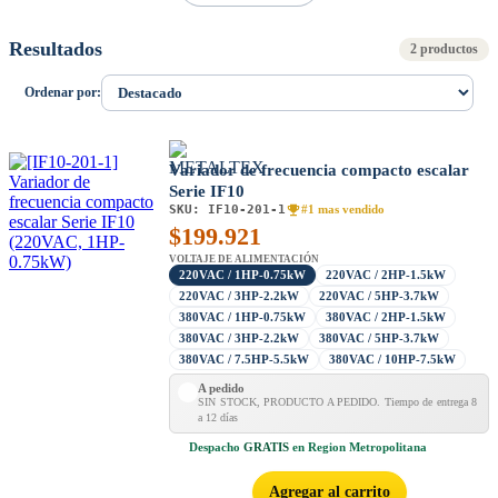
Resultados
2 productos
Ordenar por:
Variador de frecuencia compacto escalar
Serie IF10
SKU:
IF10-201-1
#1 mas vendido
$
199.921
VOLTAJE DE ALIMENTACIÓN
220VAC / 1HP-0.75kW
220VAC / 2HP-1.5kW
220VAC / 3HP-2.2kW
220VAC / 5HP-3.7kW
380VAC / 1HP-0.75kW
380VAC / 2HP-1.5kW
380VAC / 3HP-2.2kW
380VAC / 5HP-3.7kW
380VAC / 7.5HP-5.5kW
380VAC / 10HP-7.5kW
A pedido
SIN STOCK, PRODUCTO A PEDIDO. Tiempo de entrega 8
a 12 días
Despacho
GRATIS
en Region Metropolitana
Agregar al carrito