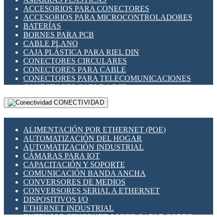
ENCHUFES INDUSTRIALES
ACCESORIOS PARA CONECTORES
INDICADORES PARA PANEL
ACCESORIOS PARA MICROCONTROLADORES
INTERFACES DE RELÉ
BATERÍAS
INTERRUPTORES FIN DE CARRERA
BORNES PARA PCB
LLAVES CONMUTADORAS
CABLE PLANO
MEDIDORES DE ENERGÍA Y TC'S DE CORRIENTE
CAJA PLÁSTICA PARA RIEL DIN
MOTORES PASO A PASO
CONECTORES CIRCULARES
PANTALLAS HMI
CONECTORES PARA CABLE
PLC -CONTROLADORES LÓGICO PROGRAMABLES
CONECTORES PARA TELECOMUNICACIONES
PROGRAMADORES DE HORARIO
CONECTORES CABLE A PCB
PROTECCIÓN ELÉCTRICA
CONECTORES PCB A CABLE
RELÉS DE PROTECCIÓN
CONECTIVIDAD
DIP SWITCHES
SENSORES CAPACITIVOS
DISPLAYS 7 SEGMENTOS
SENSORES DE POSICIÓN LINEAL
FUSIBLES Y PORTAFUSIBLES
SENSORES FOTOELÉCTRICOS
ALIMENTACIÓN POR ETHERNET (POE)
HERRAMIENTAS VARIAS
SENSORES INDUCTIVOS
AUTOMATIZACIÓN DEL HOGAR
ILUMINACIÓN LED
TEMPORIZADORES
AUTOMATIZACIÓN INDUSTRIAL
INTERRUPTORES REED
VARIACS
CÁMARAS PARA IOT
INTERFACES DE RELÉ
VARIADORES DE FRECUENCIA [VDF]
CAPACITACIÓN Y SOPORTE
OTROS RELÉS
SECCIONADORES - INTERRUPTORES
COMUNICACIÓN BANDA ANCHA
PROTECCIÓN TÉRMICA
MAQUINARIA
CONVERSORES DE MEDIOS
RELÉS AUTOMOTRICES
CONVERSORES SERIAL A ETHERNET
RELÉS DE SEÑAL
DISPOSITIVOS I/O
RELÉS DE ESTADO SÓLIDO SSR
ETHERNET INDUSTRIAL
RELÉS INDUSTRIALES
EXTENSOR ETHERNET SOBRE CABLE COBRE