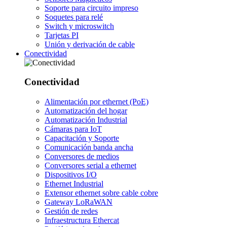
Soporte para circuito impreso
Soquetes para relé
Switch y microswitch
Tarjetas PI
Unión y derivación de cable
Conectividad
Conectividad
Alimentación por ethernet (PoE)
Automatización del hogar
Automatización Industrial
Cámaras para IoT
Capacitación y Soporte
Comunicación banda ancha
Conversores de medios
Conversores serial a ethernet
Dispositivos I/O
Ethernet Industrial
Extensor ethernet sobre cable cobre
Gateway LoRaWAN
Gestión de redes
Infraestructura Ethercat