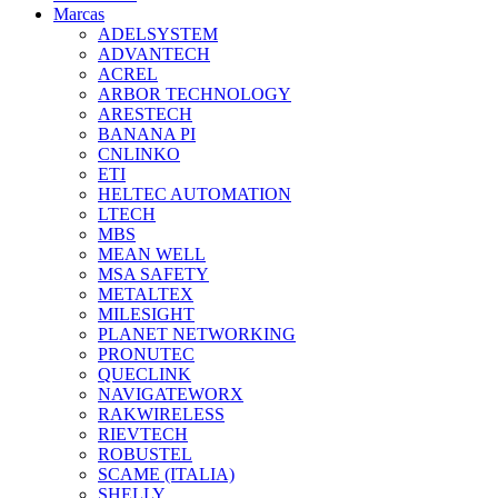
Marcas
ADELSYSTEM
ADVANTECH
ACREL
ARBOR TECHNOLOGY
ARESTECH
BANANA PI
CNLINKO
ETI
HELTEC AUTOMATION
LTECH
MBS
MEAN WELL
MSA SAFETY
METALTEX
MILESIGHT
PLANET NETWORKING
PRONUTEC
QUECLINK
NAVIGATEWORX
RAKWIRELESS
RIEVTECH
ROBUSTEL
SCAME (ITALIA)
SHELLY