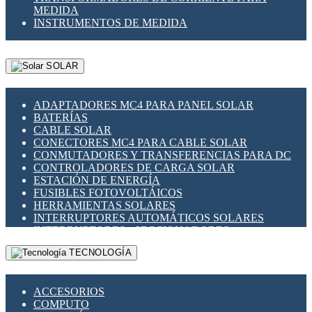
MEDIDA
INSTRUMENTOS DE MEDIDA
SOLAR
ADAPTADORES MC4 PARA PANEL SOLAR
BATERÍAS
CABLE SOLAR
CONECTORES MC4 PARA CABLE SOLAR
CONMUTADORES Y TRANSFERENCIAS PARA DC
CONTROLADORES DE CARGA SOLAR
ESTACIÓN DE ENERGÍA
FUSIBLES FOTOVOLTÁICOS
HERRAMIENTAS SOLARES
INTERRUPTORES AUTOMÁTICOS SOLARES
INTERRUPTORES - SECCIONADORES
FOTOVOLTÁICOS
TECNOLOGÍA
MONTAJE PANEL SOLAR
PORTA FUSIBLES Y SECCIONADORES
FOTOVOLTAICOS
ACCESORIOS
SUPRESOR DE TRANSIENTES SPDS PARA
COMPUTO
APLICACIONES FOTOVOLTAICAS