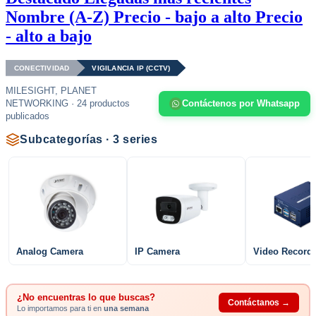
Nombre (A-Z)
Precio - bajo a alto
Precio
- alto a bajo
CONECTIVIDAD
VIGILANCIA IP (CCTV)
MILESIGHT, PLANET
NETWORKING · 24 productos
Contáctenos por Whatsapp
publicados
Subcategorías · 3 series
Analog Camera
IP Camera
Video Recorde
¿No encuentras lo que buscas?
Contáctanos →
Lo importamos para ti en
una semana