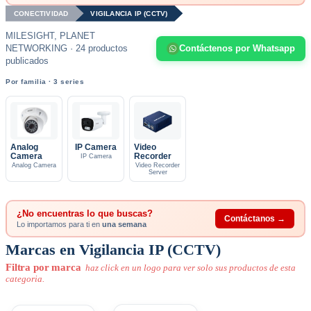
CONECTIVIDAD
VIGILANCIA IP (CCTV)
MILESIGHT, PLANET
NETWORKING · 24 productos
Contáctenos por Whatsapp
publicados
Por familia · 3 series
Analog
IP Camera
Video
Camera
Recorder
IP Camera
Analog Camera
Video Recorder
Server
¿No encuentras lo que buscas?
Contáctanos →
Lo importamos para ti en
una semana
Marcas en Vigilancia IP (CCTV)
Filtra por marca
haz click en un logo para ver solo sus productos de esta
categoria.