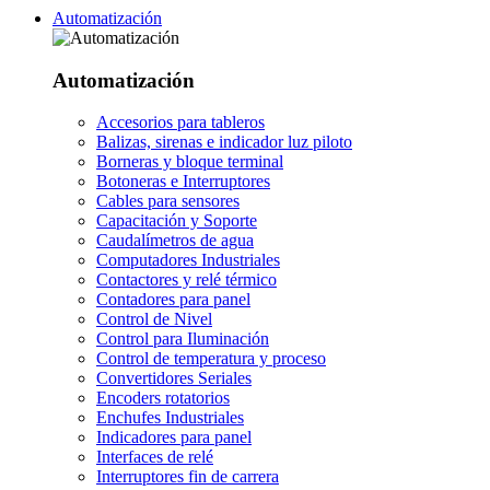
Automatización
Automatización
Accesorios para tableros
Balizas, sirenas e indicador luz piloto
Borneras y bloque terminal
Botoneras e Interruptores
Cables para sensores
Capacitación y Soporte
Caudalímetros de agua
Computadores Industriales
Contactores y relé térmico
Contadores para panel
Control de Nivel
Control para Iluminación
Control de temperatura y proceso
Convertidores Seriales
Encoders rotatorios
Enchufes Industriales
Indicadores para panel
Interfaces de relé
Interruptores fin de carrera