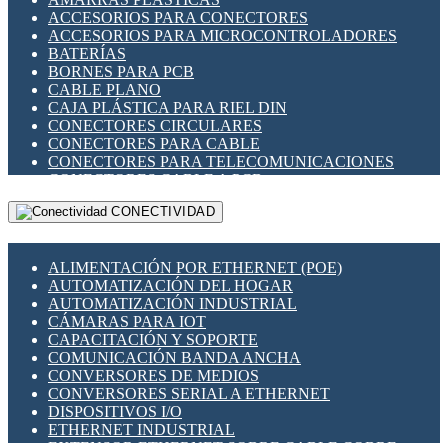
ENCHUFES INDUSTRIALES
ACCESORIOS PARA CONECTORES
INDICADORES PARA PANEL
ACCESORIOS PARA MICROCONTROLADORES
INTERFACES DE RELÉ
BATERÍAS
INTERRUPTORES FIN DE CARRERA
BORNES PARA PCB
LLAVES CONMUTADORAS
CABLE PLANO
MEDIDORES DE ENERGÍA Y TC'S DE CORRIENTE
CAJA PLÁSTICA PARA RIEL DIN
MOTORES PASO A PASO
CONECTORES CIRCULARES
PANTALLAS HMI
CONECTORES PARA CABLE
PLC -CONTROLADORES LÓGICO PROGRAMABLES
CONECTORES PARA TELECOMUNICACIONES
PROGRAMADORES DE HORARIO
CONECTORES CABLE A PCB
PROTECCIÓN ELÉCTRICA
CONECTORES PCB A CABLE
RELÉS DE PROTECCIÓN
CONECTIVIDAD
DIP SWITCHES
SENSORES CAPACITIVOS
DISPLAYS 7 SEGMENTOS
SENSORES DE POSICIÓN LINEAL
FUSIBLES Y PORTAFUSIBLES
SENSORES FOTOELÉCTRICOS
ALIMENTACIÓN POR ETHERNET (POE)
HERRAMIENTAS VARIAS
SENSORES INDUCTIVOS
AUTOMATIZACIÓN DEL HOGAR
ILUMINACIÓN LED
TEMPORIZADORES
AUTOMATIZACIÓN INDUSTRIAL
INTERRUPTORES REED
VARIACS
CÁMARAS PARA IOT
INTERFACES DE RELÉ
VARIADORES DE FRECUENCIA [VDF]
CAPACITACIÓN Y SOPORTE
OTROS RELÉS
SECCIONADORES - INTERRUPTORES
COMUNICACIÓN BANDA ANCHA
PROTECCIÓN TÉRMICA
MAQUINARIA
CONVERSORES DE MEDIOS
RELÉS AUTOMOTRICES
CONVERSORES SERIAL A ETHERNET
RELÉS DE SEÑAL
DISPOSITIVOS I/O
RELÉS DE ESTADO SÓLIDO SSR
ETHERNET INDUSTRIAL
RELÉS INDUSTRIALES
EXTENSOR ETHERNET SOBRE CABLE COBRE