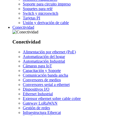
Soporte para circuito impreso
Soquetes para relé
Switch y microswitch
Tarjetas PI
Unión y derivación de cable
Conectividad
Conectividad
Alimentación por ethernet (PoE)
Automatización del hogar
Automatización Industrial
Cámaras para IoT
Capacitación y Soporte
Comunicación banda ancha
Conversores de medios
Conversores serial a ethernet
Dispositivos I/O
Ethernet Industrial
Extensor ethernet sobre cable cobre
Gateway LoRaWAN
Gestión de redes
Infraestructura Ethercat