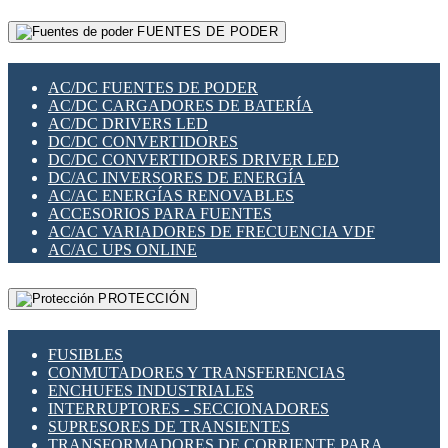
RELÉS INTELIGENTES WIFI
GATEWAY LORAWAN
RELÉS MINIATURA DE POTENCIA
FUENTES DE PODER
GESTIÓN DE REDES
SENSORES MAGNÉTICOS
INFRAESTRUCTURA ETHERCAT
SOPORTE PARA CIRCUITO IMPRESO
PERIFÉRICOS DE RED
SOQUETES PARA RELÉ
AC/DC FUENTES DE PODER
PLACAS MODULARES IOT
SWITCH Y MICROSWITCH
AC/DC CARGADORES DE BATERÍA
SWITCHES Y REDES WIFI
TARJETAS PI
AC/DC DRIVERS LED
SOLUCIONES IOT
UNIÓN Y DERIVACIÓN DE CABLE
DC/DC CONVERTIDORES
SOLUCIONES LORAWAN
DC/DC CONVERTIDORES DRIVER LED
SOLUCIONES RED CELULAR
DC/AC INVERSORES DE ENERGÍA
SEGURIDAD PARA REDES
AC/AC ENERGÍAS RENOVABLES
SWITCHES LAN
ACCESORIOS PARA FUENTES
TELEFONÍA IP (VOIP)
AC/AC VARIADORES DE FRECUENCIA VDF
VIGILANCIA IP (CCTV)
AC/AC UPS ONLINE
MESHTASTIC
PROTECCIÓN
FUSIBLES
CONMUTADORES Y TRANSFERENCIAS
ENCHUFES INDUSTRIALES
INTERRUPTORES - SECCIONADORES
SUPRESORES DE TRANSIENTES
TRANSFORMADORES DE CORRIENTE PARA