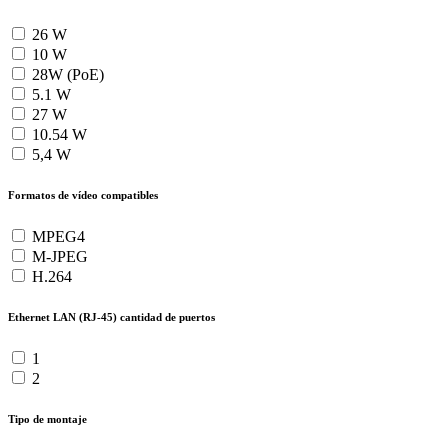
26 W
10 W
28W (PoE)
5.1 W
27 W
10.54 W
5,4 W
Formatos de vídeo compatibles
MPEG4
M-JPEG
H.264
Ethernet LAN (RJ-45) cantidad de puertos
1
2
Tipo de montaje