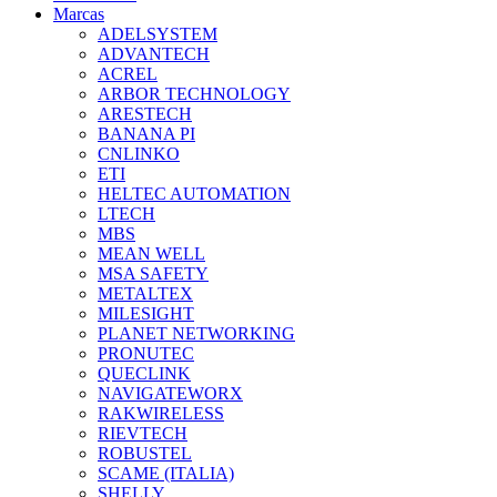
Marcas
ADELSYSTEM
ADVANTECH
ACREL
ARBOR TECHNOLOGY
ARESTECH
BANANA PI
CNLINKO
ETI
HELTEC AUTOMATION
LTECH
MBS
MEAN WELL
MSA SAFETY
METALTEX
MILESIGHT
PLANET NETWORKING
PRONUTEC
QUECLINK
NAVIGATEWORX
RAKWIRELESS
RIEVTECH
ROBUSTEL
SCAME (ITALIA)
SHELLY