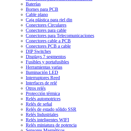
Baterías
Bornes para PCB
Cable plano
Caja plástica para riel din
Conectores Circulares
Conectores para cable
Conectores para Telecomunicaciones
Conectores cable a PCB
Conectores PCB a cable
DIP Switches
Displays 7 segmentos
Fusibles y portafusibles
Herramientas varias
Iluminación LED
Interruptores Reed
Interfaces de relé
Otros relés
Protección térmica
Relés automotrices
Relés de señal
Relés de estado sólido SSR
Relés Industriales
Relés inteligentes WIFI
Relés miniatura de potencia
Sensores Magnéticos