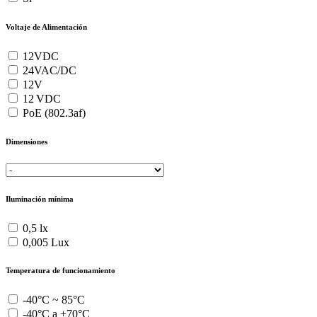
Voltaje de Alimentación
12VDC
24VAC/DC
12V
12 VDC
PoE (802.3af)
Dimensiones
Iluminación mínima
0,5 lx
0,005 Lux
Temperatura de funcionamiento
-40°C ~ 85°C
-40°C a +70°C