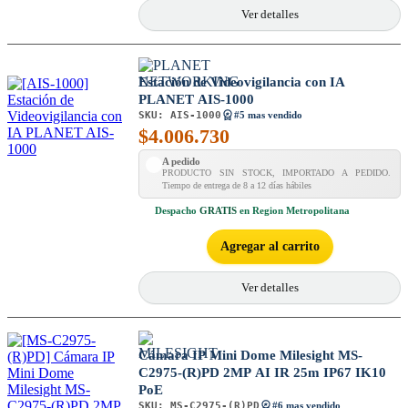
Ver detalles
Estación de Videovigilancia con IA
PLANET AIS-1000
SKU:
AIS-1000
#5 mas vendido
$
4.006.730
A pedido
PRODUCTO SIN STOCK, IMPORTADO A PEDIDO.
Tiempo de entrega de 8 a 12 días hábiles
Despacho
GRATIS
en Region Metropolitana
Agregar al carrito
Ver detalles
Cámara IP Mini Dome Milesight MS-
C2975-(R)PD 2MP AI IR 25m IP67 IK10
PoE
SKU:
MS-C2975-(R)PD
#6 mas vendido