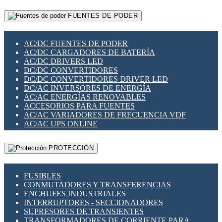
RELÉS INTELIGENTES WIFI
GATEWAY LORAWAN
RELÉS MINIATURA DE POTENCIA
FUENTES DE PODER
GESTIÓN DE REDES
SENSORES MAGNÉTICOS
INFRAESTRUCTURA ETHERCAT
SOPORTE PARA CIRCUITO IMPRESO
PERIFÉRICOS DE RED
SOQUETES PARA RELÉ
AC/DC FUENTES DE PODER
PLACAS MODULARES IOT
SWITCH Y MICROSWITCH
AC/DC CARGADORES DE BATERÍA
SWITCHES Y REDES WIFI
TARJETAS PI
AC/DC DRIVERS LED
SOLUCIONES IOT
UNIÓN Y DERIVACIÓN DE CABLE
DC/DC CONVERTIDORES
SOLUCIONES LORAWAN
DC/DC CONVERTIDORES DRIVER LED
SOLUCIONES RED CELULAR
DC/AC INVERSORES DE ENERGÍA
SEGURIDAD PARA REDES
AC/AC ENERGÍAS RENOVABLES
SWITCHES LAN
ACCESORIOS PARA FUENTES
TELEFONÍA IP (VOIP)
AC/AC VARIADORES DE FRECUENCIA VDF
VIGILANCIA IP (CCTV)
AC/AC UPS ONLINE
MESHTASTIC
PROTECCIÓN
FUSIBLES
CONMUTADORES Y TRANSFERENCIAS
ENCHUFES INDUSTRIALES
INTERRUPTORES - SECCIONADORES
SUPRESORES DE TRANSIENTES
TRANSFORMADORES DE CORRIENTE PARA