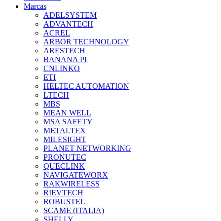
Marcas
ADELSYSTEM
ADVANTECH
ACREL
ARBOR TECHNOLOGY
ARESTECH
BANANA PI
CNLINKO
ETI
HELTEC AUTOMATION
LTECH
MBS
MEAN WELL
MSA SAFETY
METALTEX
MILESIGHT
PLANET NETWORKING
PRONUTEC
QUECLINK
NAVIGATEWORX
RAKWIRELESS
RIEVTECH
ROBUSTEL
SCAME (ITALIA)
SHELLY