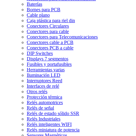
Baterías
Bornes para PCB
Cable plano
Caja plástica para riel din
Conectores Circulares
Conectores para cable
Conectores para Telecomunicaciones
Conectores cable a PCB
Conectores PCB a cable
DIP Switches
Displays 7 segmentos
Fusibles y portafusibles
Herramientas varias
Iluminación LED
Interruptores Reed
Interfaces de relé
Otros relés
Protección térmica
Relés automotrices
Relés de señal
Relés de estado sólido SSR
Relés Industriales
Relés inteligentes WIFI
Relés miniatura de potencia
Sensores Magnéticos