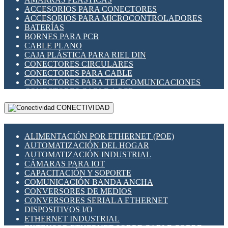
ENCHUFES INDUSTRIALES
ACCESORIOS PARA CONECTORES
INDICADORES PARA PANEL
ACCESORIOS PARA MICROCONTROLADORES
INTERFACES DE RELÉ
BATERÍAS
INTERRUPTORES FIN DE CARRERA
BORNES PARA PCB
LLAVES CONMUTADORAS
CABLE PLANO
MEDIDORES DE ENERGÍA Y TC'S DE CORRIENTE
CAJA PLÁSTICA PARA RIEL DIN
MOTORES PASO A PASO
CONECTORES CIRCULARES
PANTALLAS HMI
CONECTORES PARA CABLE
PLC -CONTROLADORES LÓGICO PROGRAMABLES
CONECTORES PARA TELECOMUNICACIONES
PROGRAMADORES DE HORARIO
CONECTORES CABLE A PCB
PROTECCIÓN ELÉCTRICA
CONECTORES PCB A CABLE
RELÉS DE PROTECCIÓN
CONECTIVIDAD
DIP SWITCHES
SENSORES CAPACITIVOS
DISPLAYS 7 SEGMENTOS
SENSORES DE POSICIÓN LINEAL
FUSIBLES Y PORTAFUSIBLES
SENSORES FOTOELÉCTRICOS
ALIMENTACIÓN POR ETHERNET (POE)
HERRAMIENTAS VARIAS
SENSORES INDUCTIVOS
AUTOMATIZACIÓN DEL HOGAR
ILUMINACIÓN LED
TEMPORIZADORES
AUTOMATIZACIÓN INDUSTRIAL
INTERRUPTORES REED
VARIACS
CÁMARAS PARA IOT
INTERFACES DE RELÉ
VARIADORES DE FRECUENCIA [VDF]
CAPACITACIÓN Y SOPORTE
OTROS RELÉS
SECCIONADORES - INTERRUPTORES
COMUNICACIÓN BANDA ANCHA
PROTECCIÓN TÉRMICA
MAQUINARIA
CONVERSORES DE MEDIOS
RELÉS AUTOMOTRICES
CONVERSORES SERIAL A ETHERNET
RELÉS DE SEÑAL
DISPOSITIVOS I/O
RELÉS DE ESTADO SÓLIDO SSR
ETHERNET INDUSTRIAL
RELÉS INDUSTRIALES
EXTENSOR ETHERNET SOBRE CABLE COBRE