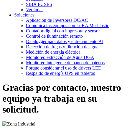
SIBA FUSES
Ver todas
Soluciones
Aplicación de Inversores DC/AC
Comunica tus equipos con LoRA Meshtastic
Contador digital con impresora y sensor
Control de iluminación remoto
Datalogger para datos y entrenamiento AI
Detección de fugas y filtración de agua
Medición de energía eléctrica
Monitoreo extracción de Agua DGA
Monitoreo inteligente de banco de baterías
Porque considerar el uso de drivers LED
Respaldo de energía UPS en tableros
Gracias por contacto, nuestro
equipo ya trabaja en su
solicitud.