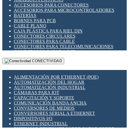
ENCHUFES INDUSTRIALES
ACCESORIOS PARA CONECTORES
INDICADORES PARA PANEL
ACCESORIOS PARA MICROCONTROLADORES
INTERFACES DE RELÉ
BATERÍAS
INTERRUPTORES FIN DE CARRERA
BORNES PARA PCB
LLAVES CONMUTADORAS
CABLE PLANO
MEDIDORES DE ENERGÍA Y TC'S DE CORRIENTE
CAJA PLÁSTICA PARA RIEL DIN
MOTORES PASO A PASO
CONECTORES CIRCULARES
PANTALLAS HMI
CONECTORES PARA CABLE
PLC -CONTROLADORES LÓGICO PROGRAMABLES
CONECTORES PARA TELECOMUNICACIONES
PROGRAMADORES DE HORARIO
CONECTORES CABLE A PCB
PROTECCIÓN ELÉCTRICA
CONECTORES PCB A CABLE
RELÉS DE PROTECCIÓN
CONECTIVIDAD
DIP SWITCHES
SENSORES CAPACITIVOS
DISPLAYS 7 SEGMENTOS
SENSORES DE POSICIÓN LINEAL
FUSIBLES Y PORTAFUSIBLES
SENSORES FOTOELÉCTRICOS
ALIMENTACIÓN POR ETHERNET (POE)
HERRAMIENTAS VARIAS
SENSORES INDUCTIVOS
AUTOMATIZACIÓN DEL HOGAR
ILUMINACIÓN LED
TEMPORIZADORES
AUTOMATIZACIÓN INDUSTRIAL
INTERRUPTORES REED
VARIACS
CÁMARAS PARA IOT
INTERFACES DE RELÉ
VARIADORES DE FRECUENCIA [VDF]
CAPACITACIÓN Y SOPORTE
OTROS RELÉS
SECCIONADORES - INTERRUPTORES
COMUNICACIÓN BANDA ANCHA
PROTECCIÓN TÉRMICA
MAQUINARIA
CONVERSORES DE MEDIOS
RELÉS AUTOMOTRICES
CONVERSORES SERIAL A ETHERNET
RELÉS DE SEÑAL
DISPOSITIVOS I/O
RELÉS DE ESTADO SÓLIDO SSR
ETHERNET INDUSTRIAL
RELÉS INDUSTRIALES
EXTENSOR ETHERNET SOBRE CABLE COBRE