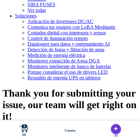
SIBA FUSES
Ver todas
Soluciones
Aplicación de Inversores DC/AC
Comunica tus equipos con LoRA Meshtastic
Contador digital con impresora y sensor
Control de iluminación remoto
Datalogger para datos y entrenamiento AI
Detección de fugas y filtración de agua
Medición de energía eléctrica
Monitoreo extracción de Agua DGA
Monitoreo inteligente de banco de baterías
Porque considerar el uso de drivers LED
Respaldo de energía UPS en tableros
Thank you for submitting your
issue, our team will get right on
it!
0
Cuenta
$0
AI