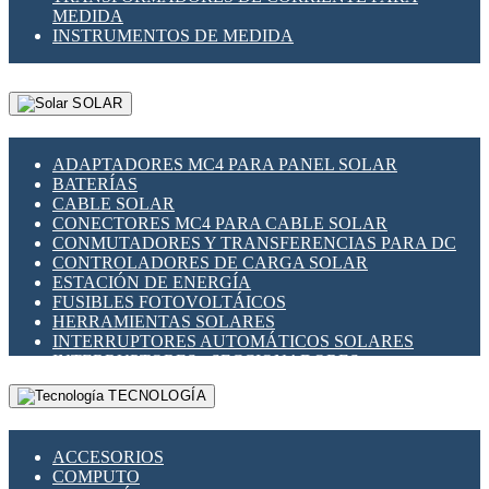
MEDIDA
INSTRUMENTOS DE MEDIDA
SOLAR
ADAPTADORES MC4 PARA PANEL SOLAR
BATERÍAS
CABLE SOLAR
CONECTORES MC4 PARA CABLE SOLAR
CONMUTADORES Y TRANSFERENCIAS PARA DC
CONTROLADORES DE CARGA SOLAR
ESTACIÓN DE ENERGÍA
FUSIBLES FOTOVOLTÁICOS
HERRAMIENTAS SOLARES
INTERRUPTORES AUTOMÁTICOS SOLARES
INTERRUPTORES - SECCIONADORES
FOTOVOLTÁICOS
TECNOLOGÍA
MONTAJE PANEL SOLAR
PORTA FUSIBLES Y SECCIONADORES
FOTOVOLTAICOS
ACCESORIOS
SUPRESOR DE TRANSIENTES SPDS PARA
COMPUTO
APLICACIONES FOTOVOLTAICAS