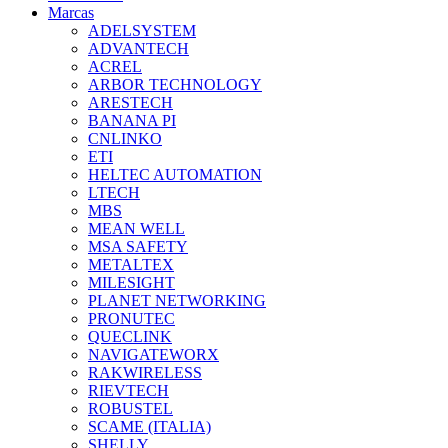
Marcas
ADELSYSTEM
ADVANTECH
ACREL
ARBOR TECHNOLOGY
ARESTECH
BANANA PI
CNLINKO
ETI
HELTEC AUTOMATION
LTECH
MBS
MEAN WELL
MSA SAFETY
METALTEX
MILESIGHT
PLANET NETWORKING
PRONUTEC
QUECLINK
NAVIGATEWORX
RAKWIRELESS
RIEVTECH
ROBUSTEL
SCAME (ITALIA)
SHELLY