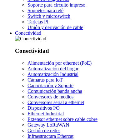
Soporte para circuito impreso
Soquetes para relé
Switch y microswitch
Tarjetas PI
Unión y derivación de cable
Conectividad
Conectividad
Alimentación por ethernet (PoE)
Automatización del hogar
Automatización Industrial
Cámaras para IoT
Capacitación y Soporte
Comunicación banda ancha
Conversores de medios
Conversores serial a ethernet
Dispositivos I/O
Ethernet Industrial
Extensor ethernet sobre cable cobre
Gateway LoRaWAN
Gestión de redes
Infraestructura Ethercat