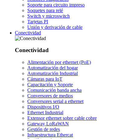
Soporte para circuito impreso
Soquetes para relé
Switch y microswitch
Tarjetas PI
Unión y derivación de cable
Conectividad
Conectividad
Alimentación por ethernet (PoE)
Automatización del hogar
Automatización Industrial
Cámaras para IoT
Capacitación y Soporte
Comunicación banda ancha
Conversores de medios
Conversores serial a ethernet
Dispositivos I/O
Ethernet Industrial
Extensor ethernet sobre cable cobre
Gateway LoRaWAN
Gestión de redes
Infraestructura Ethercat