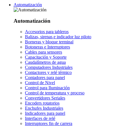
Automatización
Automatización
Accesorios para tableros
Balizas, sirenas e indicador luz piloto
Borneras y bloque terminal
Botoneras e Interruptores
Cables para sensores
Capacitación y Soporte
Caudalímetros de agua
Computadores Industriales
Contactores y relé térmico
Contadores para panel
Control de Nivel
Control para Iluminación
Control de temperatura y proceso
Convertidores Seriales
Encoders rotatorios
Enchufes Industriales
Indicadores para panel
Interfaces de relé
Interruptores fin de carrera