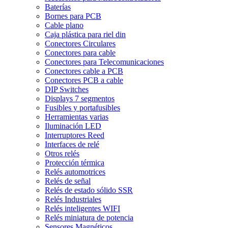
Baterías
Bornes para PCB
Cable plano
Caja plástica para riel din
Conectores Circulares
Conectores para cable
Conectores para Telecomunicaciones
Conectores cable a PCB
Conectores PCB a cable
DIP Switches
Displays 7 segmentos
Fusibles y portafusibles
Herramientas varias
Iluminación LED
Interruptores Reed
Interfaces de relé
Otros relés
Protección térmica
Relés automotrices
Relés de señal
Relés de estado sólido SSR
Relés Industriales
Relés inteligentes WIFI
Relés miniatura de potencia
Sensores Magnéticos