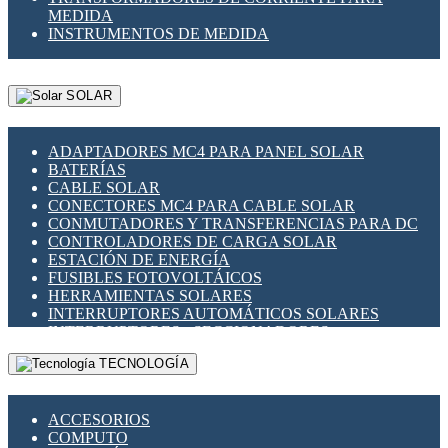
MEDIDA
INSTRUMENTOS DE MEDIDA
SOLAR
ADAPTADORES MC4 PARA PANEL SOLAR
BATERÍAS
CABLE SOLAR
CONECTORES MC4 PARA CABLE SOLAR
CONMUTADORES Y TRANSFERENCIAS PARA DC
CONTROLADORES DE CARGA SOLAR
ESTACIÓN DE ENERGÍA
FUSIBLES FOTOVOLTÁICOS
HERRAMIENTAS SOLARES
INTERRUPTORES AUTOMÁTICOS SOLARES
INTERRUPTORES - SECCIONADORES
FOTOVOLTÁICOS
TECNOLOGÍA
MONTAJE PANEL SOLAR
PORTA FUSIBLES Y SECCIONADORES
FOTOVOLTAICOS
ACCESORIOS
SUPRESOR DE TRANSIENTES SPDS PARA
COMPUTO
APLICACIONES FOTOVOLTAICAS