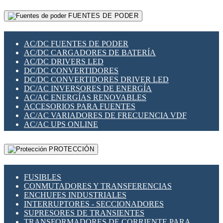
RELÉS INTELIGENTES WIFI
GATEWAY LORAWAN
RELÉS MINIATURA DE POTENCIA
FUENTES DE PODER
GESTIÓN DE REDES
SENSORES MAGNÉTICOS
INFRAESTRUCTURA ETHERCAT
SOPORTE PARA CIRCUITO IMPRESO
PERIFÉRICOS DE RED
SOQUETES PARA RELÉ
AC/DC FUENTES DE PODER
PLACAS MODULARES IOT
SWITCH Y MICROSWITCH
AC/DC CARGADORES DE BATERÍA
SWITCHES Y REDES WIFI
TARJETAS PI
AC/DC DRIVERS LED
SOLUCIONES IOT
UNIÓN Y DERIVACIÓN DE CABLE
DC/DC CONVERTIDORES
SOLUCIONES LORAWAN
DC/DC CONVERTIDORES DRIVER LED
SOLUCIONES RED CELULAR
DC/AC INVERSORES DE ENERGÍA
SEGURIDAD PARA REDES
AC/AC ENERGÍAS RENOVABLES
SWITCHES LAN
ACCESORIOS PARA FUENTES
TELEFONÍA IP (VOIP)
AC/AC VARIADORES DE FRECUENCIA VDF
VIGILANCIA IP (CCTV)
AC/AC UPS ONLINE
MESHTASTIC
PROTECCIÓN
FUSIBLES
CONMUTADORES Y TRANSFERENCIAS
ENCHUFES INDUSTRIALES
INTERRUPTORES - SECCIONADORES
SUPRESORES DE TRANSIENTES
TRANSFORMADORES DE CORRIENTE PARA