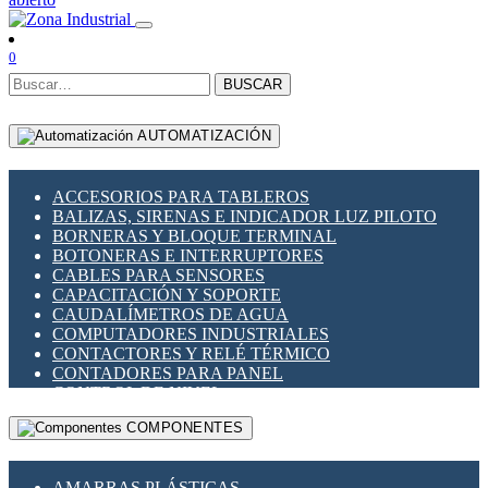
0
BUSCAR
AUTOMATIZACIÓN
ACCESORIOS PARA TABLEROS
BALIZAS, SIRENAS E INDICADOR LUZ PILOTO
BORNERAS Y BLOQUE TERMINAL
BOTONERAS E INTERRUPTORES
CABLES PARA SENSORES
CAPACITACIÓN Y SOPORTE
CAUDALÍMETROS DE AGUA
COMPUTADORES INDUSTRIALES
CONTACTORES Y RELÉ TÉRMICO
CONTADORES PARA PANEL
CONTROL DE NIVEL
CONTROL PARA ILUMINACIÓN
COMPONENTES
CONTROL DE TEMPERATURA Y PROCESO
CONVERTIDORES SERIALES
ENCODERS ROTATORIOS
AMARRAS PLÁSTICAS