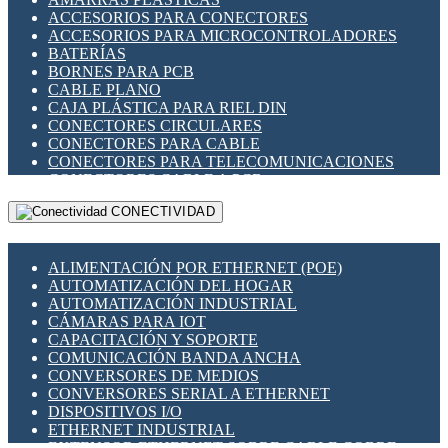
ENCHUFES INDUSTRIALES
ACCESORIOS PARA CONECTORES
INDICADORES PARA PANEL
ACCESORIOS PARA MICROCONTROLADORES
INTERFACES DE RELÉ
BATERÍAS
INTERRUPTORES FIN DE CARRERA
BORNES PARA PCB
LLAVES CONMUTADORAS
CABLE PLANO
MEDIDORES DE ENERGÍA Y TC'S DE CORRIENTE
CAJA PLÁSTICA PARA RIEL DIN
MOTORES PASO A PASO
CONECTORES CIRCULARES
PANTALLAS HMI
CONECTORES PARA CABLE
PLC -CONTROLADORES LÓGICO PROGRAMABLES
CONECTORES PARA TELECOMUNICACIONES
PROGRAMADORES DE HORARIO
CONECTORES CABLE A PCB
PROTECCIÓN ELÉCTRICA
CONECTORES PCB A CABLE
RELÉS DE PROTECCIÓN
CONECTIVIDAD
DIP SWITCHES
SENSORES CAPACITIVOS
DISPLAYS 7 SEGMENTOS
SENSORES DE POSICIÓN LINEAL
FUSIBLES Y PORTAFUSIBLES
SENSORES FOTOELÉCTRICOS
ALIMENTACIÓN POR ETHERNET (POE)
HERRAMIENTAS VARIAS
SENSORES INDUCTIVOS
AUTOMATIZACIÓN DEL HOGAR
ILUMINACIÓN LED
TEMPORIZADORES
AUTOMATIZACIÓN INDUSTRIAL
INTERRUPTORES REED
VARIACS
CÁMARAS PARA IOT
INTERFACES DE RELÉ
VARIADORES DE FRECUENCIA [VDF]
CAPACITACIÓN Y SOPORTE
OTROS RELÉS
SECCIONADORES - INTERRUPTORES
COMUNICACIÓN BANDA ANCHA
PROTECCIÓN TÉRMICA
MAQUINARIA
CONVERSORES DE MEDIOS
RELÉS AUTOMOTRICES
CONVERSORES SERIAL A ETHERNET
RELÉS DE SEÑAL
DISPOSITIVOS I/O
RELÉS DE ESTADO SÓLIDO SSR
ETHERNET INDUSTRIAL
RELÉS INDUSTRIALES
EXTENSOR ETHERNET SOBRE CABLE COBRE