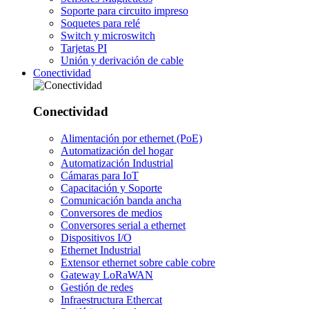
Soporte para circuito impreso
Soquetes para relé
Switch y microswitch
Tarjetas PI
Unión y derivación de cable
Conectividad
Conectividad
Alimentación por ethernet (PoE)
Automatización del hogar
Automatización Industrial
Cámaras para IoT
Capacitación y Soporte
Comunicación banda ancha
Conversores de medios
Conversores serial a ethernet
Dispositivos I/O
Ethernet Industrial
Extensor ethernet sobre cable cobre
Gateway LoRaWAN
Gestión de redes
Infraestructura Ethercat