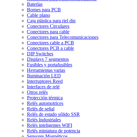
Baterías
Bornes para PCB
Cable plano
Caja plástica para riel din
Conectores Circulares
Conectores para cable
Conectores para Telecomunicaciones
Conectores cable a PCB
Conectores PCB a cable
DIP Switches
Displays 7 segmentos
Fusibles y portafusibles
Herramientas varias
Iluminación LED
Interruptores Reed
Interfaces de relé
Otros relés
Protección térmica
Relés automotrices
Relés de señal
Relés de estado sólido SSR
Relés Industriales
Relés inteligentes WIFI
Relés miniatura de potencia
Sensores Magnéticos