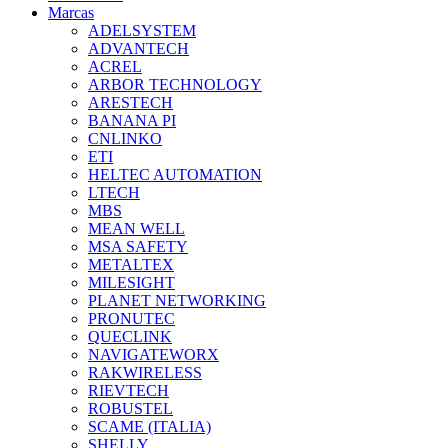
Marcas
ADELSYSTEM
ADVANTECH
ACREL
ARBOR TECHNOLOGY
ARESTECH
BANANA PI
CNLINKO
ETI
HELTEC AUTOMATION
LTECH
MBS
MEAN WELL
MSA SAFETY
METALTEX
MILESIGHT
PLANET NETWORKING
PRONUTEC
QUECLINK
NAVIGATEWORX
RAKWIRELESS
RIEVTECH
ROBUSTEL
SCAME (ITALIA)
SHELLY