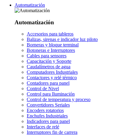
Automatización
Automatización
Accesorios para tableros
Balizas, sirenas e indicador luz piloto
Borneras y bloque terminal
Botoneras e Interruptores
Cables para sensores
Capacitación y Soporte
Caudalímetros de agua
Computadores Industriales
Contactores y relé térmico
Contadores para panel
Control de Nivel
Control para Iluminación
Control de temperatura y proceso
Convertidores Seriales
Encoders rotatorios
Enchufes Industriales
Indicadores para panel
Interfaces de relé
Interruptores fin de carrera