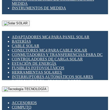
MEDIDA
INSTRUMENTOS DE MEDIDA
SOLAR
ADAPTADORES MC4 PARA PANEL SOLAR
BATERÍAS
CABLE SOLAR
CONECTORES MC4 PARA CABLE SOLAR
CONMUTADORES Y TRANSFERENCIAS PARA DC
CONTROLADORES DE CARGA SOLAR
ESTACIÓN DE ENERGÍA
FUSIBLES FOTOVOLTÁICOS
HERRAMIENTAS SOLARES
INTERRUPTORES AUTOMÁTICOS SOLARES
INTERRUPTORES - SECCIONADORES
FOTOVOLTÁICOS
TECNOLOGÍA
MONTAJE PANEL SOLAR
PORTA FUSIBLES Y SECCIONADORES
FOTOVOLTAICOS
ACCESORIOS
SUPRESOR DE TRANSIENTES SPDS PARA
COMPUTO
APLICACIONES FOTOVOLTAICAS