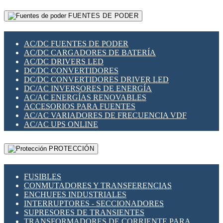
RELÉS INTELIGENTES WIFI
GATEWAY LORAWAN
RELÉS MINIATURA DE POTENCIA
FUENTES DE PODER
GESTIÓN DE REDES
SENSORES MAGNÉTICOS
INFRAESTRUCTURA ETHERCAT
SOPORTE PARA CIRCUITO IMPRESO
PERIFÉRICOS DE RED
SOQUETES PARA RELÉ
AC/DC FUENTES DE PODER
PLACAS MODULARES IOT
SWITCH Y MICROSWITCH
AC/DC CARGADORES DE BATERÍA
SWITCHES Y REDES WIFI
TARJETAS PI
AC/DC DRIVERS LED
SOLUCIONES IOT
UNIÓN Y DERIVACIÓN DE CABLE
DC/DC CONVERTIDORES
SOLUCIONES LORAWAN
DC/DC CONVERTIDORES DRIVER LED
SOLUCIONES RED CELULAR
DC/AC INVERSORES DE ENERGÍA
SEGURIDAD PARA REDES
AC/AC ENERGÍAS RENOVABLES
SWITCHES LAN
ACCESORIOS PARA FUENTES
TELEFONÍA IP (VOIP)
AC/AC VARIADORES DE FRECUENCIA VDF
VIGILANCIA IP (CCTV)
AC/AC UPS ONLINE
MESHTASTIC
PROTECCIÓN
FUSIBLES
CONMUTADORES Y TRANSFERENCIAS
ENCHUFES INDUSTRIALES
INTERRUPTORES - SECCIONADORES
SUPRESORES DE TRANSIENTES
TRANSFORMADORES DE CORRIENTE PARA