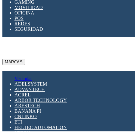
GAMING
MOVILIDAD
OFICINA
POS
REDES
SEGURIDAD
A PEDIDO
MARCAS
Ver todas
ADELSYSTEM
ADVANTECH
ACREL
ARBOR TECHNOLOGY
ARESTECH
BANANA PI
CNLINKO
ETI
HELTEC AUTOMATION
LTECH