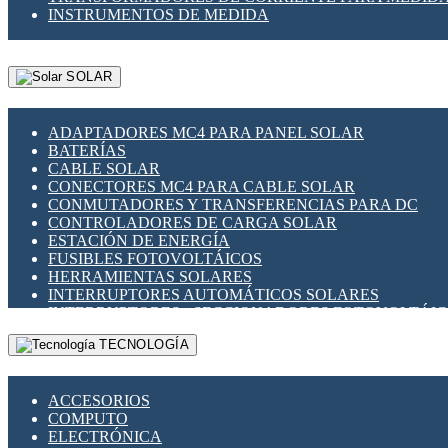
INSTRUMENTOS DE MEDIDA
SOLAR
ADAPTADORES MC4 PARA PANEL SOLAR
BATERÍAS
CABLE SOLAR
CONECTORES MC4 PARA CABLE SOLAR
CONMUTADORES Y TRANSFERENCIAS PARA DC
CONTROLADORES DE CARGA SOLAR
ESTACIÓN DE ENERGÍA
FUSIBLES FOTOVOLTÁICOS
HERRAMIENTAS SOLARES
INTERRUPTORES AUTOMÁTICOS SOLARES
INTERRUPTORES - SECCIONADORES FOTOVOLTÁI
MONTAJE PANEL SOLAR
TECNOLOGÍA
PORTA FUSIBLES Y SECCIONADORES FOTOVOLTAI
SUPRESOR DE TRANSIENTES SPDS PARA APLICACI
ACCESORIOS
COMPUTO
ELECTRÓNICA