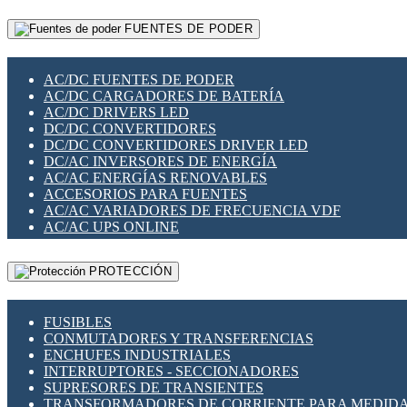
RELÉS INTELIGENTES WIFI
GATEWAY LORAWAN
RELÉS MINIATURA DE POTENCIA
FUENTES DE PODER
GESTIÓN DE REDES
SENSORES MAGNÉTICOS
INFRAESTRUCTURA ETHERCAT
SOPORTE PARA CIRCUITO IMPRESO
PERIFÉRICOS DE RED
SOQUETES PARA RELÉ
AC/DC FUENTES DE PODER
PLACAS MODULARES IOT
SWITCH Y MICROSWITCH
AC/DC CARGADORES DE BATERÍA
SWITCHES Y REDES WIFI
TARJETAS PI
AC/DC DRIVERS LED
SOLUCIONES IOT
UNIÓN Y DERIVACIÓN DE CABLE
DC/DC CONVERTIDORES
SOLUCIONES LORAWAN
DC/DC CONVERTIDORES DRIVER LED
SOLUCIONES RED CELULAR
DC/AC INVERSORES DE ENERGÍA
SEGURIDAD PARA REDES
AC/AC ENERGÍAS RENOVABLES
SWITCHES LAN
ACCESORIOS PARA FUENTES
TELEFONÍA IP (VOIP)
AC/AC VARIADORES DE FRECUENCIA VDF
VIGILANCIA IP (CCTV)
AC/AC UPS ONLINE
MESHTASTIC
PROTECCIÓN
FUSIBLES
CONMUTADORES Y TRANSFERENCIAS
ENCHUFES INDUSTRIALES
INTERRUPTORES - SECCIONADORES
SUPRESORES DE TRANSIENTES
TRANSFORMADORES DE CORRIENTE PARA MEDID