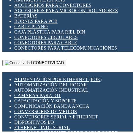
ENCHUFES INDUSTRIALES
ACCESORIOS PARA CONECTORES
INDICADORES PARA PANEL
ACCESORIOS PARA MICROCONTROLADORES
INTERFACES DE RELÉ
BATERÍAS
INTERRUPTORES FIN DE CARRERA
BORNES PARA PCB
LLAVES CONMUTADORAS
CABLE PLANO
MEDIDORES DE ENERGÍA Y TC'S DE CORRIENTE
CAJA PLÁSTICA PARA RIEL DIN
MOTORES PASO A PASO
CONECTORES CIRCULARES
PANTALLAS HMI
CONECTORES PARA CABLE
PLC -CONTROLADORES LÓGICO PROGRAMABLES
CONECTORES PARA TELECOMUNICACIONES
PROGRAMADORES DE HORARIO
CONECTORES CABLE A PCB
PROTECCIÓN ELÉCTRICA
CONECTORES PCB A CABLE
RELÉS DE PROTECCIÓN
CONECTIVIDAD
DIP SWITCHES
SENSORES CAPACITIVOS
DISPLAYS 7 SEGMENTOS
SENSORES DE POSICIÓN LINEAL
FUSIBLES Y PORTAFUSIBLES
SENSORES FOTOELÉCTRICOS
ALIMENTACIÓN POR ETHERNET (POE)
HERRAMIENTAS VARIAS
SENSORES INDUCTIVOS
AUTOMATIZACIÓN DEL HOGAR
ILUMINACIÓN LED
TEMPORIZADORES
AUTOMATIZACIÓN INDUSTRIAL
INTERRUPTORES REED
VARIACS
CÁMARAS PARA IOT
INTERFACES DE RELÉ
VARIADORES DE FRECUENCIA [VDF]
CAPACITACIÓN Y SOPORTE
OTROS RELÉS
SECCIONADORES - INTERRUPTORES
COMUNICACIÓN BANDA ANCHA
PROTECCIÓN TÉRMICA
MAQUINARIA
CONVERSORES DE MEDIOS
RELÉS AUTOMOTRICES
CONVERSORES SERIAL A ETHERNET
RELÉS DE SEÑAL
DISPOSITIVOS I/O
RELÉS DE ESTADO SÓLIDO SSR
ETHERNET INDUSTRIAL
RELÉS INDUSTRIALES
EXTENSOR ETHERNET SOBRE CABLE COBRE