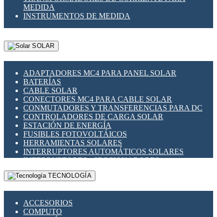
MEDIDA
INSTRUMENTOS DE MEDIDA
SOLAR
ADAPTADORES MC4 PARA PANEL SOLAR
BATERÍAS
CABLE SOLAR
CONECTORES MC4 PARA CABLE SOLAR
CONMUTADORES Y TRANSFERENCIAS PARA DC
CONTROLADORES DE CARGA SOLAR
ESTACIÓN DE ENERGÍA
FUSIBLES FOTOVOLTÁICOS
HERRAMIENTAS SOLARES
INTERRUPTORES AUTOMÁTICOS SOLARES
INTERRUPTORES - SECCIONADORES
FOTOVOLTÁICOS
TECNOLOGÍA
MONTAJE PANEL SOLAR
PORTA FUSIBLES Y SECCIONADORES
FOTOVOLTAICOS
ACCESORIOS
SUPRESOR DE TRANSIENTES SPDS PARA
COMPUTO
APLICACIONES FOTOVOLTAICAS