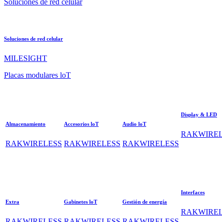
Soluciones de red celular
Soluciones de red celular
MILESIGHT
Placas modulares loT
Display & LED
Almacenamiento
Accesorios loT
Audio loT
RAKWIREL
RAKWIRELESS
RAKWIRELESS
RAKWIRELESS
Interfaces
Extra
Gabinetes loT
Gestión de energía
RAKWIREL
RAKWIRELESS
RAKWIRELESS
RAKWIRELESS