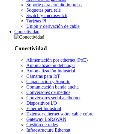
Soporte para circuito impreso
Soquetes para relé
Switch y microswitch
Tarjetas PI
Unión y derivación de cable
Conectividad
Conectividad
Alimentación por ethernet (PoE)
Automatización del hogar
Automatización Industrial
Cámaras para IoT
Capacitación y Soporte
Comunicación banda ancha
Conversores de medios
Conversores serial a ethernet
Dispositivos I/O
Ethernet Industrial
Extensor ethernet sobre cable cobre
Gateway LoRaWAN
Gestión de redes
Infraestructura Ethercat