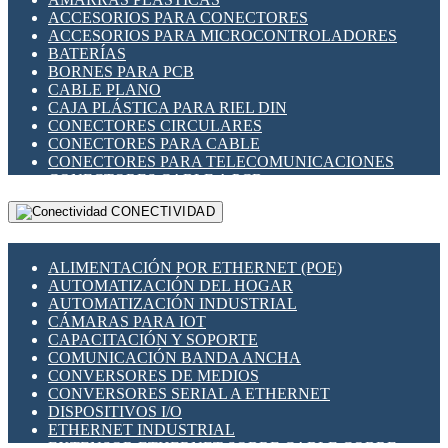
ENCHUFES INDUSTRIALES
ACCESORIOS PARA CONECTORES
INDICADORES PARA PANEL
ACCESORIOS PARA MICROCONTROLADORES
INTERFACES DE RELÉ
BATERÍAS
INTERRUPTORES FIN DE CARRERA
BORNES PARA PCB
LLAVES CONMUTADORAS
CABLE PLANO
MEDIDORES DE ENERGÍA Y TC'S DE CORRIENTE
CAJA PLÁSTICA PARA RIEL DIN
MOTORES PASO A PASO
CONECTORES CIRCULARES
PANTALLAS HMI
CONECTORES PARA CABLE
PLC -CONTROLADORES LÓGICO PROGRAMABLES
CONECTORES PARA TELECOMUNICACIONES
PROGRAMADORES DE HORARIO
CONECTORES CABLE A PCB
PROTECCIÓN ELÉCTRICA
CONECTORES PCB A CABLE
RELÉS DE PROTECCIÓN
CONECTIVIDAD
DIP SWITCHES
SENSORES CAPACITIVOS
DISPLAYS 7 SEGMENTOS
SENSORES DE POSICIÓN LINEAL
FUSIBLES Y PORTAFUSIBLES
SENSORES FOTOELÉCTRICOS
ALIMENTACIÓN POR ETHERNET (POE)
HERRAMIENTAS VARIAS
SENSORES INDUCTIVOS
AUTOMATIZACIÓN DEL HOGAR
ILUMINACIÓN LED
TEMPORIZADORES
AUTOMATIZACIÓN INDUSTRIAL
INTERRUPTORES REED
VARIACS
CÁMARAS PARA IOT
INTERFACES DE RELÉ
VARIADORES DE FRECUENCIA [VDF]
CAPACITACIÓN Y SOPORTE
OTROS RELÉS
SECCIONADORES - INTERRUPTORES
COMUNICACIÓN BANDA ANCHA
PROTECCIÓN TÉRMICA
MAQUINARIA
CONVERSORES DE MEDIOS
RELÉS AUTOMOTRICES
CONVERSORES SERIAL A ETHERNET
RELÉS DE SEÑAL
DISPOSITIVOS I/O
RELÉS DE ESTADO SÓLIDO SSR
ETHERNET INDUSTRIAL
RELÉS INDUSTRIALES
EXTENSOR ETHERNET SOBRE CABLE COBRE