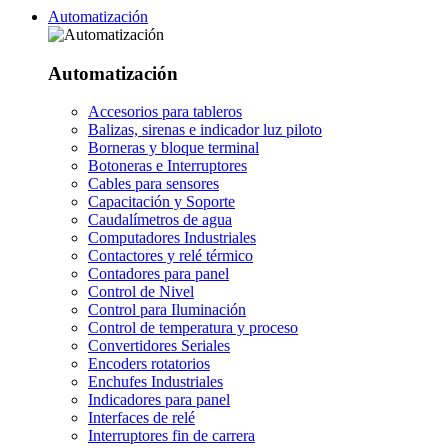
Automatización
Automatización
Accesorios para tableros
Balizas, sirenas e indicador luz piloto
Borneras y bloque terminal
Botoneras e Interruptores
Cables para sensores
Capacitación y Soporte
Caudalímetros de agua
Computadores Industriales
Contactores y relé térmico
Contadores para panel
Control de Nivel
Control para Iluminación
Control de temperatura y proceso
Convertidores Seriales
Encoders rotatorios
Enchufes Industriales
Indicadores para panel
Interfaces de relé
Interruptores fin de carrera