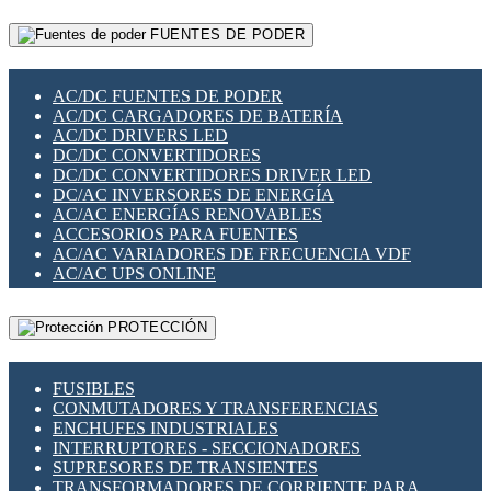
RELÉS INTELIGENTES WIFI
GATEWAY LORAWAN
RELÉS MINIATURA DE POTENCIA
FUENTES DE PODER
GESTIÓN DE REDES
SENSORES MAGNÉTICOS
INFRAESTRUCTURA ETHERCAT
SOPORTE PARA CIRCUITO IMPRESO
PERIFÉRICOS DE RED
SOQUETES PARA RELÉ
AC/DC FUENTES DE PODER
PLACAS MODULARES IOT
SWITCH Y MICROSWITCH
AC/DC CARGADORES DE BATERÍA
SWITCHES Y REDES WIFI
TARJETAS PI
AC/DC DRIVERS LED
SOLUCIONES IOT
UNIÓN Y DERIVACIÓN DE CABLE
DC/DC CONVERTIDORES
SOLUCIONES LORAWAN
DC/DC CONVERTIDORES DRIVER LED
SOLUCIONES RED CELULAR
DC/AC INVERSORES DE ENERGÍA
SEGURIDAD PARA REDES
AC/AC ENERGÍAS RENOVABLES
SWITCHES LAN
ACCESORIOS PARA FUENTES
TELEFONÍA IP (VOIP)
AC/AC VARIADORES DE FRECUENCIA VDF
VIGILANCIA IP (CCTV)
AC/AC UPS ONLINE
MESHTASTIC
PROTECCIÓN
FUSIBLES
CONMUTADORES Y TRANSFERENCIAS
ENCHUFES INDUSTRIALES
INTERRUPTORES - SECCIONADORES
SUPRESORES DE TRANSIENTES
TRANSFORMADORES DE CORRIENTE PARA