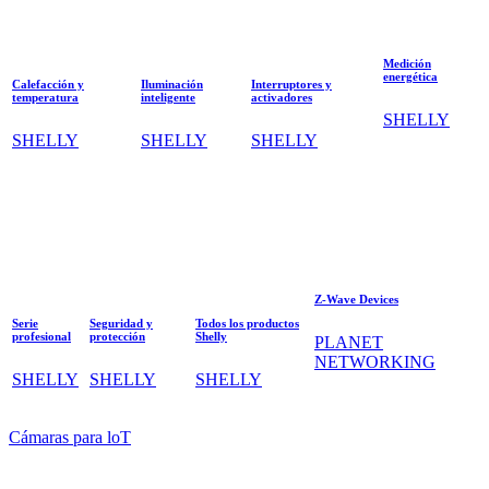
Medición
energética
Calefacción y
Iluminación
Interruptores y
temperatura
inteligente
activadores
SHELLY
SHELLY
SHELLY
SHELLY
Z-Wave Devices
Serie
Seguridad y
Todos los productos
profesional
protección
Shelly
PLANET
NETWORKING
SHELLY
SHELLY
SHELLY
Cámaras para loT