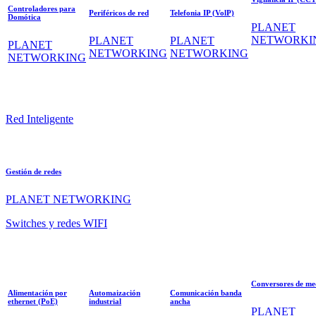
Controladores para
Periféricos de red
Telefonia IP (VolP)
Domótica
PLANET
NETWORKI
PLANET
PLANET
PLANET
NETWORKING
NETWORKING
NETWORKING
Red Inteligente
Gestión de redes
PLANET NETWORKING
Switches y redes WIFI
Conversores de me
Alimentación por
Automaización
Comunicación banda
ethernet (PoE)
industrial
ancha
PLANET