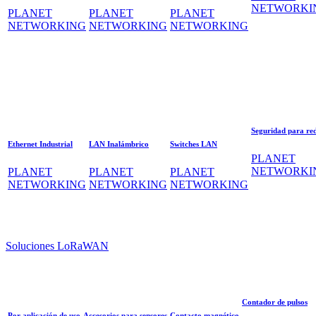
NETWORKI
PLANET
PLANET
PLANET
NETWORKING
NETWORKING
NETWORKING
Seguridad para re
Ethernet Industrial
LAN Inalámbrico
Switches LAN
PLANET
NETWORKI
PLANET
PLANET
PLANET
NETWORKING
NETWORKING
NETWORKING
Soluciones LoRaWAN
Contador de pulsos
Por aplicación de uso
Accesorios para sensores
Contacto magnético