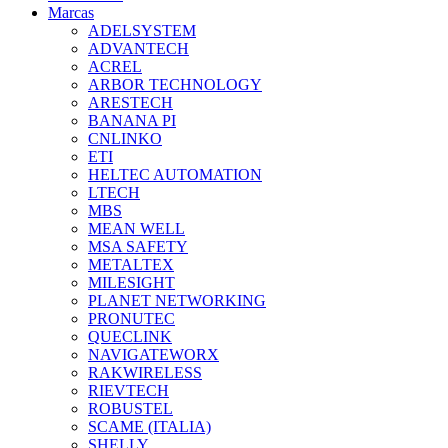
Marcas
ADELSYSTEM
ADVANTECH
ACREL
ARBOR TECHNOLOGY
ARESTECH
BANANA PI
CNLINKO
ETI
HELTEC AUTOMATION
LTECH
MBS
MEAN WELL
MSA SAFETY
METALTEX
MILESIGHT
PLANET NETWORKING
PRONUTEC
QUECLINK
NAVIGATEWORX
RAKWIRELESS
RIEVTECH
ROBUSTEL
SCAME (ITALIA)
SHELLY