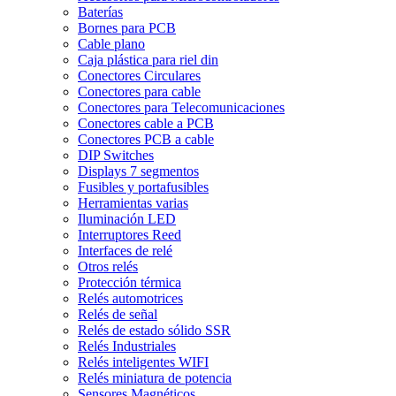
Baterías
Bornes para PCB
Cable plano
Caja plástica para riel din
Conectores Circulares
Conectores para cable
Conectores para Telecomunicaciones
Conectores cable a PCB
Conectores PCB a cable
DIP Switches
Displays 7 segmentos
Fusibles y portafusibles
Herramientas varias
Iluminación LED
Interruptores Reed
Interfaces de relé
Otros relés
Protección térmica
Relés automotrices
Relés de señal
Relés de estado sólido SSR
Relés Industriales
Relés inteligentes WIFI
Relés miniatura de potencia
Sensores Magnéticos