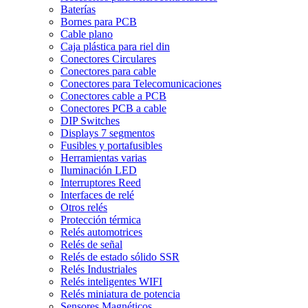
Baterías
Bornes para PCB
Cable plano
Caja plástica para riel din
Conectores Circulares
Conectores para cable
Conectores para Telecomunicaciones
Conectores cable a PCB
Conectores PCB a cable
DIP Switches
Displays 7 segmentos
Fusibles y portafusibles
Herramientas varias
Iluminación LED
Interruptores Reed
Interfaces de relé
Otros relés
Protección térmica
Relés automotrices
Relés de señal
Relés de estado sólido SSR
Relés Industriales
Relés inteligentes WIFI
Relés miniatura de potencia
Sensores Magnéticos