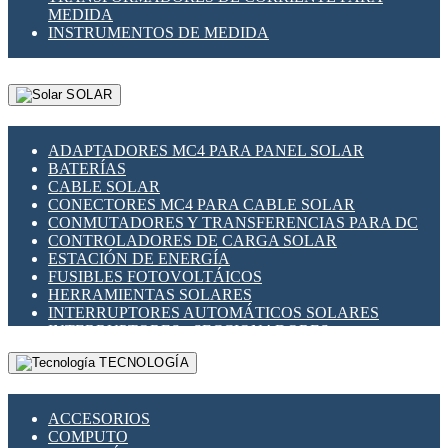
MEDIDA
INSTRUMENTOS DE MEDIDA
SOLAR
ADAPTADORES MC4 PARA PANEL SOLAR
BATERÍAS
CABLE SOLAR
CONECTORES MC4 PARA CABLE SOLAR
CONMUTADORES Y TRANSFERENCIAS PARA DC
CONTROLADORES DE CARGA SOLAR
ESTACIÓN DE ENERGÍA
FUSIBLES FOTOVOLTÁICOS
HERRAMIENTAS SOLARES
INTERRUPTORES AUTOMÁTICOS SOLARES
INTERRUPTORES - SECCIONADORES
FOTOVOLTÁICOS
TECNOLOGÍA
MONTAJE PANEL SOLAR
PORTA FUSIBLES Y SECCIONADORES
FOTOVOLTAICOS
ACCESORIOS
SUPRESOR DE TRANSIENTES SPDS PARA
COMPUTO
APLICACIONES FOTOVOLTAICAS