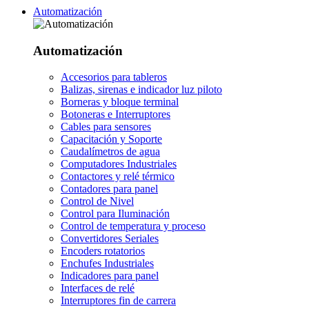
Automatización
Automatización
Accesorios para tableros
Balizas, sirenas e indicador luz piloto
Borneras y bloque terminal
Botoneras e Interruptores
Cables para sensores
Capacitación y Soporte
Caudalímetros de agua
Computadores Industriales
Contactores y relé térmico
Contadores para panel
Control de Nivel
Control para Iluminación
Control de temperatura y proceso
Convertidores Seriales
Encoders rotatorios
Enchufes Industriales
Indicadores para panel
Interfaces de relé
Interruptores fin de carrera