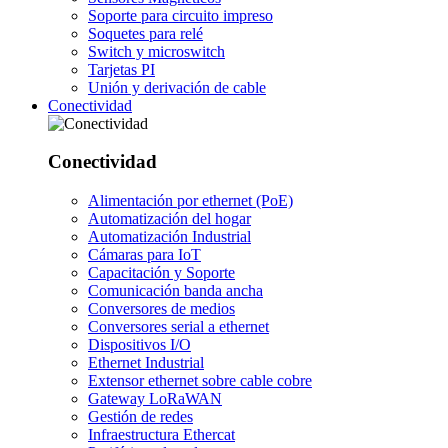
Soporte para circuito impreso
Soquetes para relé
Switch y microswitch
Tarjetas PI
Unión y derivación de cable
Conectividad
Conectividad
Alimentación por ethernet (PoE)
Automatización del hogar
Automatización Industrial
Cámaras para IoT
Capacitación y Soporte
Comunicación banda ancha
Conversores de medios
Conversores serial a ethernet
Dispositivos I/O
Ethernet Industrial
Extensor ethernet sobre cable cobre
Gateway LoRaWAN
Gestión de redes
Infraestructura Ethercat