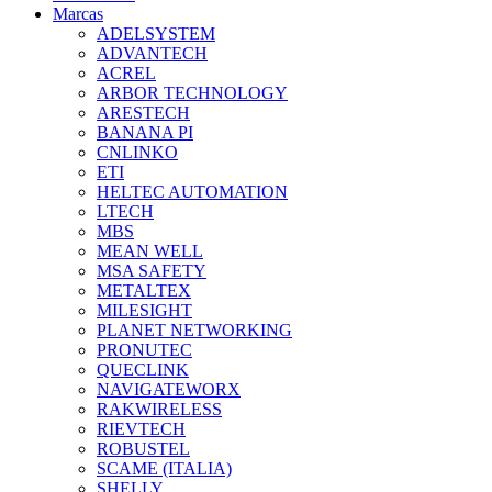
Marcas
ADELSYSTEM
ADVANTECH
ACREL
ARBOR TECHNOLOGY
ARESTECH
BANANA PI
CNLINKO
ETI
HELTEC AUTOMATION
LTECH
MBS
MEAN WELL
MSA SAFETY
METALTEX
MILESIGHT
PLANET NETWORKING
PRONUTEC
QUECLINK
NAVIGATEWORX
RAKWIRELESS
RIEVTECH
ROBUSTEL
SCAME (ITALIA)
SHELLY