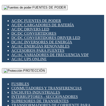
RELÉS INTELIGENTES WIFI
GATEWAY LORAWAN
RELÉS MINIATURA DE POTENCIA
FUENTES DE PODER
GESTIÓN DE REDES
SENSORES MAGNÉTICOS
INFRAESTRUCTURA ETHERCAT
SOPORTE PARA CIRCUITO IMPRESO
PERIFÉRICOS DE RED
SOQUETES PARA RELÉ
AC/DC FUENTES DE PODER
PLACAS MODULARES IOT
SWITCH Y MICROSWITCH
AC/DC CARGADORES DE BATERÍA
SWITCHES Y REDES WIFI
TARJETAS PI
AC/DC DRIVERS LED
SOLUCIONES IOT
UNIÓN Y DERIVACIÓN DE CABLE
DC/DC CONVERTIDORES
SOLUCIONES LORAWAN
DC/DC CONVERTIDORES DRIVER LED
SOLUCIONES RED CELULAR
DC/AC INVERSORES DE ENERGÍA
SEGURIDAD PARA REDES
AC/AC ENERGÍAS RENOVABLES
SWITCHES LAN
ACCESORIOS PARA FUENTES
TELEFONÍA IP (VOIP)
AC/AC VARIADORES DE FRECUENCIA VDF
VIGILANCIA IP (CCTV)
AC/AC UPS ONLINE
MESHTASTIC
PROTECCIÓN
FUSIBLES
CONMUTADORES Y TRANSFERENCIAS
ENCHUFES INDUSTRIALES
INTERRUPTORES - SECCIONADORES
SUPRESORES DE TRANSIENTES
TRANSFORMADORES DE CORRIENTE PARA