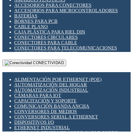
ENCHUFES INDUSTRIALES
ACCESORIOS PARA CONECTORES
INDICADORES PARA PANEL
ACCESORIOS PARA MICROCONTROLADORES
INTERFACES DE RELÉ
BATERÍAS
INTERRUPTORES FIN DE CARRERA
BORNES PARA PCB
LLAVES CONMUTADORAS
CABLE PLANO
MEDIDORES DE ENERGÍA Y TC'S DE CORRIENTE
CAJA PLÁSTICA PARA RIEL DIN
MOTORES PASO A PASO
CONECTORES CIRCULARES
PANTALLAS HMI
CONECTORES PARA CABLE
PLC -CONTROLADORES LÓGICO PROGRAMABLES
CONECTORES PARA TELECOMUNICACIONES
PROGRAMADORES DE HORARIO
CONECTORES CABLE A PCB
PROTECCIÓN ELÉCTRICA
CONECTORES PCB A CABLE
RELÉS DE PROTECCIÓN
CONECTIVIDAD
DIP SWITCHES
SENSORES CAPACITIVOS
DISPLAYS 7 SEGMENTOS
SENSORES DE POSICIÓN LINEAL
FUSIBLES Y PORTAFUSIBLES
SENSORES FOTOELÉCTRICOS
ALIMENTACIÓN POR ETHERNET (POE)
HERRAMIENTAS VARIAS
SENSORES INDUCTIVOS
AUTOMATIZACIÓN DEL HOGAR
ILUMINACIÓN LED
TEMPORIZADORES
AUTOMATIZACIÓN INDUSTRIAL
INTERRUPTORES REED
VARIACS
CÁMARAS PARA IOT
INTERFACES DE RELÉ
VARIADORES DE FRECUENCIA [VDF]
CAPACITACIÓN Y SOPORTE
OTROS RELÉS
SECCIONADORES - INTERRUPTORES
COMUNICACIÓN BANDA ANCHA
PROTECCIÓN TÉRMICA
MAQUINARIA
CONVERSORES DE MEDIOS
RELÉS AUTOMOTRICES
CONVERSORES SERIAL A ETHERNET
RELÉS DE SEÑAL
DISPOSITIVOS I/O
RELÉS DE ESTADO SÓLIDO SSR
ETHERNET INDUSTRIAL
RELÉS INDUSTRIALES
EXTENSOR ETHERNET SOBRE CABLE COBRE