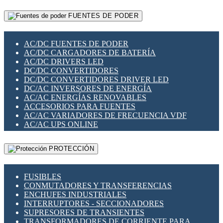
RELÉS INTELIGENTES WIFI
GATEWAY LORAWAN
RELÉS MINIATURA DE POTENCIA
FUENTES DE PODER
GESTIÓN DE REDES
SENSORES MAGNÉTICOS
INFRAESTRUCTURA ETHERCAT
SOPORTE PARA CIRCUITO IMPRESO
PERIFÉRICOS DE RED
SOQUETES PARA RELÉ
AC/DC FUENTES DE PODER
PLACAS MODULARES IOT
SWITCH Y MICROSWITCH
AC/DC CARGADORES DE BATERÍA
SWITCHES Y REDES WIFI
TARJETAS PI
AC/DC DRIVERS LED
SOLUCIONES IOT
UNIÓN Y DERIVACIÓN DE CABLE
DC/DC CONVERTIDORES
SOLUCIONES LORAWAN
DC/DC CONVERTIDORES DRIVER LED
SOLUCIONES RED CELULAR
DC/AC INVERSORES DE ENERGÍA
SEGURIDAD PARA REDES
AC/AC ENERGÍAS RENOVABLES
SWITCHES LAN
ACCESORIOS PARA FUENTES
TELEFONÍA IP (VOIP)
AC/AC VARIADORES DE FRECUENCIA VDF
VIGILANCIA IP (CCTV)
AC/AC UPS ONLINE
MESHTASTIC
PROTECCIÓN
FUSIBLES
CONMUTADORES Y TRANSFERENCIAS
ENCHUFES INDUSTRIALES
INTERRUPTORES - SECCIONADORES
SUPRESORES DE TRANSIENTES
TRANSFORMADORES DE CORRIENTE PARA