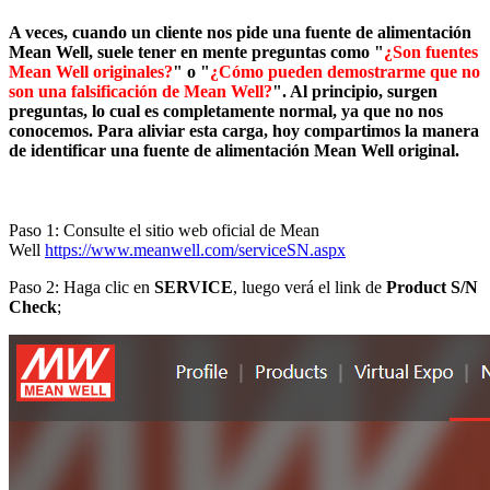
A veces, cuando un cliente nos pide una fuente de alimentación
Mean Well, suele tener en mente preguntas como "
¿Son fuentes
Mean Well originales?
" o "
¿Cómo pueden demostrarme que no
son una falsificación de Mean Well?
". Al principio, surgen
preguntas, lo cual es completamente normal, ya que no nos
conocemos. Para aliviar esta carga, hoy compartimos la manera
de identificar una fuente de alimentación Mean Well original.​
Paso 1: Consulte el sitio web oficial de Mean
Well
https://www.meanwell.com/serviceSN.aspx
Paso 2: Haga clic en
SERVICE
, luego verá el link de
Product S/N
Check​
;