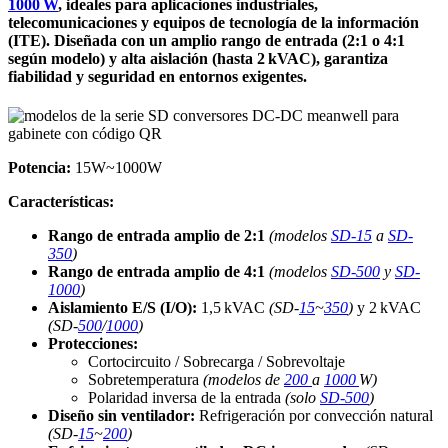
1000 W
, ideales para aplicaciones industriales,
telecomunicaciones y equipos de tecnología de la información
(ITE). Diseñada con un amplio rango de entrada (2:1 o 4:1
según modelo) y alta aislación (hasta 2 kVAC), garantiza
fiabilidad y seguridad en entornos exigentes.
Potencia:
15W~1000W
Características:
Rango de entrada amplio de 2:1
(modelos
SD-15
a
SD-
350
)
Rango de entrada amplio de 4:1
(modelos
SD-500
y
SD-
1000
)
Aislamiento E/S (I/O):
1,5 kVAC
(SD-
15
~
350
)
y 2 kVAC
(SD-
500
/
1000
)
Protecciones:
Cortocircuito / Sobrecarga / Sobrevoltaje
Sobretemperatura
(modelos de
200
a
1000
W)
Polaridad inversa de la entrada
(solo
SD-500
)
Diseño sin ventilador:
Refrigeración por convección natural
(SD-
15
~
200
)