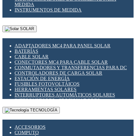
MEDIDA
INSTRUMENTOS DE MEDIDA
SOLAR
ADAPTADORES MC4 PARA PANEL SOLAR
BATERÍAS
CABLE SOLAR
CONECTORES MC4 PARA CABLE SOLAR
CONMUTADORES Y TRANSFERENCIAS PARA DC
CONTROLADORES DE CARGA SOLAR
ESTACIÓN DE ENERGÍA
FUSIBLES FOTOVOLTÁICOS
HERRAMIENTAS SOLARES
INTERRUPTORES AUTOMÁTICOS SOLARES
INTERRUPTORES - SECCIONADORES
FOTOVOLTÁICOS
TECNOLOGÍA
MONTAJE PANEL SOLAR
PORTA FUSIBLES Y SECCIONADORES
FOTOVOLTAICOS
ACCESORIOS
SUPRESOR DE TRANSIENTES SPDS PARA
COMPUTO
APLICACIONES FOTOVOLTAICAS