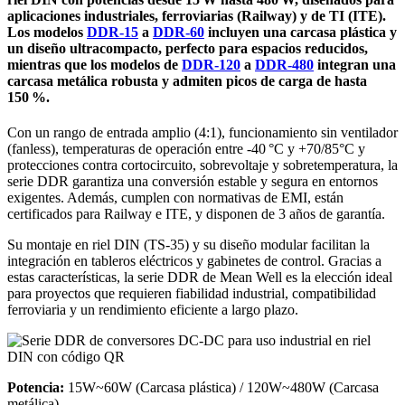
aplicaciones industriales, ferroviarias (Railway) y de TI (ITE).
Los modelos
DDR-15
a
DDR-60
incluyen una carcasa plástica y
un diseño ultracompacto, perfecto para espacios reducidos,
mientras que los modelos de
DDR-120
a
DDR-480
integran una
carcasa metálica robusta y admiten picos de carga de hasta
150 %.
Con un rango de entrada amplio (4:1), funcionamiento sin ventilador
(fanless), temperaturas de operación entre -40 °C y +70/85°C y
protecciones contra cortocircuito, sobrevoltaje y sobretemperatura, la
serie DDR garantiza una conversión estable y segura en entornos
exigentes. Además, cumplen con normativas de EMI, están
certificados para Railway e ITE, y disponen de 3 años de garantía.
Su montaje en riel DIN (TS-35) y su diseño modular facilitan la
integración en tableros eléctricos y gabinetes de control. Gracias a
estas características, la serie DDR de Mean Well es la elección ideal
para proyectos que requieren fiabilidad industrial, compatibilidad
ferroviaria y un rendimiento eficiente a largo plazo.
Potencia:
15W~60W (Carcasa plástica) / 120W~480W (Carcasa
metálica)