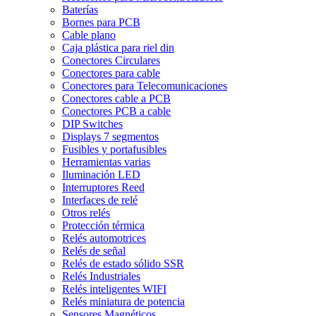
Baterías
Bornes para PCB
Cable plano
Caja plástica para riel din
Conectores Circulares
Conectores para cable
Conectores para Telecomunicaciones
Conectores cable a PCB
Conectores PCB a cable
DIP Switches
Displays 7 segmentos
Fusibles y portafusibles
Herramientas varias
Iluminación LED
Interruptores Reed
Interfaces de relé
Otros relés
Protección térmica
Relés automotrices
Relés de señal
Relés de estado sólido SSR
Relés Industriales
Relés inteligentes WIFI
Relés miniatura de potencia
Sensores Magnéticos