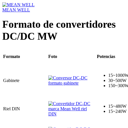
MEAN WELL
Formato de convertidores
DC/DC MW
Formato
Foto
Potencias
15~1000
Gabinete
30~500W
150~300
15~480W
Riel DIN
15~240W