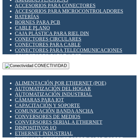
ENCHUFES INDUSTRIALES
ACCESORIOS PARA CONECTORES
INDICADORES PARA PANEL
ACCESORIOS PARA MICROCONTROLADORES
INTERFACES DE RELÉ
BATERÍAS
INTERRUPTORES FIN DE CARRERA
BORNES PARA PCB
LLAVES CONMUTADORAS
CABLE PLANO
MEDIDORES DE ENERGÍA Y TC'S DE CORRIENTE
CAJA PLÁSTICA PARA RIEL DIN
MOTORES PASO A PASO
CONECTORES CIRCULARES
PANTALLAS HMI
CONECTORES PARA CABLE
PLC -CONTROLADORES LÓGICO PROGRAMABLES
CONECTORES PARA TELECOMUNICACIONES
PROGRAMADORES DE HORARIO
CONECTORES CABLE A PCB
PROTECCIÓN ELÉCTRICA
CONECTORES PCB A CABLE
RELÉS DE PROTECCIÓN
CONECTIVIDAD
DIP SWITCHES
SENSORES CAPACITIVOS
DISPLAYS 7 SEGMENTOS
SENSORES DE POSICIÓN LINEAL
FUSIBLES Y PORTAFUSIBLES
SENSORES FOTOELÉCTRICOS
ALIMENTACIÓN POR ETHERNET (POE)
HERRAMIENTAS VARIAS
SENSORES INDUCTIVOS
AUTOMATIZACIÓN DEL HOGAR
ILUMINACIÓN LED
TEMPORIZADORES
AUTOMATIZACIÓN INDUSTRIAL
INTERRUPTORES REED
VARIACS
CÁMARAS PARA IOT
INTERFACES DE RELÉ
VARIADORES DE FRECUENCIA [VDF]
CAPACITACIÓN Y SOPORTE
OTROS RELÉS
SECCIONADORES - INTERRUPTORES
COMUNICACIÓN BANDA ANCHA
PROTECCIÓN TÉRMICA
MAQUINARIA
CONVERSORES DE MEDIOS
RELÉS AUTOMOTRICES
CONVERSORES SERIAL A ETHERNET
RELÉS DE SEÑAL
DISPOSITIVOS I/O
RELÉS DE ESTADO SÓLIDO SSR
ETHERNET INDUSTRIAL
RELÉS INDUSTRIALES
EXTENSOR ETHERNET SOBRE CABLE COBRE