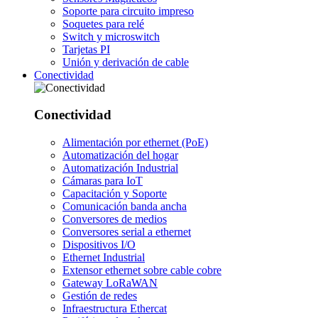
Soporte para circuito impreso
Soquetes para relé
Switch y microswitch
Tarjetas PI
Unión y derivación de cable
Conectividad
Conectividad
Alimentación por ethernet (PoE)
Automatización del hogar
Automatización Industrial
Cámaras para IoT
Capacitación y Soporte
Comunicación banda ancha
Conversores de medios
Conversores serial a ethernet
Dispositivos I/O
Ethernet Industrial
Extensor ethernet sobre cable cobre
Gateway LoRaWAN
Gestión de redes
Infraestructura Ethercat