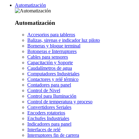
Automatización
Automatización
Accesorios para tableros
Balizas, sirenas e indicador luz piloto
Borneras y bloque terminal
Botoneras e Interruptores
Cables para sensores
Capacitación y Soporte
Caudalímetros de agua
Computadores Industriales
Contactores y relé térmico
Contadores para panel
Control de Nivel
Control para Iluminación
Control de temperatura y proceso
Convertidores Seriales
Encoders rotatorios
Enchufes Industriales
Indicadores para panel
Interfaces de relé
Interruptores fin de carrera