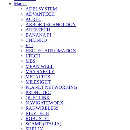
Marcas
ADELSYSTEM
ADVANTECH
ACREL
ARBOR TECHNOLOGY
ARESTECH
BANANA PI
CNLINKO
ETI
HELTEC AUTOMATION
LTECH
MBS
MEAN WELL
MSA SAFETY
METALTEX
MILESIGHT
PLANET NETWORKING
PRONUTEC
QUECLINK
NAVIGATEWORX
RAKWIRELESS
RIEVTECH
ROBUSTEL
SCAME (ITALIA)
SHELLY