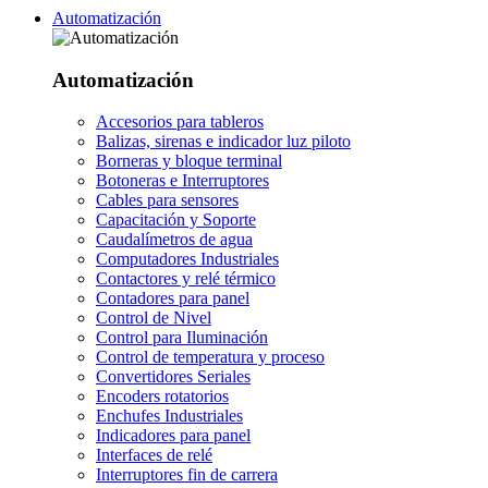
Automatización
Automatización
Accesorios para tableros
Balizas, sirenas e indicador luz piloto
Borneras y bloque terminal
Botoneras e Interruptores
Cables para sensores
Capacitación y Soporte
Caudalímetros de agua
Computadores Industriales
Contactores y relé térmico
Contadores para panel
Control de Nivel
Control para Iluminación
Control de temperatura y proceso
Convertidores Seriales
Encoders rotatorios
Enchufes Industriales
Indicadores para panel
Interfaces de relé
Interruptores fin de carrera