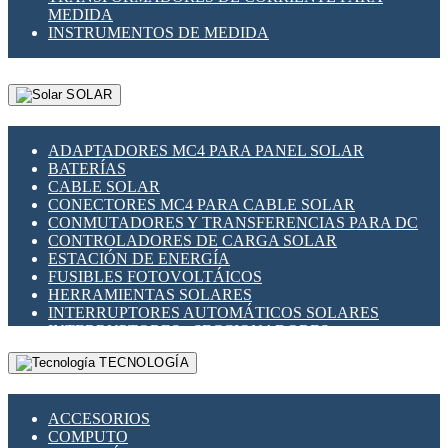
MEDIDA
INSTRUMENTOS DE MEDIDA
SOLAR
ADAPTADORES MC4 PARA PANEL SOLAR
BATERÍAS
CABLE SOLAR
CONECTORES MC4 PARA CABLE SOLAR
CONMUTADORES Y TRANSFERENCIAS PARA DC
CONTROLADORES DE CARGA SOLAR
ESTACIÓN DE ENERGÍA
FUSIBLES FOTOVOLTÁICOS
HERRAMIENTAS SOLARES
INTERRUPTORES AUTOMÁTICOS SOLARES
INTERRUPTORES - SECCIONADORES
FOTOVOLTÁICOS
TECNOLOGÍA
MONTAJE PANEL SOLAR
PORTA FUSIBLES Y SECCIONADORES
FOTOVOLTAICOS
ACCESORIOS
SUPRESOR DE TRANSIENTES SPDS PARA
COMPUTO
APLICACIONES FOTOVOLTAICAS