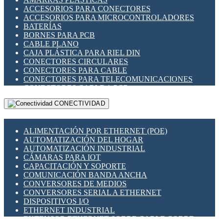
ENCHUFES INDUSTRIALES
ACCESORIOS PARA CONECTORES
INDICADORES PARA PANEL
ACCESORIOS PARA MICROCONTROLADORES
INTERFACES DE RELÉ
BATERÍAS
INTERRUPTORES FIN DE CARRERA
BORNES PARA PCB
LLAVES CONMUTADORAS
CABLE PLANO
MEDIDORES DE ENERGÍA Y TC'S DE CORRIENTE
CAJA PLÁSTICA PARA RIEL DIN
MOTORES PASO A PASO
CONECTORES CIRCULARES
PANTALLAS HMI
CONECTORES PARA CABLE
PLC -CONTROLADORES LÓGICO PROGRAMABLES
CONECTORES PARA TELECOMUNICACIONES
PROGRAMADORES DE HORARIO
CONECTORES CABLE A PCB
PROTECCIÓN ELÉCTRICA
CONECTORES PCB A CABLE
RELÉS DE PROTECCIÓN
CONECTIVIDAD
DIP SWITCHES
SENSORES CAPACITIVOS
DISPLAYS 7 SEGMENTOS
SENSORES DE POSICIÓN LINEAL
FUSIBLES Y PORTAFUSIBLES
SENSORES FOTOELÉCTRICOS
ALIMENTACIÓN POR ETHERNET (POE)
HERRAMIENTAS VARIAS
SENSORES INDUCTIVOS
AUTOMATIZACIÓN DEL HOGAR
ILUMINACIÓN LED
TEMPORIZADORES
AUTOMATIZACIÓN INDUSTRIAL
INTERRUPTORES REED
VARIACS
CÁMARAS PARA IOT
INTERFACES DE RELÉ
VARIADORES DE FRECUENCIA [VDF]
CAPACITACIÓN Y SOPORTE
OTROS RELÉS
SECCIONADORES - INTERRUPTORES
COMUNICACIÓN BANDA ANCHA
PROTECCIÓN TÉRMICA
MAQUINARIA
CONVERSORES DE MEDIOS
RELÉS AUTOMOTRICES
CONVERSORES SERIAL A ETHERNET
RELÉS DE SEÑAL
DISPOSITIVOS I/O
RELÉS DE ESTADO SÓLIDO SSR
ETHERNET INDUSTRIAL
RELÉS INDUSTRIALES
EXTENSOR ETHERNET SOBRE CABLE COBRE