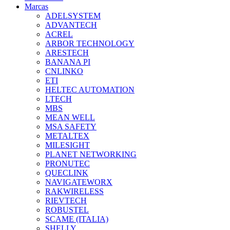
Marcas
ADELSYSTEM
ADVANTECH
ACREL
ARBOR TECHNOLOGY
ARESTECH
BANANA PI
CNLINKO
ETI
HELTEC AUTOMATION
LTECH
MBS
MEAN WELL
MSA SAFETY
METALTEX
MILESIGHT
PLANET NETWORKING
PRONUTEC
QUECLINK
NAVIGATEWORX
RAKWIRELESS
RIEVTECH
ROBUSTEL
SCAME (ITALIA)
SHELLY