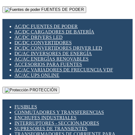
RELÉS INTELIGENTES WIFI
GATEWAY LORAWAN
RELÉS MINIATURA DE POTENCIA
FUENTES DE PODER
GESTIÓN DE REDES
SENSORES MAGNÉTICOS
INFRAESTRUCTURA ETHERCAT
SOPORTE PARA CIRCUITO IMPRESO
PERIFÉRICOS DE RED
SOQUETES PARA RELÉ
AC/DC FUENTES DE PODER
PLACAS MODULARES IOT
SWITCH Y MICROSWITCH
AC/DC CARGADORES DE BATERÍA
SWITCHES Y REDES WIFI
TARJETAS PI
AC/DC DRIVERS LED
SOLUCIONES IOT
UNIÓN Y DERIVACIÓN DE CABLE
DC/DC CONVERTIDORES
SOLUCIONES LORAWAN
DC/DC CONVERTIDORES DRIVER LED
SOLUCIONES RED CELULAR
DC/AC INVERSORES DE ENERGÍA
SEGURIDAD PARA REDES
AC/AC ENERGÍAS RENOVABLES
SWITCHES LAN
ACCESORIOS PARA FUENTES
TELEFONÍA IP (VOIP)
AC/AC VARIADORES DE FRECUENCIA VDF
VIGILANCIA IP (CCTV)
AC/AC UPS ONLINE
MESHTASTIC
PROTECCIÓN
FUSIBLES
CONMUTADORES Y TRANSFERENCIAS
ENCHUFES INDUSTRIALES
INTERRUPTORES - SECCIONADORES
SUPRESORES DE TRANSIENTES
TRANSFORMADORES DE CORRIENTE PARA