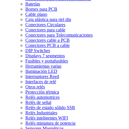
Baterías
Bornes para PCB
Cable plano
Caja plástica para riel din
Conectores Circulares
Conectores para cable
Conectores para Telecomunicaciones
Conectores cable a PCB
Conectores PCB a cable
DIP Switches
Displays 7 segmentos
Fusibles y portafusibles
Herramientas varias
Iluminación LED
Interruptores Reed
Interfaces de relé
Otros relés
Protección térmica
Relés automotrices
Relés de señal
Relés de estado sólido SSR
Relés Industriales
Relés inteligentes WIFI
Relés miniatura de potencia
Sensores Magnéticos