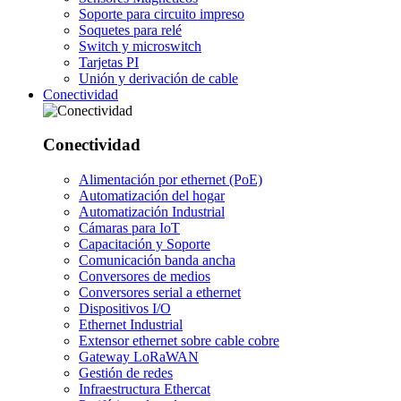
Soporte para circuito impreso
Soquetes para relé
Switch y microswitch
Tarjetas PI
Unión y derivación de cable
Conectividad
Conectividad
Alimentación por ethernet (PoE)
Automatización del hogar
Automatización Industrial
Cámaras para IoT
Capacitación y Soporte
Comunicación banda ancha
Conversores de medios
Conversores serial a ethernet
Dispositivos I/O
Ethernet Industrial
Extensor ethernet sobre cable cobre
Gateway LoRaWAN
Gestión de redes
Infraestructura Ethercat