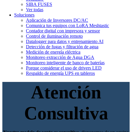
SIBA FUSES
Ver todas
Soluciones
Aplicación de Inversores DC/AC
Comunica tus equipos con LoRA Meshtastic
Contador digital con impresora y sensor
Control de iluminación remoto
Datalogger para datos y entrenamiento AI
Detección de fugas y filtración de agua
Medición de energía eléctrica
Monitoreo extracción de Agua DGA
Monitoreo inteligente de banco de baterías
Porque considerar el uso de drivers LED
Respaldo de energía UPS en tableros
Atención
Consultiva