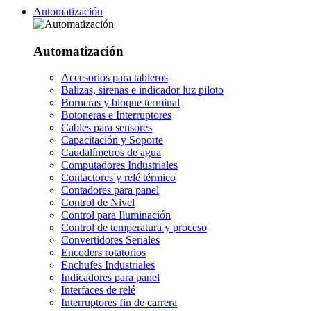
Automatización
Automatización
Accesorios para tableros
Balizas, sirenas e indicador luz piloto
Borneras y bloque terminal
Botoneras e Interruptores
Cables para sensores
Capacitación y Soporte
Caudalímetros de agua
Computadores Industriales
Contactores y relé térmico
Contadores para panel
Control de Nivel
Control para Iluminación
Control de temperatura y proceso
Convertidores Seriales
Encoders rotatorios
Enchufes Industriales
Indicadores para panel
Interfaces de relé
Interruptores fin de carrera