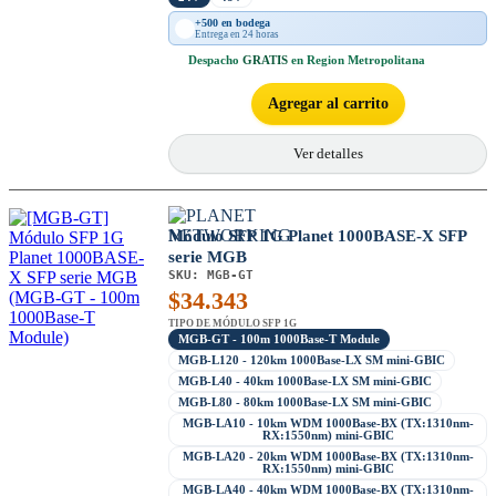
+500 en bodega
Entrega en 24 horas
Despacho
GRATIS
en Region Metropolitana
Agregar al carrito
Ver detalles
Módulo SFP 1G Planet 1000BASE-X SFP
serie MGB
SKU:
MGB-GT
$
34.343
TIPO DE MÓDULO SFP 1G
MGB-GT - 100m 1000Base-T Module
MGB-L120 - 120km 1000Base-LX SM mini-GBIC
MGB-L40 - 40km 1000Base-LX SM mini-GBIC
MGB-L80 - 80km 1000Base-LX SM mini-GBIC
MGB-LA10 - 10km WDM 1000Base-BX (TX:1310nm-
RX:1550nm) mini-GBIC
MGB-LA20 - 20km WDM 1000Base-BX (TX:1310nm-
RX:1550nm) mini-GBIC
MGB-LA40 - 40km WDM 1000Base-BX (TX:1310nm-