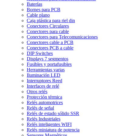
Baterías
Bornes para PCB
Cable plano
Caja plástica para riel din
Conectores Circulares
Conectores para cable
Conectores para Telecomunicaciones
Conectores cable a PCB
Conectores PCB a cable
DIP Switches
Displays 7 segmentos
Fusibles y portafusibles
Herramientas varias
Iluminación LED
Interruptores Reed
Interfaces de relé
Otros relés
Protección térmica
Relés automotrices
Relés de señal
Relés de estado sólido SSR
Relés Industriales
Relés inteligentes WIFI
Relés miniatura de potencia
Sensores Magnéticos