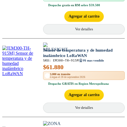
Despacho
gratis en RM
sobre $59.500
Agregar al carrito
Ver detalles
Sensor de temperatura y de humedad
inalámbrico LoRaWAN
SKU:
EM300-TH-915M
#6 mas vendido
$
61.880
3.000 en transito
Llegan el 28 de septiembre 2026
Despacho
GRATIS
en Region Metropolitana
Agregar al carrito
Ver detalles