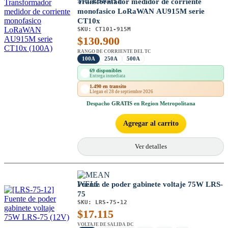
Transformador medidor de corriente
monofasico LoRaWAN AU915M serie
CT10x
SKU:
CT101-915M
$
130.900
RANGO DE CORRIENTE DEL TC
100A
250A
500A
69 disponibles
Entrega inmediata
1.490 en transito
Llegan el 28 de septiembre 2026
Despacho
GRATIS
en Region Metropolitana
Agregar al carrito
Ver detalles
Fuente de poder gabinete voltaje 75W LRS-
75
SKU:
LRS-75-12
$
17.115
VOLTAJE DE SALIDA DC