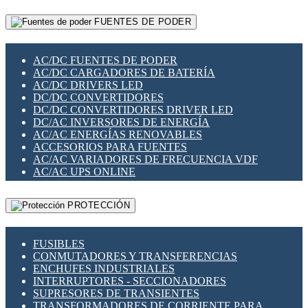
RELÉS INTELIGENTES WIFI
GATEWAY LORAWAN
RELÉS MINIATURA DE POTENCIA
FUENTES DE PODER
GESTIÓN DE REDES
SENSORES MAGNÉTICOS
INFRAESTRUCTURA ETHERCAT
SOPORTE PARA CIRCUITO IMPRESO
PERIFÉRICOS DE RED
SOQUETES PARA RELÉ
AC/DC FUENTES DE PODER
PLACAS MODULARES IOT
SWITCH Y MICROSWITCH
AC/DC CARGADORES DE BATERÍA
SWITCHES Y REDES WIFI
TARJETAS PI
AC/DC DRIVERS LED
SOLUCIONES IOT
UNIÓN Y DERIVACIÓN DE CABLE
DC/DC CONVERTIDORES
SOLUCIONES LORAWAN
DC/DC CONVERTIDORES DRIVER LED
SOLUCIONES RED CELULAR
DC/AC INVERSORES DE ENERGÍA
SEGURIDAD PARA REDES
AC/AC ENERGÍAS RENOVABLES
SWITCHES LAN
ACCESORIOS PARA FUENTES
TELEFONÍA IP (VOIP)
AC/AC VARIADORES DE FRECUENCIA VDF
VIGILANCIA IP (CCTV)
AC/AC UPS ONLINE
MESHTASTIC
PROTECCIÓN
FUSIBLES
CONMUTADORES Y TRANSFERENCIAS
ENCHUFES INDUSTRIALES
INTERRUPTORES - SECCIONADORES
SUPRESORES DE TRANSIENTES
TRANSFORMADORES DE CORRIENTE PARA