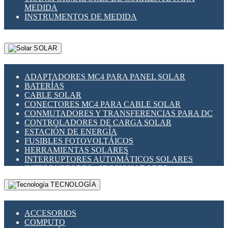
MEDIDA
INSTRUMENTOS DE MEDIDA
SOLAR
ADAPTADORES MC4 PARA PANEL SOLAR
BATERÍAS
CABLE SOLAR
CONECTORES MC4 PARA CABLE SOLAR
CONMUTADORES Y TRANSFERENCIAS PARA DC
CONTROLADORES DE CARGA SOLAR
ESTACIÓN DE ENERGÍA
FUSIBLES FOTOVOLTÁICOS
HERRAMIENTAS SOLARES
INTERRUPTORES AUTOMÁTICOS SOLARES
INTERRUPTORES - SECCIONADORES
FOTOVOLTÁICOS
TECNOLOGÍA
MONTAJE PANEL SOLAR
PORTA FUSIBLES Y SECCIONADORES
FOTOVOLTAICOS
ACCESORIOS
SUPRESOR DE TRANSIENTES SPDS PARA
COMPUTO
APLICACIONES FOTOVOLTAICAS