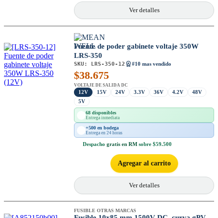
Ver detalles
Fuente de poder gabinete voltaje 350W
LRS-350
SKU:
LRS-350-12
#10 mas vendido
$
38.675
VOLTAJE DE SALIDA DC
12V
15V
24V
3.3V
36V
4.2V
48V
5V
68 disponibles
Entrega inmediata
+500 en bodega
Entrega en 24 horas
Despacho
gratis en RM
sobre $59.500
Agregar al carrito
Ver detalles
FUSIBLE OTRAS MARCAS
Fusible 10x85 mm 1500V DC, curva gPV