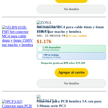
Ver detalles
Set conector MC4 para cable 4mm y 6mm
1500V par macho y hembra
SKU:
ZI-BN101B-FM
#2 mas vendido
$
1.176
1.199 disponibles
Entrega inmediata
+500 en bodega
Entrega en 24 horas
Despacho
gratis en RM
sobre $59.500
Agregar al carrito
Ver detalles
Conector para PCB hembra 5A con paso
3.96mm serie PC3