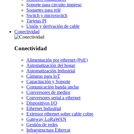
Soporte para circuito impreso
Soquetes para relé
Switch y microswitch
Tarjetas PI
Unión y derivación de cable
Conectividad
Conectividad
Alimentación por ethernet (PoE)
Automatización del hogar
Automatización Industrial
Cámaras para IoT
Capacitación y Soporte
Comunicación banda ancha
Conversores de medios
Conversores serial a ethernet
Dispositivos I/O
Ethernet Industrial
Extensor ethernet sobre cable cobre
Gateway LoRaWAN
Gestión de redes
Infraestructura Ethercat