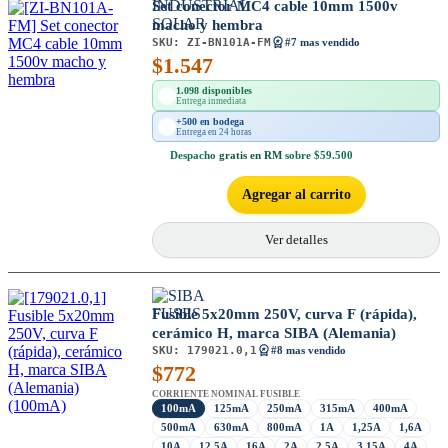
Set conector MC4 cable 10mm 1500v
macho y hembra
SKU:
ZI-BN101A-FM
#7 mas vendido
$
1.547
1.098 disponibles
Entrega inmediata
+500 en bodega
Entrega en 24 horas
Despacho
gratis en RM
sobre $59.500
Agregar al carrito
Ver detalles
Fusible 5x20mm 250V, curva F (rápida),
cerámico H, marca SIBA (Alemania)
SKU:
179021.0,1
#8 mas vendido
$
772
CORRIENTE NOMINAL FUSIBLE
100mA
125mA
250mA
315mA
400mA
500mA
630mA
800mA
1A
1,25A
1,6A
10A
12,5A
16A
2A
2,5A
3,15A
4A