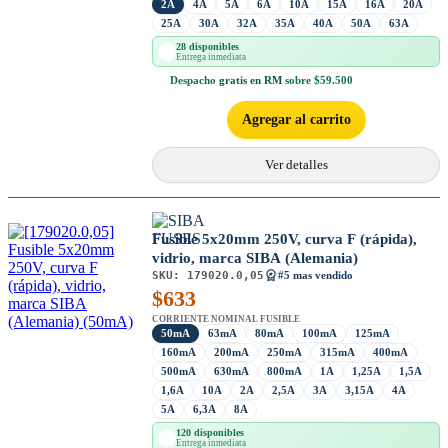
2A
4A
5A
6A
10A
15A
16A
20A
25A
30A
32A
35A
40A
50A
63A
28 disponibles
Entrega inmediata
Despacho
gratis en RM
sobre $59.500
Agregar al carrito
Ver detalles
Fusible 5x20mm 250V, curva F (rápida),
vidrio, marca SIBA (Alemania)
SKU:
179020.0,05
#5 mas vendido
$
633
CORRIENTE NOMINAL FUSIBLE
50mA
63mA
80mA
100mA
125mA
160mA
200mA
250mA
315mA
400mA
500mA
630mA
800mA
1A
1,25A
1,5A
1,6A
10A
2A
2,5A
3A
3,15A
4A
5A
6,3A
8A
120 disponibles
Entrega inmediata