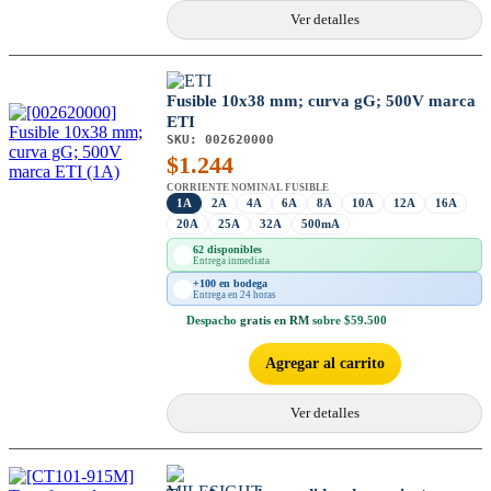
Ver detalles
Fusible 10x38 mm; curva gG; 500V marca
ETI
SKU:
002620000
$
1.244
CORRIENTE NOMINAL FUSIBLE
1A
2A
4A
6A
8A
10A
12A
16A
20A
25A
32A
500mA
62 disponibles
Entrega inmediata
+100 en bodega
Entrega en 24 horas
Despacho
gratis en RM
sobre $59.500
Agregar al carrito
Ver detalles