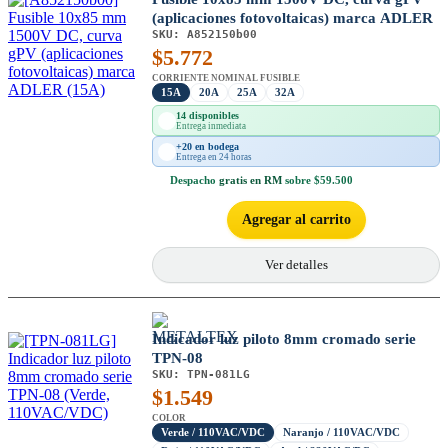
(aplicaciones fotovoltaicas) marca ADLER
SKU:
A852150b00
$
5.772
CORRIENTE NOMINAL FUSIBLE
15A
20A
25A
32A
14 disponibles
Entrega inmediata
+20 en bodega
Entrega en 24 horas
Despacho
gratis en RM
sobre $59.500
Agregar al carrito
Ver detalles
Indicador luz piloto 8mm cromado serie
TPN-08
SKU:
TPN-081LG
$
1.549
COLOR
Verde / 110VAC/VDC
Naranjo / 110VAC/VDC