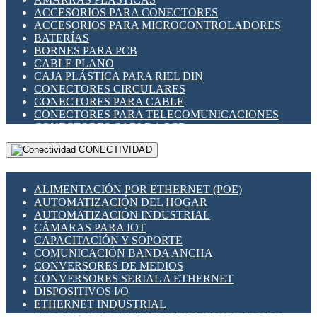
ENCHUFES INDUSTRIALES
ACCESORIOS PARA CONECTORES
INDICADORES PARA PANEL
ACCESORIOS PARA MICROCONTROLADORES
INTERFACES DE RELÉ
BATERÍAS
INTERRUPTORES FIN DE CARRERA
BORNES PARA PCB
LLAVES CONMUTADORAS
CABLE PLANO
MEDIDORES DE ENERGÍA Y TC'S DE CORRIENTE
CAJA PLÁSTICA PARA RIEL DIN
MOTORES PASO A PASO
CONECTORES CIRCULARES
PANTALLAS HMI
CONECTORES PARA CABLE
PLC -CONTROLADORES LÓGICO PROGRAMABLES
CONECTORES PARA TELECOMUNICACIONES
PROGRAMADORES DE HORARIO
CONECTORES CABLE A PCB
PROTECCIÓN ELÉCTRICA
CONECTORES PCB A CABLE
RELÉS DE PROTECCIÓN
CONECTIVIDAD
DIP SWITCHES
SENSORES CAPACITIVOS
DISPLAYS 7 SEGMENTOS
SENSORES DE POSICIÓN LINEAL
FUSIBLES Y PORTAFUSIBLES
SENSORES FOTOELÉCTRICOS
ALIMENTACIÓN POR ETHERNET (POE)
HERRAMIENTAS VARIAS
SENSORES INDUCTIVOS
AUTOMATIZACIÓN DEL HOGAR
ILUMINACIÓN LED
TEMPORIZADORES
AUTOMATIZACIÓN INDUSTRIAL
INTERRUPTORES REED
VARIACS
CÁMARAS PARA IOT
INTERFACES DE RELÉ
VARIADORES DE FRECUENCIA [VDF]
CAPACITACIÓN Y SOPORTE
OTROS RELÉS
SECCIONADORES - INTERRUPTORES
COMUNICACIÓN BANDA ANCHA
PROTECCIÓN TÉRMICA
MAQUINARIA
CONVERSORES DE MEDIOS
RELÉS AUTOMOTRICES
CONVERSORES SERIAL A ETHERNET
RELÉS DE SEÑAL
DISPOSITIVOS I/O
RELÉS DE ESTADO SÓLIDO SSR
ETHERNET INDUSTRIAL
RELÉS INDUSTRIALES
EXTENSOR ETHERNET SOBRE CABLE COBRE