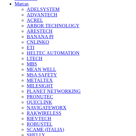
Marcas
ADELSYSTEM
ADVANTECH
ACREL
ARBOR TECHNOLOGY
ARESTECH
BANANA PI
CNLINKO
ETI
HELTEC AUTOMATION
LTECH
MBS
MEAN WELL
MSA SAFETY
METALTEX
MILESIGHT
PLANET NETWORKING
PRONUTEC
QUECLINK
NAVIGATEWORX
RAKWIRELESS
RIEVTECH
ROBUSTEL
SCAME (ITALIA)
SHELLY