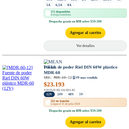
5A
6,3A
8A
172 disponibles
Entrega inmediata
Despacho
gratis en RM
sobre $59.500
Agregar al carrito
Ver detalles
Fuente de poder Riel DIN 60W plástico
MDR-60
SKU:
MDR-60-12
#9 mas vendido
$
23.193
VOLTAJE DE SALIDA DC
12V
24V
48V
5V
252 en transito
Llegan el 31 de julio 2026
Despacho
gratis en RM
sobre $59.500
Agregar al carrito