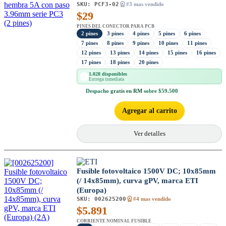
SKU:
PCF3-02
#3 mas vendido
$
29
PINES DEL CONECTOR PARA PCB
2 pines
3 pines
4 pines
5 pines
6 pines
7 pines
8 pines
9 pines
10 pines
11 pines
12 pines
13 pines
14 pines
15 pines
16 pines
17 pines
18 pines
20 pines
1.028 disponibles
Entrega inmediata
Despacho
gratis en RM
sobre $59.500
Agregar al carrito
Ver detalles
Fusible fotovoltaico 1500V DC; 10x85mm
(/ 14x85mm), curva gPV, marca ETI
(Europa)
SKU:
002625200
#4 mas vendido
$
5.891
CORRIENTE NOMINAL FUSIBLE