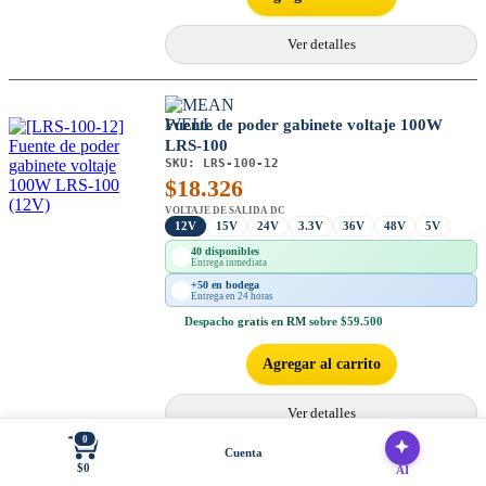
Ver detalles
Fuente de poder gabinete voltaje 100W
LRS-100
SKU:
LRS-100-12
$
18.326
VOLTAJE DE SALIDA DC
12V
15V
24V
3.3V
36V
48V
5V
40 disponibles
Entrega inmediata
+50 en bodega
Entrega en 24 horas
Despacho
gratis en RM
sobre $59.500
Agregar al carrito
Ver detalles
0
Cuenta
$0
AI