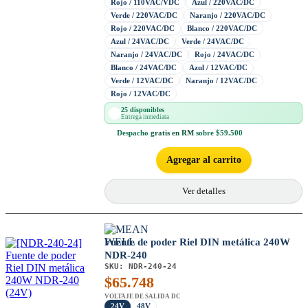
Rojo / 110VAC/VDC
Azul / 220VAC/DC
Verde / 220VAC/DC
Naranjo / 220VAC/DC
Rojo / 220VAC/DC
Blanco / 220VAC/DC
Azul / 24VAC/DC
Verde / 24VAC/DC
Naranjo / 24VAC/DC
Rojo / 24VAC/DC
Blanco / 24VAC/DC
Azul / 12VAC/DC
Verde / 12VAC/DC
Naranjo / 12VAC/DC
Rojo / 12VAC/DC
25 disponibles
Entrega inmediata
Despacho
gratis en RM
sobre $59.500
Agregar al carrito
Ver detalles
Fuente de poder Riel DIN metálica 240W
NDR-240
SKU:
NDR-240-24
$
65.748
VOLTAJE DE SALIDA DC
24V
48V