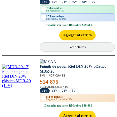
12V
15V
24V
36V
48V
5V
57 disponibles
Entrega inmediata
+200 en bodega
Entrega en 24 horas
Despacho
gratis en RM
sobre $59.500
Agregar al carrito
Ver detalles
Fuente de poder Riel DIN 20W plástico
MDR-20
SKU:
MDR-20-12
$
14.875
VOLTAJE DE SALIDA DC
12V
15V
24V
5V
144 en transito
Llegan el 31 de julio 2026
Despacho
gratis en RM
sobre $59.500
Agregar al carrito