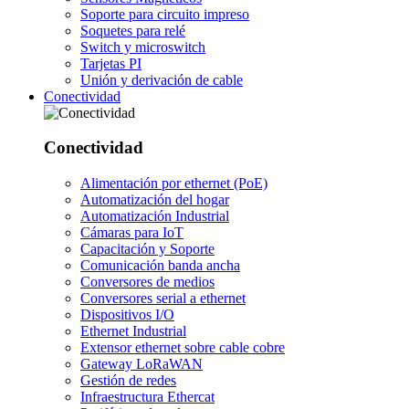
Soporte para circuito impreso
Soquetes para relé
Switch y microswitch
Tarjetas PI
Unión y derivación de cable
Conectividad
Conectividad
Alimentación por ethernet (PoE)
Automatización del hogar
Automatización Industrial
Cámaras para IoT
Capacitación y Soporte
Comunicación banda ancha
Conversores de medios
Conversores serial a ethernet
Dispositivos I/O
Ethernet Industrial
Extensor ethernet sobre cable cobre
Gateway LoRaWAN
Gestión de redes
Infraestructura Ethercat