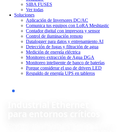
SIBA FUSES
Ver todas
Soluciones
Aplicación de Inversores DC/AC
Comunica tus equipos con LoRA Meshtastic
Contador digital con impresora y sensor
Control de iluminación remoto
Datalogger para datos y entrenamiento AI
Detección de fugas y filtración de agua
Medición de energía eléctrica
Monitoreo extracción de Agua DGA
Monitoreo inteligente de banco de baterías
Porque considerar el uso de drivers LED
Respaldo de energía UPS en tableros
Industrial Ethernet • Redes industriales
Industrial Ethernet
para entornos críticos
Conectividad robusta para planta, minería, energía y
automatización:
switches industriales
,
PoE
,
fibra
y