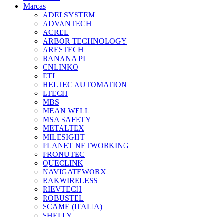
Marcas
ADELSYSTEM
ADVANTECH
ACREL
ARBOR TECHNOLOGY
ARESTECH
BANANA PI
CNLINKO
ETI
HELTEC AUTOMATION
LTECH
MBS
MEAN WELL
MSA SAFETY
METALTEX
MILESIGHT
PLANET NETWORKING
PRONUTEC
QUECLINK
NAVIGATEWORX
RAKWIRELESS
RIEVTECH
ROBUSTEL
SCAME (ITALIA)
SHELLY