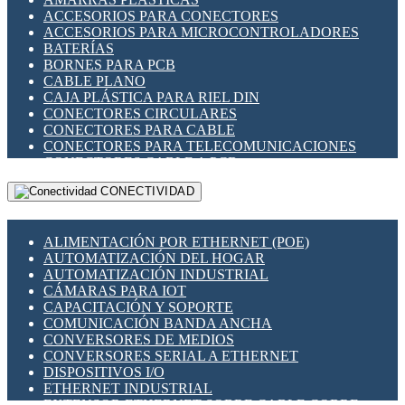
ENCHUFES INDUSTRIALES
ACCESORIOS PARA CONECTORES
INDICADORES PARA PANEL
ACCESORIOS PARA MICROCONTROLADORES
INTERFACES DE RELÉ
BATERÍAS
INTERRUPTORES FIN DE CARRERA
BORNES PARA PCB
LLAVES CONMUTADORAS
CABLE PLANO
MEDIDORES DE ENERGÍA Y TC'S DE CORRIENTE
CAJA PLÁSTICA PARA RIEL DIN
MOTORES PASO A PASO
CONECTORES CIRCULARES
PANTALLAS HMI
CONECTORES PARA CABLE
PLC -CONTROLADORES LÓGICO PROGRAMABLES
CONECTORES PARA TELECOMUNICACIONES
PROGRAMADORES DE HORARIO
CONECTORES CABLE A PCB
PROTECCIÓN ELÉCTRICA
CONECTORES PCB A CABLE
RELÉS DE PROTECCIÓN
CONECTIVIDAD
DIP SWITCHES
SENSORES CAPACITIVOS
DISPLAYS 7 SEGMENTOS
SENSORES DE POSICIÓN LINEAL
FUSIBLES Y PORTAFUSIBLES
SENSORES FOTOELÉCTRICOS
ALIMENTACIÓN POR ETHERNET (POE)
HERRAMIENTAS VARIAS
SENSORES INDUCTIVOS
AUTOMATIZACIÓN DEL HOGAR
ILUMINACIÓN LED
TEMPORIZADORES
AUTOMATIZACIÓN INDUSTRIAL
INTERRUPTORES REED
VARIACS
CÁMARAS PARA IOT
INTERFACES DE RELÉ
VARIADORES DE FRECUENCIA [VDF]
CAPACITACIÓN Y SOPORTE
OTROS RELÉS
SECCIONADORES - INTERRUPTORES
COMUNICACIÓN BANDA ANCHA
PROTECCIÓN TÉRMICA
MAQUINARIA
CONVERSORES DE MEDIOS
RELÉS AUTOMOTRICES
CONVERSORES SERIAL A ETHERNET
RELÉS DE SEÑAL
DISPOSITIVOS I/O
RELÉS DE ESTADO SÓLIDO SSR
ETHERNET INDUSTRIAL
RELÉS INDUSTRIALES
EXTENSOR ETHERNET SOBRE CABLE COBRE