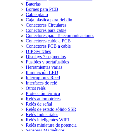
Baterías
Bornes para PCB
Cable plano
Caja plástica para riel din
Conectores Circulares
Conectores para cable
Conectores para Telecomunicaciones
Conectores cable a PCB
Conectores PCB a cable
DIP Switches
Displays 7 segmentos
Fusibles y portafusibles
Herramientas varias
Iluminación LED
Interruptores Reed
Interfaces de relé
Otros relés
Protección térmica
Relés automotrices
Relés de señal
Relés de estado sólido SSR
Relés Industriales
Relés inteligentes WIFI
Relés miniatura de potencia
Sensores Magnéticos