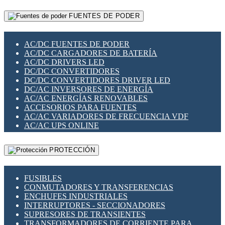
RELÉS INTELIGENTES WIFI
GATEWAY LORAWAN
RELÉS MINIATURA DE POTENCIA
FUENTES DE PODER
GESTIÓN DE REDES
SENSORES MAGNÉTICOS
INFRAESTRUCTURA ETHERCAT
SOPORTE PARA CIRCUITO IMPRESO
PERIFÉRICOS DE RED
SOQUETES PARA RELÉ
AC/DC FUENTES DE PODER
PLACAS MODULARES IOT
SWITCH Y MICROSWITCH
AC/DC CARGADORES DE BATERÍA
SWITCHES Y REDES WIFI
TARJETAS PI
AC/DC DRIVERS LED
SOLUCIONES IOT
UNIÓN Y DERIVACIÓN DE CABLE
DC/DC CONVERTIDORES
SOLUCIONES LORAWAN
DC/DC CONVERTIDORES DRIVER LED
SOLUCIONES RED CELULAR
DC/AC INVERSORES DE ENERGÍA
SEGURIDAD PARA REDES
AC/AC ENERGÍAS RENOVABLES
SWITCHES LAN
ACCESORIOS PARA FUENTES
TELEFONÍA IP (VOIP)
AC/AC VARIADORES DE FRECUENCIA VDF
VIGILANCIA IP (CCTV)
AC/AC UPS ONLINE
MESHTASTIC
PROTECCIÓN
FUSIBLES
CONMUTADORES Y TRANSFERENCIAS
ENCHUFES INDUSTRIALES
INTERRUPTORES - SECCIONADORES
SUPRESORES DE TRANSIENTES
TRANSFORMADORES DE CORRIENTE PARA