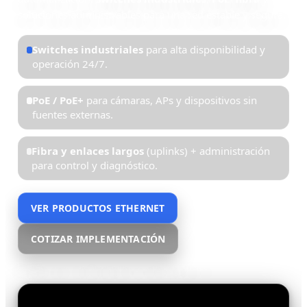
soluciones administrables para una red estable y segura.
Switches industriales
para alta disponibilidad y
operación 24/7.
PoE / PoE+
para cámaras, APs y dispositivos sin
fuentes externas.
Fibra y enlaces largos
(uplinks) + administración
para control y diagnóstico.
VER PRODUCTOS ETHERNET
COTIZAR IMPLEMENTACIÓN
Diseño, selección de equipos y soporte experto.