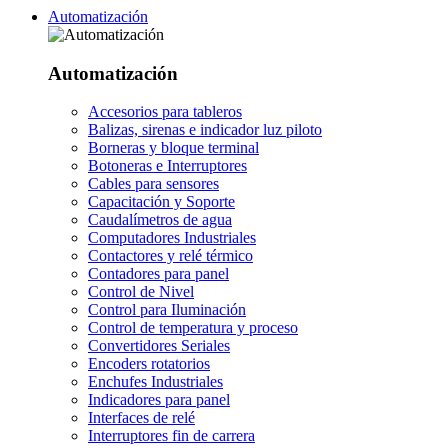
Automatización
Automatización
Accesorios para tableros
Balizas, sirenas e indicador luz piloto
Borneras y bloque terminal
Botoneras e Interruptores
Cables para sensores
Capacitación y Soporte
Caudalímetros de agua
Computadores Industriales
Contactores y relé térmico
Contadores para panel
Control de Nivel
Control para Iluminación
Control de temperatura y proceso
Convertidores Seriales
Encoders rotatorios
Enchufes Industriales
Indicadores para panel
Interfaces de relé
Interruptores fin de carrera