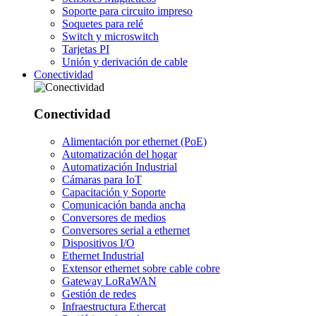
Soporte para circuito impreso
Soquetes para relé
Switch y microswitch
Tarjetas PI
Unión y derivación de cable
Conectividad
Conectividad
Alimentación por ethernet (PoE)
Automatización del hogar
Automatización Industrial
Cámaras para IoT
Capacitación y Soporte
Comunicación banda ancha
Conversores de medios
Conversores serial a ethernet
Dispositivos I/O
Ethernet Industrial
Extensor ethernet sobre cable cobre
Gateway LoRaWAN
Gestión de redes
Infraestructura Ethercat