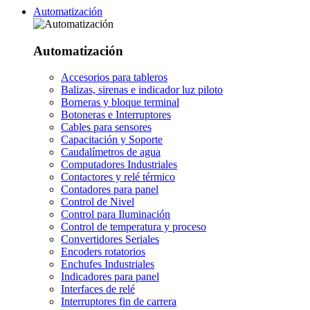
Automatización
Automatización
Accesorios para tableros
Balizas, sirenas e indicador luz piloto
Borneras y bloque terminal
Botoneras e Interruptores
Cables para sensores
Capacitación y Soporte
Caudalímetros de agua
Computadores Industriales
Contactores y relé térmico
Contadores para panel
Control de Nivel
Control para Iluminación
Control de temperatura y proceso
Convertidores Seriales
Encoders rotatorios
Enchufes Industriales
Indicadores para panel
Interfaces de relé
Interruptores fin de carrera