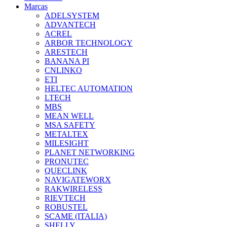
Marcas
ADELSYSTEM
ADVANTECH
ACREL
ARBOR TECHNOLOGY
ARESTECH
BANANA PI
CNLINKO
ETI
HELTEC AUTOMATION
LTECH
MBS
MEAN WELL
MSA SAFETY
METALTEX
MILESIGHT
PLANET NETWORKING
PRONUTEC
QUECLINK
NAVIGATEWORX
RAKWIRELESS
RIEVTECH
ROBUSTEL
SCAME (ITALIA)
SHELLY