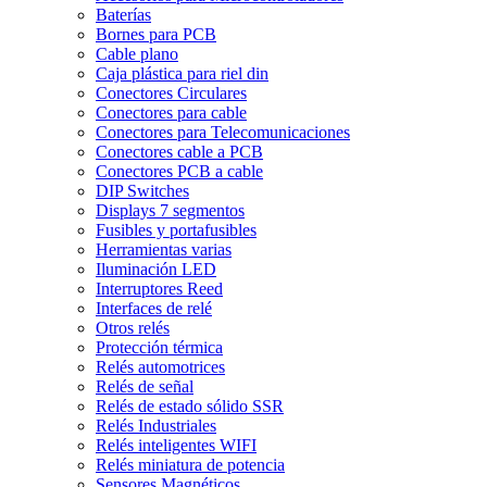
Baterías
Bornes para PCB
Cable plano
Caja plástica para riel din
Conectores Circulares
Conectores para cable
Conectores para Telecomunicaciones
Conectores cable a PCB
Conectores PCB a cable
DIP Switches
Displays 7 segmentos
Fusibles y portafusibles
Herramientas varias
Iluminación LED
Interruptores Reed
Interfaces de relé
Otros relés
Protección térmica
Relés automotrices
Relés de señal
Relés de estado sólido SSR
Relés Industriales
Relés inteligentes WIFI
Relés miniatura de potencia
Sensores Magnéticos