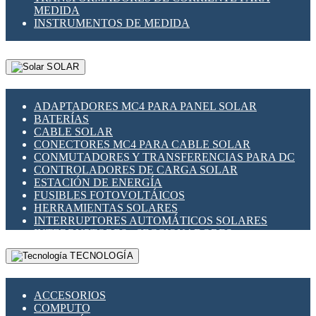
MEDIDA
INSTRUMENTOS DE MEDIDA
SOLAR
ADAPTADORES MC4 PARA PANEL SOLAR
BATERÍAS
CABLE SOLAR
CONECTORES MC4 PARA CABLE SOLAR
CONMUTADORES Y TRANSFERENCIAS PARA DC
CONTROLADORES DE CARGA SOLAR
ESTACIÓN DE ENERGÍA
FUSIBLES FOTOVOLTÁICOS
HERRAMIENTAS SOLARES
INTERRUPTORES AUTOMÁTICOS SOLARES
INTERRUPTORES - SECCIONADORES
FOTOVOLTÁICOS
TECNOLOGÍA
MONTAJE PANEL SOLAR
PORTA FUSIBLES Y SECCIONADORES
FOTOVOLTAICOS
ACCESORIOS
SUPRESOR DE TRANSIENTES SPDS PARA
COMPUTO
APLICACIONES FOTOVOLTAICAS