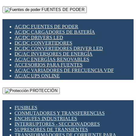
RELÉS INTELIGENTES WIFI
GATEWAY LORAWAN
RELÉS MINIATURA DE POTENCIA
FUENTES DE PODER
GESTIÓN DE REDES
SENSORES MAGNÉTICOS
INFRAESTRUCTURA ETHERCAT
SOPORTE PARA CIRCUITO IMPRESO
PERIFÉRICOS DE RED
SOQUETES PARA RELÉ
AC/DC FUENTES DE PODER
PLACAS MODULARES IOT
SWITCH Y MICROSWITCH
AC/DC CARGADORES DE BATERÍA
SWITCHES Y REDES WIFI
TARJETAS PI
AC/DC DRIVERS LED
SOLUCIONES IOT
UNIÓN Y DERIVACIÓN DE CABLE
DC/DC CONVERTIDORES
SOLUCIONES LORAWAN
DC/DC CONVERTIDORES DRIVER LED
SOLUCIONES RED CELULAR
DC/AC INVERSORES DE ENERGÍA
SEGURIDAD PARA REDES
AC/AC ENERGÍAS RENOVABLES
SWITCHES LAN
ACCESORIOS PARA FUENTES
TELEFONÍA IP (VOIP)
AC/AC VARIADORES DE FRECUENCIA VDF
VIGILANCIA IP (CCTV)
AC/AC UPS ONLINE
MESHTASTIC
PROTECCIÓN
FUSIBLES
CONMUTADORES Y TRANSFERENCIAS
ENCHUFES INDUSTRIALES
INTERRUPTORES - SECCIONADORES
SUPRESORES DE TRANSIENTES
TRANSFORMADORES DE CORRIENTE PARA