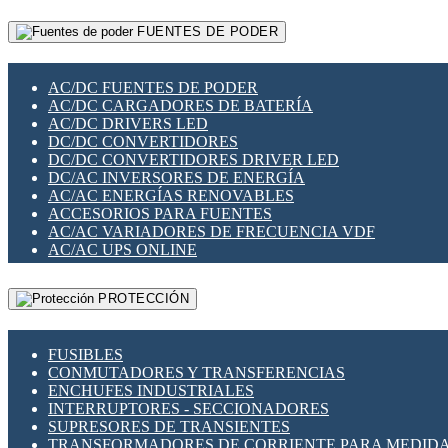
RELÉS INTELIGENTES WIFI
GATEWAY LORAWAN
RELÉS MINIATURA DE POTENCIA
FUENTES DE PODER
GESTIÓN DE REDES
SENSORES MAGNÉTICOS
INFRAESTRUCTURA ETHERCAT
SOPORTE PARA CIRCUITO IMPRESO
PERIFÉRICOS DE RED
SOQUETES PARA RELÉ
AC/DC FUENTES DE PODER
PLACAS MODULARES IOT
SWITCH Y MICROSWITCH
AC/DC CARGADORES DE BATERÍA
SWITCHES Y REDES WIFI
TARJETAS PI
AC/DC DRIVERS LED
SOLUCIONES IOT
UNIÓN Y DERIVACIÓN DE CABLE
DC/DC CONVERTIDORES
SOLUCIONES LORAWAN
DC/DC CONVERTIDORES DRIVER LED
SOLUCIONES RED CELULAR
DC/AC INVERSORES DE ENERGÍA
SEGURIDAD PARA REDES
AC/AC ENERGÍAS RENOVABLES
SWITCHES LAN
ACCESORIOS PARA FUENTES
TELEFONÍA IP (VOIP)
AC/AC VARIADORES DE FRECUENCIA VDF
VIGILANCIA IP (CCTV)
AC/AC UPS ONLINE
MESHTASTIC
PROTECCIÓN
FUSIBLES
CONMUTADORES Y TRANSFERENCIAS
ENCHUFES INDUSTRIALES
INTERRUPTORES - SECCIONADORES
SUPRESORES DE TRANSIENTES
TRANSFORMADORES DE CORRIENTE PARA MEDID