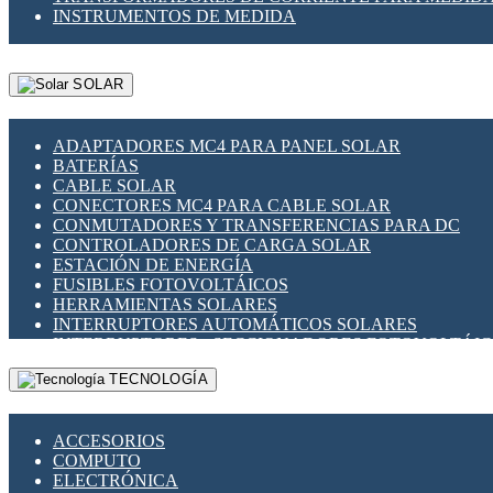
INSTRUMENTOS DE MEDIDA
SOLAR
ADAPTADORES MC4 PARA PANEL SOLAR
BATERÍAS
CABLE SOLAR
CONECTORES MC4 PARA CABLE SOLAR
CONMUTADORES Y TRANSFERENCIAS PARA DC
CONTROLADORES DE CARGA SOLAR
ESTACIÓN DE ENERGÍA
FUSIBLES FOTOVOLTÁICOS
HERRAMIENTAS SOLARES
INTERRUPTORES AUTOMÁTICOS SOLARES
INTERRUPTORES - SECCIONADORES FOTOVOLTÁI
MONTAJE PANEL SOLAR
TECNOLOGÍA
PORTA FUSIBLES Y SECCIONADORES FOTOVOLTAI
SUPRESOR DE TRANSIENTES SPDS PARA APLICACI
ACCESORIOS
COMPUTO
ELECTRÓNICA