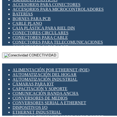
ENCHUFES INDUSTRIALES
ACCESORIOS PARA CONECTORES
INDICADORES PARA PANEL
ACCESORIOS PARA MICROCONTROLADORES
INTERFACES DE RELÉ
BATERÍAS
INTERRUPTORES FIN DE CARRERA
BORNES PARA PCB
LLAVES CONMUTADORAS
CABLE PLANO
MEDIDORES DE ENERGÍA Y TC'S DE CORRIENTE
CAJA PLÁSTICA PARA RIEL DIN
MOTORES PASO A PASO
CONECTORES CIRCULARES
PANTALLAS HMI
CONECTORES PARA CABLE
PLC -CONTROLADORES LÓGICO PROGRAMABLES
CONECTORES PARA TELECOMUNICACIONES
PROGRAMADORES DE HORARIO
CONECTORES CABLE A PCB
PROTECCIÓN ELÉCTRICA
CONECTORES PCB A CABLE
RELÉS DE PROTECCIÓN
CONECTIVIDAD
DIP SWITCHES
SENSORES CAPACITIVOS
DISPLAYS 7 SEGMENTOS
SENSORES DE POSICIÓN LINEAL
FUSIBLES Y PORTAFUSIBLES
SENSORES FOTOELÉCTRICOS
ALIMENTACIÓN POR ETHERNET (POE)
HERRAMIENTAS VARIAS
SENSORES INDUCTIVOS
AUTOMATIZACIÓN DEL HOGAR
ILUMINACIÓN LED
TEMPORIZADORES
AUTOMATIZACIÓN INDUSTRIAL
INTERRUPTORES REED
VARIACS
CÁMARAS PARA IOT
INTERFACES DE RELÉ
VARIADORES DE FRECUENCIA [VDF]
CAPACITACIÓN Y SOPORTE
OTROS RELÉS
SECCIONADORES - INTERRUPTORES
COMUNICACIÓN BANDA ANCHA
PROTECCIÓN TÉRMICA
MAQUINARIA
CONVERSORES DE MEDIOS
RELÉS AUTOMOTRICES
CONVERSORES SERIAL A ETHERNET
RELÉS DE SEÑAL
DISPOSITIVOS I/O
RELÉS DE ESTADO SÓLIDO SSR
ETHERNET INDUSTRIAL
RELÉS INDUSTRIALES
EXTENSOR ETHERNET SOBRE CABLE COBRE