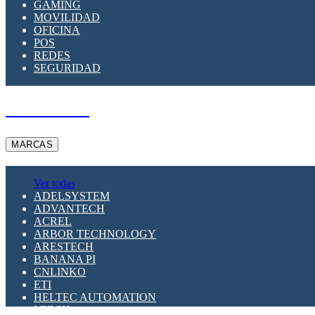
GAMING
MOVILIDAD
OFICINA
POS
REDES
SEGURIDAD
A PEDIDO
MARCAS
Ver todas
ADELSYSTEM
ADVANTECH
ACREL
ARBOR TECHNOLOGY
ARESTECH
BANANA PI
CNLINKO
ETI
HELTEC AUTOMATION
LTECH