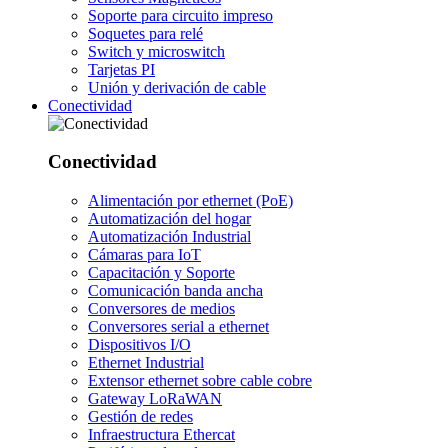
Soporte para circuito impreso
Soquetes para relé
Switch y microswitch
Tarjetas PI
Unión y derivación de cable
Conectividad
Conectividad
Alimentación por ethernet (PoE)
Automatización del hogar
Automatización Industrial
Cámaras para IoT
Capacitación y Soporte
Comunicación banda ancha
Conversores de medios
Conversores serial a ethernet
Dispositivos I/O
Ethernet Industrial
Extensor ethernet sobre cable cobre
Gateway LoRaWAN
Gestión de redes
Infraestructura Ethercat