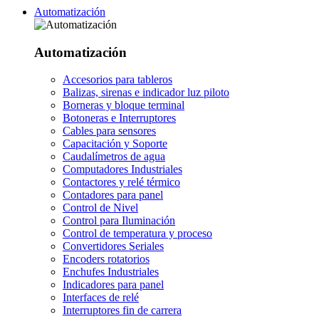
Automatización
Automatización
Accesorios para tableros
Balizas, sirenas e indicador luz piloto
Borneras y bloque terminal
Botoneras e Interruptores
Cables para sensores
Capacitación y Soporte
Caudalímetros de agua
Computadores Industriales
Contactores y relé térmico
Contadores para panel
Control de Nivel
Control para Iluminación
Control de temperatura y proceso
Convertidores Seriales
Encoders rotatorios
Enchufes Industriales
Indicadores para panel
Interfaces de relé
Interruptores fin de carrera