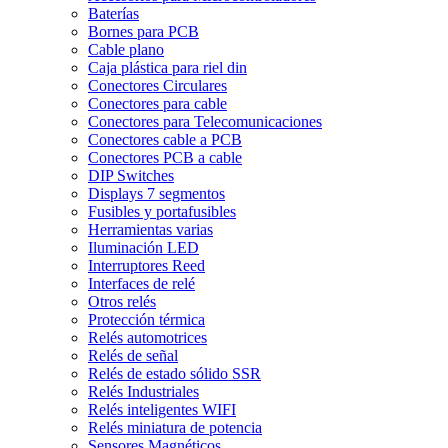
Baterías
Bornes para PCB
Cable plano
Caja plástica para riel din
Conectores Circulares
Conectores para cable
Conectores para Telecomunicaciones
Conectores cable a PCB
Conectores PCB a cable
DIP Switches
Displays 7 segmentos
Fusibles y portafusibles
Herramientas varias
Iluminación LED
Interruptores Reed
Interfaces de relé
Otros relés
Protección térmica
Relés automotrices
Relés de señal
Relés de estado sólido SSR
Relés Industriales
Relés inteligentes WIFI
Relés miniatura de potencia
Sensores Magnéticos