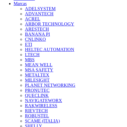
Marcas
ADELSYSTEM
ADVANTECH
ACREL
ARBOR TECHNOLOGY
ARESTECH
BANANA PI
CNLINKO
ETI
HELTEC AUTOMATION
LTECH
MBS
MEAN WELL
MSA SAFETY
METALTEX
MILESIGHT
PLANET NETWORKING
PRONUTEC
QUECLINK
NAVIGATEWORX
RAKWIRELESS
RIEVTECH
ROBUSTEL
SCAME (ITALIA)
SHELLY