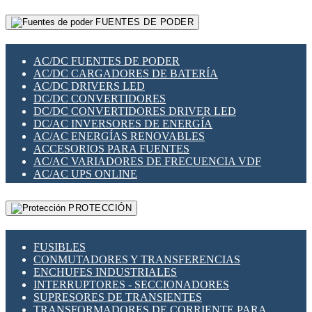
RELÉS INTELIGENTES WIFI
GATEWAY LORAWAN
RELÉS MINIATURA DE POTENCIA
FUENTES DE PODER
GESTIÓN DE REDES
SENSORES MAGNÉTICOS
INFRAESTRUCTURA ETHERCAT
SOPORTE PARA CIRCUITO IMPRESO
PERIFÉRICOS DE RED
SOQUETES PARA RELÉ
AC/DC FUENTES DE PODER
PLACAS MODULARES IOT
SWITCH Y MICROSWITCH
AC/DC CARGADORES DE BATERÍA
SWITCHES Y REDES WIFI
TARJETAS PI
AC/DC DRIVERS LED
SOLUCIONES IOT
UNIÓN Y DERIVACIÓN DE CABLE
DC/DC CONVERTIDORES
SOLUCIONES LORAWAN
DC/DC CONVERTIDORES DRIVER LED
SOLUCIONES RED CELULAR
DC/AC INVERSORES DE ENERGÍA
SEGURIDAD PARA REDES
AC/AC ENERGÍAS RENOVABLES
SWITCHES LAN
ACCESORIOS PARA FUENTES
TELEFONÍA IP (VOIP)
AC/AC VARIADORES DE FRECUENCIA VDF
VIGILANCIA IP (CCTV)
AC/AC UPS ONLINE
MESHTASTIC
PROTECCIÓN
FUSIBLES
CONMUTADORES Y TRANSFERENCIAS
ENCHUFES INDUSTRIALES
INTERRUPTORES - SECCIONADORES
SUPRESORES DE TRANSIENTES
TRANSFORMADORES DE CORRIENTE PARA