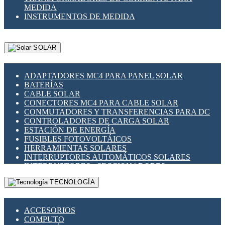
MEDIDA
INSTRUMENTOS DE MEDIDA
SOLAR
ADAPTADORES MC4 PARA PANEL SOLAR
BATERÍAS
CABLE SOLAR
CONECTORES MC4 PARA CABLE SOLAR
CONMUTADORES Y TRANSFERENCIAS PARA DC
CONTROLADORES DE CARGA SOLAR
ESTACIÓN DE ENERGÍA
FUSIBLES FOTOVOLTÁICOS
HERRAMIENTAS SOLARES
INTERRUPTORES AUTOMÁTICOS SOLARES
INTERRUPTORES - SECCIONADORES
FOTOVOLTÁICOS
TECNOLOGÍA
MONTAJE PANEL SOLAR
PORTA FUSIBLES Y SECCIONADORES
FOTOVOLTAICOS
ACCESORIOS
SUPRESOR DE TRANSIENTES SPDS PARA
COMPUTO
APLICACIONES FOTOVOLTAICAS