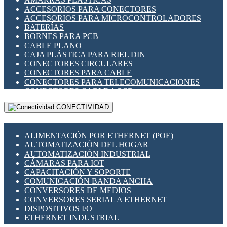
ENCHUFES INDUSTRIALES
ACCESORIOS PARA CONECTORES
INDICADORES PARA PANEL
ACCESORIOS PARA MICROCONTROLADORES
INTERFACES DE RELÉ
BATERÍAS
INTERRUPTORES FIN DE CARRERA
BORNES PARA PCB
LLAVES CONMUTADORAS
CABLE PLANO
MEDIDORES DE ENERGÍA Y TC'S DE CORRIENTE
CAJA PLÁSTICA PARA RIEL DIN
MOTORES PASO A PASO
CONECTORES CIRCULARES
PANTALLAS HMI
CONECTORES PARA CABLE
PLC -CONTROLADORES LÓGICO PROGRAMABLES
CONECTORES PARA TELECOMUNICACIONES
PROGRAMADORES DE HORARIO
CONECTORES CABLE A PCB
PROTECCIÓN ELÉCTRICA
CONECTORES PCB A CABLE
RELÉS DE PROTECCIÓN
CONECTIVIDAD
DIP SWITCHES
SENSORES CAPACITIVOS
DISPLAYS 7 SEGMENTOS
SENSORES DE POSICIÓN LINEAL
FUSIBLES Y PORTAFUSIBLES
SENSORES FOTOELÉCTRICOS
ALIMENTACIÓN POR ETHERNET (POE)
HERRAMIENTAS VARIAS
SENSORES INDUCTIVOS
AUTOMATIZACIÓN DEL HOGAR
ILUMINACIÓN LED
TEMPORIZADORES
AUTOMATIZACIÓN INDUSTRIAL
INTERRUPTORES REED
VARIACS
CÁMARAS PARA IOT
INTERFACES DE RELÉ
VARIADORES DE FRECUENCIA [VDF]
CAPACITACIÓN Y SOPORTE
OTROS RELÉS
SECCIONADORES - INTERRUPTORES
COMUNICACIÓN BANDA ANCHA
PROTECCIÓN TÉRMICA
MAQUINARIA
CONVERSORES DE MEDIOS
RELÉS AUTOMOTRICES
CONVERSORES SERIAL A ETHERNET
RELÉS DE SEÑAL
DISPOSITIVOS I/O
RELÉS DE ESTADO SÓLIDO SSR
ETHERNET INDUSTRIAL
RELÉS INDUSTRIALES
EXTENSOR ETHERNET SOBRE CABLE COBRE