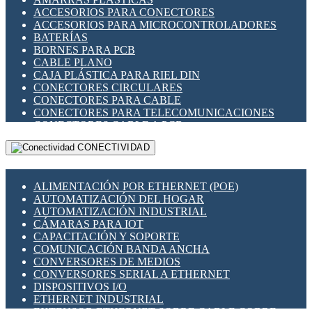
ENCHUFES INDUSTRIALES
ACCESORIOS PARA CONECTORES
INDICADORES PARA PANEL
ACCESORIOS PARA MICROCONTROLADORES
INTERFACES DE RELÉ
BATERÍAS
INTERRUPTORES FIN DE CARRERA
BORNES PARA PCB
LLAVES CONMUTADORAS
CABLE PLANO
MEDIDORES DE ENERGÍA Y TC'S DE CORRIENTE
CAJA PLÁSTICA PARA RIEL DIN
MOTORES PASO A PASO
CONECTORES CIRCULARES
PANTALLAS HMI
CONECTORES PARA CABLE
PLC -CONTROLADORES LÓGICO PROGRAMABLES
CONECTORES PARA TELECOMUNICACIONES
PROGRAMADORES DE HORARIO
CONECTORES CABLE A PCB
PROTECCIÓN ELÉCTRICA
CONECTORES PCB A CABLE
RELÉS DE PROTECCIÓN
CONECTIVIDAD
DIP SWITCHES
SENSORES CAPACITIVOS
DISPLAYS 7 SEGMENTOS
SENSORES DE POSICIÓN LINEAL
FUSIBLES Y PORTAFUSIBLES
SENSORES FOTOELÉCTRICOS
ALIMENTACIÓN POR ETHERNET (POE)
HERRAMIENTAS VARIAS
SENSORES INDUCTIVOS
AUTOMATIZACIÓN DEL HOGAR
ILUMINACIÓN LED
TEMPORIZADORES
AUTOMATIZACIÓN INDUSTRIAL
INTERRUPTORES REED
VARIACS
CÁMARAS PARA IOT
INTERFACES DE RELÉ
VARIADORES DE FRECUENCIA [VDF]
CAPACITACIÓN Y SOPORTE
OTROS RELÉS
SECCIONADORES - INTERRUPTORES
COMUNICACIÓN BANDA ANCHA
PROTECCIÓN TÉRMICA
MAQUINARIA
CONVERSORES DE MEDIOS
RELÉS AUTOMOTRICES
CONVERSORES SERIAL A ETHERNET
RELÉS DE SEÑAL
DISPOSITIVOS I/O
RELÉS DE ESTADO SÓLIDO SSR
ETHERNET INDUSTRIAL
RELÉS INDUSTRIALES
EXTENSOR ETHERNET SOBRE CABLE COBRE