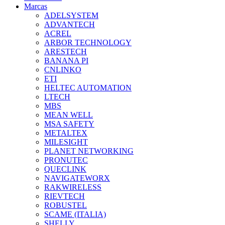
Marcas
ADELSYSTEM
ADVANTECH
ACREL
ARBOR TECHNOLOGY
ARESTECH
BANANA PI
CNLINKO
ETI
HELTEC AUTOMATION
LTECH
MBS
MEAN WELL
MSA SAFETY
METALTEX
MILESIGHT
PLANET NETWORKING
PRONUTEC
QUECLINK
NAVIGATEWORX
RAKWIRELESS
RIEVTECH
ROBUSTEL
SCAME (ITALIA)
SHELLY