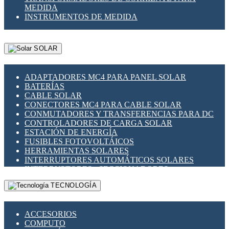
MEDIDA
INSTRUMENTOS DE MEDIDA
SOLAR
ADAPTADORES MC4 PARA PANEL SOLAR
BATERÍAS
CABLE SOLAR
CONECTORES MC4 PARA CABLE SOLAR
CONMUTADORES Y TRANSFERENCIAS PARA DC
CONTROLADORES DE CARGA SOLAR
ESTACIÓN DE ENERGÍA
FUSIBLES FOTOVOLTÁICOS
HERRAMIENTAS SOLARES
INTERRUPTORES AUTOMÁTICOS SOLARES
INTERRUPTORES - SECCIONADORES
FOTOVOLTÁICOS
TECNOLOGÍA
MONTAJE PANEL SOLAR
PORTA FUSIBLES Y SECCIONADORES
FOTOVOLTAICOS
ACCESORIOS
SUPRESOR DE TRANSIENTES SPDS PARA
COMPUTO
APLICACIONES FOTOVOLTAICAS