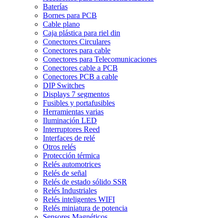
Baterías
Bornes para PCB
Cable plano
Caja plástica para riel din
Conectores Circulares
Conectores para cable
Conectores para Telecomunicaciones
Conectores cable a PCB
Conectores PCB a cable
DIP Switches
Displays 7 segmentos
Fusibles y portafusibles
Herramientas varias
Iluminación LED
Interruptores Reed
Interfaces de relé
Otros relés
Protección térmica
Relés automotrices
Relés de señal
Relés de estado sólido SSR
Relés Industriales
Relés inteligentes WIFI
Relés miniatura de potencia
Sensores Magnéticos