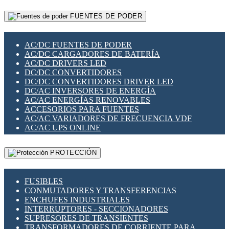
RELÉS INTELIGENTES WIFI
GATEWAY LORAWAN
RELÉS MINIATURA DE POTENCIA
FUENTES DE PODER
GESTIÓN DE REDES
SENSORES MAGNÉTICOS
INFRAESTRUCTURA ETHERCAT
SOPORTE PARA CIRCUITO IMPRESO
PERIFÉRICOS DE RED
SOQUETES PARA RELÉ
AC/DC FUENTES DE PODER
PLACAS MODULARES IOT
SWITCH Y MICROSWITCH
AC/DC CARGADORES DE BATERÍA
SWITCHES Y REDES WIFI
TARJETAS PI
AC/DC DRIVERS LED
SOLUCIONES IOT
UNIÓN Y DERIVACIÓN DE CABLE
DC/DC CONVERTIDORES
SOLUCIONES LORAWAN
DC/DC CONVERTIDORES DRIVER LED
SOLUCIONES RED CELULAR
DC/AC INVERSORES DE ENERGÍA
SEGURIDAD PARA REDES
AC/AC ENERGÍAS RENOVABLES
SWITCHES LAN
ACCESORIOS PARA FUENTES
TELEFONÍA IP (VOIP)
AC/AC VARIADORES DE FRECUENCIA VDF
VIGILANCIA IP (CCTV)
AC/AC UPS ONLINE
MESHTASTIC
PROTECCIÓN
FUSIBLES
CONMUTADORES Y TRANSFERENCIAS
ENCHUFES INDUSTRIALES
INTERRUPTORES - SECCIONADORES
SUPRESORES DE TRANSIENTES
TRANSFORMADORES DE CORRIENTE PARA