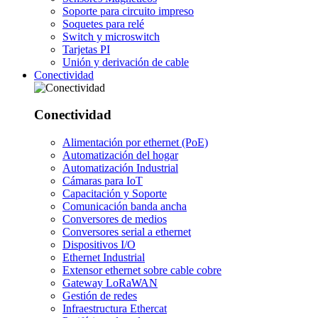
Soporte para circuito impreso
Soquetes para relé
Switch y microswitch
Tarjetas PI
Unión y derivación de cable
Conectividad
Conectividad
Alimentación por ethernet (PoE)
Automatización del hogar
Automatización Industrial
Cámaras para IoT
Capacitación y Soporte
Comunicación banda ancha
Conversores de medios
Conversores serial a ethernet
Dispositivos I/O
Ethernet Industrial
Extensor ethernet sobre cable cobre
Gateway LoRaWAN
Gestión de redes
Infraestructura Ethercat