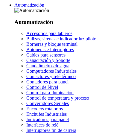
Automatización
Automatización
Accesorios para tableros
Balizas, sirenas e indicador luz piloto
Borneras y bloque terminal
Botoneras e Interruptores
Cables para sensores
Capacitación y Soporte
Caudalímetros de agua
Computadores Industriales
Contactores y relé térmico
Contadores para panel
Control de Nivel
Control para Iluminación
Control de temperatura y proceso
Convertidores Seriales
Encoders rotatorios
Enchufes Industriales
Indicadores para panel
Interfaces de relé
Interruptores fin de carrera