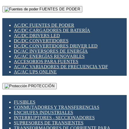
RELÉS INTELIGENTES WIFI
GATEWAY LORAWAN
RELÉS MINIATURA DE POTENCIA
FUENTES DE PODER
GESTIÓN DE REDES
SENSORES MAGNÉTICOS
INFRAESTRUCTURA ETHERCAT
SOPORTE PARA CIRCUITO IMPRESO
PERIFÉRICOS DE RED
SOQUETES PARA RELÉ
AC/DC FUENTES DE PODER
PLACAS MODULARES IOT
SWITCH Y MICROSWITCH
AC/DC CARGADORES DE BATERÍA
SWITCHES Y REDES WIFI
TARJETAS PI
AC/DC DRIVERS LED
SOLUCIONES IOT
UNIÓN Y DERIVACIÓN DE CABLE
DC/DC CONVERTIDORES
SOLUCIONES LORAWAN
DC/DC CONVERTIDORES DRIVER LED
SOLUCIONES RED CELULAR
DC/AC INVERSORES DE ENERGÍA
SEGURIDAD PARA REDES
AC/AC ENERGÍAS RENOVABLES
SWITCHES LAN
ACCESORIOS PARA FUENTES
TELEFONÍA IP (VOIP)
AC/AC VARIADORES DE FRECUENCIA VDF
VIGILANCIA IP (CCTV)
AC/AC UPS ONLINE
MESHTASTIC
PROTECCIÓN
FUSIBLES
CONMUTADORES Y TRANSFERENCIAS
ENCHUFES INDUSTRIALES
INTERRUPTORES - SECCIONADORES
SUPRESORES DE TRANSIENTES
TRANSFORMADORES DE CORRIENTE PARA