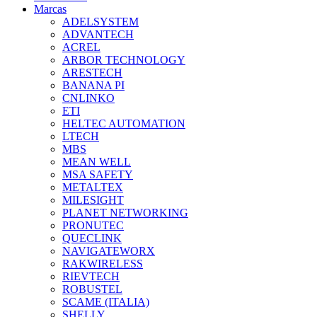
Marcas
ADELSYSTEM
ADVANTECH
ACREL
ARBOR TECHNOLOGY
ARESTECH
BANANA PI
CNLINKO
ETI
HELTEC AUTOMATION
LTECH
MBS
MEAN WELL
MSA SAFETY
METALTEX
MILESIGHT
PLANET NETWORKING
PRONUTEC
QUECLINK
NAVIGATEWORX
RAKWIRELESS
RIEVTECH
ROBUSTEL
SCAME (ITALIA)
SHELLY