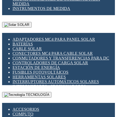
MEDIDA
INSTRUMENTOS DE MEDIDA
SOLAR
ADAPTADORES MC4 PARA PANEL SOLAR
BATERÍAS
CABLE SOLAR
CONECTORES MC4 PARA CABLE SOLAR
CONMUTADORES Y TRANSFERENCIAS PARA DC
CONTROLADORES DE CARGA SOLAR
ESTACIÓN DE ENERGÍA
FUSIBLES FOTOVOLTÁICOS
HERRAMIENTAS SOLARES
INTERRUPTORES AUTOMÁTICOS SOLARES
INTERRUPTORES - SECCIONADORES
FOTOVOLTÁICOS
TECNOLOGÍA
MONTAJE PANEL SOLAR
PORTA FUSIBLES Y SECCIONADORES
FOTOVOLTAICOS
ACCESORIOS
SUPRESOR DE TRANSIENTES SPDS PARA
COMPUTO
APLICACIONES FOTOVOLTAICAS