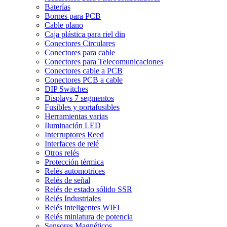
Baterías
Bornes para PCB
Cable plano
Caja plástica para riel din
Conectores Circulares
Conectores para cable
Conectores para Telecomunicaciones
Conectores cable a PCB
Conectores PCB a cable
DIP Switches
Displays 7 segmentos
Fusibles y portafusibles
Herramientas varias
Iluminación LED
Interruptores Reed
Interfaces de relé
Otros relés
Protección térmica
Relés automotrices
Relés de señal
Relés de estado sólido SSR
Relés Industriales
Relés inteligentes WIFI
Relés miniatura de potencia
Sensores Magnéticos