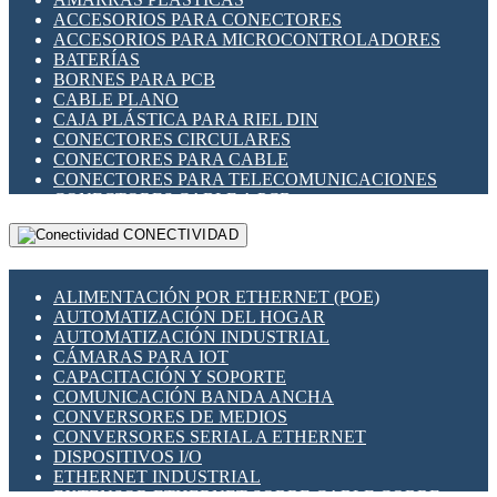
ENCHUFES INDUSTRIALES
ACCESORIOS PARA CONECTORES
INDICADORES PARA PANEL
ACCESORIOS PARA MICROCONTROLADORES
INTERFACES DE RELÉ
BATERÍAS
INTERRUPTORES FIN DE CARRERA
BORNES PARA PCB
LLAVES CONMUTADORAS
CABLE PLANO
MEDIDORES DE ENERGÍA Y TC'S DE CORRIENTE
CAJA PLÁSTICA PARA RIEL DIN
MOTORES PASO A PASO
CONECTORES CIRCULARES
PANTALLAS HMI
CONECTORES PARA CABLE
PLC -CONTROLADORES LÓGICO PROGRAMABLES
CONECTORES PARA TELECOMUNICACIONES
PROGRAMADORES DE HORARIO
CONECTORES CABLE A PCB
PROTECCIÓN ELÉCTRICA
CONECTORES PCB A CABLE
RELÉS DE PROTECCIÓN
CONECTIVIDAD
DIP SWITCHES
SENSORES CAPACITIVOS
DISPLAYS 7 SEGMENTOS
SENSORES DE POSICIÓN LINEAL
FUSIBLES Y PORTAFUSIBLES
SENSORES FOTOELÉCTRICOS
ALIMENTACIÓN POR ETHERNET (POE)
HERRAMIENTAS VARIAS
SENSORES INDUCTIVOS
AUTOMATIZACIÓN DEL HOGAR
ILUMINACIÓN LED
TEMPORIZADORES
AUTOMATIZACIÓN INDUSTRIAL
INTERRUPTORES REED
VARIACS
CÁMARAS PARA IOT
INTERFACES DE RELÉ
VARIADORES DE FRECUENCIA [VDF]
CAPACITACIÓN Y SOPORTE
OTROS RELÉS
SECCIONADORES - INTERRUPTORES
COMUNICACIÓN BANDA ANCHA
PROTECCIÓN TÉRMICA
MAQUINARIA
CONVERSORES DE MEDIOS
RELÉS AUTOMOTRICES
CONVERSORES SERIAL A ETHERNET
RELÉS DE SEÑAL
DISPOSITIVOS I/O
RELÉS DE ESTADO SÓLIDO SSR
ETHERNET INDUSTRIAL
RELÉS INDUSTRIALES
EXTENSOR ETHERNET SOBRE CABLE COBRE