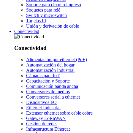
Soporte para circuito impreso
Soquetes para relé
Switch y microswitch
Tarjetas PI
Unión y derivación de cable
Conectividad
Conectividad
Alimentación por ethernet (PoE)
Automatización del hogar
Automatización Industrial
Cámaras para IoT
Capacitación y Soporte
Comunicación banda ancha
Conversores de medios
Conversores serial a ethernet
Dispositivos I/O
Ethernet Industrial
Extensor ethernet sobre cable cobre
Gateway LoRaWAN
Gestión de redes
Infraestructura Ethercat