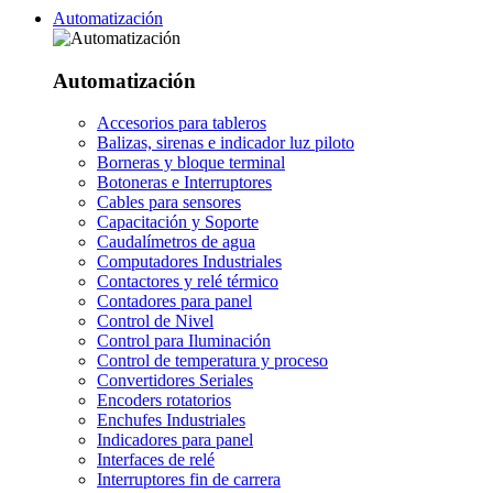
Automatización
Automatización
Accesorios para tableros
Balizas, sirenas e indicador luz piloto
Borneras y bloque terminal
Botoneras e Interruptores
Cables para sensores
Capacitación y Soporte
Caudalímetros de agua
Computadores Industriales
Contactores y relé térmico
Contadores para panel
Control de Nivel
Control para Iluminación
Control de temperatura y proceso
Convertidores Seriales
Encoders rotatorios
Enchufes Industriales
Indicadores para panel
Interfaces de relé
Interruptores fin de carrera