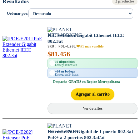
Resultados
2 productos
Ordenar por:
PoE Extender Gigabit Ethernet IEEE
802.3at
SKU:
POE-E201
#1 mas vendido
$
81.456
10 disponibles
Entrega inmediata
+10 en bodega
Entrega en 24 horas
Despacho
GRATIS
en Region Metropolitana
Agregar al carrito
Ver detalles
Extensor PoE Gigabit de 1 puerto 802.3at
PoE+ a 2 puertos 802.3af/at