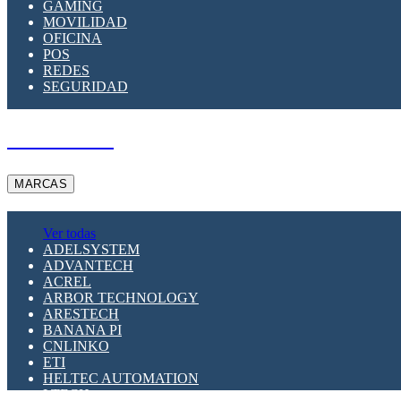
GAMING
MOVILIDAD
OFICINA
POS
REDES
SEGURIDAD
A PEDIDO
MARCAS
Ver todas
ADELSYSTEM
ADVANTECH
ACREL
ARBOR TECHNOLOGY
ARESTECH
BANANA PI
CNLINKO
ETI
HELTEC AUTOMATION
LTECH