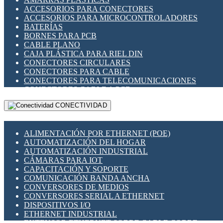
ENCHUFES INDUSTRIALES
ACCESORIOS PARA CONECTORES
INDICADORES PARA PANEL
ACCESORIOS PARA MICROCONTROLADORES
INTERFACES DE RELÉ
BATERÍAS
INTERRUPTORES FIN DE CARRERA
BORNES PARA PCB
LLAVES CONMUTADORAS
CABLE PLANO
MEDIDORES DE ENERGÍA Y TC'S DE CORRIENTE
CAJA PLÁSTICA PARA RIEL DIN
MOTORES PASO A PASO
CONECTORES CIRCULARES
PANTALLAS HMI
CONECTORES PARA CABLE
PLC -CONTROLADORES LÓGICO PROGRAMABLES
CONECTORES PARA TELECOMUNICACIONES
PROGRAMADORES DE HORARIO
CONECTORES CABLE A PCB
PROTECCIÓN ELÉCTRICA
CONECTORES PCB A CABLE
RELÉS DE PROTECCIÓN
CONECTIVIDAD
DIP SWITCHES
SENSORES CAPACITIVOS
DISPLAYS 7 SEGMENTOS
SENSORES DE POSICIÓN LINEAL
FUSIBLES Y PORTAFUSIBLES
SENSORES FOTOELÉCTRICOS
ALIMENTACIÓN POR ETHERNET (POE)
HERRAMIENTAS VARIAS
SENSORES INDUCTIVOS
AUTOMATIZACIÓN DEL HOGAR
ILUMINACIÓN LED
TEMPORIZADORES
AUTOMATIZACIÓN INDUSTRIAL
INTERRUPTORES REED
VARIACS
CÁMARAS PARA IOT
INTERFACES DE RELÉ
VARIADORES DE FRECUENCIA [VDF]
CAPACITACIÓN Y SOPORTE
OTROS RELÉS
SECCIONADORES - INTERRUPTORES
COMUNICACIÓN BANDA ANCHA
PROTECCIÓN TÉRMICA
MAQUINARIA
CONVERSORES DE MEDIOS
RELÉS AUTOMOTRICES
CONVERSORES SERIAL A ETHERNET
RELÉS DE SEÑAL
DISPOSITIVOS I/O
RELÉS DE ESTADO SÓLIDO SSR
ETHERNET INDUSTRIAL
RELÉS INDUSTRIALES
EXTENSOR ETHERNET SOBRE CABLE COBRE