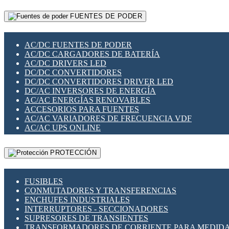
RELÉS INTELIGENTES WIFI
GATEWAY LORAWAN
RELÉS MINIATURA DE POTENCIA
FUENTES DE PODER
GESTIÓN DE REDES
SENSORES MAGNÉTICOS
INFRAESTRUCTURA ETHERCAT
SOPORTE PARA CIRCUITO IMPRESO
PERIFÉRICOS DE RED
SOQUETES PARA RELÉ
AC/DC FUENTES DE PODER
PLACAS MODULARES IOT
SWITCH Y MICROSWITCH
AC/DC CARGADORES DE BATERÍA
SWITCHES Y REDES WIFI
TARJETAS PI
AC/DC DRIVERS LED
SOLUCIONES IOT
UNIÓN Y DERIVACIÓN DE CABLE
DC/DC CONVERTIDORES
SOLUCIONES LORAWAN
DC/DC CONVERTIDORES DRIVER LED
SOLUCIONES RED CELULAR
DC/AC INVERSORES DE ENERGÍA
SEGURIDAD PARA REDES
AC/AC ENERGÍAS RENOVABLES
SWITCHES LAN
ACCESORIOS PARA FUENTES
TELEFONÍA IP (VOIP)
AC/AC VARIADORES DE FRECUENCIA VDF
VIGILANCIA IP (CCTV)
AC/AC UPS ONLINE
MESHTASTIC
PROTECCIÓN
FUSIBLES
CONMUTADORES Y TRANSFERENCIAS
ENCHUFES INDUSTRIALES
INTERRUPTORES - SECCIONADORES
SUPRESORES DE TRANSIENTES
TRANSFORMADORES DE CORRIENTE PARA MEDID