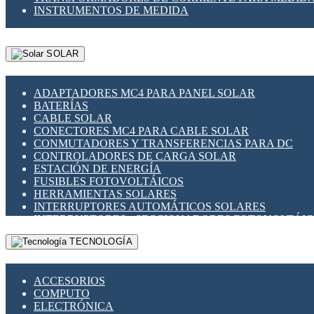
INSTRUMENTOS DE MEDIDA
SOLAR
ADAPTADORES MC4 PARA PANEL SOLAR
BATERÍAS
CABLE SOLAR
CONECTORES MC4 PARA CABLE SOLAR
CONMUTADORES Y TRANSFERENCIAS PARA DC
CONTROLADORES DE CARGA SOLAR
ESTACIÓN DE ENERGÍA
FUSIBLES FOTOVOLTÁICOS
HERRAMIENTAS SOLARES
INTERRUPTORES AUTOMÁTICOS SOLARES
INTERRUPTORES - SECCIONADORES FOTOVOLTÁI
MONTAJE PANEL SOLAR
TECNOLOGÍA
PORTA FUSIBLES Y SECCIONADORES FOTOVOLTAI
SUPRESOR DE TRANSIENTES SPDS PARA APLICACI
ACCESORIOS
COMPUTO
ELECTRÓNICA