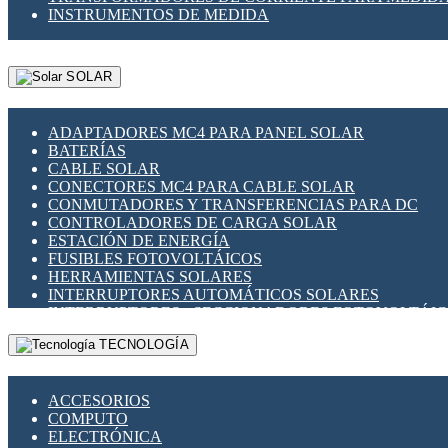
INSTRUMENTOS DE MEDIDA
SOLAR
ADAPTADORES MC4 PARA PANEL SOLAR
BATERÍAS
CABLE SOLAR
CONECTORES MC4 PARA CABLE SOLAR
CONMUTADORES Y TRANSFERENCIAS PARA DC
CONTROLADORES DE CARGA SOLAR
ESTACIÓN DE ENERGÍA
FUSIBLES FOTOVOLTÁICOS
HERRAMIENTAS SOLARES
INTERRUPTORES AUTOMÁTICOS SOLARES
INTERRUPTORES - SECCIONADORES FOTOVOLTÁI
MONTAJE PANEL SOLAR
TECNOLOGÍA
PORTA FUSIBLES Y SECCIONADORES FOTOVOLTAI
SUPRESOR DE TRANSIENTES SPDS PARA APLICACI
ACCESORIOS
COMPUTO
ELECTRÓNICA