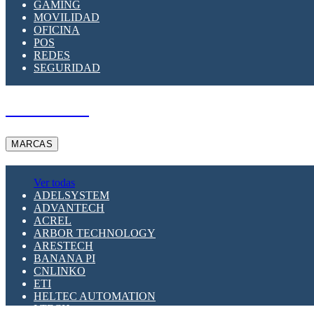
GAMING
MOVILIDAD
OFICINA
POS
REDES
SEGURIDAD
A PEDIDO
MARCAS
Ver todas
ADELSYSTEM
ADVANTECH
ACREL
ARBOR TECHNOLOGY
ARESTECH
BANANA PI
CNLINKO
ETI
HELTEC AUTOMATION
LTECH