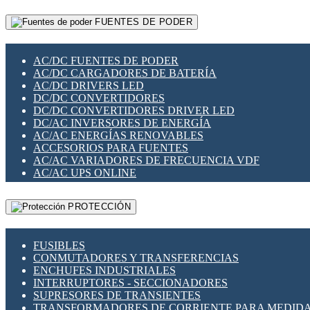
RELÉS INTELIGENTES WIFI
GATEWAY LORAWAN
RELÉS MINIATURA DE POTENCIA
FUENTES DE PODER
GESTIÓN DE REDES
SENSORES MAGNÉTICOS
INFRAESTRUCTURA ETHERCAT
SOPORTE PARA CIRCUITO IMPRESO
PERIFÉRICOS DE RED
SOQUETES PARA RELÉ
AC/DC FUENTES DE PODER
PLACAS MODULARES IOT
SWITCH Y MICROSWITCH
AC/DC CARGADORES DE BATERÍA
SWITCHES Y REDES WIFI
TARJETAS PI
AC/DC DRIVERS LED
SOLUCIONES IOT
UNIÓN Y DERIVACIÓN DE CABLE
DC/DC CONVERTIDORES
SOLUCIONES LORAWAN
DC/DC CONVERTIDORES DRIVER LED
SOLUCIONES RED CELULAR
DC/AC INVERSORES DE ENERGÍA
SEGURIDAD PARA REDES
AC/AC ENERGÍAS RENOVABLES
SWITCHES LAN
ACCESORIOS PARA FUENTES
TELEFONÍA IP (VOIP)
AC/AC VARIADORES DE FRECUENCIA VDF
VIGILANCIA IP (CCTV)
AC/AC UPS ONLINE
MESHTASTIC
PROTECCIÓN
FUSIBLES
CONMUTADORES Y TRANSFERENCIAS
ENCHUFES INDUSTRIALES
INTERRUPTORES - SECCIONADORES
SUPRESORES DE TRANSIENTES
TRANSFORMADORES DE CORRIENTE PARA MEDID