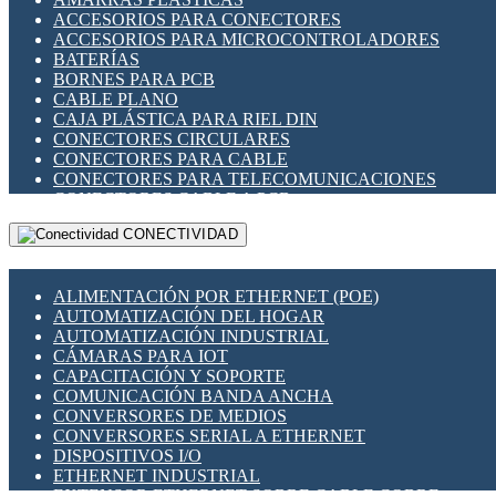
ENCHUFES INDUSTRIALES
ACCESORIOS PARA CONECTORES
INDICADORES PARA PANEL
ACCESORIOS PARA MICROCONTROLADORES
INTERFACES DE RELÉ
BATERÍAS
INTERRUPTORES FIN DE CARRERA
BORNES PARA PCB
LLAVES CONMUTADORAS
CABLE PLANO
MEDIDORES DE ENERGÍA Y TC'S DE CORRIENTE
CAJA PLÁSTICA PARA RIEL DIN
MOTORES PASO A PASO
CONECTORES CIRCULARES
PANTALLAS HMI
CONECTORES PARA CABLE
PLC -CONTROLADORES LÓGICO PROGRAMABLES
CONECTORES PARA TELECOMUNICACIONES
PROGRAMADORES DE HORARIO
CONECTORES CABLE A PCB
PROTECCIÓN ELÉCTRICA
CONECTORES PCB A CABLE
RELÉS DE PROTECCIÓN
CONECTIVIDAD
DIP SWITCHES
SENSORES CAPACITIVOS
DISPLAYS 7 SEGMENTOS
SENSORES DE POSICIÓN LINEAL
FUSIBLES Y PORTAFUSIBLES
SENSORES FOTOELÉCTRICOS
ALIMENTACIÓN POR ETHERNET (POE)
HERRAMIENTAS VARIAS
SENSORES INDUCTIVOS
AUTOMATIZACIÓN DEL HOGAR
ILUMINACIÓN LED
TEMPORIZADORES
AUTOMATIZACIÓN INDUSTRIAL
INTERRUPTORES REED
VARIACS
CÁMARAS PARA IOT
INTERFACES DE RELÉ
VARIADORES DE FRECUENCIA [VDF]
CAPACITACIÓN Y SOPORTE
OTROS RELÉS
SECCIONADORES - INTERRUPTORES
COMUNICACIÓN BANDA ANCHA
PROTECCIÓN TÉRMICA
MAQUINARIA
CONVERSORES DE MEDIOS
RELÉS AUTOMOTRICES
CONVERSORES SERIAL A ETHERNET
RELÉS DE SEÑAL
DISPOSITIVOS I/O
RELÉS DE ESTADO SÓLIDO SSR
ETHERNET INDUSTRIAL
RELÉS INDUSTRIALES
EXTENSOR ETHERNET SOBRE CABLE COBRE