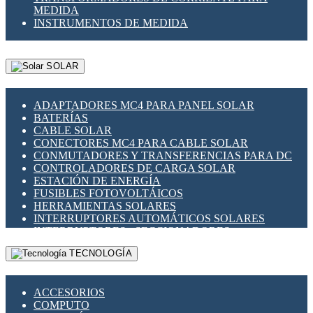
MEDIDA
INSTRUMENTOS DE MEDIDA
SOLAR
ADAPTADORES MC4 PARA PANEL SOLAR
BATERÍAS
CABLE SOLAR
CONECTORES MC4 PARA CABLE SOLAR
CONMUTADORES Y TRANSFERENCIAS PARA DC
CONTROLADORES DE CARGA SOLAR
ESTACIÓN DE ENERGÍA
FUSIBLES FOTOVOLTÁICOS
HERRAMIENTAS SOLARES
INTERRUPTORES AUTOMÁTICOS SOLARES
INTERRUPTORES - SECCIONADORES
FOTOVOLTÁICOS
TECNOLOGÍA
MONTAJE PANEL SOLAR
PORTA FUSIBLES Y SECCIONADORES
FOTOVOLTAICOS
ACCESORIOS
SUPRESOR DE TRANSIENTES SPDS PARA
COMPUTO
APLICACIONES FOTOVOLTAICAS