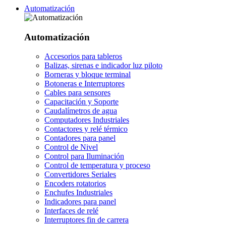
Automatización
Automatización
Accesorios para tableros
Balizas, sirenas e indicador luz piloto
Borneras y bloque terminal
Botoneras e Interruptores
Cables para sensores
Capacitación y Soporte
Caudalímetros de agua
Computadores Industriales
Contactores y relé térmico
Contadores para panel
Control de Nivel
Control para Iluminación
Control de temperatura y proceso
Convertidores Seriales
Encoders rotatorios
Enchufes Industriales
Indicadores para panel
Interfaces de relé
Interruptores fin de carrera