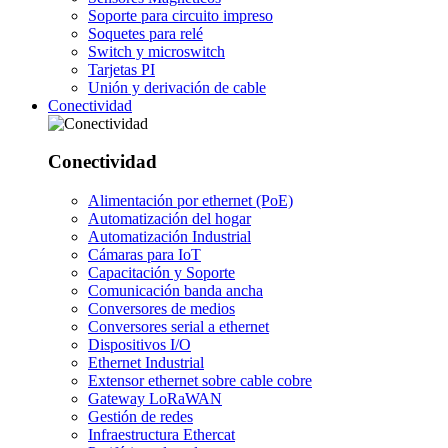
Soporte para circuito impreso
Soquetes para relé
Switch y microswitch
Tarjetas PI
Unión y derivación de cable
Conectividad
Conectividad
Alimentación por ethernet (PoE)
Automatización del hogar
Automatización Industrial
Cámaras para IoT
Capacitación y Soporte
Comunicación banda ancha
Conversores de medios
Conversores serial a ethernet
Dispositivos I/O
Ethernet Industrial
Extensor ethernet sobre cable cobre
Gateway LoRaWAN
Gestión de redes
Infraestructura Ethercat