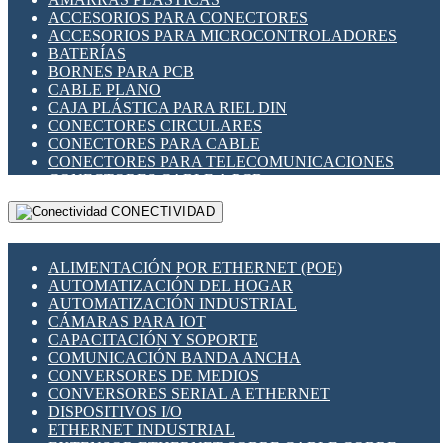
ENCHUFES INDUSTRIALES
ACCESORIOS PARA CONECTORES
INDICADORES PARA PANEL
ACCESORIOS PARA MICROCONTROLADORES
INTERFACES DE RELÉ
BATERÍAS
INTERRUPTORES FIN DE CARRERA
BORNES PARA PCB
LLAVES CONMUTADORAS
CABLE PLANO
MEDIDORES DE ENERGÍA Y TC'S DE CORRIENTE
CAJA PLÁSTICA PARA RIEL DIN
MOTORES PASO A PASO
CONECTORES CIRCULARES
PANTALLAS HMI
CONECTORES PARA CABLE
PLC -CONTROLADORES LÓGICO PROGRAMABLES
CONECTORES PARA TELECOMUNICACIONES
PROGRAMADORES DE HORARIO
CONECTORES CABLE A PCB
PROTECCIÓN ELÉCTRICA
CONECTORES PCB A CABLE
RELÉS DE PROTECCIÓN
CONECTIVIDAD
DIP SWITCHES
SENSORES CAPACITIVOS
DISPLAYS 7 SEGMENTOS
SENSORES DE POSICIÓN LINEAL
FUSIBLES Y PORTAFUSIBLES
SENSORES FOTOELÉCTRICOS
ALIMENTACIÓN POR ETHERNET (POE)
HERRAMIENTAS VARIAS
SENSORES INDUCTIVOS
AUTOMATIZACIÓN DEL HOGAR
ILUMINACIÓN LED
TEMPORIZADORES
AUTOMATIZACIÓN INDUSTRIAL
INTERRUPTORES REED
VARIACS
CÁMARAS PARA IOT
INTERFACES DE RELÉ
VARIADORES DE FRECUENCIA [VDF]
CAPACITACIÓN Y SOPORTE
OTROS RELÉS
SECCIONADORES - INTERRUPTORES
COMUNICACIÓN BANDA ANCHA
PROTECCIÓN TÉRMICA
MAQUINARIA
CONVERSORES DE MEDIOS
RELÉS AUTOMOTRICES
CONVERSORES SERIAL A ETHERNET
RELÉS DE SEÑAL
DISPOSITIVOS I/O
RELÉS DE ESTADO SÓLIDO SSR
ETHERNET INDUSTRIAL
RELÉS INDUSTRIALES
EXTENSOR ETHERNET SOBRE CABLE COBRE