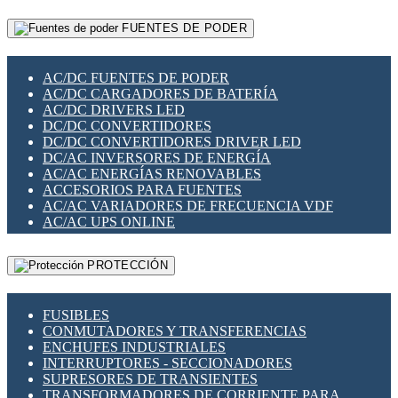
RELÉS INTELIGENTES WIFI
GATEWAY LORAWAN
RELÉS MINIATURA DE POTENCIA
FUENTES DE PODER
GESTIÓN DE REDES
SENSORES MAGNÉTICOS
INFRAESTRUCTURA ETHERCAT
SOPORTE PARA CIRCUITO IMPRESO
PERIFÉRICOS DE RED
SOQUETES PARA RELÉ
AC/DC FUENTES DE PODER
PLACAS MODULARES IOT
SWITCH Y MICROSWITCH
AC/DC CARGADORES DE BATERÍA
SWITCHES Y REDES WIFI
TARJETAS PI
AC/DC DRIVERS LED
SOLUCIONES IOT
UNIÓN Y DERIVACIÓN DE CABLE
DC/DC CONVERTIDORES
SOLUCIONES LORAWAN
DC/DC CONVERTIDORES DRIVER LED
SOLUCIONES RED CELULAR
DC/AC INVERSORES DE ENERGÍA
SEGURIDAD PARA REDES
AC/AC ENERGÍAS RENOVABLES
SWITCHES LAN
ACCESORIOS PARA FUENTES
TELEFONÍA IP (VOIP)
AC/AC VARIADORES DE FRECUENCIA VDF
VIGILANCIA IP (CCTV)
AC/AC UPS ONLINE
MESHTASTIC
PROTECCIÓN
FUSIBLES
CONMUTADORES Y TRANSFERENCIAS
ENCHUFES INDUSTRIALES
INTERRUPTORES - SECCIONADORES
SUPRESORES DE TRANSIENTES
TRANSFORMADORES DE CORRIENTE PARA