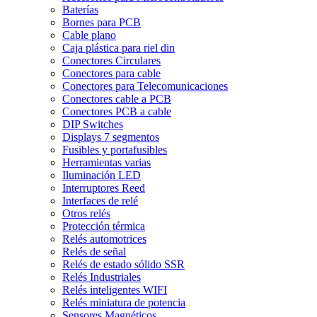
Baterías
Bornes para PCB
Cable plano
Caja plástica para riel din
Conectores Circulares
Conectores para cable
Conectores para Telecomunicaciones
Conectores cable a PCB
Conectores PCB a cable
DIP Switches
Displays 7 segmentos
Fusibles y portafusibles
Herramientas varias
Iluminación LED
Interruptores Reed
Interfaces de relé
Otros relés
Protección térmica
Relés automotrices
Relés de señal
Relés de estado sólido SSR
Relés Industriales
Relés inteligentes WIFI
Relés miniatura de potencia
Sensores Magnéticos