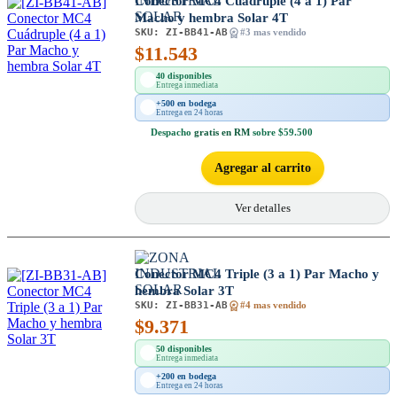
Conector MC4 Cuádruple (4 a 1) Par
Macho y hembra Solar 4T
SKU:
ZI-BB41-AB
#3 mas vendido
$
11.543
40 disponibles
Entrega inmediata
+500 en bodega
Entrega en 24 horas
Despacho
gratis en RM
sobre $59.500
Agregar al carrito
Ver detalles
Conector MC4 Triple (3 a 1) Par Macho y
hembra Solar 3T
SKU:
ZI-BB31-AB
#4 mas vendido
$
9.371
50 disponibles
Entrega inmediata
+200 en bodega
Entrega en 24 horas