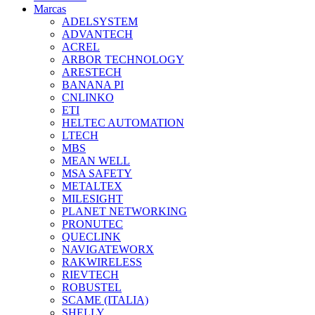
Marcas
ADELSYSTEM
ADVANTECH
ACREL
ARBOR TECHNOLOGY
ARESTECH
BANANA PI
CNLINKO
ETI
HELTEC AUTOMATION
LTECH
MBS
MEAN WELL
MSA SAFETY
METALTEX
MILESIGHT
PLANET NETWORKING
PRONUTEC
QUECLINK
NAVIGATEWORX
RAKWIRELESS
RIEVTECH
ROBUSTEL
SCAME (ITALIA)
SHELLY