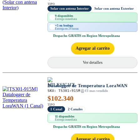
TIPO
Solar con antena Interior
Solar con antena Exterior
9 disponibles
Entrega inmediata
+5 en bodega
Entrega en 24 horas
Despacho
GRATIS
en Region Metropolitana
Agregar al carrito
Ver detalles
Datalogger de Temperatura LoraWAN
SKU:
TS301-915M
#3 mas vendido
$
102.340
TIPO
1 Canal
2 Canales
11 disponibles
Entrega inmediata
Despacho
GRATIS
en Region Metropolitana
Agregar al carrito