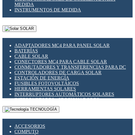
MEDIDA
INSTRUMENTOS DE MEDIDA
SOLAR
ADAPTADORES MC4 PARA PANEL SOLAR
BATERÍAS
CABLE SOLAR
CONECTORES MC4 PARA CABLE SOLAR
CONMUTADORES Y TRANSFERENCIAS PARA DC
CONTROLADORES DE CARGA SOLAR
ESTACIÓN DE ENERGÍA
FUSIBLES FOTOVOLTÁICOS
HERRAMIENTAS SOLARES
INTERRUPTORES AUTOMÁTICOS SOLARES
INTERRUPTORES - SECCIONADORES
FOTOVOLTÁICOS
TECNOLOGÍA
MONTAJE PANEL SOLAR
PORTA FUSIBLES Y SECCIONADORES
FOTOVOLTAICOS
ACCESORIOS
SUPRESOR DE TRANSIENTES SPDS PARA
COMPUTO
APLICACIONES FOTOVOLTAICAS