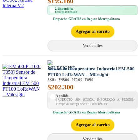
$
195.160
2 disponibles
Entrega inmediata
Despacho
GRATIS
en Region Metropolitana
Agregar al carrito
Ver detalles
Sensor de Temperatura Industrial EM-500
PT100 LoRaWAN – Milesight
SKU:
EM500-PT100-T050
$
202.300
A pedido
PRODUCTO SIN STOCK, IMPORTADO A PEDIDO.
Tiempo de entrega de 8 a 12 días hábiles
Despacho
GRATIS
en Region Metropolitana
Agregar al carrito
Ver detalles