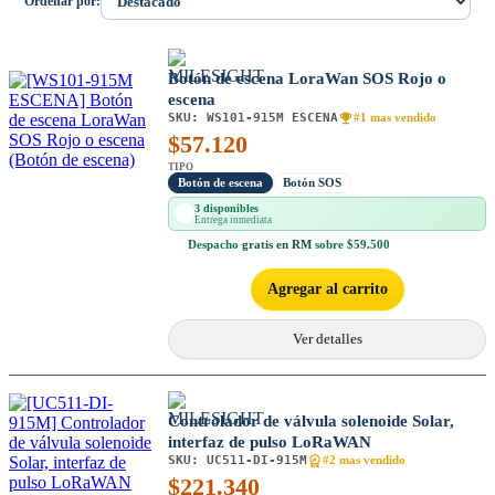
Ordenar por:
Botón de escena LoraWan SOS Rojo o
escena
SKU:
WS101-915M ESCENA
#1 mas vendido
$
57.120
TIPO
Botón de escena
Botón SOS
3 disponibles
Entrega inmediata
Despacho
gratis en RM
sobre $59.500
Agregar al carrito
Ver detalles
Controlador de válvula solenoide Solar,
interfaz de pulso LoRaWAN
SKU:
UC511-DI-915M
#2 mas vendido
$
221.340