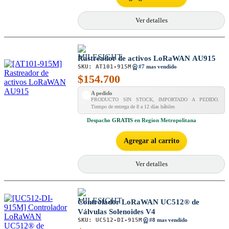
Ver detalles
Rastreador de activos LoRaWAN AU915
SKU:
AT101-915M
#7 mas vendido
$
154.700
A pedido
PRODUCTO SIN STOCK, IMPORTADO A PEDIDO.
Tiempo de entrega de 8 a 12 días hábiles
Despacho
GRATIS
en Region Metropolitana
Agregar al carrito
Ver detalles
Controlador LoRaWAN UC512® de
Válvulas Solenoides V4
SKU:
UC512-DI-915M
#8 mas vendido