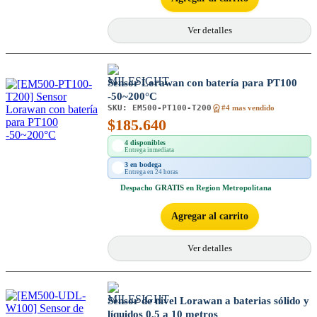
Ver detalles
Sensor Lorawan con batería para PT100
-50~200°C
SKU:
EM500-PT100-T200
#4 mas vendido
$
185.640
4 disponibles
Entrega inmediata
3 en bodega
Entrega en 24 horas
Despacho
GRATIS
en Region Metropolitana
Agregar al carrito
Ver detalles
Sensor de nivel Lorawan a baterias sólido y
líquidos 0,5 a 10 metros