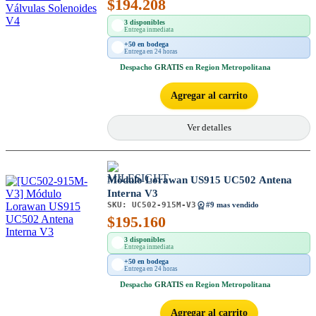
$
194.208
3 disponibles
Entrega inmediata
+50 en bodega
Entrega en 24 horas
Despacho
GRATIS
en Region Metropolitana
Agregar al carrito
Ver detalles
Módulo Lorawan US915 UC502 Antena
Interna V3
SKU:
UC502-915M-V3
#9 mas vendido
$
195.160
3 disponibles
Entrega inmediata
+50 en bodega
Entrega en 24 horas
Despacho
GRATIS
en Region Metropolitana
Agregar al carrito