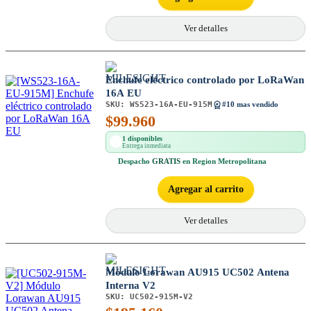
Ver detalles
Enchufe eléctrico controlado por LoRaWan
16A EU
SKU:
WS523-16A-EU-915M
#10 mas vendido
$
99.960
1 disponibles
Entrega inmediata
Despacho
GRATIS
en Region Metropolitana
Agregar al carrito
Ver detalles
Módulo Lorawan AU915 UC502 Antena
Interna V2
SKU:
UC502-915M-V2