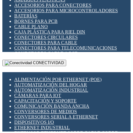
ENCHUFES INDUSTRIALES
ACCESORIOS PARA CONECTORES
INDICADORES PARA PANEL
ACCESORIOS PARA MICROCONTROLADORES
INTERFACES DE RELÉ
BATERÍAS
INTERRUPTORES FIN DE CARRERA
BORNES PARA PCB
LLAVES CONMUTADORAS
CABLE PLANO
MEDIDORES DE ENERGÍA Y TC'S DE CORRIENTE
CAJA PLÁSTICA PARA RIEL DIN
MOTORES PASO A PASO
CONECTORES CIRCULARES
PANTALLAS HMI
CONECTORES PARA CABLE
PLC -CONTROLADORES LÓGICO PROGRAMABLES
CONECTORES PARA TELECOMUNICACIONES
PROGRAMADORES DE HORARIO
CONECTORES CABLE A PCB
PROTECCIÓN ELÉCTRICA
CONECTORES PCB A CABLE
RELÉS DE PROTECCIÓN
CONECTIVIDAD
DIP SWITCHES
SENSORES CAPACITIVOS
DISPLAYS 7 SEGMENTOS
SENSORES DE POSICIÓN LINEAL
FUSIBLES Y PORTAFUSIBLES
SENSORES FOTOELÉCTRICOS
ALIMENTACIÓN POR ETHERNET (POE)
HERRAMIENTAS VARIAS
SENSORES INDUCTIVOS
AUTOMATIZACIÓN DEL HOGAR
ILUMINACIÓN LED
TEMPORIZADORES
AUTOMATIZACIÓN INDUSTRIAL
INTERRUPTORES REED
VARIACS
CÁMARAS PARA IOT
INTERFACES DE RELÉ
VARIADORES DE FRECUENCIA [VDF]
CAPACITACIÓN Y SOPORTE
OTROS RELÉS
SECCIONADORES - INTERRUPTORES
COMUNICACIÓN BANDA ANCHA
PROTECCIÓN TÉRMICA
MAQUINARIA
CONVERSORES DE MEDIOS
RELÉS AUTOMOTRICES
CONVERSORES SERIAL A ETHERNET
RELÉS DE SEÑAL
DISPOSITIVOS I/O
RELÉS DE ESTADO SÓLIDO SSR
ETHERNET INDUSTRIAL
RELÉS INDUSTRIALES
EXTENSOR ETHERNET SOBRE CABLE COBRE