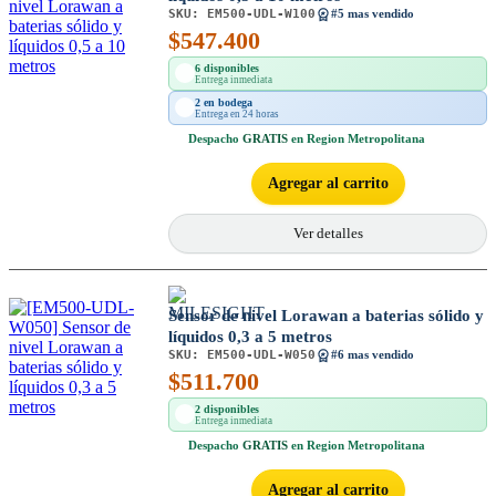
SKU:
EM500-UDL-W100
#5 mas vendido
$
547.400
6 disponibles
Entrega inmediata
2 en bodega
Entrega en 24 horas
Despacho
GRATIS
en Region Metropolitana
Agregar al carrito
Ver detalles
Sensor de nivel Lorawan a baterias sólido y
líquidos 0,3 a 5 metros
SKU:
EM500-UDL-W050
#6 mas vendido
$
511.700
2 disponibles
Entrega inmediata
Despacho
GRATIS
en Region Metropolitana
Agregar al carrito