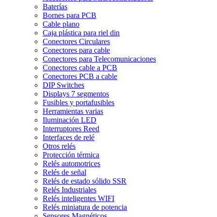
Baterías
Bornes para PCB
Cable plano
Caja plástica para riel din
Conectores Circulares
Conectores para cable
Conectores para Telecomunicaciones
Conectores cable a PCB
Conectores PCB a cable
DIP Switches
Displays 7 segmentos
Fusibles y portafusibles
Herramientas varias
Iluminación LED
Interruptores Reed
Interfaces de relé
Otros relés
Protección térmica
Relés automotrices
Relés de señal
Relés de estado sólido SSR
Relés Industriales
Relés inteligentes WIFI
Relés miniatura de potencia
Sensores Magnéticos