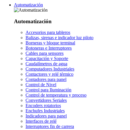
Automatización
Automatización
Accesorios para tableros
Balizas, sirenas e indicador luz piloto
Borneras y bloque terminal
Botoneras e Interruptores
Cables para sensores
Capacitación y Soporte
Caudalímetros de agua
Computadores Industriales
Contactores y relé térmico
Contadores para panel
Control de Nivel
Control para Iluminación
Control de temperatura y proceso
Convertidores Seriales
Encoders rotatorios
Enchufes Industriales
Indicadores para panel
Interfaces de relé
Interruptores fin de carrera