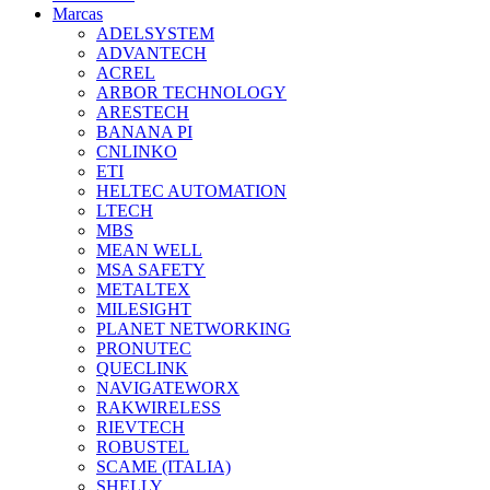
Marcas
ADELSYSTEM
ADVANTECH
ACREL
ARBOR TECHNOLOGY
ARESTECH
BANANA PI
CNLINKO
ETI
HELTEC AUTOMATION
LTECH
MBS
MEAN WELL
MSA SAFETY
METALTEX
MILESIGHT
PLANET NETWORKING
PRONUTEC
QUECLINK
NAVIGATEWORX
RAKWIRELESS
RIEVTECH
ROBUSTEL
SCAME (ITALIA)
SHELLY