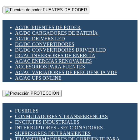
RELÉS INTELIGENTES WIFI
GATEWAY LORAWAN
RELÉS MINIATURA DE POTENCIA
FUENTES DE PODER
GESTIÓN DE REDES
SENSORES MAGNÉTICOS
INFRAESTRUCTURA ETHERCAT
SOPORTE PARA CIRCUITO IMPRESO
PERIFÉRICOS DE RED
SOQUETES PARA RELÉ
AC/DC FUENTES DE PODER
PLACAS MODULARES IOT
SWITCH Y MICROSWITCH
AC/DC CARGADORES DE BATERÍA
SWITCHES Y REDES WIFI
TARJETAS PI
AC/DC DRIVERS LED
SOLUCIONES IOT
UNIÓN Y DERIVACIÓN DE CABLE
DC/DC CONVERTIDORES
SOLUCIONES LORAWAN
DC/DC CONVERTIDORES DRIVER LED
SOLUCIONES RED CELULAR
DC/AC INVERSORES DE ENERGÍA
SEGURIDAD PARA REDES
AC/AC ENERGÍAS RENOVABLES
SWITCHES LAN
ACCESORIOS PARA FUENTES
TELEFONÍA IP (VOIP)
AC/AC VARIADORES DE FRECUENCIA VDF
VIGILANCIA IP (CCTV)
AC/AC UPS ONLINE
MESHTASTIC
PROTECCIÓN
FUSIBLES
CONMUTADORES Y TRANSFERENCIAS
ENCHUFES INDUSTRIALES
INTERRUPTORES - SECCIONADORES
SUPRESORES DE TRANSIENTES
TRANSFORMADORES DE CORRIENTE PARA