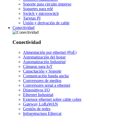
Soporte para circuito impreso
Soquetes para relé
Switch y microswitch
Tarjetas PI
Unión y derivación de cable
Conectividad
Conectividad
Alimentación por ethernet (PoE)
Automatización del hogar
Automatización Industrial
Cámaras para IoT
Capacitación y Soporte
Comunicación banda ancha
Conversores de medios
Conversores serial a ethernet
Dispositivos I/O
Ethernet Industrial
Extensor ethernet sobre cable cobre
Gateway LoRaWAN
Gestión de redes
Infraestructura Ethercat