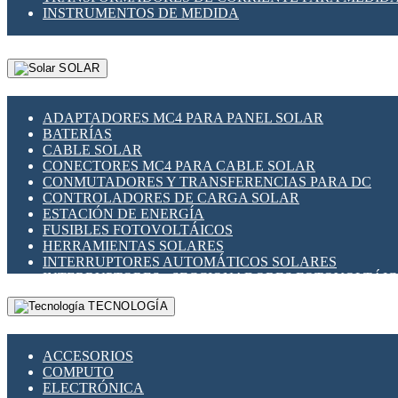
INSTRUMENTOS DE MEDIDA
SOLAR
ADAPTADORES MC4 PARA PANEL SOLAR
BATERÍAS
CABLE SOLAR
CONECTORES MC4 PARA CABLE SOLAR
CONMUTADORES Y TRANSFERENCIAS PARA DC
CONTROLADORES DE CARGA SOLAR
ESTACIÓN DE ENERGÍA
FUSIBLES FOTOVOLTÁICOS
HERRAMIENTAS SOLARES
INTERRUPTORES AUTOMÁTICOS SOLARES
INTERRUPTORES - SECCIONADORES FOTOVOLTÁI
MONTAJE PANEL SOLAR
TECNOLOGÍA
PORTA FUSIBLES Y SECCIONADORES FOTOVOLTAI
SUPRESOR DE TRANSIENTES SPDS PARA APLICACI
ACCESORIOS
COMPUTO
ELECTRÓNICA