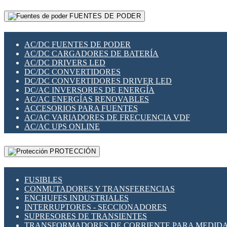
RELÉS INTELIGENTES WIFI
GATEWAY LORAWAN
RELÉS MINIATURA DE POTENCIA
FUENTES DE PODER
GESTIÓN DE REDES
SENSORES MAGNÉTICOS
INFRAESTRUCTURA ETHERCAT
SOPORTE PARA CIRCUITO IMPRESO
PERIFÉRICOS DE RED
SOQUETES PARA RELÉ
AC/DC FUENTES DE PODER
PLACAS MODULARES IOT
SWITCH Y MICROSWITCH
AC/DC CARGADORES DE BATERÍA
SWITCHES Y REDES WIFI
TARJETAS PI
AC/DC DRIVERS LED
SOLUCIONES IOT
UNIÓN Y DERIVACIÓN DE CABLE
DC/DC CONVERTIDORES
SOLUCIONES LORAWAN
DC/DC CONVERTIDORES DRIVER LED
SOLUCIONES RED CELULAR
DC/AC INVERSORES DE ENERGÍA
SEGURIDAD PARA REDES
AC/AC ENERGÍAS RENOVABLES
SWITCHES LAN
ACCESORIOS PARA FUENTES
TELEFONÍA IP (VOIP)
AC/AC VARIADORES DE FRECUENCIA VDF
VIGILANCIA IP (CCTV)
AC/AC UPS ONLINE
MESHTASTIC
PROTECCIÓN
FUSIBLES
CONMUTADORES Y TRANSFERENCIAS
ENCHUFES INDUSTRIALES
INTERRUPTORES - SECCIONADORES
SUPRESORES DE TRANSIENTES
TRANSFORMADORES DE CORRIENTE PARA MEDID