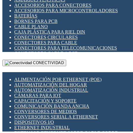
ENCHUFES INDUSTRIALES
ACCESORIOS PARA CONECTORES
INDICADORES PARA PANEL
ACCESORIOS PARA MICROCONTROLADORES
INTERFACES DE RELÉ
BATERÍAS
INTERRUPTORES FIN DE CARRERA
BORNES PARA PCB
LLAVES CONMUTADORAS
CABLE PLANO
MEDIDORES DE ENERGÍA Y TC'S DE CORRIENTE
CAJA PLÁSTICA PARA RIEL DIN
MOTORES PASO A PASO
CONECTORES CIRCULARES
PANTALLAS HMI
CONECTORES PARA CABLE
PLC -CONTROLADORES LÓGICO PROGRAMABLES
CONECTORES PARA TELECOMUNICACIONES
PROGRAMADORES DE HORARIO
CONECTORES CABLE A PCB
PROTECCIÓN ELÉCTRICA
CONECTORES PCB A CABLE
RELÉS DE PROTECCIÓN
CONECTIVIDAD
DIP SWITCHES
SENSORES CAPACITIVOS
DISPLAYS 7 SEGMENTOS
SENSORES DE POSICIÓN LINEAL
FUSIBLES Y PORTAFUSIBLES
SENSORES FOTOELÉCTRICOS
ALIMENTACIÓN POR ETHERNET (POE)
HERRAMIENTAS VARIAS
SENSORES INDUCTIVOS
AUTOMATIZACIÓN DEL HOGAR
ILUMINACIÓN LED
TEMPORIZADORES
AUTOMATIZACIÓN INDUSTRIAL
INTERRUPTORES REED
VARIACS
CÁMARAS PARA IOT
INTERFACES DE RELÉ
VARIADORES DE FRECUENCIA [VDF]
CAPACITACIÓN Y SOPORTE
OTROS RELÉS
SECCIONADORES - INTERRUPTORES
COMUNICACIÓN BANDA ANCHA
PROTECCIÓN TÉRMICA
MAQUINARIA
CONVERSORES DE MEDIOS
RELÉS AUTOMOTRICES
CONVERSORES SERIAL A ETHERNET
RELÉS DE SEÑAL
DISPOSITIVOS I/O
RELÉS DE ESTADO SÓLIDO SSR
ETHERNET INDUSTRIAL
RELÉS INDUSTRIALES
EXTENSOR ETHERNET SOBRE CABLE COBRE