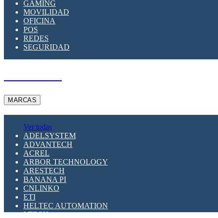
GAMING
MOVILIDAD
OFICINA
POS
REDES
SEGURIDAD
A PEDIDO
MARCAS
Ver todas
ADELSYSTEM
ADVANTECH
ACREL
ARBOR TECHNOLOGY
ARESTECH
BANANA PI
CNLINKO
ETI
HELTEC AUTOMATION
LTECH