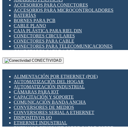
ENCHUFES INDUSTRIALES
ACCESORIOS PARA CONECTORES
INDICADORES PARA PANEL
ACCESORIOS PARA MICROCONTROLADORES
INTERFACES DE RELÉ
BATERÍAS
INTERRUPTORES FIN DE CARRERA
BORNES PARA PCB
LLAVES CONMUTADORAS
CABLE PLANO
MEDIDORES DE ENERGÍA Y TC'S DE CORRIENTE
CAJA PLÁSTICA PARA RIEL DIN
MOTORES PASO A PASO
CONECTORES CIRCULARES
PANTALLAS HMI
CONECTORES PARA CABLE
PLC -CONTROLADORES LÓGICO PROGRAMABLES
CONECTORES PARA TELECOMUNICACIONES
PROGRAMADORES DE HORARIO
CONECTORES CABLE A PCB
PROTECCIÓN ELÉCTRICA
CONECTORES PCB A CABLE
RELÉS DE PROTECCIÓN
CONECTIVIDAD
DIP SWITCHES
SENSORES CAPACITIVOS
DISPLAYS 7 SEGMENTOS
SENSORES DE POSICIÓN LINEAL
FUSIBLES Y PORTAFUSIBLES
SENSORES FOTOELÉCTRICOS
ALIMENTACIÓN POR ETHERNET (POE)
HERRAMIENTAS VARIAS
SENSORES INDUCTIVOS
AUTOMATIZACIÓN DEL HOGAR
ILUMINACIÓN LED
TEMPORIZADORES
AUTOMATIZACIÓN INDUSTRIAL
INTERRUPTORES REED
VARIACS
CÁMARAS PARA IOT
INTERFACES DE RELÉ
VARIADORES DE FRECUENCIA [VDF]
CAPACITACIÓN Y SOPORTE
OTROS RELÉS
SECCIONADORES - INTERRUPTORES
COMUNICACIÓN BANDA ANCHA
PROTECCIÓN TÉRMICA
MAQUINARIA
CONVERSORES DE MEDIOS
RELÉS AUTOMOTRICES
CONVERSORES SERIAL A ETHERNET
RELÉS DE SEÑAL
DISPOSITIVOS I/O
RELÉS DE ESTADO SÓLIDO SSR
ETHERNET INDUSTRIAL
RELÉS INDUSTRIALES
EXTENSOR ETHERNET SOBRE CABLE COBRE