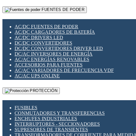
RELÉS INTELIGENTES WIFI
GATEWAY LORAWAN
RELÉS MINIATURA DE POTENCIA
FUENTES DE PODER
GESTIÓN DE REDES
SENSORES MAGNÉTICOS
INFRAESTRUCTURA ETHERCAT
SOPORTE PARA CIRCUITO IMPRESO
PERIFÉRICOS DE RED
SOQUETES PARA RELÉ
AC/DC FUENTES DE PODER
PLACAS MODULARES IOT
SWITCH Y MICROSWITCH
AC/DC CARGADORES DE BATERÍA
SWITCHES Y REDES WIFI
TARJETAS PI
AC/DC DRIVERS LED
SOLUCIONES IOT
UNIÓN Y DERIVACIÓN DE CABLE
DC/DC CONVERTIDORES
SOLUCIONES LORAWAN
DC/DC CONVERTIDORES DRIVER LED
SOLUCIONES RED CELULAR
DC/AC INVERSORES DE ENERGÍA
SEGURIDAD PARA REDES
AC/AC ENERGÍAS RENOVABLES
SWITCHES LAN
ACCESORIOS PARA FUENTES
TELEFONÍA IP (VOIP)
AC/AC VARIADORES DE FRECUENCIA VDF
VIGILANCIA IP (CCTV)
AC/AC UPS ONLINE
MESHTASTIC
PROTECCIÓN
FUSIBLES
CONMUTADORES Y TRANSFERENCIAS
ENCHUFES INDUSTRIALES
INTERRUPTORES - SECCIONADORES
SUPRESORES DE TRANSIENTES
TRANSFORMADORES DE CORRIENTE PARA MEDID