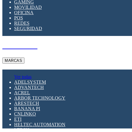
GAMING
MOVILIDAD
OFICINA
POS
REDES
SEGURIDAD
A PEDIDO
MARCAS
Ver todas
ADELSYSTEM
ADVANTECH
ACREL
ARBOR TECHNOLOGY
ARESTECH
BANANA PI
CNLINKO
ETI
HELTEC AUTOMATION
LTECH