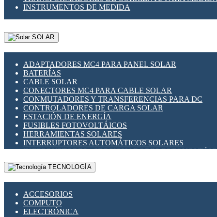
INSTRUMENTOS DE MEDIDA
SOLAR
ADAPTADORES MC4 PARA PANEL SOLAR
BATERÍAS
CABLE SOLAR
CONECTORES MC4 PARA CABLE SOLAR
CONMUTADORES Y TRANSFERENCIAS PARA DC
CONTROLADORES DE CARGA SOLAR
ESTACIÓN DE ENERGÍA
FUSIBLES FOTOVOLTÁICOS
HERRAMIENTAS SOLARES
INTERRUPTORES AUTOMÁTICOS SOLARES
INTERRUPTORES - SECCIONADORES FOTOVOLTÁI
MONTAJE PANEL SOLAR
TECNOLOGÍA
PORTA FUSIBLES Y SECCIONADORES FOTOVOLTAI
SUPRESOR DE TRANSIENTES SPDS PARA APLICACI
ACCESORIOS
COMPUTO
ELECTRÓNICA