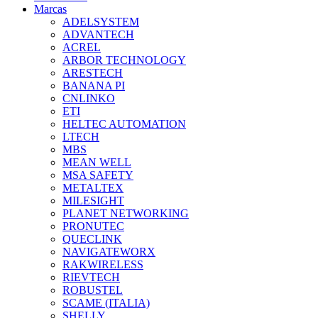
Marcas
ADELSYSTEM
ADVANTECH
ACREL
ARBOR TECHNOLOGY
ARESTECH
BANANA PI
CNLINKO
ETI
HELTEC AUTOMATION
LTECH
MBS
MEAN WELL
MSA SAFETY
METALTEX
MILESIGHT
PLANET NETWORKING
PRONUTEC
QUECLINK
NAVIGATEWORX
RAKWIRELESS
RIEVTECH
ROBUSTEL
SCAME (ITALIA)
SHELLY