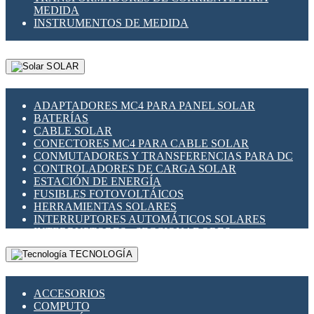
MEDIDA
INSTRUMENTOS DE MEDIDA
SOLAR
ADAPTADORES MC4 PARA PANEL SOLAR
BATERÍAS
CABLE SOLAR
CONECTORES MC4 PARA CABLE SOLAR
CONMUTADORES Y TRANSFERENCIAS PARA DC
CONTROLADORES DE CARGA SOLAR
ESTACIÓN DE ENERGÍA
FUSIBLES FOTOVOLTÁICOS
HERRAMIENTAS SOLARES
INTERRUPTORES AUTOMÁTICOS SOLARES
INTERRUPTORES - SECCIONADORES
FOTOVOLTÁICOS
TECNOLOGÍA
MONTAJE PANEL SOLAR
PORTA FUSIBLES Y SECCIONADORES
FOTOVOLTAICOS
ACCESORIOS
SUPRESOR DE TRANSIENTES SPDS PARA
COMPUTO
APLICACIONES FOTOVOLTAICAS