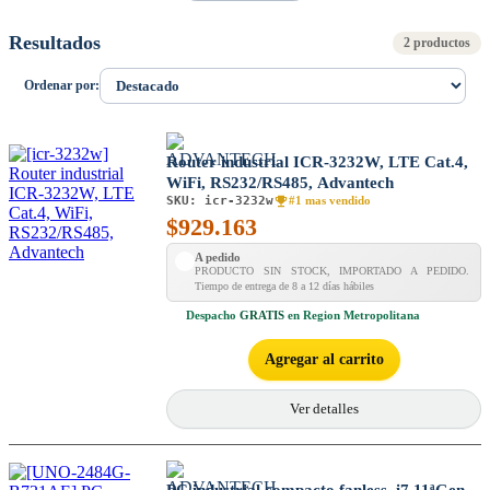
Resultados
2 productos
Ordenar por:
Router industrial ICR-3232W, LTE Cat.4,
WiFi, RS232/RS485, Advantech
SKU:
icr-3232w
#1 mas vendido
$
929.163
A pedido
PRODUCTO SIN STOCK, IMPORTADO A PEDIDO.
Tiempo de entrega de 8 a 12 días hábiles
Despacho
GRATIS
en Region Metropolitana
Agregar al carrito
Ver detalles
PC industrial compacto fanless, i7 11ªGen,