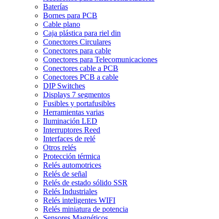
Baterías
Bornes para PCB
Cable plano
Caja plástica para riel din
Conectores Circulares
Conectores para cable
Conectores para Telecomunicaciones
Conectores cable a PCB
Conectores PCB a cable
DIP Switches
Displays 7 segmentos
Fusibles y portafusibles
Herramientas varias
Iluminación LED
Interruptores Reed
Interfaces de relé
Otros relés
Protección térmica
Relés automotrices
Relés de señal
Relés de estado sólido SSR
Relés Industriales
Relés inteligentes WIFI
Relés miniatura de potencia
Sensores Magnéticos