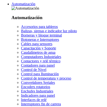
Automatización
Automatización
Accesorios para tableros
Balizas, sirenas e indicador luz piloto
Borneras y bloque terminal
Botoneras e Interruptores
Cables para sensores
Capacitación y Soporte
Caudalímetros de agua
Computadores Industriales
Contactores y relé térmico
Contadores para panel
Control de Nivel
Control para Iluminación
Control de temperatura y proceso
Convertidores Seriales
Encoders rotatorios
Enchufes Industriales
Indicadores para panel
Interfaces de relé
Interruptores fin de carrera