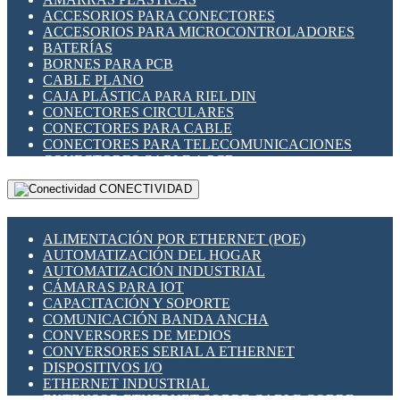
ENCHUFES INDUSTRIALES
ACCESORIOS PARA CONECTORES
INDICADORES PARA PANEL
ACCESORIOS PARA MICROCONTROLADORES
INTERFACES DE RELÉ
BATERÍAS
INTERRUPTORES FIN DE CARRERA
BORNES PARA PCB
LLAVES CONMUTADORAS
CABLE PLANO
MEDIDORES DE ENERGÍA Y TC'S DE CORRIENTE
CAJA PLÁSTICA PARA RIEL DIN
MOTORES PASO A PASO
CONECTORES CIRCULARES
PANTALLAS HMI
CONECTORES PARA CABLE
PLC -CONTROLADORES LÓGICO PROGRAMABLES
CONECTORES PARA TELECOMUNICACIONES
PROGRAMADORES DE HORARIO
CONECTORES CABLE A PCB
PROTECCIÓN ELÉCTRICA
CONECTORES PCB A CABLE
RELÉS DE PROTECCIÓN
CONECTIVIDAD
DIP SWITCHES
SENSORES CAPACITIVOS
DISPLAYS 7 SEGMENTOS
SENSORES DE POSICIÓN LINEAL
FUSIBLES Y PORTAFUSIBLES
SENSORES FOTOELÉCTRICOS
ALIMENTACIÓN POR ETHERNET (POE)
HERRAMIENTAS VARIAS
SENSORES INDUCTIVOS
AUTOMATIZACIÓN DEL HOGAR
ILUMINACIÓN LED
TEMPORIZADORES
AUTOMATIZACIÓN INDUSTRIAL
INTERRUPTORES REED
VARIACS
CÁMARAS PARA IOT
INTERFACES DE RELÉ
VARIADORES DE FRECUENCIA [VDF]
CAPACITACIÓN Y SOPORTE
OTROS RELÉS
SECCIONADORES - INTERRUPTORES
COMUNICACIÓN BANDA ANCHA
PROTECCIÓN TÉRMICA
MAQUINARIA
CONVERSORES DE MEDIOS
RELÉS AUTOMOTRICES
CONVERSORES SERIAL A ETHERNET
RELÉS DE SEÑAL
DISPOSITIVOS I/O
RELÉS DE ESTADO SÓLIDO SSR
ETHERNET INDUSTRIAL
RELÉS INDUSTRIALES
EXTENSOR ETHERNET SOBRE CABLE COBRE