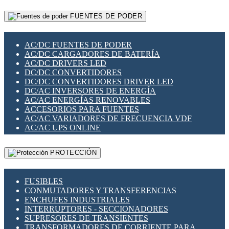
RELÉS INTELIGENTES WIFI
GATEWAY LORAWAN
RELÉS MINIATURA DE POTENCIA
FUENTES DE PODER
GESTIÓN DE REDES
SENSORES MAGNÉTICOS
INFRAESTRUCTURA ETHERCAT
SOPORTE PARA CIRCUITO IMPRESO
PERIFÉRICOS DE RED
SOQUETES PARA RELÉ
AC/DC FUENTES DE PODER
PLACAS MODULARES IOT
SWITCH Y MICROSWITCH
AC/DC CARGADORES DE BATERÍA
SWITCHES Y REDES WIFI
TARJETAS PI
AC/DC DRIVERS LED
SOLUCIONES IOT
UNIÓN Y DERIVACIÓN DE CABLE
DC/DC CONVERTIDORES
SOLUCIONES LORAWAN
DC/DC CONVERTIDORES DRIVER LED
SOLUCIONES RED CELULAR
DC/AC INVERSORES DE ENERGÍA
SEGURIDAD PARA REDES
AC/AC ENERGÍAS RENOVABLES
SWITCHES LAN
ACCESORIOS PARA FUENTES
TELEFONÍA IP (VOIP)
AC/AC VARIADORES DE FRECUENCIA VDF
VIGILANCIA IP (CCTV)
AC/AC UPS ONLINE
MESHTASTIC
PROTECCIÓN
FUSIBLES
CONMUTADORES Y TRANSFERENCIAS
ENCHUFES INDUSTRIALES
INTERRUPTORES - SECCIONADORES
SUPRESORES DE TRANSIENTES
TRANSFORMADORES DE CORRIENTE PARA