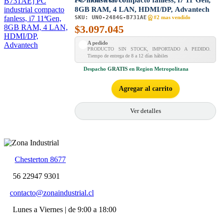
8GB RAM, 4 LAN, HDMI/DP, Advantech
SKU:
UNO-2484G-B731AE
#2 mas vendido
$
3.097.045
A pedido
PRODUCTO SIN STOCK, IMPORTADO A PEDIDO.
Tiempo de entrega de 8 a 12 días hábiles
Despacho
GRATIS
en Region Metropolitana
Agregar al carrito
Ver detalles
Chesterton 8677
56 22947 9301
contacto@zonaindustrial.cl
Lunes a Viernes | de 9:00 a 18:00