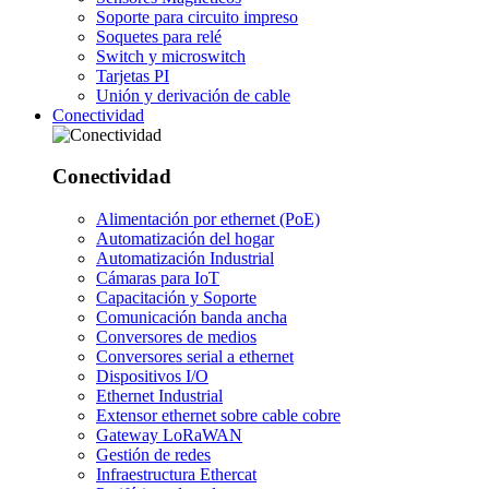
Soporte para circuito impreso
Soquetes para relé
Switch y microswitch
Tarjetas PI
Unión y derivación de cable
Conectividad
Conectividad
Alimentación por ethernet (PoE)
Automatización del hogar
Automatización Industrial
Cámaras para IoT
Capacitación y Soporte
Comunicación banda ancha
Conversores de medios
Conversores serial a ethernet
Dispositivos I/O
Ethernet Industrial
Extensor ethernet sobre cable cobre
Gateway LoRaWAN
Gestión de redes
Infraestructura Ethercat