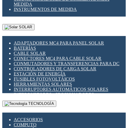
MEDIDA
INSTRUMENTOS DE MEDIDA
SOLAR
ADAPTADORES MC4 PARA PANEL SOLAR
BATERÍAS
CABLE SOLAR
CONECTORES MC4 PARA CABLE SOLAR
CONMUTADORES Y TRANSFERENCIAS PARA DC
CONTROLADORES DE CARGA SOLAR
ESTACIÓN DE ENERGÍA
FUSIBLES FOTOVOLTÁICOS
HERRAMIENTAS SOLARES
INTERRUPTORES AUTOMÁTICOS SOLARES
INTERRUPTORES - SECCIONADORES
FOTOVOLTÁICOS
TECNOLOGÍA
MONTAJE PANEL SOLAR
PORTA FUSIBLES Y SECCIONADORES
FOTOVOLTAICOS
ACCESORIOS
SUPRESOR DE TRANSIENTES SPDS PARA
COMPUTO
APLICACIONES FOTOVOLTAICAS