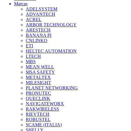
Marcas
ADELSYSTEM
ADVANTECH
ACREL
ARBOR TECHNOLOGY
ARESTECH
BANANA PI
CNLINKO
ETI
HELTEC AUTOMATION
LTECH
MBS
MEAN WELL
MSA SAFETY
METALTEX
MILESIGHT
PLANET NETWORKING
PRONUTEC
QUECLINK
NAVIGATEWORX
RAKWIRELESS
RIEVTECH
ROBUSTEL
SCAME (ITALIA)
SHELLY