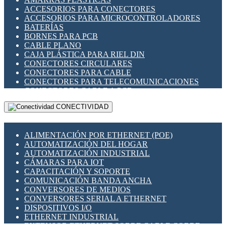
ENCHUFES INDUSTRIALES
ACCESORIOS PARA CONECTORES
INDICADORES PARA PANEL
ACCESORIOS PARA MICROCONTROLADORES
INTERFACES DE RELÉ
BATERÍAS
INTERRUPTORES FIN DE CARRERA
BORNES PARA PCB
LLAVES CONMUTADORAS
CABLE PLANO
MEDIDORES DE ENERGÍA Y TC'S DE CORRIENTE
CAJA PLÁSTICA PARA RIEL DIN
MOTORES PASO A PASO
CONECTORES CIRCULARES
PANTALLAS HMI
CONECTORES PARA CABLE
PLC -CONTROLADORES LÓGICO PROGRAMABLES
CONECTORES PARA TELECOMUNICACIONES
PROGRAMADORES DE HORARIO
CONECTORES CABLE A PCB
PROTECCIÓN ELÉCTRICA
CONECTORES PCB A CABLE
RELÉS DE PROTECCIÓN
CONECTIVIDAD
DIP SWITCHES
SENSORES CAPACITIVOS
DISPLAYS 7 SEGMENTOS
SENSORES DE POSICIÓN LINEAL
FUSIBLES Y PORTAFUSIBLES
SENSORES FOTOELÉCTRICOS
ALIMENTACIÓN POR ETHERNET (POE)
HERRAMIENTAS VARIAS
SENSORES INDUCTIVOS
AUTOMATIZACIÓN DEL HOGAR
ILUMINACIÓN LED
TEMPORIZADORES
AUTOMATIZACIÓN INDUSTRIAL
INTERRUPTORES REED
VARIACS
CÁMARAS PARA IOT
INTERFACES DE RELÉ
VARIADORES DE FRECUENCIA [VDF]
CAPACITACIÓN Y SOPORTE
OTROS RELÉS
SECCIONADORES - INTERRUPTORES
COMUNICACIÓN BANDA ANCHA
PROTECCIÓN TÉRMICA
MAQUINARIA
CONVERSORES DE MEDIOS
RELÉS AUTOMOTRICES
CONVERSORES SERIAL A ETHERNET
RELÉS DE SEÑAL
DISPOSITIVOS I/O
RELÉS DE ESTADO SÓLIDO SSR
ETHERNET INDUSTRIAL
RELÉS INDUSTRIALES
EXTENSOR ETHERNET SOBRE CABLE COBRE