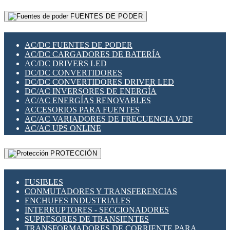
RELÉS INTELIGENTES WIFI
GATEWAY LORAWAN
RELÉS MINIATURA DE POTENCIA
FUENTES DE PODER
GESTIÓN DE REDES
SENSORES MAGNÉTICOS
INFRAESTRUCTURA ETHERCAT
SOPORTE PARA CIRCUITO IMPRESO
PERIFÉRICOS DE RED
SOQUETES PARA RELÉ
AC/DC FUENTES DE PODER
PLACAS MODULARES IOT
SWITCH Y MICROSWITCH
AC/DC CARGADORES DE BATERÍA
SWITCHES Y REDES WIFI
TARJETAS PI
AC/DC DRIVERS LED
SOLUCIONES IOT
UNIÓN Y DERIVACIÓN DE CABLE
DC/DC CONVERTIDORES
SOLUCIONES LORAWAN
DC/DC CONVERTIDORES DRIVER LED
SOLUCIONES RED CELULAR
DC/AC INVERSORES DE ENERGÍA
SEGURIDAD PARA REDES
AC/AC ENERGÍAS RENOVABLES
SWITCHES LAN
ACCESORIOS PARA FUENTES
TELEFONÍA IP (VOIP)
AC/AC VARIADORES DE FRECUENCIA VDF
VIGILANCIA IP (CCTV)
AC/AC UPS ONLINE
MESHTASTIC
PROTECCIÓN
FUSIBLES
CONMUTADORES Y TRANSFERENCIAS
ENCHUFES INDUSTRIALES
INTERRUPTORES - SECCIONADORES
SUPRESORES DE TRANSIENTES
TRANSFORMADORES DE CORRIENTE PARA