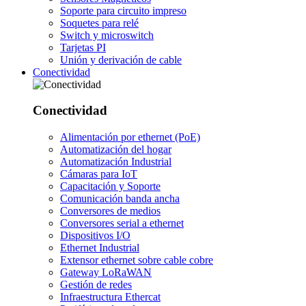
Soporte para circuito impreso
Soquetes para relé
Switch y microswitch
Tarjetas PI
Unión y derivación de cable
Conectividad
Conectividad
Alimentación por ethernet (PoE)
Automatización del hogar
Automatización Industrial
Cámaras para IoT
Capacitación y Soporte
Comunicación banda ancha
Conversores de medios
Conversores serial a ethernet
Dispositivos I/O
Ethernet Industrial
Extensor ethernet sobre cable cobre
Gateway LoRaWAN
Gestión de redes
Infraestructura Ethercat