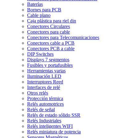
Baterías
Bornes para PCB
Cable plano
Caja plástica para riel din
Conectores Circulares
Conectores para cable
Conectores para Telecomunicaciones
Conectores cable a PCB
Conectores PCB a cable
DIP Switches
Displays 7 segmentos
Fusibles y portafusibles
Herramientas varias
Iluminación LED
Interruptores Reed
Interfaces de relé
Otros relés
Protección térmica
Relés automotrices
Relés de señal
Relés de estado sólido SSR
Relés Industriales
Relés inteligentes WIFI
Relés miniatura de potencia
Sensores Magnéticos