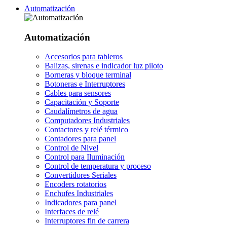
Automatización
Automatización
Accesorios para tableros
Balizas, sirenas e indicador luz piloto
Borneras y bloque terminal
Botoneras e Interruptores
Cables para sensores
Capacitación y Soporte
Caudalímetros de agua
Computadores Industriales
Contactores y relé térmico
Contadores para panel
Control de Nivel
Control para Iluminación
Control de temperatura y proceso
Convertidores Seriales
Encoders rotatorios
Enchufes Industriales
Indicadores para panel
Interfaces de relé
Interruptores fin de carrera