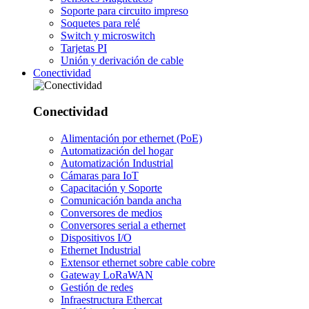
Soporte para circuito impreso
Soquetes para relé
Switch y microswitch
Tarjetas PI
Unión y derivación de cable
Conectividad
Conectividad
Alimentación por ethernet (PoE)
Automatización del hogar
Automatización Industrial
Cámaras para IoT
Capacitación y Soporte
Comunicación banda ancha
Conversores de medios
Conversores serial a ethernet
Dispositivos I/O
Ethernet Industrial
Extensor ethernet sobre cable cobre
Gateway LoRaWAN
Gestión de redes
Infraestructura Ethercat