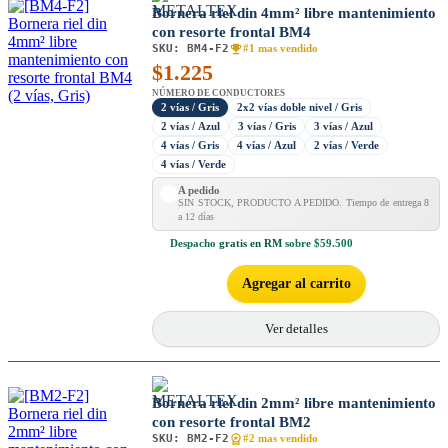
Bornera riel din 4mm² libre mantenimiento
con resorte frontal BM4
SKU:
BM4-F2
#1 mas vendido
$
1.225
NÚMERO DE CONDUCTORES
2 vías / Gris
2x2 vías doble nivel / Gris
2 vías / Azul
3 vías / Gris
3 vías / Azul
4 vías / Gris
4 vías / Azul
2 vías / Verde
4 vías / Verde
A pedido
SIN STOCK, PRODUCTO A PEDIDO. Tiempo de entrega 8
a 12 días
Despacho
gratis en RM
sobre $59.500
Agregar al carrito
Ver detalles
Bornera riel din 2mm² libre mantenimiento
con resorte frontal BM2
SKU:
BM2-F2
#2 mas vendido