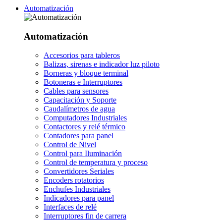
Automatización
Automatización
Accesorios para tableros
Balizas, sirenas e indicador luz piloto
Borneras y bloque terminal
Botoneras e Interruptores
Cables para sensores
Capacitación y Soporte
Caudalímetros de agua
Computadores Industriales
Contactores y relé térmico
Contadores para panel
Control de Nivel
Control para Iluminación
Control de temperatura y proceso
Convertidores Seriales
Encoders rotatorios
Enchufes Industriales
Indicadores para panel
Interfaces de relé
Interruptores fin de carrera