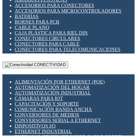
ENCHUFES INDUSTRIALES
ACCESORIOS PARA CONECTORES
INDICADORES PARA PANEL
ACCESORIOS PARA MICROCONTROLADORES
INTERFACES DE RELÉ
BATERÍAS
INTERRUPTORES FIN DE CARRERA
BORNES PARA PCB
LLAVES CONMUTADORAS
CABLE PLANO
MEDIDORES DE ENERGÍA Y TC'S DE CORRIENTE
CAJA PLÁSTICA PARA RIEL DIN
MOTORES PASO A PASO
CONECTORES CIRCULARES
PANTALLAS HMI
CONECTORES PARA CABLE
PLC -CONTROLADORES LÓGICO PROGRAMABLES
CONECTORES PARA TELECOMUNICACIONES
PROGRAMADORES DE HORARIO
CONECTORES CABLE A PCB
PROTECCIÓN ELÉCTRICA
CONECTORES PCB A CABLE
RELÉS DE PROTECCIÓN
CONECTIVIDAD
DIP SWITCHES
SENSORES CAPACITIVOS
DISPLAYS 7 SEGMENTOS
SENSORES DE POSICIÓN LINEAL
FUSIBLES Y PORTAFUSIBLES
SENSORES FOTOELÉCTRICOS
ALIMENTACIÓN POR ETHERNET (POE)
HERRAMIENTAS VARIAS
SENSORES INDUCTIVOS
AUTOMATIZACIÓN DEL HOGAR
ILUMINACIÓN LED
TEMPORIZADORES
AUTOMATIZACIÓN INDUSTRIAL
INTERRUPTORES REED
VARIACS
CÁMARAS PARA IOT
INTERFACES DE RELÉ
VARIADORES DE FRECUENCIA [VDF]
CAPACITACIÓN Y SOPORTE
OTROS RELÉS
SECCIONADORES - INTERRUPTORES
COMUNICACIÓN BANDA ANCHA
PROTECCIÓN TÉRMICA
MAQUINARIA
CONVERSORES DE MEDIOS
RELÉS AUTOMOTRICES
CONVERSORES SERIAL A ETHERNET
RELÉS DE SEÑAL
DISPOSITIVOS I/O
RELÉS DE ESTADO SÓLIDO SSR
ETHERNET INDUSTRIAL
RELÉS INDUSTRIALES
EXTENSOR ETHERNET SOBRE CABLE COBRE