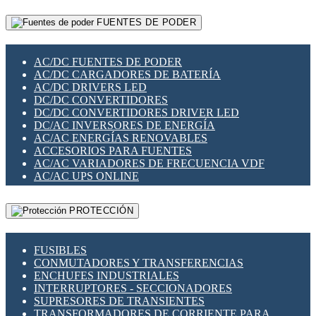
RELÉS INTELIGENTES WIFI
GATEWAY LORAWAN
RELÉS MINIATURA DE POTENCIA
FUENTES DE PODER
GESTIÓN DE REDES
SENSORES MAGNÉTICOS
INFRAESTRUCTURA ETHERCAT
SOPORTE PARA CIRCUITO IMPRESO
PERIFÉRICOS DE RED
SOQUETES PARA RELÉ
AC/DC FUENTES DE PODER
PLACAS MODULARES IOT
SWITCH Y MICROSWITCH
AC/DC CARGADORES DE BATERÍA
SWITCHES Y REDES WIFI
TARJETAS PI
AC/DC DRIVERS LED
SOLUCIONES IOT
UNIÓN Y DERIVACIÓN DE CABLE
DC/DC CONVERTIDORES
SOLUCIONES LORAWAN
DC/DC CONVERTIDORES DRIVER LED
SOLUCIONES RED CELULAR
DC/AC INVERSORES DE ENERGÍA
SEGURIDAD PARA REDES
AC/AC ENERGÍAS RENOVABLES
SWITCHES LAN
ACCESORIOS PARA FUENTES
TELEFONÍA IP (VOIP)
AC/AC VARIADORES DE FRECUENCIA VDF
VIGILANCIA IP (CCTV)
AC/AC UPS ONLINE
MESHTASTIC
PROTECCIÓN
FUSIBLES
CONMUTADORES Y TRANSFERENCIAS
ENCHUFES INDUSTRIALES
INTERRUPTORES - SECCIONADORES
SUPRESORES DE TRANSIENTES
TRANSFORMADORES DE CORRIENTE PARA