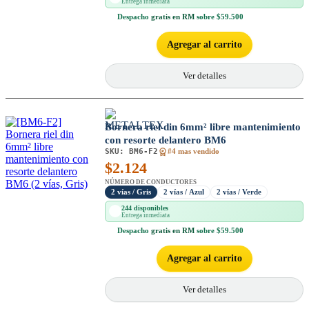
Entrega inmediata
Despacho
gratis en RM
sobre $59.500
Agregar al carrito
Ver detalles
Bornera riel din 6mm² libre mantenimiento
con resorte delantero BM6
SKU:
BM6-F2
#4 mas vendido
$
2.124
NÚMERO DE CONDUCTORES
2 vías / Gris
2 vías / Azul
2 vías / Verde
244 disponibles
Entrega inmediata
Despacho
gratis en RM
sobre $59.500
Agregar al carrito
Ver detalles