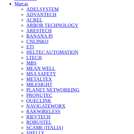
Marcas
ADELSYSTEM
ADVANTECH
ACREL
ARBOR TECHNOLOGY
ARESTECH
BANANA PI
CNLINKO
ETI
HELTEC AUTOMATION
LTECH
MBS
MEAN WELL
MSA SAFETY
METALTEX
MILESIGHT
PLANET NETWORKING
PRONUTEC
QUECLINK
NAVIGATEWORX
RAKWIRELESS
RIEVTECH
ROBUSTEL
SCAME (ITALIA)
SHELLY