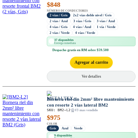
$
848
NÚMERO DE CONDUCTORES
2 vías / Gris
2x2 vías doble nivel / Gris
2 vías / Azul
3 vías / Gris
3 vías / Azul
4 vías / Gris
4 vías / Azul
1 vía / Verde
2 vías / Verde
4 vías / Verde
37 disponibles
Entrega inmediata
Despacho
gratis en RM
sobre $59.500
Agregar al carrito
Ver detalles
Bornera riel din 2mm² libre mantenimiento
con resorte 2 vías lateral BM2
SKU:
BM2-L2
#3 mas vendido
$
975
COLOR
Gris
Azul
Verde
9 disponibles