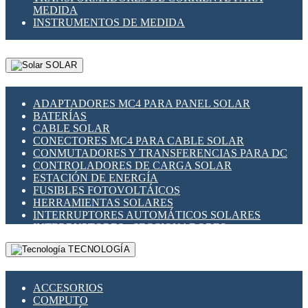
MEDIDA
INSTRUMENTOS DE MEDIDA
SOLAR
ADAPTADORES MC4 PARA PANEL SOLAR
BATERÍAS
CABLE SOLAR
CONECTORES MC4 PARA CABLE SOLAR
CONMUTADORES Y TRANSFERENCIAS PARA DC
CONTROLADORES DE CARGA SOLAR
ESTACIÓN DE ENERGÍA
FUSIBLES FOTOVOLTÁICOS
HERRAMIENTAS SOLARES
INTERRUPTORES AUTOMÁTICOS SOLARES
INTERRUPTORES - SECCIONADORES
FOTOVOLTÁICOS
TECNOLOGÍA
MONTAJE PANEL SOLAR
PORTA FUSIBLES Y SECCIONADORES
FOTOVOLTAICOS
ACCESORIOS
SUPRESOR DE TRANSIENTES SPDS PARA
COMPUTO
APLICACIONES FOTOVOLTAICAS