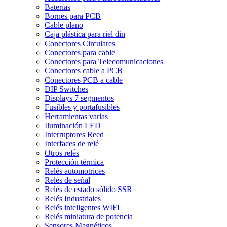
Baterías
Bornes para PCB
Cable plano
Caja plástica para riel din
Conectores Circulares
Conectores para cable
Conectores para Telecomunicaciones
Conectores cable a PCB
Conectores PCB a cable
DIP Switches
Displays 7 segmentos
Fusibles y portafusibles
Herramientas varias
Iluminación LED
Interruptores Reed
Interfaces de relé
Otros relés
Protección térmica
Relés automotrices
Relés de señal
Relés de estado sólido SSR
Relés Industriales
Relés inteligentes WIFI
Relés miniatura de potencia
Sensores Magnéticos