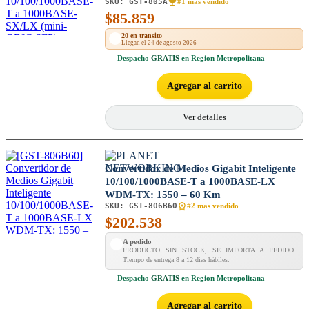
SKU:
GST-805A
módulo SFP
#1 mas vendido
$
85.859
20 en transito
Llegan el 24 de agosto 2026
Despacho
GRATIS
en Region Metropolitana
Agregar al carrito
Ver detalles
Convertidor de Medios Gigabit Inteligente
10/100/1000BASE-T a 1000BASE-LX
WDM-TX: 1550 – 60 Km
SKU:
GST-806B60
#2 mas vendido
$
202.538
A pedido
PRODUCTO SIN STOCK, SE IMPORTA A PEDIDO.
Tiempo de entrega 8 a 12 días hábiles.
Despacho
GRATIS
en Region Metropolitana
Agregar al carrito