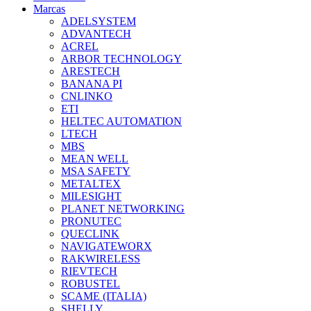
Marcas
ADELSYSTEM
ADVANTECH
ACREL
ARBOR TECHNOLOGY
ARESTECH
BANANA PI
CNLINKO
ETI
HELTEC AUTOMATION
LTECH
MBS
MEAN WELL
MSA SAFETY
METALTEX
MILESIGHT
PLANET NETWORKING
PRONUTEC
QUECLINK
NAVIGATEWORX
RAKWIRELESS
RIEVTECH
ROBUSTEL
SCAME (ITALIA)
SHELLY