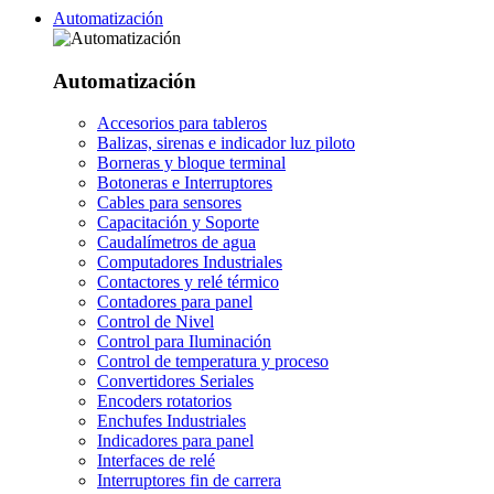
Automatización
Automatización
Accesorios para tableros
Balizas, sirenas e indicador luz piloto
Borneras y bloque terminal
Botoneras e Interruptores
Cables para sensores
Capacitación y Soporte
Caudalímetros de agua
Computadores Industriales
Contactores y relé térmico
Contadores para panel
Control de Nivel
Control para Iluminación
Control de temperatura y proceso
Convertidores Seriales
Encoders rotatorios
Enchufes Industriales
Indicadores para panel
Interfaces de relé
Interruptores fin de carrera