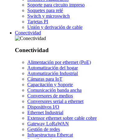
Soporte para circuito impreso
Soquetes para relé
Switch y microswitch
Tarjetas PI
Unión y derivación de cable
Conectividad
Conectividad
Alimentación por ethernet (PoE)
Automatización del hogar
Automatización Industrial
Cámaras para IoT
Capacitación y Soporte
Comunicación banda ancha
Conversores de medios
Conversores serial a ethernet
Dispositivos I/O
Ethernet Industrial
Extensor ethernet sobre cable cobre
Gateway LoRaWAN
Gestión de redes
Infraestructura Ethercat