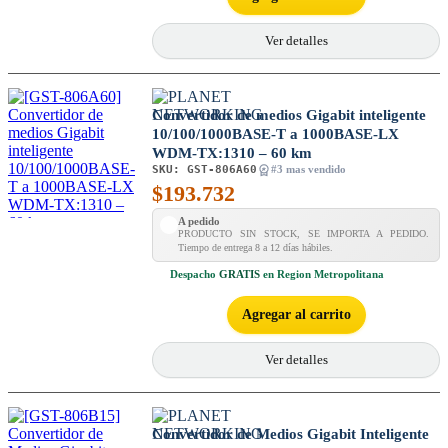
Ver detalles
Convertidor de medios Gigabit inteligente
10/100/1000BASE-T a 1000BASE-LX
WDM-TX:1310 – 60 km
SKU:
GST-806A60
#3 mas vendido
$
193.732
A pedido
PRODUCTO SIN STOCK, SE IMPORTA A PEDIDO.
Tiempo de entrega 8 a 12 días hábiles.
Despacho
GRATIS
en Region Metropolitana
Agregar al carrito
Ver detalles
Convertidor de Medios Gigabit Inteligente