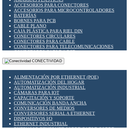
ENCHUFES INDUSTRIALES
ACCESORIOS PARA CONECTORES
INDICADORES PARA PANEL
ACCESORIOS PARA MICROCONTROLADORES
INTERFACES DE RELÉ
BATERÍAS
INTERRUPTORES FIN DE CARRERA
BORNES PARA PCB
LLAVES CONMUTADORAS
CABLE PLANO
MEDIDORES DE ENERGÍA Y TC'S DE CORRIENTE
CAJA PLÁSTICA PARA RIEL DIN
MOTORES PASO A PASO
CONECTORES CIRCULARES
PANTALLAS HMI
CONECTORES PARA CABLE
PLC -CONTROLADORES LÓGICO PROGRAMABLES
CONECTORES PARA TELECOMUNICACIONES
PROGRAMADORES DE HORARIO
CONECTORES CABLE A PCB
PROTECCIÓN ELÉCTRICA
CONECTORES PCB A CABLE
RELÉS DE PROTECCIÓN
CONECTIVIDAD
DIP SWITCHES
SENSORES CAPACITIVOS
DISPLAYS 7 SEGMENTOS
SENSORES DE POSICIÓN LINEAL
FUSIBLES Y PORTAFUSIBLES
SENSORES FOTOELÉCTRICOS
ALIMENTACIÓN POR ETHERNET (POE)
HERRAMIENTAS VARIAS
SENSORES INDUCTIVOS
AUTOMATIZACIÓN DEL HOGAR
ILUMINACIÓN LED
TEMPORIZADORES
AUTOMATIZACIÓN INDUSTRIAL
INTERRUPTORES REED
VARIACS
CÁMARAS PARA IOT
INTERFACES DE RELÉ
VARIADORES DE FRECUENCIA [VDF]
CAPACITACIÓN Y SOPORTE
OTROS RELÉS
SECCIONADORES - INTERRUPTORES
COMUNICACIÓN BANDA ANCHA
PROTECCIÓN TÉRMICA
MAQUINARIA
CONVERSORES DE MEDIOS
RELÉS AUTOMOTRICES
CONVERSORES SERIAL A ETHERNET
RELÉS DE SEÑAL
DISPOSITIVOS I/O
RELÉS DE ESTADO SÓLIDO SSR
ETHERNET INDUSTRIAL
RELÉS INDUSTRIALES
EXTENSOR ETHERNET SOBRE CABLE COBRE