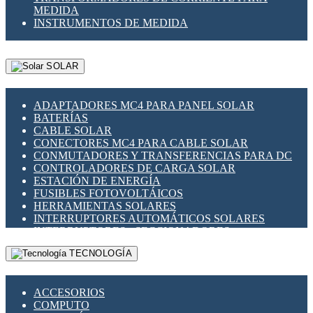
MEDIDA
INSTRUMENTOS DE MEDIDA
SOLAR
ADAPTADORES MC4 PARA PANEL SOLAR
BATERÍAS
CABLE SOLAR
CONECTORES MC4 PARA CABLE SOLAR
CONMUTADORES Y TRANSFERENCIAS PARA DC
CONTROLADORES DE CARGA SOLAR
ESTACIÓN DE ENERGÍA
FUSIBLES FOTOVOLTÁICOS
HERRAMIENTAS SOLARES
INTERRUPTORES AUTOMÁTICOS SOLARES
INTERRUPTORES - SECCIONADORES
FOTOVOLTÁICOS
TECNOLOGÍA
MONTAJE PANEL SOLAR
PORTA FUSIBLES Y SECCIONADORES
FOTOVOLTAICOS
ACCESORIOS
SUPRESOR DE TRANSIENTES SPDS PARA
COMPUTO
APLICACIONES FOTOVOLTAICAS