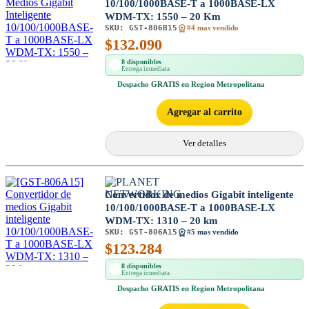
10/100/1000BASE-T a 1000BASE-LX
WDM-TX: 1550 – 20 Km
SKU:
GST-806B15
#4 mas vendido
$
132.090
8 disponibles
Entrega inmediata
Despacho
GRATIS
en Region Metropolitana
Agregar al carrito
Ver detalles
Convertidor de medios Gigabit inteligente
10/100/1000BASE-T a 1000BASE-LX
WDM-TX: 1310 – 20 km
SKU:
GST-806A15
#5 mas vendido
$
123.284
8 disponibles
Entrega inmediata
Despacho
GRATIS
en Region Metropolitana