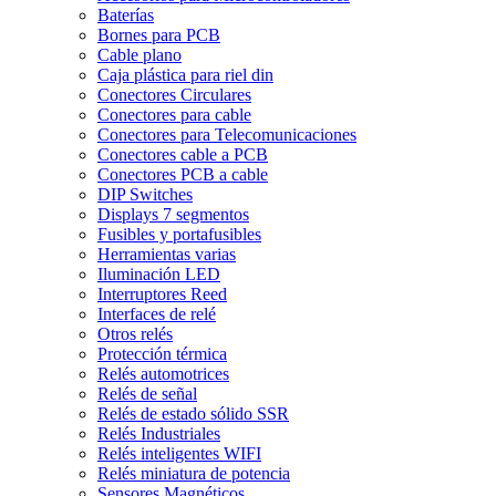
Baterías
Bornes para PCB
Cable plano
Caja plástica para riel din
Conectores Circulares
Conectores para cable
Conectores para Telecomunicaciones
Conectores cable a PCB
Conectores PCB a cable
DIP Switches
Displays 7 segmentos
Fusibles y portafusibles
Herramientas varias
Iluminación LED
Interruptores Reed
Interfaces de relé
Otros relés
Protección térmica
Relés automotrices
Relés de señal
Relés de estado sólido SSR
Relés Industriales
Relés inteligentes WIFI
Relés miniatura de potencia
Sensores Magnéticos