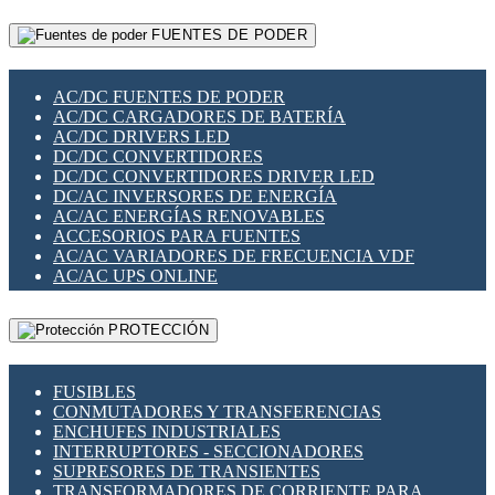
RELÉS INTELIGENTES WIFI
GATEWAY LORAWAN
RELÉS MINIATURA DE POTENCIA
FUENTES DE PODER
GESTIÓN DE REDES
SENSORES MAGNÉTICOS
INFRAESTRUCTURA ETHERCAT
SOPORTE PARA CIRCUITO IMPRESO
PERIFÉRICOS DE RED
SOQUETES PARA RELÉ
AC/DC FUENTES DE PODER
PLACAS MODULARES IOT
SWITCH Y MICROSWITCH
AC/DC CARGADORES DE BATERÍA
SWITCHES Y REDES WIFI
TARJETAS PI
AC/DC DRIVERS LED
SOLUCIONES IOT
UNIÓN Y DERIVACIÓN DE CABLE
DC/DC CONVERTIDORES
SOLUCIONES LORAWAN
DC/DC CONVERTIDORES DRIVER LED
SOLUCIONES RED CELULAR
DC/AC INVERSORES DE ENERGÍA
SEGURIDAD PARA REDES
AC/AC ENERGÍAS RENOVABLES
SWITCHES LAN
ACCESORIOS PARA FUENTES
TELEFONÍA IP (VOIP)
AC/AC VARIADORES DE FRECUENCIA VDF
VIGILANCIA IP (CCTV)
AC/AC UPS ONLINE
MESHTASTIC
PROTECCIÓN
FUSIBLES
CONMUTADORES Y TRANSFERENCIAS
ENCHUFES INDUSTRIALES
INTERRUPTORES - SECCIONADORES
SUPRESORES DE TRANSIENTES
TRANSFORMADORES DE CORRIENTE PARA