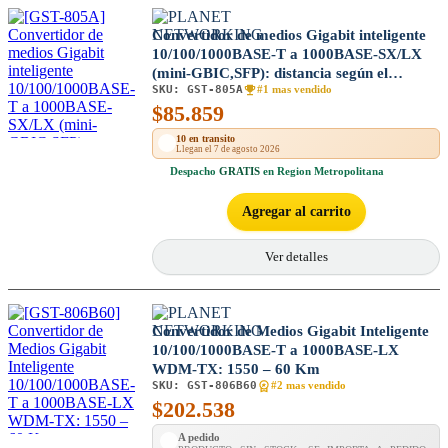
Convertidor de medios Gigabit inteligente
10/100/1000BASE-T a 1000BASE-SX/LX
(mini-GBIC,SFP): distancia según el
SKU:
GST-805A
módulo SFP
#1 mas vendido
$
85.859
10 en transito
Llegan el 7 de agosto 2026
Despacho
GRATIS
en Region Metropolitana
Agregar al carrito
Ver detalles
Convertidor de Medios Gigabit Inteligente
10/100/1000BASE-T a 1000BASE-LX
WDM-TX: 1550 – 60 Km
SKU:
GST-806B60
#2 mas vendido
$
202.538
A pedido