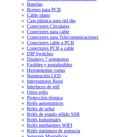
Baterías
Bornes para PCB
Cable plano
Caja plástica para riel din
Conectores Circulares
Conectores para cable
Conectores para Telecomunicaciones
Conectores cable a PCB
Conectores PCB a cable
DIP Switches
Displays 7 segmentos
Fusibles y portafusibles
Herramientas varias
Iluminación LED
Interruptores Reed
Interfaces de relé
Otros relés
Protección térmica
Relés automotrices
Relés de señal
Relés de estado sólido SSR
Relés Industriales
Relés inteligentes WIFI
Relés miniatura de potencia
Sensores Magnéticos