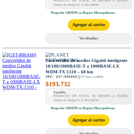
PRODUCTO SIN STOCK, SE IMPORTA A PEDIDO.
Tiempo de entrega 8 a 12 días hábiles.
Despacho
GRATIS
en Region Metropolitana
Agregar al carrito
Ver detalles
Convertidor de medios Gigabit inteligente
10/100/1000BASE-T a 1000BASE-LX
WDM-TX:1310 – 60 km
SKU:
GST-806A60
#3 mas vendido
$
193.732
A pedido
PRODUCTO SIN STOCK, SE IMPORTA A PEDIDO.
Tiempo de entrega 8 a 12 días hábiles.
Despacho
GRATIS
en Region Metropolitana
Agregar al carrito
Ver detalles