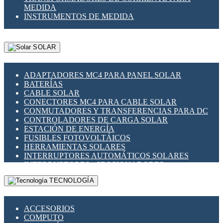
MEDIDA
INSTRUMENTOS DE MEDIDA
SOLAR
ADAPTADORES MC4 PARA PANEL SOLAR
BATERÍAS
CABLE SOLAR
CONECTORES MC4 PARA CABLE SOLAR
CONMUTADORES Y TRANSFERENCIAS PARA DC
CONTROLADORES DE CARGA SOLAR
ESTACIÓN DE ENERGÍA
FUSIBLES FOTOVOLTÁICOS
HERRAMIENTAS SOLARES
INTERRUPTORES AUTOMÁTICOS SOLARES
INTERRUPTORES - SECCIONADORES
FOTOVOLTÁICOS
TECNOLOGÍA
MONTAJE PANEL SOLAR
PORTA FUSIBLES Y SECCIONADORES
FOTOVOLTAICOS
ACCESORIOS
SUPRESOR DE TRANSIENTES SPDS PARA
COMPUTO
APLICACIONES FOTOVOLTAICAS