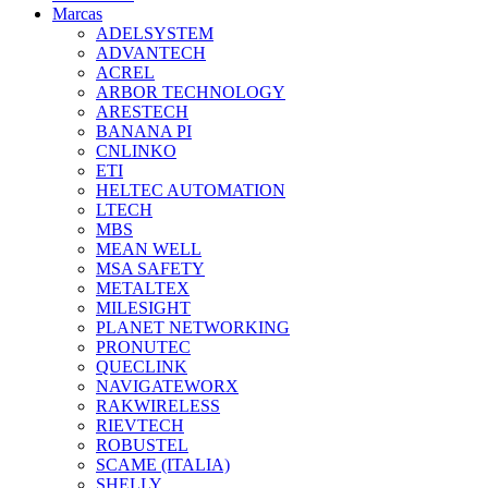
Marcas
ADELSYSTEM
ADVANTECH
ACREL
ARBOR TECHNOLOGY
ARESTECH
BANANA PI
CNLINKO
ETI
HELTEC AUTOMATION
LTECH
MBS
MEAN WELL
MSA SAFETY
METALTEX
MILESIGHT
PLANET NETWORKING
PRONUTEC
QUECLINK
NAVIGATEWORX
RAKWIRELESS
RIEVTECH
ROBUSTEL
SCAME (ITALIA)
SHELLY