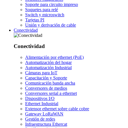
Soporte para circuito impreso
Soquetes para relé
Switch y microswitch
Tarjetas PI
Unión y derivación de cable
Conectividad
Conectividad
Alimentación por ethernet (PoE)
Automatización del hogar
Automatización Industrial
Cámaras para IoT
Capacitación y Soporte
Comunicación banda ancha
Conversores de medios
Conversores serial a ethernet
Dispositivos I/O
Ethernet Industrial
Extensor ethernet sobre cable cobre
Gateway LoRaWAN
Gestión de redes
Infraestructura Ethercat