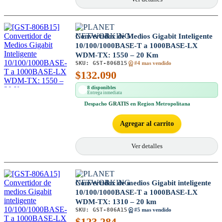
Convertidor de Medios Gigabit Inteligente
10/100/1000BASE-T a 1000BASE-LX
WDM-TX: 1550 – 20 Km
SKU:
GST-806B15
#4 mas vendido
$
132.090
8 disponibles
Entrega inmediata
Despacho
GRATIS
en Region Metropolitana
Agregar al carrito
Ver detalles
Convertidor de medios Gigabit inteligente
10/100/1000BASE-T a 1000BASE-LX
WDM-TX: 1310 – 20 km
SKU:
GST-806A15
#5 mas vendido
$
123.284