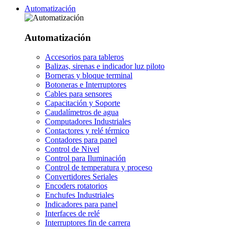
Automatización
Automatización
Accesorios para tableros
Balizas, sirenas e indicador luz piloto
Borneras y bloque terminal
Botoneras e Interruptores
Cables para sensores
Capacitación y Soporte
Caudalímetros de agua
Computadores Industriales
Contactores y relé térmico
Contadores para panel
Control de Nivel
Control para Iluminación
Control de temperatura y proceso
Convertidores Seriales
Encoders rotatorios
Enchufes Industriales
Indicadores para panel
Interfaces de relé
Interruptores fin de carrera