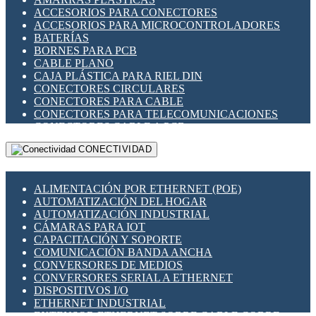
ENCHUFES INDUSTRIALES
ACCESORIOS PARA CONECTORES
INDICADORES PARA PANEL
ACCESORIOS PARA MICROCONTROLADORES
INTERFACES DE RELÉ
BATERÍAS
INTERRUPTORES FIN DE CARRERA
BORNES PARA PCB
LLAVES CONMUTADORAS
CABLE PLANO
MEDIDORES DE ENERGÍA Y TC'S DE CORRIENTE
CAJA PLÁSTICA PARA RIEL DIN
MOTORES PASO A PASO
CONECTORES CIRCULARES
PANTALLAS HMI
CONECTORES PARA CABLE
PLC -CONTROLADORES LÓGICO PROGRAMABLES
CONECTORES PARA TELECOMUNICACIONES
PROGRAMADORES DE HORARIO
CONECTORES CABLE A PCB
PROTECCIÓN ELÉCTRICA
CONECTORES PCB A CABLE
RELÉS DE PROTECCIÓN
CONECTIVIDAD
DIP SWITCHES
SENSORES CAPACITIVOS
DISPLAYS 7 SEGMENTOS
SENSORES DE POSICIÓN LINEAL
FUSIBLES Y PORTAFUSIBLES
SENSORES FOTOELÉCTRICOS
ALIMENTACIÓN POR ETHERNET (POE)
HERRAMIENTAS VARIAS
SENSORES INDUCTIVOS
AUTOMATIZACIÓN DEL HOGAR
ILUMINACIÓN LED
TEMPORIZADORES
AUTOMATIZACIÓN INDUSTRIAL
INTERRUPTORES REED
VARIACS
CÁMARAS PARA IOT
INTERFACES DE RELÉ
VARIADORES DE FRECUENCIA [VDF]
CAPACITACIÓN Y SOPORTE
OTROS RELÉS
SECCIONADORES - INTERRUPTORES
COMUNICACIÓN BANDA ANCHA
PROTECCIÓN TÉRMICA
MAQUINARIA
CONVERSORES DE MEDIOS
RELÉS AUTOMOTRICES
CONVERSORES SERIAL A ETHERNET
RELÉS DE SEÑAL
DISPOSITIVOS I/O
RELÉS DE ESTADO SÓLIDO SSR
ETHERNET INDUSTRIAL
RELÉS INDUSTRIALES
EXTENSOR ETHERNET SOBRE CABLE COBRE