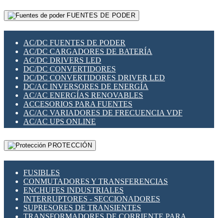
RELÉS INTELIGENTES WIFI
GATEWAY LORAWAN
RELÉS MINIATURA DE POTENCIA
FUENTES DE PODER
GESTIÓN DE REDES
SENSORES MAGNÉTICOS
INFRAESTRUCTURA ETHERCAT
SOPORTE PARA CIRCUITO IMPRESO
PERIFÉRICOS DE RED
SOQUETES PARA RELÉ
AC/DC FUENTES DE PODER
PLACAS MODULARES IOT
SWITCH Y MICROSWITCH
AC/DC CARGADORES DE BATERÍA
SWITCHES Y REDES WIFI
TARJETAS PI
AC/DC DRIVERS LED
SOLUCIONES IOT
UNIÓN Y DERIVACIÓN DE CABLE
DC/DC CONVERTIDORES
SOLUCIONES LORAWAN
DC/DC CONVERTIDORES DRIVER LED
SOLUCIONES RED CELULAR
DC/AC INVERSORES DE ENERGÍA
SEGURIDAD PARA REDES
AC/AC ENERGÍAS RENOVABLES
SWITCHES LAN
ACCESORIOS PARA FUENTES
TELEFONÍA IP (VOIP)
AC/AC VARIADORES DE FRECUENCIA VDF
VIGILANCIA IP (CCTV)
AC/AC UPS ONLINE
MESHTASTIC
PROTECCIÓN
FUSIBLES
CONMUTADORES Y TRANSFERENCIAS
ENCHUFES INDUSTRIALES
INTERRUPTORES - SECCIONADORES
SUPRESORES DE TRANSIENTES
TRANSFORMADORES DE CORRIENTE PARA