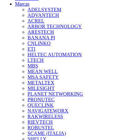
Marcas
ADELSYSTEM
ADVANTECH
ACREL
ARBOR TECHNOLOGY
ARESTECH
BANANA PI
CNLINKO
ETI
HELTEC AUTOMATION
LTECH
MBS
MEAN WELL
MSA SAFETY
METALTEX
MILESIGHT
PLANET NETWORKING
PRONUTEC
QUECLINK
NAVIGATEWORX
RAKWIRELESS
RIEVTECH
ROBUSTEL
SCAME (ITALIA)
SHELLY