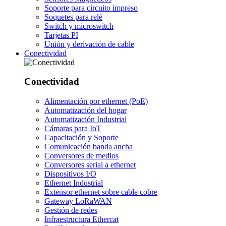
Soporte para circuito impreso
Soquetes para relé
Switch y microswitch
Tarjetas PI
Unión y derivación de cable
Conectividad
Conectividad
Alimentación por ethernet (PoE)
Automatización del hogar
Automatización Industrial
Cámaras para IoT
Capacitación y Soporte
Comunicación banda ancha
Conversores de medios
Conversores serial a ethernet
Dispositivos I/O
Ethernet Industrial
Extensor ethernet sobre cable cobre
Gateway LoRaWAN
Gestión de redes
Infraestructura Ethercat