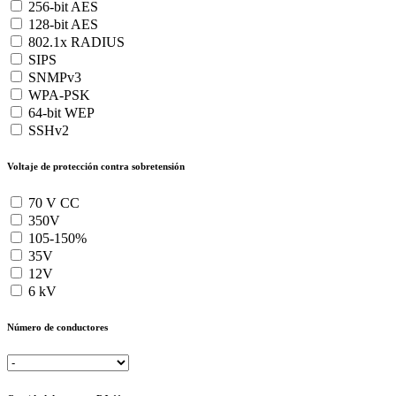
256-bit AES
128-bit AES
802.1x RADIUS
SIPS
SNMPv3
WPA-PSK
64-bit WEP
SSHv2
Voltaje de protección contra sobretensión
70 V CC
350V
105-150%
35V
12V
6 kV
Número de conductores