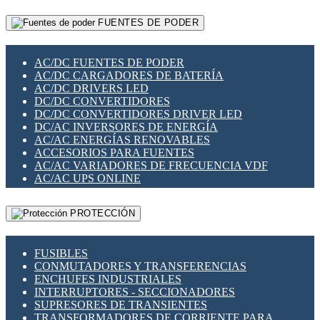
RELÉS INTELIGENTES WIFI
GATEWAY LORAWAN
RELÉS MINIATURA DE POTENCIA
FUENTES DE PODER
GESTIÓN DE REDES
SENSORES MAGNÉTICOS
INFRAESTRUCTURA ETHERCAT
SOPORTE PARA CIRCUITO IMPRESO
PERIFÉRICOS DE RED
SOQUETES PARA RELÉ
AC/DC FUENTES DE PODER
PLACAS MODULARES IOT
SWITCH Y MICROSWITCH
AC/DC CARGADORES DE BATERÍA
SWITCHES Y REDES WIFI
TARJETAS PI
AC/DC DRIVERS LED
SOLUCIONES IOT
UNIÓN Y DERIVACIÓN DE CABLE
DC/DC CONVERTIDORES
SOLUCIONES LORAWAN
DC/DC CONVERTIDORES DRIVER LED
SOLUCIONES RED CELULAR
DC/AC INVERSORES DE ENERGÍA
SEGURIDAD PARA REDES
AC/AC ENERGÍAS RENOVABLES
SWITCHES LAN
ACCESORIOS PARA FUENTES
TELEFONÍA IP (VOIP)
AC/AC VARIADORES DE FRECUENCIA VDF
VIGILANCIA IP (CCTV)
AC/AC UPS ONLINE
MESHTASTIC
PROTECCIÓN
FUSIBLES
CONMUTADORES Y TRANSFERENCIAS
ENCHUFES INDUSTRIALES
INTERRUPTORES - SECCIONADORES
SUPRESORES DE TRANSIENTES
TRANSFORMADORES DE CORRIENTE PARA