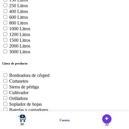
250 Litros
400 Litros
600 Litros
800 Litros
1000 Litros
1200 Litros
1500 Litros
2000 Litros
3000 Litros
Línea de producto
Bordeadora de césped
Cortasetos
Sierra de pértiga
Cultivador
Orilladora
Soplador de hojas
Baterías y cargadores
Cortadora de Cesped Zero
0
Cuenta
Motosierra
$0
AI