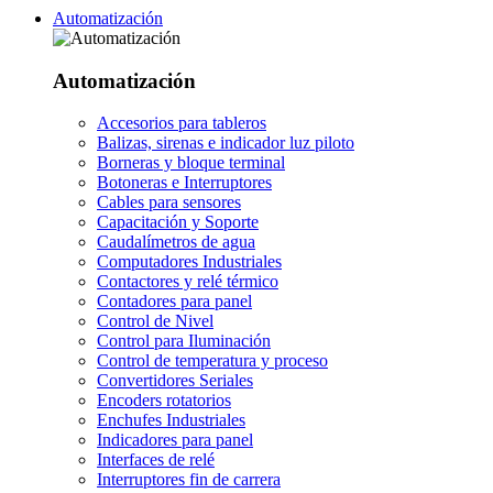
Automatización
Automatización
Accesorios para tableros
Balizas, sirenas e indicador luz piloto
Borneras y bloque terminal
Botoneras e Interruptores
Cables para sensores
Capacitación y Soporte
Caudalímetros de agua
Computadores Industriales
Contactores y relé térmico
Contadores para panel
Control de Nivel
Control para Iluminación
Control de temperatura y proceso
Convertidores Seriales
Encoders rotatorios
Enchufes Industriales
Indicadores para panel
Interfaces de relé
Interruptores fin de carrera