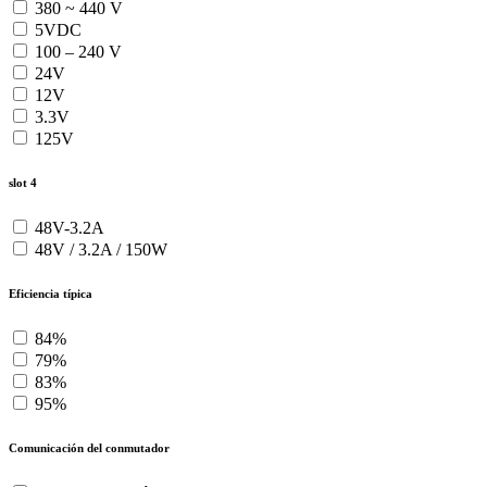
380 ~ 440 V
5VDC
100 – 240 V
24V
12V
3.3V
125V
slot 4
48V-3.2A
48V / 3.2A / 150W
Eficiencia típica
84%
79%
83%
95%
Comunicación del conmutador