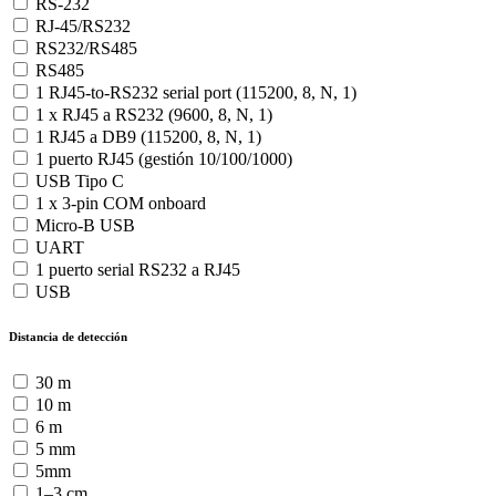
RS-232
RJ-45/RS232
RS232/RS485
RS485
1 RJ45-to-RS232 serial port (115200, 8, N, 1)
1 x RJ45 a RS232 (9600, 8, N, 1)
1 RJ45 a DB9 (115200, 8, N, 1)
1 puerto RJ45 (gestión 10/100/1000)
USB Tipo C
1 x 3-pin COM onboard
Micro-B USB
UART
1 puerto serial RS232 a RJ45
USB
Distancia de detección
30 m
10 m
6 m
5 mm
5mm
1–3 cm