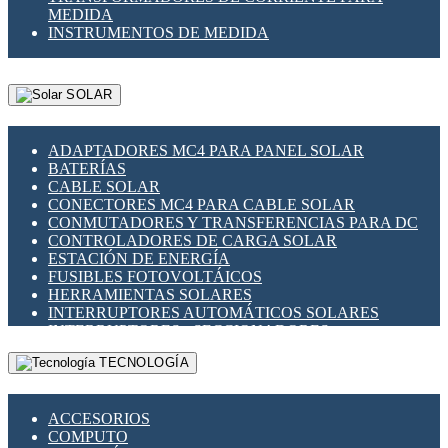
MEDIDA
INSTRUMENTOS DE MEDIDA
SOLAR
ADAPTADORES MC4 PARA PANEL SOLAR
BATERÍAS
CABLE SOLAR
CONECTORES MC4 PARA CABLE SOLAR
CONMUTADORES Y TRANSFERENCIAS PARA DC
CONTROLADORES DE CARGA SOLAR
ESTACIÓN DE ENERGÍA
FUSIBLES FOTOVOLTÁICOS
HERRAMIENTAS SOLARES
INTERRUPTORES AUTOMÁTICOS SOLARES
INTERRUPTORES - SECCIONADORES
FOTOVOLTÁICOS
TECNOLOGÍA
MONTAJE PANEL SOLAR
PORTA FUSIBLES Y SECCIONADORES
FOTOVOLTAICOS
ACCESORIOS
SUPRESOR DE TRANSIENTES SPDS PARA
COMPUTO
APLICACIONES FOTOVOLTAICAS