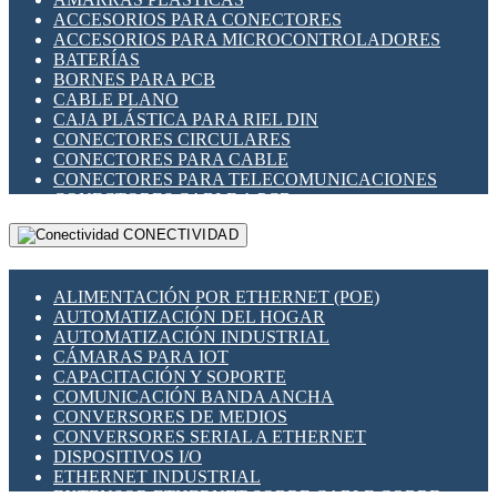
ENCHUFES INDUSTRIALES
ACCESORIOS PARA CONECTORES
INDICADORES PARA PANEL
ACCESORIOS PARA MICROCONTROLADORES
INTERFACES DE RELÉ
BATERÍAS
INTERRUPTORES FIN DE CARRERA
BORNES PARA PCB
LLAVES CONMUTADORAS
CABLE PLANO
MEDIDORES DE ENERGÍA Y TC'S DE CORRIENTE
CAJA PLÁSTICA PARA RIEL DIN
MOTORES PASO A PASO
CONECTORES CIRCULARES
PANTALLAS HMI
CONECTORES PARA CABLE
PLC -CONTROLADORES LÓGICO PROGRAMABLES
CONECTORES PARA TELECOMUNICACIONES
PROGRAMADORES DE HORARIO
CONECTORES CABLE A PCB
PROTECCIÓN ELÉCTRICA
CONECTORES PCB A CABLE
RELÉS DE PROTECCIÓN
CONECTIVIDAD
DIP SWITCHES
SENSORES CAPACITIVOS
DISPLAYS 7 SEGMENTOS
SENSORES DE POSICIÓN LINEAL
FUSIBLES Y PORTAFUSIBLES
SENSORES FOTOELÉCTRICOS
ALIMENTACIÓN POR ETHERNET (POE)
HERRAMIENTAS VARIAS
SENSORES INDUCTIVOS
AUTOMATIZACIÓN DEL HOGAR
ILUMINACIÓN LED
TEMPORIZADORES
AUTOMATIZACIÓN INDUSTRIAL
INTERRUPTORES REED
VARIACS
CÁMARAS PARA IOT
INTERFACES DE RELÉ
VARIADORES DE FRECUENCIA [VDF]
CAPACITACIÓN Y SOPORTE
OTROS RELÉS
SECCIONADORES - INTERRUPTORES
COMUNICACIÓN BANDA ANCHA
PROTECCIÓN TÉRMICA
MAQUINARIA
CONVERSORES DE MEDIOS
RELÉS AUTOMOTRICES
CONVERSORES SERIAL A ETHERNET
RELÉS DE SEÑAL
DISPOSITIVOS I/O
RELÉS DE ESTADO SÓLIDO SSR
ETHERNET INDUSTRIAL
RELÉS INDUSTRIALES
EXTENSOR ETHERNET SOBRE CABLE COBRE