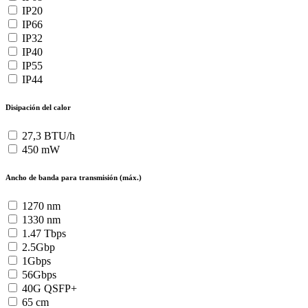
IP20
IP66
IP32
IP40
IP55
IP44
Disipación del calor
27,3 BTU/h
450 mW
Ancho de banda para transmisión (máx.)
1270 nm
1330 nm
1.47 Tbps
2.5Gbp
1Gbps
56Gbps
40G QSFP+
65 cm