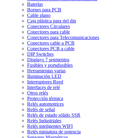
Baterías
Bornes para PCB
Cable plano
Caja plástica para riel din
Conectores Circulares
Conectores para cable
Conectores para Telecomunicaciones
Conectores cable a PCB
Conectores PCB a cable
DIP Switches
Displays 7 segmentos
Fusibles y portafusibles
Herramientas varias
Iluminación LED
Interruptores Reed
Interfaces de relé
Otros relés
Protección térmica
Relés automotrices
Relés de señal
Relés de estado sólido SSR
Relés Industriales
Relés inteligentes WIFI
Relés miniatura de potencia
Sensores Magnéticos