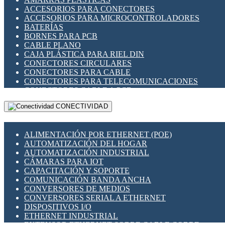
ENCHUFES INDUSTRIALES
ACCESORIOS PARA CONECTORES
INDICADORES PARA PANEL
ACCESORIOS PARA MICROCONTROLADORES
INTERFACES DE RELÉ
BATERÍAS
INTERRUPTORES FIN DE CARRERA
BORNES PARA PCB
LLAVES CONMUTADORAS
CABLE PLANO
MEDIDORES DE ENERGÍA Y TC'S DE CORRIENTE
CAJA PLÁSTICA PARA RIEL DIN
MOTORES PASO A PASO
CONECTORES CIRCULARES
PANTALLAS HMI
CONECTORES PARA CABLE
PLC -CONTROLADORES LÓGICO PROGRAMABLES
CONECTORES PARA TELECOMUNICACIONES
PROGRAMADORES DE HORARIO
CONECTORES CABLE A PCB
PROTECCIÓN ELÉCTRICA
CONECTORES PCB A CABLE
RELÉS DE PROTECCIÓN
CONECTIVIDAD
DIP SWITCHES
SENSORES CAPACITIVOS
DISPLAYS 7 SEGMENTOS
SENSORES DE POSICIÓN LINEAL
FUSIBLES Y PORTAFUSIBLES
SENSORES FOTOELÉCTRICOS
ALIMENTACIÓN POR ETHERNET (POE)
HERRAMIENTAS VARIAS
SENSORES INDUCTIVOS
AUTOMATIZACIÓN DEL HOGAR
ILUMINACIÓN LED
TEMPORIZADORES
AUTOMATIZACIÓN INDUSTRIAL
INTERRUPTORES REED
VARIACS
CÁMARAS PARA IOT
INTERFACES DE RELÉ
VARIADORES DE FRECUENCIA [VDF]
CAPACITACIÓN Y SOPORTE
OTROS RELÉS
SECCIONADORES - INTERRUPTORES
COMUNICACIÓN BANDA ANCHA
PROTECCIÓN TÉRMICA
MAQUINARIA
CONVERSORES DE MEDIOS
RELÉS AUTOMOTRICES
CONVERSORES SERIAL A ETHERNET
RELÉS DE SEÑAL
DISPOSITIVOS I/O
RELÉS DE ESTADO SÓLIDO SSR
ETHERNET INDUSTRIAL
RELÉS INDUSTRIALES
EXTENSOR ETHERNET SOBRE CABLE COBRE