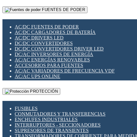
RELÉS INTELIGENTES WIFI
GATEWAY LORAWAN
RELÉS MINIATURA DE POTENCIA
FUENTES DE PODER
GESTIÓN DE REDES
SENSORES MAGNÉTICOS
INFRAESTRUCTURA ETHERCAT
SOPORTE PARA CIRCUITO IMPRESO
PERIFÉRICOS DE RED
SOQUETES PARA RELÉ
AC/DC FUENTES DE PODER
PLACAS MODULARES IOT
SWITCH Y MICROSWITCH
AC/DC CARGADORES DE BATERÍA
SWITCHES Y REDES WIFI
TARJETAS PI
AC/DC DRIVERS LED
SOLUCIONES IOT
UNIÓN Y DERIVACIÓN DE CABLE
DC/DC CONVERTIDORES
SOLUCIONES LORAWAN
DC/DC CONVERTIDORES DRIVER LED
SOLUCIONES RED CELULAR
DC/AC INVERSORES DE ENERGÍA
SEGURIDAD PARA REDES
AC/AC ENERGÍAS RENOVABLES
SWITCHES LAN
ACCESORIOS PARA FUENTES
TELEFONÍA IP (VOIP)
AC/AC VARIADORES DE FRECUENCIA VDF
VIGILANCIA IP (CCTV)
AC/AC UPS ONLINE
MESHTASTIC
PROTECCIÓN
FUSIBLES
CONMUTADORES Y TRANSFERENCIAS
ENCHUFES INDUSTRIALES
INTERRUPTORES - SECCIONADORES
SUPRESORES DE TRANSIENTES
TRANSFORMADORES DE CORRIENTE PARA MEDID