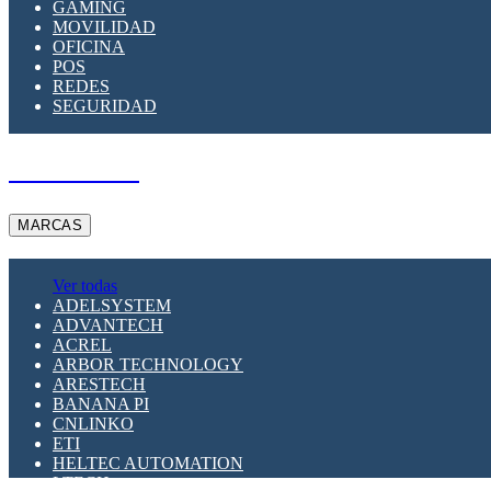
GAMING
MOVILIDAD
OFICINA
POS
REDES
SEGURIDAD
A PEDIDO
MARCAS
Ver todas
ADELSYSTEM
ADVANTECH
ACREL
ARBOR TECHNOLOGY
ARESTECH
BANANA PI
CNLINKO
ETI
HELTEC AUTOMATION
LTECH