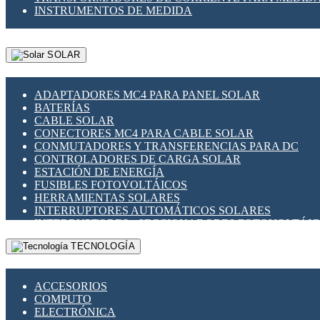
INSTRUMENTOS DE MEDIDA
SOLAR
ADAPTADORES MC4 PARA PANEL SOLAR
BATERÍAS
CABLE SOLAR
CONECTORES MC4 PARA CABLE SOLAR
CONMUTADORES Y TRANSFERENCIAS PARA DC
CONTROLADORES DE CARGA SOLAR
ESTACIÓN DE ENERGÍA
FUSIBLES FOTOVOLTÁICOS
HERRAMIENTAS SOLARES
INTERRUPTORES AUTOMÁTICOS SOLARES
INTERRUPTORES - SECCIONADORES FOTOVOLTÁI
MONTAJE PANEL SOLAR
TECNOLOGÍA
PORTA FUSIBLES Y SECCIONADORES FOTOVOLTAI
SUPRESOR DE TRANSIENTES SPDS PARA APLICACI
ACCESORIOS
COMPUTO
ELECTRÓNICA