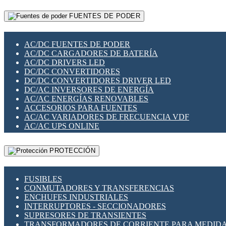
RELÉS INTELIGENTES WIFI
GATEWAY LORAWAN
RELÉS MINIATURA DE POTENCIA
FUENTES DE PODER
GESTIÓN DE REDES
SENSORES MAGNÉTICOS
INFRAESTRUCTURA ETHERCAT
SOPORTE PARA CIRCUITO IMPRESO
PERIFÉRICOS DE RED
SOQUETES PARA RELÉ
AC/DC FUENTES DE PODER
PLACAS MODULARES IOT
SWITCH Y MICROSWITCH
AC/DC CARGADORES DE BATERÍA
SWITCHES Y REDES WIFI
TARJETAS PI
AC/DC DRIVERS LED
SOLUCIONES IOT
UNIÓN Y DERIVACIÓN DE CABLE
DC/DC CONVERTIDORES
SOLUCIONES LORAWAN
DC/DC CONVERTIDORES DRIVER LED
SOLUCIONES RED CELULAR
DC/AC INVERSORES DE ENERGÍA
SEGURIDAD PARA REDES
AC/AC ENERGÍAS RENOVABLES
SWITCHES LAN
ACCESORIOS PARA FUENTES
TELEFONÍA IP (VOIP)
AC/AC VARIADORES DE FRECUENCIA VDF
VIGILANCIA IP (CCTV)
AC/AC UPS ONLINE
MESHTASTIC
PROTECCIÓN
FUSIBLES
CONMUTADORES Y TRANSFERENCIAS
ENCHUFES INDUSTRIALES
INTERRUPTORES - SECCIONADORES
SUPRESORES DE TRANSIENTES
TRANSFORMADORES DE CORRIENTE PARA MEDID