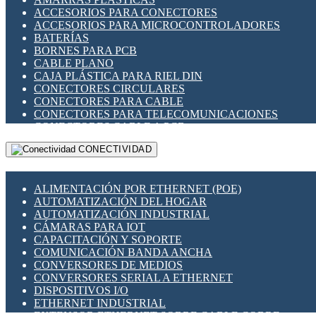
ENCHUFES INDUSTRIALES
ACCESORIOS PARA CONECTORES
INDICADORES PARA PANEL
ACCESORIOS PARA MICROCONTROLADORES
INTERFACES DE RELÉ
BATERÍAS
INTERRUPTORES FIN DE CARRERA
BORNES PARA PCB
LLAVES CONMUTADORAS
CABLE PLANO
MEDIDORES DE ENERGÍA Y TC'S DE CORRIENTE
CAJA PLÁSTICA PARA RIEL DIN
MOTORES PASO A PASO
CONECTORES CIRCULARES
PANTALLAS HMI
CONECTORES PARA CABLE
PLC -CONTROLADORES LÓGICO PROGRAMABLES
CONECTORES PARA TELECOMUNICACIONES
PROGRAMADORES DE HORARIO
CONECTORES CABLE A PCB
PROTECCIÓN ELÉCTRICA
CONECTORES PCB A CABLE
RELÉS DE PROTECCIÓN
CONECTIVIDAD
DIP SWITCHES
SENSORES CAPACITIVOS
DISPLAYS 7 SEGMENTOS
SENSORES DE POSICIÓN LINEAL
FUSIBLES Y PORTAFUSIBLES
SENSORES FOTOELÉCTRICOS
ALIMENTACIÓN POR ETHERNET (POE)
HERRAMIENTAS VARIAS
SENSORES INDUCTIVOS
AUTOMATIZACIÓN DEL HOGAR
ILUMINACIÓN LED
TEMPORIZADORES
AUTOMATIZACIÓN INDUSTRIAL
INTERRUPTORES REED
VARIACS
CÁMARAS PARA IOT
INTERFACES DE RELÉ
VARIADORES DE FRECUENCIA [VDF]
CAPACITACIÓN Y SOPORTE
OTROS RELÉS
SECCIONADORES - INTERRUPTORES
COMUNICACIÓN BANDA ANCHA
PROTECCIÓN TÉRMICA
MAQUINARIA
CONVERSORES DE MEDIOS
RELÉS AUTOMOTRICES
CONVERSORES SERIAL A ETHERNET
RELÉS DE SEÑAL
DISPOSITIVOS I/O
RELÉS DE ESTADO SÓLIDO SSR
ETHERNET INDUSTRIAL
RELÉS INDUSTRIALES
EXTENSOR ETHERNET SOBRE CABLE COBRE