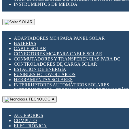
INSTRUMENTOS DE MEDIDA
SOLAR
ADAPTADORES MC4 PARA PANEL SOLAR
BATERÍAS
CABLE SOLAR
CONECTORES MC4 PARA CABLE SOLAR
CONMUTADORES Y TRANSFERENCIAS PARA DC
CONTROLADORES DE CARGA SOLAR
ESTACIÓN DE ENERGÍA
FUSIBLES FOTOVOLTÁICOS
HERRAMIENTAS SOLARES
INTERRUPTORES AUTOMÁTICOS SOLARES
INTERRUPTORES - SECCIONADORES FOTOVOLTÁI
MONTAJE PANEL SOLAR
TECNOLOGÍA
PORTA FUSIBLES Y SECCIONADORES FOTOVOLTAI
SUPRESOR DE TRANSIENTES SPDS PARA APLICACI
ACCESORIOS
COMPUTO
ELECTRÓNICA