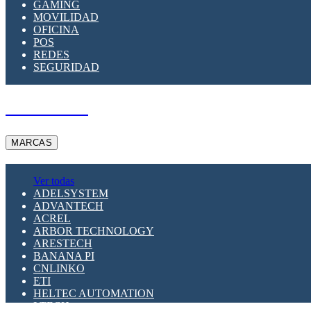
GAMING
MOVILIDAD
OFICINA
POS
REDES
SEGURIDAD
A PEDIDO
MARCAS
Ver todas
ADELSYSTEM
ADVANTECH
ACREL
ARBOR TECHNOLOGY
ARESTECH
BANANA PI
CNLINKO
ETI
HELTEC AUTOMATION
LTECH