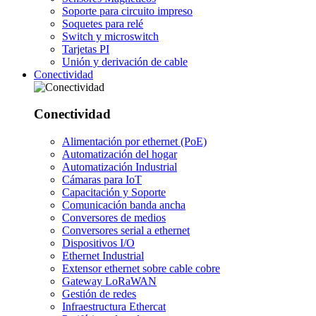
Soporte para circuito impreso
Soquetes para relé
Switch y microswitch
Tarjetas PI
Unión y derivación de cable
Conectividad
Conectividad
Alimentación por ethernet (PoE)
Automatización del hogar
Automatización Industrial
Cámaras para IoT
Capacitación y Soporte
Comunicación banda ancha
Conversores de medios
Conversores serial a ethernet
Dispositivos I/O
Ethernet Industrial
Extensor ethernet sobre cable cobre
Gateway LoRaWAN
Gestión de redes
Infraestructura Ethercat