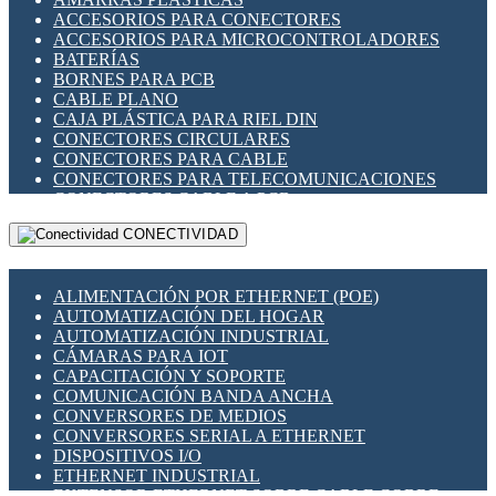
ENCHUFES INDUSTRIALES
ACCESORIOS PARA CONECTORES
INDICADORES PARA PANEL
ACCESORIOS PARA MICROCONTROLADORES
INTERFACES DE RELÉ
BATERÍAS
INTERRUPTORES FIN DE CARRERA
BORNES PARA PCB
LLAVES CONMUTADORAS
CABLE PLANO
MEDIDORES DE ENERGÍA Y TC'S DE CORRIENTE
CAJA PLÁSTICA PARA RIEL DIN
MOTORES PASO A PASO
CONECTORES CIRCULARES
PANTALLAS HMI
CONECTORES PARA CABLE
PLC -CONTROLADORES LÓGICO PROGRAMABLES
CONECTORES PARA TELECOMUNICACIONES
PROGRAMADORES DE HORARIO
CONECTORES CABLE A PCB
PROTECCIÓN ELÉCTRICA
CONECTORES PCB A CABLE
RELÉS DE PROTECCIÓN
CONECTIVIDAD
DIP SWITCHES
SENSORES CAPACITIVOS
DISPLAYS 7 SEGMENTOS
SENSORES DE POSICIÓN LINEAL
FUSIBLES Y PORTAFUSIBLES
SENSORES FOTOELÉCTRICOS
ALIMENTACIÓN POR ETHERNET (POE)
HERRAMIENTAS VARIAS
SENSORES INDUCTIVOS
AUTOMATIZACIÓN DEL HOGAR
ILUMINACIÓN LED
TEMPORIZADORES
AUTOMATIZACIÓN INDUSTRIAL
INTERRUPTORES REED
VARIACS
CÁMARAS PARA IOT
INTERFACES DE RELÉ
VARIADORES DE FRECUENCIA [VDF]
CAPACITACIÓN Y SOPORTE
OTROS RELÉS
SECCIONADORES - INTERRUPTORES
COMUNICACIÓN BANDA ANCHA
PROTECCIÓN TÉRMICA
MAQUINARIA
CONVERSORES DE MEDIOS
RELÉS AUTOMOTRICES
CONVERSORES SERIAL A ETHERNET
RELÉS DE SEÑAL
DISPOSITIVOS I/O
RELÉS DE ESTADO SÓLIDO SSR
ETHERNET INDUSTRIAL
RELÉS INDUSTRIALES
EXTENSOR ETHERNET SOBRE CABLE COBRE