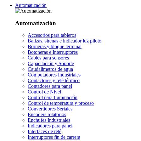
Automatización
Automatización
Accesorios para tableros
Balizas, sirenas e indicador luz piloto
Borneras y bloque terminal
Botoneras e Interruptores
Cables para sensores
Capacitación y Soporte
Caudalímetros de agua
Computadores Industriales
Contactores y relé térmico
Contadores para panel
Control de Nivel
Control para Iluminación
Control de temperatura y proceso
Convertidores Seriales
Encoders rotatorios
Enchufes Industriales
Indicadores para panel
Interfaces de relé
Interruptores fin de carrera