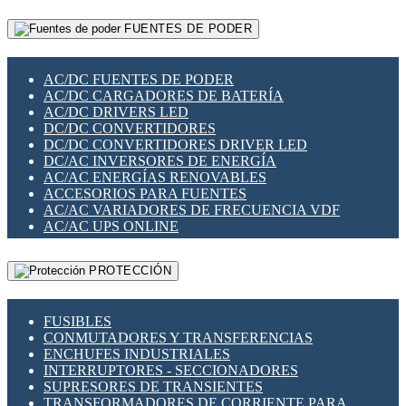
RELÉS INTELIGENTES WIFI
GATEWAY LORAWAN
RELÉS MINIATURA DE POTENCIA
FUENTES DE PODER
GESTIÓN DE REDES
SENSORES MAGNÉTICOS
INFRAESTRUCTURA ETHERCAT
SOPORTE PARA CIRCUITO IMPRESO
PERIFÉRICOS DE RED
SOQUETES PARA RELÉ
AC/DC FUENTES DE PODER
PLACAS MODULARES IOT
SWITCH Y MICROSWITCH
AC/DC CARGADORES DE BATERÍA
SWITCHES Y REDES WIFI
TARJETAS PI
AC/DC DRIVERS LED
SOLUCIONES IOT
UNIÓN Y DERIVACIÓN DE CABLE
DC/DC CONVERTIDORES
SOLUCIONES LORAWAN
DC/DC CONVERTIDORES DRIVER LED
SOLUCIONES RED CELULAR
DC/AC INVERSORES DE ENERGÍA
SEGURIDAD PARA REDES
AC/AC ENERGÍAS RENOVABLES
SWITCHES LAN
ACCESORIOS PARA FUENTES
TELEFONÍA IP (VOIP)
AC/AC VARIADORES DE FRECUENCIA VDF
VIGILANCIA IP (CCTV)
AC/AC UPS ONLINE
MESHTASTIC
PROTECCIÓN
FUSIBLES
CONMUTADORES Y TRANSFERENCIAS
ENCHUFES INDUSTRIALES
INTERRUPTORES - SECCIONADORES
SUPRESORES DE TRANSIENTES
TRANSFORMADORES DE CORRIENTE PARA