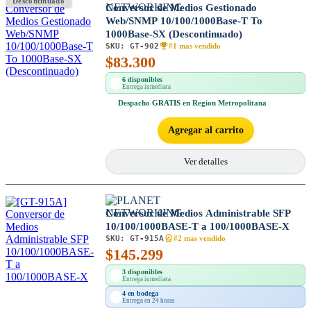
Descontinuado
Conversor de Medios Gestionado
Web/SNMP 10/100/1000Base-T To
1000Base-SX (Descontinuado)
SKU:
GT-902
#1 mas vendido
$
83.300
6 disponibles
Entrega inmediata
Despacho
GRATIS
en Region Metropolitana
Agregar al carrito
Ver detalles
Conversor de Medios Administrable SFP
10/100/1000BASE-T a 100/1000BASE-X
SKU:
GT-915A
#2 mas vendido
$
145.299
3 disponibles
Entrega inmediata
4 en bodega
Entrega en 24 horas