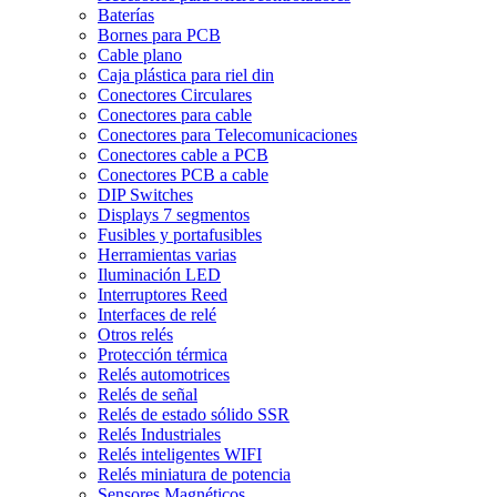
Baterías
Bornes para PCB
Cable plano
Caja plástica para riel din
Conectores Circulares
Conectores para cable
Conectores para Telecomunicaciones
Conectores cable a PCB
Conectores PCB a cable
DIP Switches
Displays 7 segmentos
Fusibles y portafusibles
Herramientas varias
Iluminación LED
Interruptores Reed
Interfaces de relé
Otros relés
Protección térmica
Relés automotrices
Relés de señal
Relés de estado sólido SSR
Relés Industriales
Relés inteligentes WIFI
Relés miniatura de potencia
Sensores Magnéticos