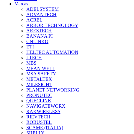
Marcas
ADELSYSTEM
ADVANTECH
ACREL
ARBOR TECHNOLOGY
ARESTECH
BANANA PI
CNLINKO
ETI
HELTEC AUTOMATION
LTECH
MBS
MEAN WELL
MSA SAFETY
METALTEX
MILESIGHT
PLANET NETWORKING
PRONUTEC
QUECLINK
NAVIGATEWORX
RAKWIRELESS
RIEVTECH
ROBUSTEL
SCAME (ITALIA)
SHELLY