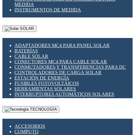
MEDIDA
INSTRUMENTOS DE MEDIDA
SOLAR
ADAPTADORES MC4 PARA PANEL SOLAR
BATERÍAS
CABLE SOLAR
CONECTORES MC4 PARA CABLE SOLAR
CONMUTADORES Y TRANSFERENCIAS PARA DC
CONTROLADORES DE CARGA SOLAR
ESTACIÓN DE ENERGÍA
FUSIBLES FOTOVOLTÁICOS
HERRAMIENTAS SOLARES
INTERRUPTORES AUTOMÁTICOS SOLARES
INTERRUPTORES - SECCIONADORES
FOTOVOLTÁICOS
TECNOLOGÍA
MONTAJE PANEL SOLAR
PORTA FUSIBLES Y SECCIONADORES
FOTOVOLTAICOS
ACCESORIOS
SUPRESOR DE TRANSIENTES SPDS PARA
COMPUTO
APLICACIONES FOTOVOLTAICAS