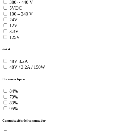
380 ~ 440 V
5VDC
100 – 240 V
24V
12V
3.3V
125V
slot 4
48V-3.2A
48V / 3.2A / 150W
Eficiencia típica
84%
79%
83%
95%
Comunicación del conmutador