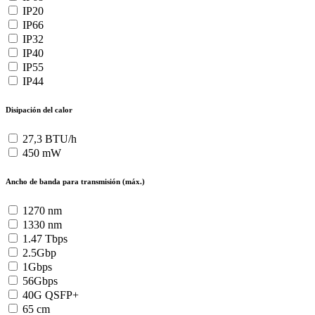
IP20
IP66
IP32
IP40
IP55
IP44
Disipación del calor
27,3 BTU/h
450 mW
Ancho de banda para transmisión (máx.)
1270 nm
1330 nm
1.47 Tbps
2.5Gbp
1Gbps
56Gbps
40G QSFP+
65 cm