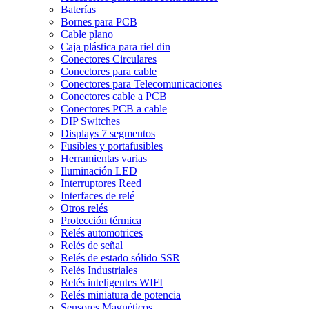
Baterías
Bornes para PCB
Cable plano
Caja plástica para riel din
Conectores Circulares
Conectores para cable
Conectores para Telecomunicaciones
Conectores cable a PCB
Conectores PCB a cable
DIP Switches
Displays 7 segmentos
Fusibles y portafusibles
Herramientas varias
Iluminación LED
Interruptores Reed
Interfaces de relé
Otros relés
Protección térmica
Relés automotrices
Relés de señal
Relés de estado sólido SSR
Relés Industriales
Relés inteligentes WIFI
Relés miniatura de potencia
Sensores Magnéticos