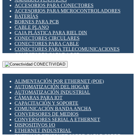
ENCHUFES INDUSTRIALES
ACCESORIOS PARA CONECTORES
INDICADORES PARA PANEL
ACCESORIOS PARA MICROCONTROLADORES
INTERFACES DE RELÉ
BATERÍAS
INTERRUPTORES FIN DE CARRERA
BORNES PARA PCB
LLAVES CONMUTADORAS
CABLE PLANO
MEDIDORES DE ENERGÍA Y TC'S DE CORRIENTE
CAJA PLÁSTICA PARA RIEL DIN
MOTORES PASO A PASO
CONECTORES CIRCULARES
PANTALLAS HMI
CONECTORES PARA CABLE
PLC -CONTROLADORES LÓGICO PROGRAMABLES
CONECTORES PARA TELECOMUNICACIONES
PROGRAMADORES DE HORARIO
CONECTORES CABLE A PCB
PROTECCIÓN ELÉCTRICA
CONECTORES PCB A CABLE
RELÉS DE PROTECCIÓN
CONECTIVIDAD
DIP SWITCHES
SENSORES CAPACITIVOS
DISPLAYS 7 SEGMENTOS
SENSORES DE POSICIÓN LINEAL
FUSIBLES Y PORTAFUSIBLES
SENSORES FOTOELÉCTRICOS
ALIMENTACIÓN POR ETHERNET (POE)
HERRAMIENTAS VARIAS
SENSORES INDUCTIVOS
AUTOMATIZACIÓN DEL HOGAR
ILUMINACIÓN LED
TEMPORIZADORES
AUTOMATIZACIÓN INDUSTRIAL
INTERRUPTORES REED
VARIACS
CÁMARAS PARA IOT
INTERFACES DE RELÉ
VARIADORES DE FRECUENCIA [VDF]
CAPACITACIÓN Y SOPORTE
OTROS RELÉS
SECCIONADORES - INTERRUPTORES
COMUNICACIÓN BANDA ANCHA
PROTECCIÓN TÉRMICA
MAQUINARIA
CONVERSORES DE MEDIOS
RELÉS AUTOMOTRICES
CONVERSORES SERIAL A ETHERNET
RELÉS DE SEÑAL
DISPOSITIVOS I/O
RELÉS DE ESTADO SÓLIDO SSR
ETHERNET INDUSTRIAL
RELÉS INDUSTRIALES
EXTENSOR ETHERNET SOBRE CABLE COBRE