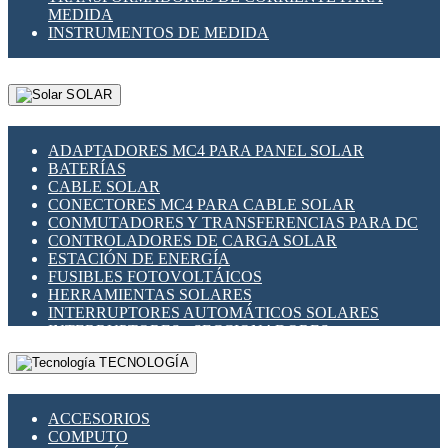
MEDIDA
INSTRUMENTOS DE MEDIDA
SOLAR
ADAPTADORES MC4 PARA PANEL SOLAR
BATERÍAS
CABLE SOLAR
CONECTORES MC4 PARA CABLE SOLAR
CONMUTADORES Y TRANSFERENCIAS PARA DC
CONTROLADORES DE CARGA SOLAR
ESTACIÓN DE ENERGÍA
FUSIBLES FOTOVOLTÁICOS
HERRAMIENTAS SOLARES
INTERRUPTORES AUTOMÁTICOS SOLARES
INTERRUPTORES - SECCIONADORES
FOTOVOLTÁICOS
TECNOLOGÍA
MONTAJE PANEL SOLAR
PORTA FUSIBLES Y SECCIONADORES
FOTOVOLTAICOS
ACCESORIOS
SUPRESOR DE TRANSIENTES SPDS PARA
COMPUTO
APLICACIONES FOTOVOLTAICAS