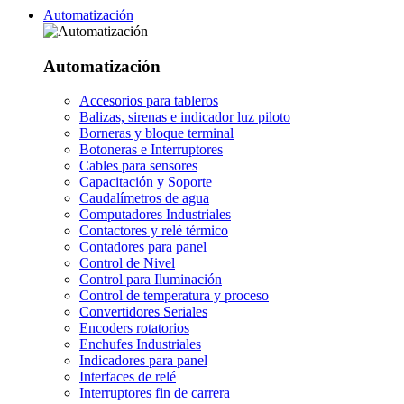
Automatización
Automatización
Accesorios para tableros
Balizas, sirenas e indicador luz piloto
Borneras y bloque terminal
Botoneras e Interruptores
Cables para sensores
Capacitación y Soporte
Caudalímetros de agua
Computadores Industriales
Contactores y relé térmico
Contadores para panel
Control de Nivel
Control para Iluminación
Control de temperatura y proceso
Convertidores Seriales
Encoders rotatorios
Enchufes Industriales
Indicadores para panel
Interfaces de relé
Interruptores fin de carrera