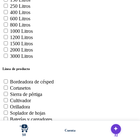
250 Litros
400 Litros
600 Litros
800 Litros
1000 Litros
1200 Litros
1500 Litros
2000 Litros
3000 Litros
Línea de producto
Bordeadora de césped
Cortasetos
Sierra de pértiga
Cultivador
Orilladora
Soplador de hojas
Baterías y cargadores
Cortadora de Cesped Zero
0
Cuenta
Motosierra
$0
AI