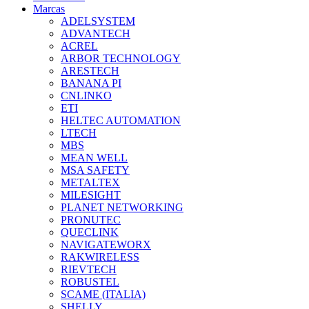
Marcas
ADELSYSTEM
ADVANTECH
ACREL
ARBOR TECHNOLOGY
ARESTECH
BANANA PI
CNLINKO
ETI
HELTEC AUTOMATION
LTECH
MBS
MEAN WELL
MSA SAFETY
METALTEX
MILESIGHT
PLANET NETWORKING
PRONUTEC
QUECLINK
NAVIGATEWORX
RAKWIRELESS
RIEVTECH
ROBUSTEL
SCAME (ITALIA)
SHELLY