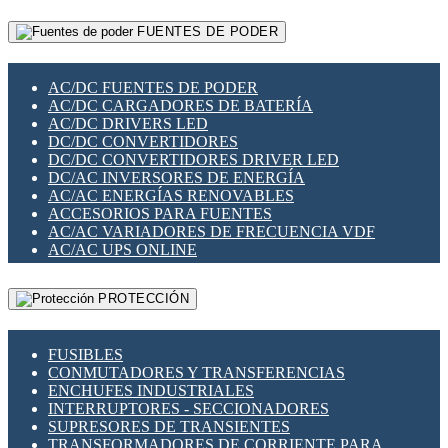
RELÉS INTELIGENTES WIFI
GATEWAY LORAWAN
RELÉS MINIATURA DE POTENCIA
FUENTES DE PODER
GESTIÓN DE REDES
SENSORES MAGNÉTICOS
INFRAESTRUCTURA ETHERCAT
SOPORTE PARA CIRCUITO IMPRESO
PERIFÉRICOS DE RED
SOQUETES PARA RELÉ
AC/DC FUENTES DE PODER
PLACAS MODULARES IOT
SWITCH Y MICROSWITCH
AC/DC CARGADORES DE BATERÍA
SWITCHES Y REDES WIFI
TARJETAS PI
AC/DC DRIVERS LED
SOLUCIONES IOT
UNIÓN Y DERIVACIÓN DE CABLE
DC/DC CONVERTIDORES
SOLUCIONES LORAWAN
DC/DC CONVERTIDORES DRIVER LED
SOLUCIONES RED CELULAR
DC/AC INVERSORES DE ENERGÍA
SEGURIDAD PARA REDES
AC/AC ENERGÍAS RENOVABLES
SWITCHES LAN
ACCESORIOS PARA FUENTES
TELEFONÍA IP (VOIP)
AC/AC VARIADORES DE FRECUENCIA VDF
VIGILANCIA IP (CCTV)
AC/AC UPS ONLINE
MESHTASTIC
PROTECCIÓN
FUSIBLES
CONMUTADORES Y TRANSFERENCIAS
ENCHUFES INDUSTRIALES
INTERRUPTORES - SECCIONADORES
SUPRESORES DE TRANSIENTES
TRANSFORMADORES DE CORRIENTE PARA