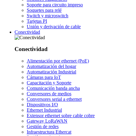
Soporte para circuito impreso
Soquetes para relé
Switch y microswitch
Tarjetas PI
Unión y derivación de cable
Conectividad
Conectividad
Alimentación por ethernet (PoE)
Automatización del hogar
Automatización Industrial
Cámaras para IoT
Capacitación y Soporte
Comunicación banda ancha
Conversores de medios
Conversores serial a ethernet
Dispositivos I/O
Ethernet Industrial
Extensor ethernet sobre cable cobre
Gateway LoRaWAN
Gestión de redes
Infraestructura Ethercat