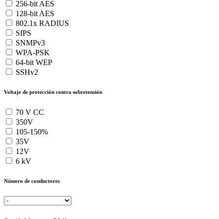
256-bit AES
128-bit AES
802.1x RADIUS
SIPS
SNMPv3
WPA-PSK
64-bit WEP
SSHv2
Voltaje de protección contra sobretensión
70 V CC
350V
105-150%
35V
12V
6 kV
Número de conductores