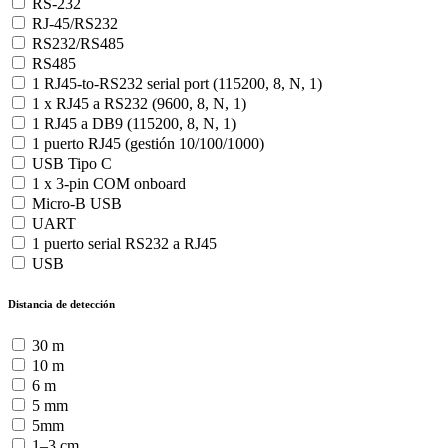
RS-232
RJ-45/RS232
RS232/RS485
RS485
1 RJ45-to-RS232 serial port (115200, 8, N, 1)
1 x RJ45 a RS232 (9600, 8, N, 1)
1 RJ45 a DB9 (115200, 8, N, 1)
1 puerto RJ45 (gestión 10/100/1000)
USB Tipo C
1 x 3-pin COM onboard
Micro-B USB
UART
1 puerto serial RS232 a RJ45
USB
Distancia de detección
30 m
10 m
6 m
5 mm
5mm
1–3 cm