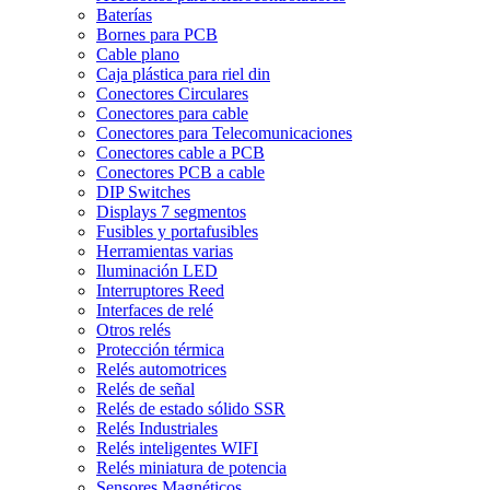
Baterías
Bornes para PCB
Cable plano
Caja plástica para riel din
Conectores Circulares
Conectores para cable
Conectores para Telecomunicaciones
Conectores cable a PCB
Conectores PCB a cable
DIP Switches
Displays 7 segmentos
Fusibles y portafusibles
Herramientas varias
Iluminación LED
Interruptores Reed
Interfaces de relé
Otros relés
Protección térmica
Relés automotrices
Relés de señal
Relés de estado sólido SSR
Relés Industriales
Relés inteligentes WIFI
Relés miniatura de potencia
Sensores Magnéticos