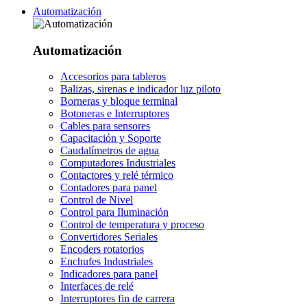
Automatización
Automatización
Accesorios para tableros
Balizas, sirenas e indicador luz piloto
Borneras y bloque terminal
Botoneras e Interruptores
Cables para sensores
Capacitación y Soporte
Caudalímetros de agua
Computadores Industriales
Contactores y relé térmico
Contadores para panel
Control de Nivel
Control para Iluminación
Control de temperatura y proceso
Convertidores Seriales
Encoders rotatorios
Enchufes Industriales
Indicadores para panel
Interfaces de relé
Interruptores fin de carrera