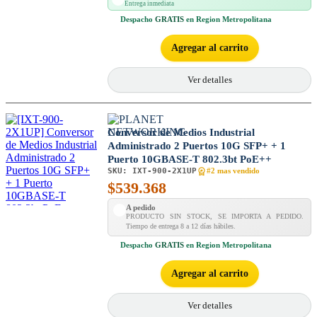
Entrega inmediata
Despacho
GRATIS
en Region Metropolitana
Agregar al carrito
Ver detalles
Conversor de Medios Industrial
Administrado 2 Puertos 10G SFP+ + 1
Puerto 10GBASE-T 802.3bt PoE++
SKU:
IXT-900-2X1UP
#2 mas vendido
$
539.368
A pedido
PRODUCTO SIN STOCK, SE IMPORTA A PEDIDO.
Tiempo de entrega 8 a 12 días hábiles.
Despacho
GRATIS
en Region Metropolitana
Agregar al carrito
Ver detalles