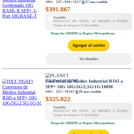
SKU:
IXT-900-1X1T
#7 mas vendido
$
391.867
A pedido
PRODUCTO SIN STOCK, SE IMPORTA A PEDIDO.
Tiempo de entrega 8 a 12 días hábiles.
Despacho
GRATIS
en Region Metropolitana
Agregar al carrito
Ver detalles
Conversor de Medios Industrial RJ45 a
SFP+ 10G 10G/5G/2,5G/1G/100M
SKU:
IXT-705AT
#8 mas vendido
$
325.822
A pedido
PRODUCTO SIN STOCK, SE IMPORTA A PEDIDO.
Tiempo de entrega 8 a 12 días hábiles.
Despacho
GRATIS
en Region Metropolitana