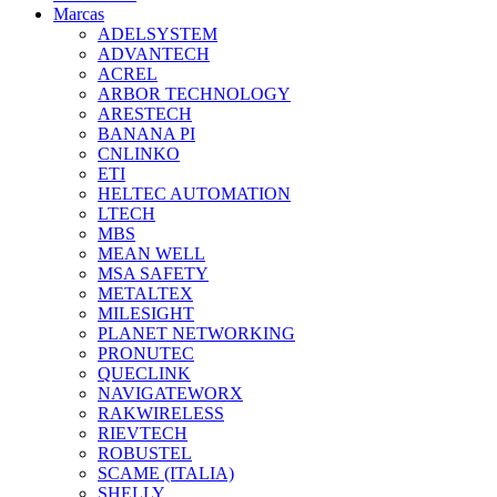
Marcas
ADELSYSTEM
ADVANTECH
ACREL
ARBOR TECHNOLOGY
ARESTECH
BANANA PI
CNLINKO
ETI
HELTEC AUTOMATION
LTECH
MBS
MEAN WELL
MSA SAFETY
METALTEX
MILESIGHT
PLANET NETWORKING
PRONUTEC
QUECLINK
NAVIGATEWORX
RAKWIRELESS
RIEVTECH
ROBUSTEL
SCAME (ITALIA)
SHELLY