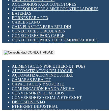
ENCHUFES INDUSTRIALES
ACCESORIOS PARA CONECTORES
INDICADORES PARA PANEL
ACCESORIOS PARA MICROCONTROLADORES
INTERFACES DE RELÉ
BATERÍAS
INTERRUPTORES FIN DE CARRERA
BORNES PARA PCB
LLAVES CONMUTADORAS
CABLE PLANO
MEDIDORES DE ENERGÍA Y TC'S DE CORRIENTE
CAJA PLÁSTICA PARA RIEL DIN
MOTORES PASO A PASO
CONECTORES CIRCULARES
PANTALLAS HMI
CONECTORES PARA CABLE
PLC -CONTROLADORES LÓGICO PROGRAMABLES
CONECTORES PARA TELECOMUNICACIONES
PROGRAMADORES DE HORARIO
CONECTORES CABLE A PCB
PROTECCIÓN ELÉCTRICA
CONECTORES PCB A CABLE
RELÉS DE PROTECCIÓN
CONECTIVIDAD
DIP SWITCHES
SENSORES CAPACITIVOS
DISPLAYS 7 SEGMENTOS
SENSORES DE POSICIÓN LINEAL
FUSIBLES Y PORTAFUSIBLES
SENSORES FOTOELÉCTRICOS
ALIMENTACIÓN POR ETHERNET (POE)
HERRAMIENTAS VARIAS
SENSORES INDUCTIVOS
AUTOMATIZACIÓN DEL HOGAR
ILUMINACIÓN LED
TEMPORIZADORES
AUTOMATIZACIÓN INDUSTRIAL
INTERRUPTORES REED
VARIACS
CÁMARAS PARA IOT
INTERFACES DE RELÉ
VARIADORES DE FRECUENCIA [VDF]
CAPACITACIÓN Y SOPORTE
OTROS RELÉS
SECCIONADORES - INTERRUPTORES
COMUNICACIÓN BANDA ANCHA
PROTECCIÓN TÉRMICA
MAQUINARIA
CONVERSORES DE MEDIOS
RELÉS AUTOMOTRICES
CONVERSORES SERIAL A ETHERNET
RELÉS DE SEÑAL
DISPOSITIVOS I/O
RELÉS DE ESTADO SÓLIDO SSR
ETHERNET INDUSTRIAL
RELÉS INDUSTRIALES
EXTENSOR ETHERNET SOBRE CABLE COBRE