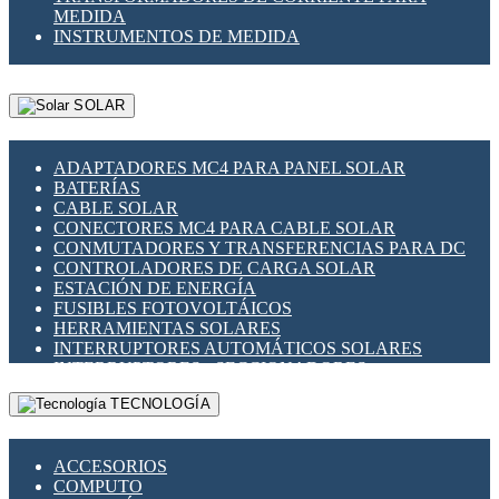
MEDIDA
INSTRUMENTOS DE MEDIDA
SOLAR
ADAPTADORES MC4 PARA PANEL SOLAR
BATERÍAS
CABLE SOLAR
CONECTORES MC4 PARA CABLE SOLAR
CONMUTADORES Y TRANSFERENCIAS PARA DC
CONTROLADORES DE CARGA SOLAR
ESTACIÓN DE ENERGÍA
FUSIBLES FOTOVOLTÁICOS
HERRAMIENTAS SOLARES
INTERRUPTORES AUTOMÁTICOS SOLARES
INTERRUPTORES - SECCIONADORES
FOTOVOLTÁICOS
TECNOLOGÍA
MONTAJE PANEL SOLAR
PORTA FUSIBLES Y SECCIONADORES
FOTOVOLTAICOS
ACCESORIOS
SUPRESOR DE TRANSIENTES SPDS PARA
COMPUTO
APLICACIONES FOTOVOLTAICAS