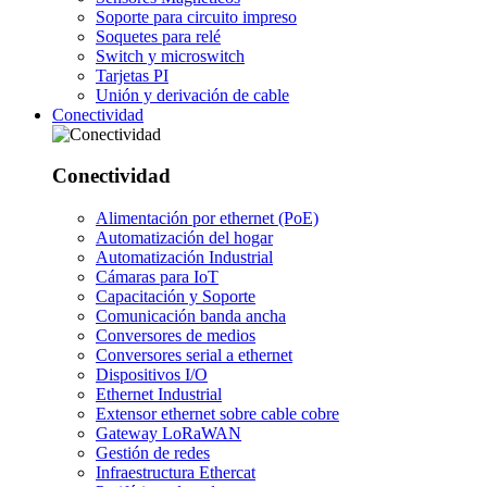
Soporte para circuito impreso
Soquetes para relé
Switch y microswitch
Tarjetas PI
Unión y derivación de cable
Conectividad
Conectividad
Alimentación por ethernet (PoE)
Automatización del hogar
Automatización Industrial
Cámaras para IoT
Capacitación y Soporte
Comunicación banda ancha
Conversores de medios
Conversores serial a ethernet
Dispositivos I/O
Ethernet Industrial
Extensor ethernet sobre cable cobre
Gateway LoRaWAN
Gestión de redes
Infraestructura Ethercat