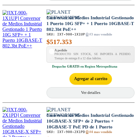
Conversor de Medios Industrial Gestionado
1 Puerto 10G SFP+ + 1 Puerto 10GBASE-T
802.3bt PoE++
SKU:
IXT-900-1X1UP
#3 mas vendido
$
517.353
A pedido
PRODUCTO SIN STOCK, SE IMPORTA A PEDIDO.
Tiempo de entrega 8 a 12 días hábiles.
Despacho
GRATIS
en Region Metropolitana
Agregar al carrito
Ver detalles
Conversor de Medios Industrial Gestionado
10GBASE-X SFP+ de 2 Puertos +
10GBASE-T PoE PD de 1 Puerto
SKU:
IXT-900-2X1PD
#4 mas vendido