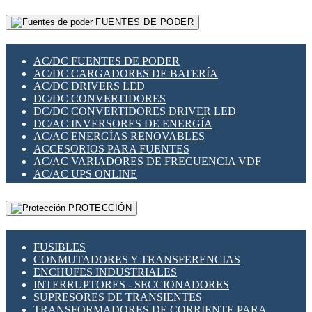
RELÉS INTELIGENTES WIFI
GATEWAY LORAWAN
RELÉS MINIATURA DE POTENCIA
FUENTES DE PODER
GESTIÓN DE REDES
SENSORES MAGNÉTICOS
INFRAESTRUCTURA ETHERCAT
SOPORTE PARA CIRCUITO IMPRESO
PERIFÉRICOS DE RED
SOQUETES PARA RELÉ
AC/DC FUENTES DE PODER
PLACAS MODULARES IOT
SWITCH Y MICROSWITCH
AC/DC CARGADORES DE BATERÍA
SWITCHES Y REDES WIFI
TARJETAS PI
AC/DC DRIVERS LED
SOLUCIONES IOT
UNIÓN Y DERIVACIÓN DE CABLE
DC/DC CONVERTIDORES
SOLUCIONES LORAWAN
DC/DC CONVERTIDORES DRIVER LED
SOLUCIONES RED CELULAR
DC/AC INVERSORES DE ENERGÍA
SEGURIDAD PARA REDES
AC/AC ENERGÍAS RENOVABLES
SWITCHES LAN
ACCESORIOS PARA FUENTES
TELEFONÍA IP (VOIP)
AC/AC VARIADORES DE FRECUENCIA VDF
VIGILANCIA IP (CCTV)
AC/AC UPS ONLINE
MESHTASTIC
PROTECCIÓN
FUSIBLES
CONMUTADORES Y TRANSFERENCIAS
ENCHUFES INDUSTRIALES
INTERRUPTORES - SECCIONADORES
SUPRESORES DE TRANSIENTES
TRANSFORMADORES DE CORRIENTE PARA