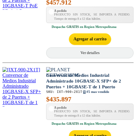
$
457.912
A pedido
PRODUCTO SIN STOCK, SE IMPORTA A PEDIDO.
Tiempo de entrega 8 a 12 días hábiles.
Despacho
GRATIS
en Region Metropolitana
Agregar al carrito
Ver detalles
Conversor de Medios Industrial
Administrado 10GBASE-X SFP+ de 2
Puertos + 10GBASE-T de 1 Puerto
SKU:
IXT-900-2X1T
#5 mas vendido
$
435.897
A pedido
PRODUCTO SIN STOCK, SE IMPORTA A PEDIDO.
Tiempo de entrega 8 a 12 días hábiles.
Despacho
GRATIS
en Region Metropolitana
Agregar al carrito