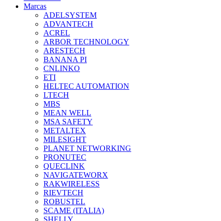
Marcas
ADELSYSTEM
ADVANTECH
ACREL
ARBOR TECHNOLOGY
ARESTECH
BANANA PI
CNLINKO
ETI
HELTEC AUTOMATION
LTECH
MBS
MEAN WELL
MSA SAFETY
METALTEX
MILESIGHT
PLANET NETWORKING
PRONUTEC
QUECLINK
NAVIGATEWORX
RAKWIRELESS
RIEVTECH
ROBUSTEL
SCAME (ITALIA)
SHELLY