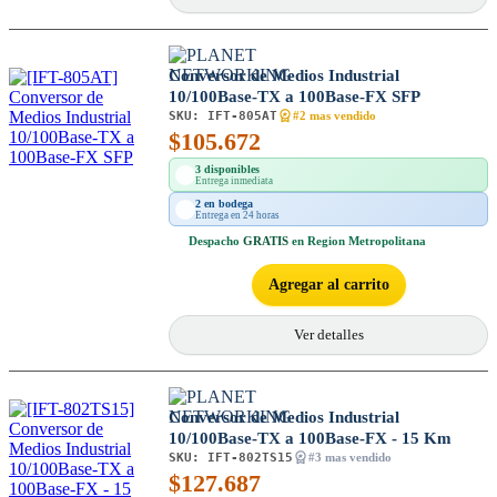
Conversor de Medios Industrial
10/100Base-TX a 100Base-FX SFP
SKU:
IFT-805AT
#2 mas vendido
$
105.672
3 disponibles
Entrega inmediata
2 en bodega
Entrega en 24 horas
Despacho
GRATIS
en Region Metropolitana
Agregar al carrito
Ver detalles
Conversor de Medios Industrial
10/100Base-TX a 100Base-FX - 15 Km
SKU:
IFT-802TS15
#3 mas vendido
$
127.687