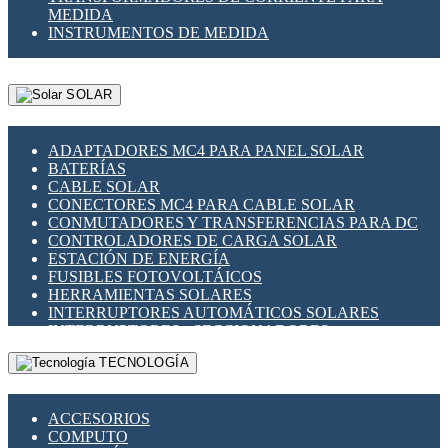
MEDIDA
INSTRUMENTOS DE MEDIDA
SOLAR
ADAPTADORES MC4 PARA PANEL SOLAR
BATERÍAS
CABLE SOLAR
CONECTORES MC4 PARA CABLE SOLAR
CONMUTADORES Y TRANSFERENCIAS PARA DC
CONTROLADORES DE CARGA SOLAR
ESTACIÓN DE ENERGÍA
FUSIBLES FOTOVOLTÁICOS
HERRAMIENTAS SOLARES
INTERRUPTORES AUTOMÁTICOS SOLARES
INTERRUPTORES - SECCIONADORES
FOTOVOLTÁICOS
TECNOLOGÍA
MONTAJE PANEL SOLAR
PORTA FUSIBLES Y SECCIONADORES
FOTOVOLTAICOS
ACCESORIOS
SUPRESOR DE TRANSIENTES SPDS PARA
COMPUTO
APLICACIONES FOTOVOLTAICAS