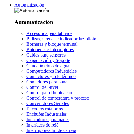
Automatización
Automatización
Accesorios para tableros
Balizas, sirenas e indicador luz piloto
Borneras y bloque terminal
Botoneras e Interruptores
Cables para sensores
Capacitación y Soporte
Caudalímetros de agua
Computadores Industriales
Contactores y relé térmico
Contadores para panel
Control de Nivel
Control para Iluminación
Control de temperatura y proceso
Convertidores Seriales
Encoders rotatorios
Enchufes Industriales
Indicadores para panel
Interfaces de relé
Interruptores fin de carrera