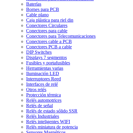
Baterías
Bornes para PCB
Cable plano
Caja plástica para riel din
Conectores Circulares
Conectores para cable
Conectores para Telecomunicaciones
Conectores cable a PCB
Conectores PCB a cable
DIP Switches
Displays 7 segmentos
Fusibles y portafusibles
Herramientas varias
Iluminación LED
Interruptores Reed
Interfaces de relé
Otros relés
Protección térmica
Relés automotrices
Relés de señal
Relés de estado sólido SSR
Relés Industriales
Relés inteligentes WIFI
Relés miniatura de potencia
Sensores Magnéticos