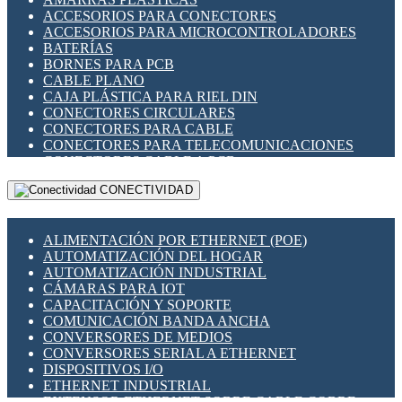
ENCHUFES INDUSTRIALES
ACCESORIOS PARA CONECTORES
INDICADORES PARA PANEL
ACCESORIOS PARA MICROCONTROLADORES
INTERFACES DE RELÉ
BATERÍAS
INTERRUPTORES FIN DE CARRERA
BORNES PARA PCB
LLAVES CONMUTADORAS
CABLE PLANO
MEDIDORES DE ENERGÍA Y TC'S DE CORRIENTE
CAJA PLÁSTICA PARA RIEL DIN
MOTORES PASO A PASO
CONECTORES CIRCULARES
PANTALLAS HMI
CONECTORES PARA CABLE
PLC -CONTROLADORES LÓGICO PROGRAMABLES
CONECTORES PARA TELECOMUNICACIONES
PROGRAMADORES DE HORARIO
CONECTORES CABLE A PCB
PROTECCIÓN ELÉCTRICA
CONECTORES PCB A CABLE
RELÉS DE PROTECCIÓN
CONECTIVIDAD
DIP SWITCHES
SENSORES CAPACITIVOS
DISPLAYS 7 SEGMENTOS
SENSORES DE POSICIÓN LINEAL
FUSIBLES Y PORTAFUSIBLES
SENSORES FOTOELÉCTRICOS
ALIMENTACIÓN POR ETHERNET (POE)
HERRAMIENTAS VARIAS
SENSORES INDUCTIVOS
AUTOMATIZACIÓN DEL HOGAR
ILUMINACIÓN LED
TEMPORIZADORES
AUTOMATIZACIÓN INDUSTRIAL
INTERRUPTORES REED
VARIACS
CÁMARAS PARA IOT
INTERFACES DE RELÉ
VARIADORES DE FRECUENCIA [VDF]
CAPACITACIÓN Y SOPORTE
OTROS RELÉS
SECCIONADORES - INTERRUPTORES
COMUNICACIÓN BANDA ANCHA
PROTECCIÓN TÉRMICA
MAQUINARIA
CONVERSORES DE MEDIOS
RELÉS AUTOMOTRICES
CONVERSORES SERIAL A ETHERNET
RELÉS DE SEÑAL
DISPOSITIVOS I/O
RELÉS DE ESTADO SÓLIDO SSR
ETHERNET INDUSTRIAL
RELÉS INDUSTRIALES
EXTENSOR ETHERNET SOBRE CABLE COBRE