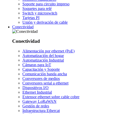
Soporte para circuito impreso
Soquetes para relé
Switch y microswitch
Tarjetas PI
Unión y derivación de cable
Conectividad
Conectividad
Alimentación por ethernet (PoE)
Automatización del hogar
Automatización Industrial
Cámaras para IoT
Capacitación y Soporte
Comunicación banda ancha
Conversores de medios
Conversores serial a ethernet
Dispositivos I/O
Ethernet Industrial
Extensor ethernet sobre cable cobre
Gateway LoRaWAN
Gestión de redes
Infraestructura Ethercat