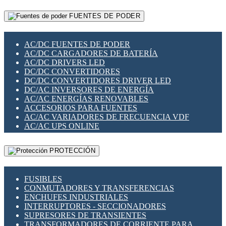
RELÉS INTELIGENTES WIFI
GATEWAY LORAWAN
RELÉS MINIATURA DE POTENCIA
FUENTES DE PODER
GESTIÓN DE REDES
SENSORES MAGNÉTICOS
INFRAESTRUCTURA ETHERCAT
SOPORTE PARA CIRCUITO IMPRESO
PERIFÉRICOS DE RED
SOQUETES PARA RELÉ
AC/DC FUENTES DE PODER
PLACAS MODULARES IOT
SWITCH Y MICROSWITCH
AC/DC CARGADORES DE BATERÍA
SWITCHES Y REDES WIFI
TARJETAS PI
AC/DC DRIVERS LED
SOLUCIONES IOT
UNIÓN Y DERIVACIÓN DE CABLE
DC/DC CONVERTIDORES
SOLUCIONES LORAWAN
DC/DC CONVERTIDORES DRIVER LED
SOLUCIONES RED CELULAR
DC/AC INVERSORES DE ENERGÍA
SEGURIDAD PARA REDES
AC/AC ENERGÍAS RENOVABLES
SWITCHES LAN
ACCESORIOS PARA FUENTES
TELEFONÍA IP (VOIP)
AC/AC VARIADORES DE FRECUENCIA VDF
VIGILANCIA IP (CCTV)
AC/AC UPS ONLINE
MESHTASTIC
PROTECCIÓN
FUSIBLES
CONMUTADORES Y TRANSFERENCIAS
ENCHUFES INDUSTRIALES
INTERRUPTORES - SECCIONADORES
SUPRESORES DE TRANSIENTES
TRANSFORMADORES DE CORRIENTE PARA