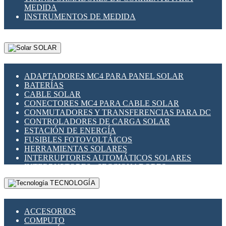
MEDIDA
INSTRUMENTOS DE MEDIDA
SOLAR
ADAPTADORES MC4 PARA PANEL SOLAR
BATERÍAS
CABLE SOLAR
CONECTORES MC4 PARA CABLE SOLAR
CONMUTADORES Y TRANSFERENCIAS PARA DC
CONTROLADORES DE CARGA SOLAR
ESTACIÓN DE ENERGÍA
FUSIBLES FOTOVOLTÁICOS
HERRAMIENTAS SOLARES
INTERRUPTORES AUTOMÁTICOS SOLARES
INTERRUPTORES - SECCIONADORES
FOTOVOLTÁICOS
TECNOLOGÍA
MONTAJE PANEL SOLAR
PORTA FUSIBLES Y SECCIONADORES
FOTOVOLTAICOS
ACCESORIOS
SUPRESOR DE TRANSIENTES SPDS PARA
COMPUTO
APLICACIONES FOTOVOLTAICAS