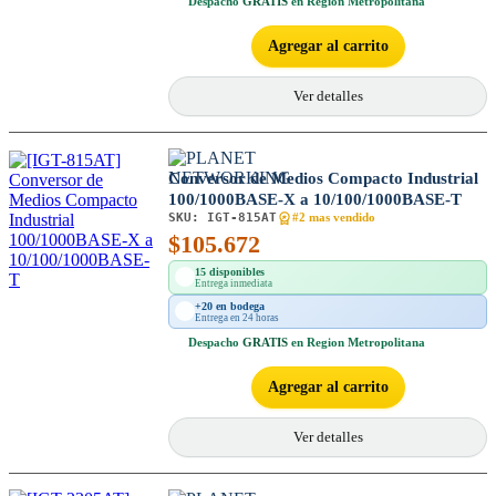
Despacho
GRATIS
en Region Metropolitana
Agregar al carrito
Ver detalles
Conversor de Medios Compacto Industrial
100/1000BASE-X a 10/100/1000BASE-T
SKU:
IGT-815AT
#2 mas vendido
$
105.672
15 disponibles
Entrega inmediata
+20 en bodega
Entrega en 24 horas
Despacho
GRATIS
en Region Metropolitana
Agregar al carrito
Ver detalles