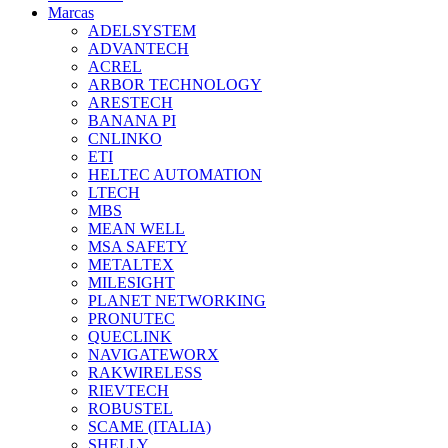
Marcas
ADELSYSTEM
ADVANTECH
ACREL
ARBOR TECHNOLOGY
ARESTECH
BANANA PI
CNLINKO
ETI
HELTEC AUTOMATION
LTECH
MBS
MEAN WELL
MSA SAFETY
METALTEX
MILESIGHT
PLANET NETWORKING
PRONUTEC
QUECLINK
NAVIGATEWORX
RAKWIRELESS
RIEVTECH
ROBUSTEL
SCAME (ITALIA)
SHELLY