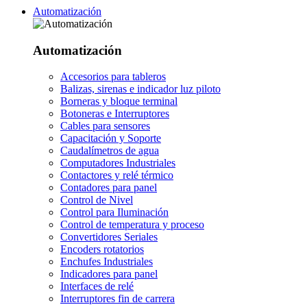
Automatización
Automatización
Accesorios para tableros
Balizas, sirenas e indicador luz piloto
Borneras y bloque terminal
Botoneras e Interruptores
Cables para sensores
Capacitación y Soporte
Caudalímetros de agua
Computadores Industriales
Contactores y relé térmico
Contadores para panel
Control de Nivel
Control para Iluminación
Control de temperatura y proceso
Convertidores Seriales
Encoders rotatorios
Enchufes Industriales
Indicadores para panel
Interfaces de relé
Interruptores fin de carrera