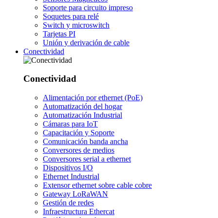
Soporte para circuito impreso
Soquetes para relé
Switch y microswitch
Tarjetas PI
Unión y derivación de cable
Conectividad
Conectividad
Alimentación por ethernet (PoE)
Automatización del hogar
Automatización Industrial
Cámaras para IoT
Capacitación y Soporte
Comunicación banda ancha
Conversores de medios
Conversores serial a ethernet
Dispositivos I/O
Ethernet Industrial
Extensor ethernet sobre cable cobre
Gateway LoRaWAN
Gestión de redes
Infraestructura Ethercat