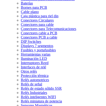
Baterías
Bornes para PCB
Cable plano
Caja plástica para riel din
Conectores Circulares
Conectores para cable
Conectores para Telecomunicaciones
Conectores cable a PCB
Conectores PCB a cable
DIP Switches
Displays 7 segmentos
Fusibles y portafusibles
Herramientas varias
Iluminación LED
Interruptores Reed
Interfaces de relé
Otros relés
Protección térmica
Relés automotrices
Relés de señal
Relés de estado sólido SSR
Relés Industriales
Relés inteligentes WIFI
Relés miniatura de potencia
Sensores Magnéticos