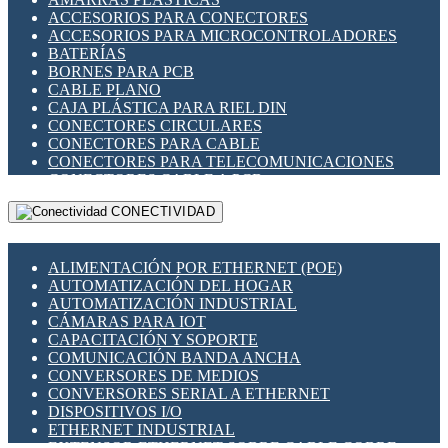
ENCHUFES INDUSTRIALES
ACCESORIOS PARA CONECTORES
INDICADORES PARA PANEL
ACCESORIOS PARA MICROCONTROLADORES
INTERFACES DE RELÉ
BATERÍAS
INTERRUPTORES FIN DE CARRERA
BORNES PARA PCB
LLAVES CONMUTADORAS
CABLE PLANO
MEDIDORES DE ENERGÍA Y TC'S DE CORRIENTE
CAJA PLÁSTICA PARA RIEL DIN
MOTORES PASO A PASO
CONECTORES CIRCULARES
PANTALLAS HMI
CONECTORES PARA CABLE
PLC -CONTROLADORES LÓGICO PROGRAMABLES
CONECTORES PARA TELECOMUNICACIONES
PROGRAMADORES DE HORARIO
CONECTORES CABLE A PCB
PROTECCIÓN ELÉCTRICA
CONECTORES PCB A CABLE
RELÉS DE PROTECCIÓN
CONECTIVIDAD
DIP SWITCHES
SENSORES CAPACITIVOS
DISPLAYS 7 SEGMENTOS
SENSORES DE POSICIÓN LINEAL
FUSIBLES Y PORTAFUSIBLES
SENSORES FOTOELÉCTRICOS
ALIMENTACIÓN POR ETHERNET (POE)
HERRAMIENTAS VARIAS
SENSORES INDUCTIVOS
AUTOMATIZACIÓN DEL HOGAR
ILUMINACIÓN LED
TEMPORIZADORES
AUTOMATIZACIÓN INDUSTRIAL
INTERRUPTORES REED
VARIACS
CÁMARAS PARA IOT
INTERFACES DE RELÉ
VARIADORES DE FRECUENCIA [VDF]
CAPACITACIÓN Y SOPORTE
OTROS RELÉS
SECCIONADORES - INTERRUPTORES
COMUNICACIÓN BANDA ANCHA
PROTECCIÓN TÉRMICA
MAQUINARIA
CONVERSORES DE MEDIOS
RELÉS AUTOMOTRICES
CONVERSORES SERIAL A ETHERNET
RELÉS DE SEÑAL
DISPOSITIVOS I/O
RELÉS DE ESTADO SÓLIDO SSR
ETHERNET INDUSTRIAL
RELÉS INDUSTRIALES
EXTENSOR ETHERNET SOBRE CABLE COBRE