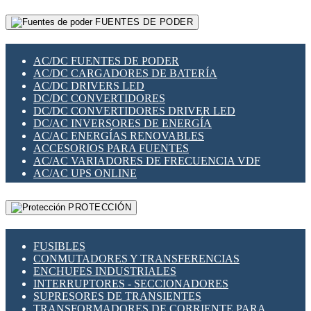
RELÉS INTELIGENTES WIFI
GATEWAY LORAWAN
RELÉS MINIATURA DE POTENCIA
FUENTES DE PODER
GESTIÓN DE REDES
SENSORES MAGNÉTICOS
INFRAESTRUCTURA ETHERCAT
SOPORTE PARA CIRCUITO IMPRESO
PERIFÉRICOS DE RED
SOQUETES PARA RELÉ
AC/DC FUENTES DE PODER
PLACAS MODULARES IOT
SWITCH Y MICROSWITCH
AC/DC CARGADORES DE BATERÍA
SWITCHES Y REDES WIFI
TARJETAS PI
AC/DC DRIVERS LED
SOLUCIONES IOT
UNIÓN Y DERIVACIÓN DE CABLE
DC/DC CONVERTIDORES
SOLUCIONES LORAWAN
DC/DC CONVERTIDORES DRIVER LED
SOLUCIONES RED CELULAR
DC/AC INVERSORES DE ENERGÍA
SEGURIDAD PARA REDES
AC/AC ENERGÍAS RENOVABLES
SWITCHES LAN
ACCESORIOS PARA FUENTES
TELEFONÍA IP (VOIP)
AC/AC VARIADORES DE FRECUENCIA VDF
VIGILANCIA IP (CCTV)
AC/AC UPS ONLINE
MESHTASTIC
PROTECCIÓN
FUSIBLES
CONMUTADORES Y TRANSFERENCIAS
ENCHUFES INDUSTRIALES
INTERRUPTORES - SECCIONADORES
SUPRESORES DE TRANSIENTES
TRANSFORMADORES DE CORRIENTE PARA