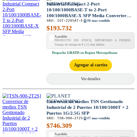
Industrial Compact 2-Port
10/100/1000BASE-T to 2-Port
100/1000BASE-X SFP Media Converter
SKU:
IGT-2205AT-E
IGT-2205AT-E
#6 mas vendido
$
193.732
A pedido
PRODUCTO SIN STOCK, IMPORTADO A PEDIDO.
Tiempo de entrega de 8 a 12 días hábiles
Despacho
GRATIS
en Region Metropolitana
Agregar al carrito
Ver detalles
Conversor de medios TSN Gestionado
Industrial de 2 Puertos 10/100/1000T + 2
Puertos 1G/2.5G SFP
SKU:
TSN-900-2T2S
#7 mas vendido
$
746.309
A pedido