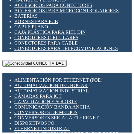
ENCHUFES INDUSTRIALES
ACCESORIOS PARA CONECTORES
INDICADORES PARA PANEL
ACCESORIOS PARA MICROCONTROLADORES
INTERFACES DE RELÉ
BATERÍAS
INTERRUPTORES FIN DE CARRERA
BORNES PARA PCB
LLAVES CONMUTADORAS
CABLE PLANO
MEDIDORES DE ENERGÍA Y TC'S DE CORRIENTE
CAJA PLÁSTICA PARA RIEL DIN
MOTORES PASO A PASO
CONECTORES CIRCULARES
PANTALLAS HMI
CONECTORES PARA CABLE
PLC -CONTROLADORES LÓGICO PROGRAMABLES
CONECTORES PARA TELECOMUNICACIONES
PROGRAMADORES DE HORARIO
CONECTORES CABLE A PCB
PROTECCIÓN ELÉCTRICA
CONECTORES PCB A CABLE
RELÉS DE PROTECCIÓN
CONECTIVIDAD
DIP SWITCHES
SENSORES CAPACITIVOS
DISPLAYS 7 SEGMENTOS
SENSORES DE POSICIÓN LINEAL
FUSIBLES Y PORTAFUSIBLES
SENSORES FOTOELÉCTRICOS
ALIMENTACIÓN POR ETHERNET (POE)
HERRAMIENTAS VARIAS
SENSORES INDUCTIVOS
AUTOMATIZACIÓN DEL HOGAR
ILUMINACIÓN LED
TEMPORIZADORES
AUTOMATIZACIÓN INDUSTRIAL
INTERRUPTORES REED
VARIACS
CÁMARAS PARA IOT
INTERFACES DE RELÉ
VARIADORES DE FRECUENCIA [VDF]
CAPACITACIÓN Y SOPORTE
OTROS RELÉS
SECCIONADORES - INTERRUPTORES
COMUNICACIÓN BANDA ANCHA
PROTECCIÓN TÉRMICA
MAQUINARIA
CONVERSORES DE MEDIOS
RELÉS AUTOMOTRICES
CONVERSORES SERIAL A ETHERNET
RELÉS DE SEÑAL
DISPOSITIVOS I/O
RELÉS DE ESTADO SÓLIDO SSR
ETHERNET INDUSTRIAL
RELÉS INDUSTRIALES
EXTENSOR ETHERNET SOBRE CABLE COBRE