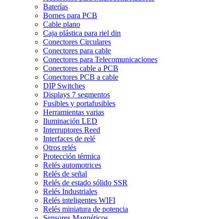
Baterías
Bornes para PCB
Cable plano
Caja plástica para riel din
Conectores Circulares
Conectores para cable
Conectores para Telecomunicaciones
Conectores cable a PCB
Conectores PCB a cable
DIP Switches
Displays 7 segmentos
Fusibles y portafusibles
Herramientas varias
Iluminación LED
Interruptores Reed
Interfaces de relé
Otros relés
Protección térmica
Relés automotrices
Relés de señal
Relés de estado sólido SSR
Relés Industriales
Relés inteligentes WIFI
Relés miniatura de potencia
Sensores Magnéticos