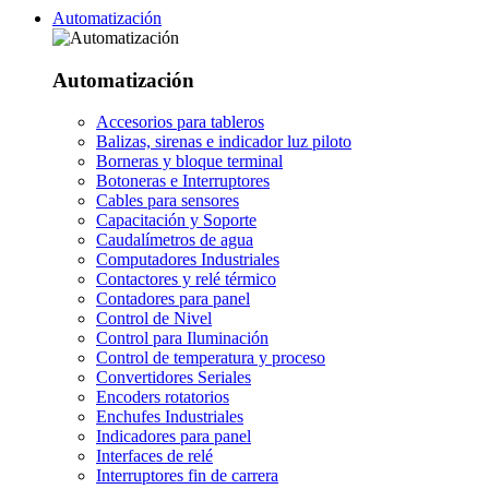
Automatización
Automatización
Accesorios para tableros
Balizas, sirenas e indicador luz piloto
Borneras y bloque terminal
Botoneras e Interruptores
Cables para sensores
Capacitación y Soporte
Caudalímetros de agua
Computadores Industriales
Contactores y relé térmico
Contadores para panel
Control de Nivel
Control para Iluminación
Control de temperatura y proceso
Convertidores Seriales
Encoders rotatorios
Enchufes Industriales
Indicadores para panel
Interfaces de relé
Interruptores fin de carrera