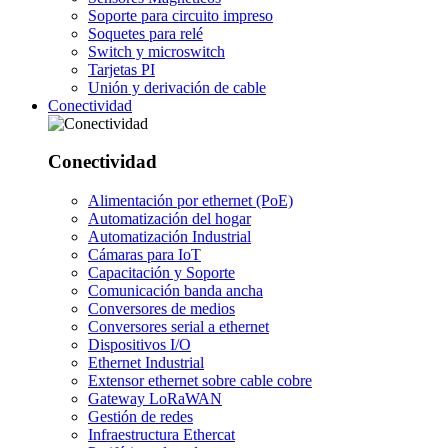
Soporte para circuito impreso
Soquetes para relé
Switch y microswitch
Tarjetas PI
Unión y derivación de cable
Conectividad
Conectividad
Alimentación por ethernet (PoE)
Automatización del hogar
Automatización Industrial
Cámaras para IoT
Capacitación y Soporte
Comunicación banda ancha
Conversores de medios
Conversores serial a ethernet
Dispositivos I/O
Ethernet Industrial
Extensor ethernet sobre cable cobre
Gateway LoRaWAN
Gestión de redes
Infraestructura Ethercat