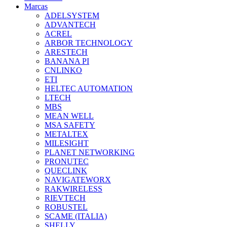
Marcas
ADELSYSTEM
ADVANTECH
ACREL
ARBOR TECHNOLOGY
ARESTECH
BANANA PI
CNLINKO
ETI
HELTEC AUTOMATION
LTECH
MBS
MEAN WELL
MSA SAFETY
METALTEX
MILESIGHT
PLANET NETWORKING
PRONUTEC
QUECLINK
NAVIGATEWORX
RAKWIRELESS
RIEVTECH
ROBUSTEL
SCAME (ITALIA)
SHELLY