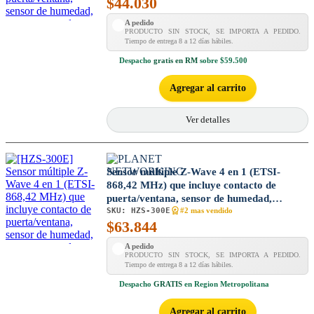
$
44.030
A pedido
PRODUCTO SIN STOCK, SE IMPORTA A PEDIDO.
Tiempo de entrega 8 a 12 días hábiles.
Despacho
gratis en RM
sobre $59.500
Agregar al carrito
Ver detalles
Sensor múltiple Z-Wave 4 en 1 (ETSI-
868,42 MHz) que incluye contacto de
puerta/ventana, sensor de humedad,
SKU:
HZS-300E
temperatura y luz
#2 mas vendido
$
63.844
A pedido
PRODUCTO SIN STOCK, SE IMPORTA A PEDIDO.
Tiempo de entrega 8 a 12 días hábiles.
Despacho
GRATIS
en Region Metropolitana
Agregar al carrito