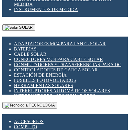
MEDIDA
INSTRUMENTOS DE MEDIDA
SOLAR
ADAPTADORES MC4 PARA PANEL SOLAR
BATERÍAS
CABLE SOLAR
CONECTORES MC4 PARA CABLE SOLAR
CONMUTADORES Y TRANSFERENCIAS PARA DC
CONTROLADORES DE CARGA SOLAR
ESTACIÓN DE ENERGÍA
FUSIBLES FOTOVOLTÁICOS
HERRAMIENTAS SOLARES
INTERRUPTORES AUTOMÁTICOS SOLARES
INTERRUPTORES - SECCIONADORES
FOTOVOLTÁICOS
TECNOLOGÍA
MONTAJE PANEL SOLAR
PORTA FUSIBLES Y SECCIONADORES
FOTOVOLTAICOS
ACCESORIOS
SUPRESOR DE TRANSIENTES SPDS PARA
COMPUTO
APLICACIONES FOTOVOLTAICAS