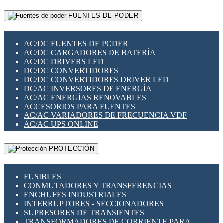
RELÉS INTELIGENTES WIFI
GATEWAY LORAWAN
RELÉS MINIATURA DE POTENCIA
FUENTES DE PODER
GESTIÓN DE REDES
SENSORES MAGNÉTICOS
INFRAESTRUCTURA ETHERCAT
SOPORTE PARA CIRCUITO IMPRESO
PERIFÉRICOS DE RED
SOQUETES PARA RELÉ
AC/DC FUENTES DE PODER
PLACAS MODULARES IOT
SWITCH Y MICROSWITCH
AC/DC CARGADORES DE BATERÍA
SWITCHES Y REDES WIFI
TARJETAS PI
AC/DC DRIVERS LED
SOLUCIONES IOT
UNIÓN Y DERIVACIÓN DE CABLE
DC/DC CONVERTIDORES
SOLUCIONES LORAWAN
DC/DC CONVERTIDORES DRIVER LED
SOLUCIONES RED CELULAR
DC/AC INVERSORES DE ENERGÍA
SEGURIDAD PARA REDES
AC/AC ENERGÍAS RENOVABLES
SWITCHES LAN
ACCESORIOS PARA FUENTES
TELEFONÍA IP (VOIP)
AC/AC VARIADORES DE FRECUENCIA VDF
VIGILANCIA IP (CCTV)
AC/AC UPS ONLINE
MESHTASTIC
PROTECCIÓN
FUSIBLES
CONMUTADORES Y TRANSFERENCIAS
ENCHUFES INDUSTRIALES
INTERRUPTORES - SECCIONADORES
SUPRESORES DE TRANSIENTES
TRANSFORMADORES DE CORRIENTE PARA