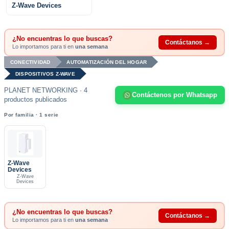
Z-Wave Devices
¿No encuentras lo que buscas?
Contáctanos →
Lo importamos para ti en
una semana
CONECTIVIDAD
AUTOMATIZACIÓN DEL HOGAR
DISPOSITIVOS Z-WAVE
PLANET NETWORKING · 4
Contáctenos por Whatsapp
productos publicados
Por familia · 1 serie
Z-Wave
Devices
Z-Wave
Devices
¿No encuentras lo que buscas?
Contáctanos →
Lo importamos para ti en
una semana