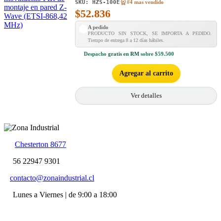
SKU:
HZS-100E
#4 mas vendido
$
52.836
A pedido
PRODUCTO SIN STOCK, SE IMPORTA A PEDIDO.
Tiempo de entrega 8 a 12 días hábiles.
Despacho
gratis en RM
sobre $59.500
Agregar al carrito
Ver detalles
Chesterton 8677
56 22947 9301
contacto@zonaindustrial.cl
Lunes a Viernes | de 9:00 a 18:00