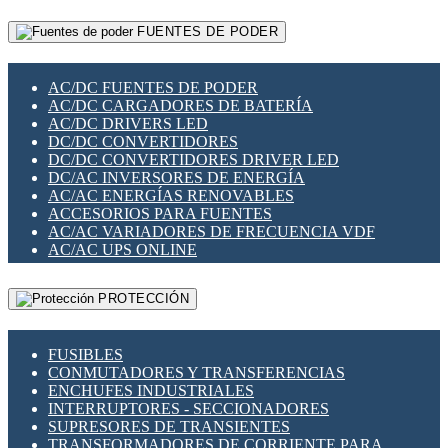
RELÉS INTELIGENTES WIFI
GATEWAY LORAWAN
RELÉS MINIATURA DE POTENCIA
FUENTES DE PODER
GESTIÓN DE REDES
SENSORES MAGNÉTICOS
INFRAESTRUCTURA ETHERCAT
SOPORTE PARA CIRCUITO IMPRESO
PERIFÉRICOS DE RED
SOQUETES PARA RELÉ
AC/DC FUENTES DE PODER
PLACAS MODULARES IOT
SWITCH Y MICROSWITCH
AC/DC CARGADORES DE BATERÍA
SWITCHES Y REDES WIFI
TARJETAS PI
AC/DC DRIVERS LED
SOLUCIONES IOT
UNIÓN Y DERIVACIÓN DE CABLE
DC/DC CONVERTIDORES
SOLUCIONES LORAWAN
DC/DC CONVERTIDORES DRIVER LED
SOLUCIONES RED CELULAR
DC/AC INVERSORES DE ENERGÍA
SEGURIDAD PARA REDES
AC/AC ENERGÍAS RENOVABLES
SWITCHES LAN
ACCESORIOS PARA FUENTES
TELEFONÍA IP (VOIP)
AC/AC VARIADORES DE FRECUENCIA VDF
VIGILANCIA IP (CCTV)
AC/AC UPS ONLINE
MESHTASTIC
PROTECCIÓN
FUSIBLES
CONMUTADORES Y TRANSFERENCIAS
ENCHUFES INDUSTRIALES
INTERRUPTORES - SECCIONADORES
SUPRESORES DE TRANSIENTES
TRANSFORMADORES DE CORRIENTE PARA