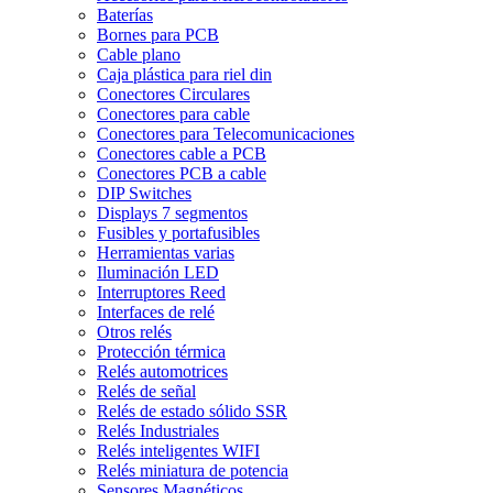
Baterías
Bornes para PCB
Cable plano
Caja plástica para riel din
Conectores Circulares
Conectores para cable
Conectores para Telecomunicaciones
Conectores cable a PCB
Conectores PCB a cable
DIP Switches
Displays 7 segmentos
Fusibles y portafusibles
Herramientas varias
Iluminación LED
Interruptores Reed
Interfaces de relé
Otros relés
Protección térmica
Relés automotrices
Relés de señal
Relés de estado sólido SSR
Relés Industriales
Relés inteligentes WIFI
Relés miniatura de potencia
Sensores Magnéticos