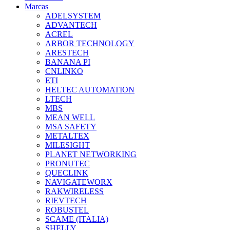
Marcas
ADELSYSTEM
ADVANTECH
ACREL
ARBOR TECHNOLOGY
ARESTECH
BANANA PI
CNLINKO
ETI
HELTEC AUTOMATION
LTECH
MBS
MEAN WELL
MSA SAFETY
METALTEX
MILESIGHT
PLANET NETWORKING
PRONUTEC
QUECLINK
NAVIGATEWORX
RAKWIRELESS
RIEVTECH
ROBUSTEL
SCAME (ITALIA)
SHELLY