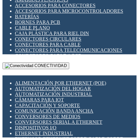
ENCHUFES INDUSTRIALES
ACCESORIOS PARA CONECTORES
INDICADORES PARA PANEL
ACCESORIOS PARA MICROCONTROLADORES
INTERFACES DE RELÉ
BATERÍAS
INTERRUPTORES FIN DE CARRERA
BORNES PARA PCB
LLAVES CONMUTADORAS
CABLE PLANO
MEDIDORES DE ENERGÍA Y TC'S DE CORRIENTE
CAJA PLÁSTICA PARA RIEL DIN
MOTORES PASO A PASO
CONECTORES CIRCULARES
PANTALLAS HMI
CONECTORES PARA CABLE
PLC -CONTROLADORES LÓGICO PROGRAMABLES
CONECTORES PARA TELECOMUNICACIONES
PROGRAMADORES DE HORARIO
CONECTORES CABLE A PCB
PROTECCIÓN ELÉCTRICA
CONECTORES PCB A CABLE
RELÉS DE PROTECCIÓN
CONECTIVIDAD
DIP SWITCHES
SENSORES CAPACITIVOS
DISPLAYS 7 SEGMENTOS
SENSORES DE POSICIÓN LINEAL
FUSIBLES Y PORTAFUSIBLES
SENSORES FOTOELÉCTRICOS
ALIMENTACIÓN POR ETHERNET (POE)
HERRAMIENTAS VARIAS
SENSORES INDUCTIVOS
AUTOMATIZACIÓN DEL HOGAR
ILUMINACIÓN LED
TEMPORIZADORES
AUTOMATIZACIÓN INDUSTRIAL
INTERRUPTORES REED
VARIACS
CÁMARAS PARA IOT
INTERFACES DE RELÉ
VARIADORES DE FRECUENCIA [VDF]
CAPACITACIÓN Y SOPORTE
OTROS RELÉS
SECCIONADORES - INTERRUPTORES
COMUNICACIÓN BANDA ANCHA
PROTECCIÓN TÉRMICA
MAQUINARIA
CONVERSORES DE MEDIOS
RELÉS AUTOMOTRICES
CONVERSORES SERIAL A ETHERNET
RELÉS DE SEÑAL
DISPOSITIVOS I/O
RELÉS DE ESTADO SÓLIDO SSR
ETHERNET INDUSTRIAL
RELÉS INDUSTRIALES
EXTENSOR ETHERNET SOBRE CABLE COBRE