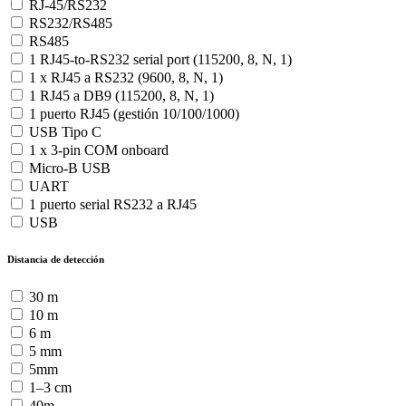
RJ-45/RS232
RS232/RS485
RS485
1 RJ45-to-RS232 serial port (115200, 8, N, 1)
1 x RJ45 a RS232 (9600, 8, N, 1)
1 RJ45 a DB9 (115200, 8, N, 1)
1 puerto RJ45 (gestión 10/100/1000)
USB Tipo C
1 x 3-pin COM onboard
Micro-B USB
UART
1 puerto serial RS232 a RJ45
USB
Distancia de detección
30 m
10 m
6 m
5 mm
5mm
1–3 cm
40m