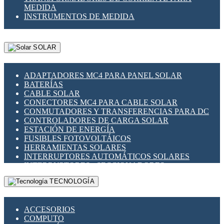
MEDIDA
INSTRUMENTOS DE MEDIDA
SOLAR
ADAPTADORES MC4 PARA PANEL SOLAR
BATERÍAS
CABLE SOLAR
CONECTORES MC4 PARA CABLE SOLAR
CONMUTADORES Y TRANSFERENCIAS PARA DC
CONTROLADORES DE CARGA SOLAR
ESTACIÓN DE ENERGÍA
FUSIBLES FOTOVOLTÁICOS
HERRAMIENTAS SOLARES
INTERRUPTORES AUTOMÁTICOS SOLARES
INTERRUPTORES - SECCIONADORES
FOTOVOLTÁICOS
TECNOLOGÍA
MONTAJE PANEL SOLAR
PORTA FUSIBLES Y SECCIONADORES
FOTOVOLTAICOS
ACCESORIOS
SUPRESOR DE TRANSIENTES SPDS PARA
COMPUTO
APLICACIONES FOTOVOLTAICAS