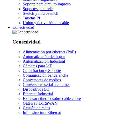
Soporte para circuito impreso
Soquetes para relé
Switch y microswitch
Tarjetas PI
Unión y derivación de cable
Conectividad
Conectividad
Alimentación por ethernet (PoE)
Automatización del hogar
Automatización Industrial
Cámaras para IoT
Capacitación y Soporte
Comunicación banda ancha
Conversores de medios
Conversores serial a ethernet
Dispositivos I/O
Ethernet Industrial
Extensor ethernet sobre cable cobre
Gateway LoRaWAN
Gestión de redes
Infraestructura Ethercat