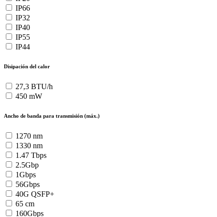
IP66
IP32
IP40
IP55
IP44
Disipación del calor
27,3 BTU/h
450 mW
Ancho de banda para transmisión (máx.)
1270 nm
1330 nm
1.47 Tbps
2.5Gbp
1Gbps
56Gbps
40G QSFP+
65 cm
160Gbps