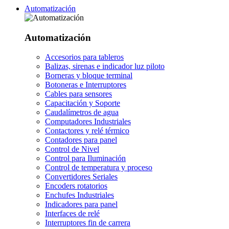
Automatización
Automatización
Accesorios para tableros
Balizas, sirenas e indicador luz piloto
Borneras y bloque terminal
Botoneras e Interruptores
Cables para sensores
Capacitación y Soporte
Caudalímetros de agua
Computadores Industriales
Contactores y relé térmico
Contadores para panel
Control de Nivel
Control para Iluminación
Control de temperatura y proceso
Convertidores Seriales
Encoders rotatorios
Enchufes Industriales
Indicadores para panel
Interfaces de relé
Interruptores fin de carrera