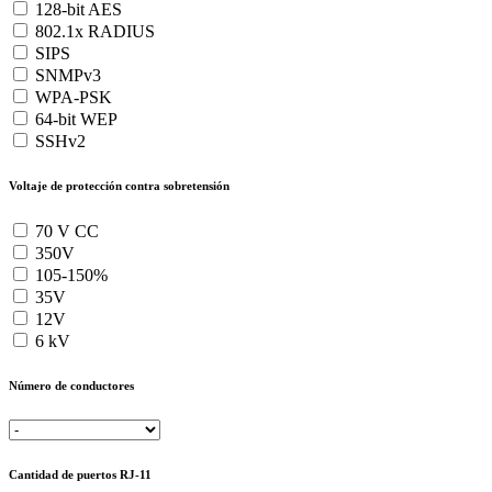
128-bit AES
802.1x RADIUS
SIPS
SNMPv3
WPA-PSK
64-bit WEP
SSHv2
Voltaje de protección contra sobretensión
70 V CC
350V
105-150%
35V
12V
6 kV
Número de conductores
Cantidad de puertos RJ-11