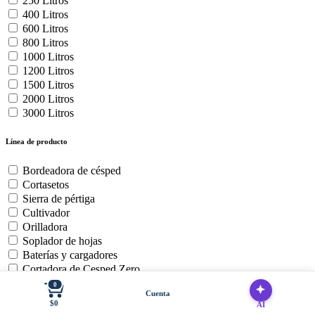
250 Litros
400 Litros
600 Litros
800 Litros
1000 Litros
1200 Litros
1500 Litros
2000 Litros
3000 Litros
Línea de producto
Bordeadora de césped
Cortasetos
Sierra de pértiga
Cultivador
Orilladora
Soplador de hojas
Baterías y cargadores
Cortadora de Cesped Zero
Motosierra
0
Cuenta
$0
AI
Uso del producto