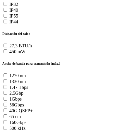
IP32
IP40
IP55
IP44
Disipación del calor
27,3 BTU/h
450 mW
Ancho de banda para transmisión (máx.)
1270 nm
1330 nm
1.47 Tbps
2.5Gbp
1Gbps
56Gbps
40G QSFP+
65 cm
160Gbps
500 kHz