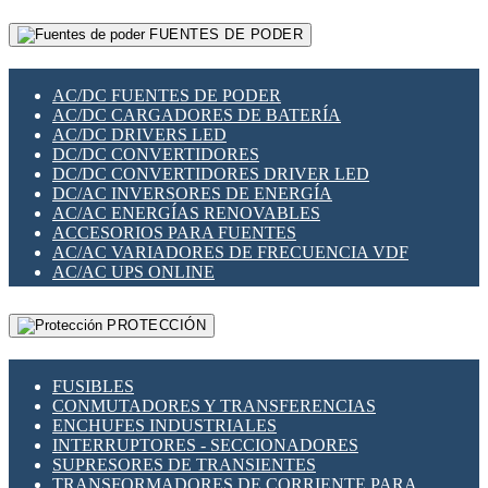
RELÉS INTELIGENTES WIFI
GATEWAY LORAWAN
RELÉS MINIATURA DE POTENCIA
FUENTES DE PODER
GESTIÓN DE REDES
SENSORES MAGNÉTICOS
INFRAESTRUCTURA ETHERCAT
SOPORTE PARA CIRCUITO IMPRESO
PERIFÉRICOS DE RED
SOQUETES PARA RELÉ
AC/DC FUENTES DE PODER
PLACAS MODULARES IOT
SWITCH Y MICROSWITCH
AC/DC CARGADORES DE BATERÍA
SWITCHES Y REDES WIFI
TARJETAS PI
AC/DC DRIVERS LED
SOLUCIONES IOT
UNIÓN Y DERIVACIÓN DE CABLE
DC/DC CONVERTIDORES
SOLUCIONES LORAWAN
DC/DC CONVERTIDORES DRIVER LED
SOLUCIONES RED CELULAR
DC/AC INVERSORES DE ENERGÍA
SEGURIDAD PARA REDES
AC/AC ENERGÍAS RENOVABLES
SWITCHES LAN
ACCESORIOS PARA FUENTES
TELEFONÍA IP (VOIP)
AC/AC VARIADORES DE FRECUENCIA VDF
VIGILANCIA IP (CCTV)
AC/AC UPS ONLINE
MESHTASTIC
PROTECCIÓN
FUSIBLES
CONMUTADORES Y TRANSFERENCIAS
ENCHUFES INDUSTRIALES
INTERRUPTORES - SECCIONADORES
SUPRESORES DE TRANSIENTES
TRANSFORMADORES DE CORRIENTE PARA