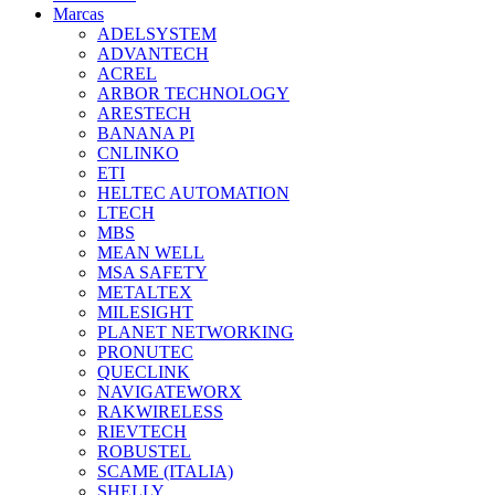
Marcas
ADELSYSTEM
ADVANTECH
ACREL
ARBOR TECHNOLOGY
ARESTECH
BANANA PI
CNLINKO
ETI
HELTEC AUTOMATION
LTECH
MBS
MEAN WELL
MSA SAFETY
METALTEX
MILESIGHT
PLANET NETWORKING
PRONUTEC
QUECLINK
NAVIGATEWORX
RAKWIRELESS
RIEVTECH
ROBUSTEL
SCAME (ITALIA)
SHELLY