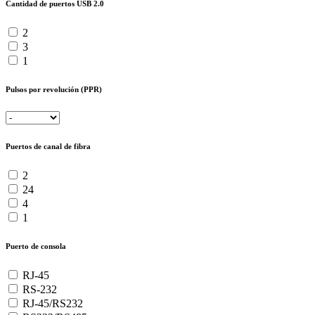
Cantidad de puertos USB 2.0
2
3
1
Pulsos por revolución (PPR)
Puertos de canal de fibra
2
24
4
1
Puerto de consola
RJ-45
RS-232
RJ-45/RS232