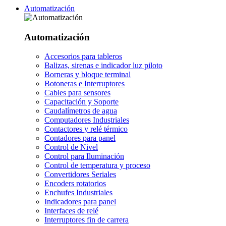
Automatización
Automatización
Accesorios para tableros
Balizas, sirenas e indicador luz piloto
Borneras y bloque terminal
Botoneras e Interruptores
Cables para sensores
Capacitación y Soporte
Caudalímetros de agua
Computadores Industriales
Contactores y relé térmico
Contadores para panel
Control de Nivel
Control para Iluminación
Control de temperatura y proceso
Convertidores Seriales
Encoders rotatorios
Enchufes Industriales
Indicadores para panel
Interfaces de relé
Interruptores fin de carrera