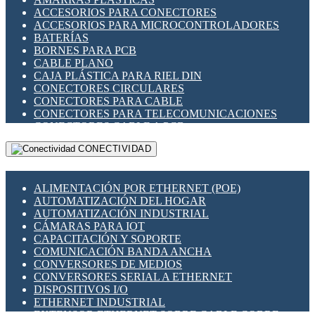
ENCHUFES INDUSTRIALES
ACCESORIOS PARA CONECTORES
INDICADORES PARA PANEL
ACCESORIOS PARA MICROCONTROLADORES
INTERFACES DE RELÉ
BATERÍAS
INTERRUPTORES FIN DE CARRERA
BORNES PARA PCB
LLAVES CONMUTADORAS
CABLE PLANO
MEDIDORES DE ENERGÍA Y TC'S DE CORRIENTE
CAJA PLÁSTICA PARA RIEL DIN
MOTORES PASO A PASO
CONECTORES CIRCULARES
PANTALLAS HMI
CONECTORES PARA CABLE
PLC -CONTROLADORES LÓGICO PROGRAMABLES
CONECTORES PARA TELECOMUNICACIONES
PROGRAMADORES DE HORARIO
CONECTORES CABLE A PCB
PROTECCIÓN ELÉCTRICA
CONECTORES PCB A CABLE
RELÉS DE PROTECCIÓN
CONECTIVIDAD
DIP SWITCHES
SENSORES CAPACITIVOS
DISPLAYS 7 SEGMENTOS
SENSORES DE POSICIÓN LINEAL
FUSIBLES Y PORTAFUSIBLES
SENSORES FOTOELÉCTRICOS
ALIMENTACIÓN POR ETHERNET (POE)
HERRAMIENTAS VARIAS
SENSORES INDUCTIVOS
AUTOMATIZACIÓN DEL HOGAR
ILUMINACIÓN LED
TEMPORIZADORES
AUTOMATIZACIÓN INDUSTRIAL
INTERRUPTORES REED
VARIACS
CÁMARAS PARA IOT
INTERFACES DE RELÉ
VARIADORES DE FRECUENCIA [VDF]
CAPACITACIÓN Y SOPORTE
OTROS RELÉS
SECCIONADORES - INTERRUPTORES
COMUNICACIÓN BANDA ANCHA
PROTECCIÓN TÉRMICA
MAQUINARIA
CONVERSORES DE MEDIOS
RELÉS AUTOMOTRICES
CONVERSORES SERIAL A ETHERNET
RELÉS DE SEÑAL
DISPOSITIVOS I/O
RELÉS DE ESTADO SÓLIDO SSR
ETHERNET INDUSTRIAL
RELÉS INDUSTRIALES
EXTENSOR ETHERNET SOBRE CABLE COBRE