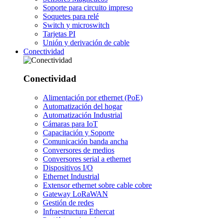
Soporte para circuito impreso
Soquetes para relé
Switch y microswitch
Tarjetas PI
Unión y derivación de cable
Conectividad
Conectividad
Alimentación por ethernet (PoE)
Automatización del hogar
Automatización Industrial
Cámaras para IoT
Capacitación y Soporte
Comunicación banda ancha
Conversores de medios
Conversores serial a ethernet
Dispositivos I/O
Ethernet Industrial
Extensor ethernet sobre cable cobre
Gateway LoRaWAN
Gestión de redes
Infraestructura Ethercat