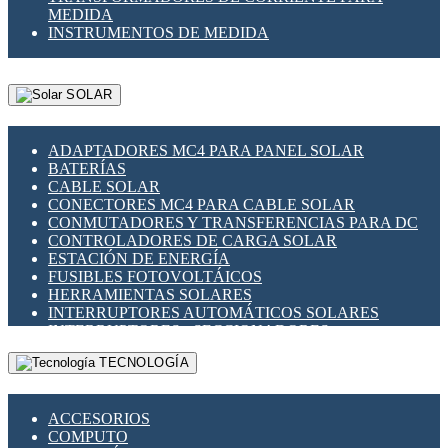
MEDIDA
INSTRUMENTOS DE MEDIDA
SOLAR
ADAPTADORES MC4 PARA PANEL SOLAR
BATERÍAS
CABLE SOLAR
CONECTORES MC4 PARA CABLE SOLAR
CONMUTADORES Y TRANSFERENCIAS PARA DC
CONTROLADORES DE CARGA SOLAR
ESTACIÓN DE ENERGÍA
FUSIBLES FOTOVOLTÁICOS
HERRAMIENTAS SOLARES
INTERRUPTORES AUTOMÁTICOS SOLARES
INTERRUPTORES - SECCIONADORES
FOTOVOLTÁICOS
TECNOLOGÍA
MONTAJE PANEL SOLAR
PORTA FUSIBLES Y SECCIONADORES
FOTOVOLTAICOS
ACCESORIOS
SUPRESOR DE TRANSIENTES SPDS PARA
COMPUTO
APLICACIONES FOTOVOLTAICAS