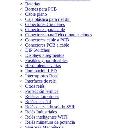
Baterías
Bornes para PCB
Cable plano
Caja plástica para riel din
Conectores Circulares
Conectores para cable
Conectores para Telecomunicaciones
Conectores cable a PCB
Conectores PCB a cable
DIP Switches
Displays 7 segmentos
Fusibles y portafusibles
Herramientas varias
Iluminación LED
Interruptores Reed
Interfaces de relé
Otros relés
Protección térmica
Relés automotrices
Relés de señal
Relés de estado sólido SSR
Relés Industriales
Relés inteligentes WIFI
Relés miniatura de potencia
Sensores Magnéticos