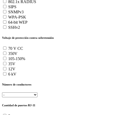
802.1x RADIUS
SIPS
SNMPv3
WPA-PSK
64-bit WEP
SSHv2
Voltaje de protección contra sobretensión
70 V CC
350V
105-150%
35V
12V
6 kV
Número de conductores
Cantidad de puertos RJ-11