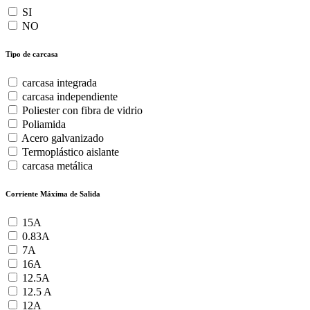
SI
NO
Tipo de carcasa
carcasa integrada
carcasa independiente
Poliester con fibra de vidrio
Poliamida
Acero galvanizado
Termoplástico aislante
carcasa metálica
Corriente Máxima de Salida
15A
0.83A
7A
16A
12.5A
12.5 A
12A