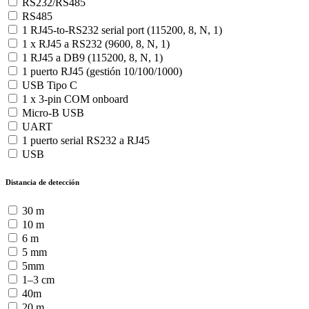
RS232/RS485
RS485
1 RJ45-to-RS232 serial port (115200, 8, N, 1)
1 x RJ45 a RS232 (9600, 8, N, 1)
1 RJ45 a DB9 (115200, 8, N, 1)
1 puerto RJ45 (gestión 10/100/1000)
USB Tipo C
1 x 3-pin COM onboard
Micro-B USB
UART
1 puerto serial RS232 a RJ45
USB
Distancia de detección
30 m
10 m
6 m
5 mm
5mm
1–3 cm
40m
20 m