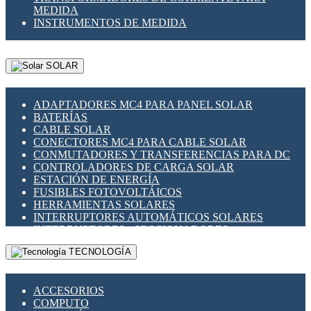
MEDIDA
INSTRUMENTOS DE MEDIDA
SOLAR
ADAPTADORES MC4 PARA PANEL SOLAR
BATERÍAS
CABLE SOLAR
CONECTORES MC4 PARA CABLE SOLAR
CONMUTADORES Y TRANSFERENCIAS PARA DC
CONTROLADORES DE CARGA SOLAR
ESTACIÓN DE ENERGÍA
FUSIBLES FOTOVOLTÁICOS
HERRAMIENTAS SOLARES
INTERRUPTORES AUTOMÁTICOS SOLARES
INTERRUPTORES - SECCIONADORES
FOTOVOLTÁICOS
TECNOLOGÍA
MONTAJE PANEL SOLAR
PORTA FUSIBLES Y SECCIONADORES
FOTOVOLTAICOS
ACCESORIOS
SUPRESOR DE TRANSIENTES SPDS PARA
COMPUTO
APLICACIONES FOTOVOLTAICAS