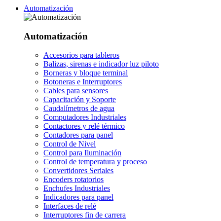
Automatización
Automatización
Accesorios para tableros
Balizas, sirenas e indicador luz piloto
Borneras y bloque terminal
Botoneras e Interruptores
Cables para sensores
Capacitación y Soporte
Caudalímetros de agua
Computadores Industriales
Contactores y relé térmico
Contadores para panel
Control de Nivel
Control para Iluminación
Control de temperatura y proceso
Convertidores Seriales
Encoders rotatorios
Enchufes Industriales
Indicadores para panel
Interfaces de relé
Interruptores fin de carrera