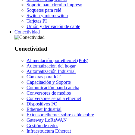
Soporte para circuito impreso
Soquetes para relé
Switch y microswitch
Tarjetas PI
Unión y derivación de cable
Conectividad
Conectividad
Alimentación por ethernet (PoE)
Automatización del hogar
Automatización Industrial
Cámaras para IoT
Capacitación y Soporte
Comunicación banda ancha
Conversores de medios
Conversores serial a ethernet
Dispositivos I/O
Ethernet Industrial
Extensor ethernet sobre cable cobre
Gateway LoRaWAN
Gestión de redes
Infraestructura Ethercat