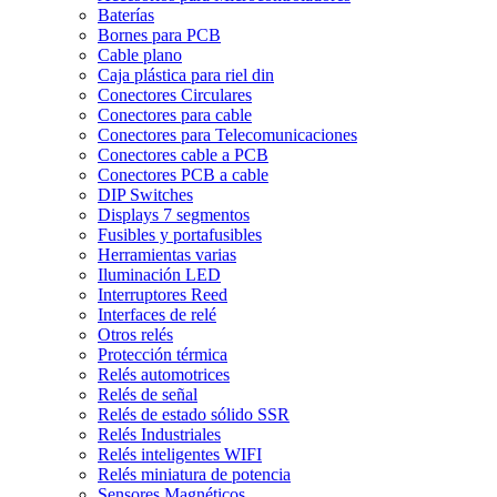
Baterías
Bornes para PCB
Cable plano
Caja plástica para riel din
Conectores Circulares
Conectores para cable
Conectores para Telecomunicaciones
Conectores cable a PCB
Conectores PCB a cable
DIP Switches
Displays 7 segmentos
Fusibles y portafusibles
Herramientas varias
Iluminación LED
Interruptores Reed
Interfaces de relé
Otros relés
Protección térmica
Relés automotrices
Relés de señal
Relés de estado sólido SSR
Relés Industriales
Relés inteligentes WIFI
Relés miniatura de potencia
Sensores Magnéticos