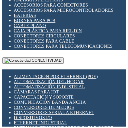
ENCHUFES INDUSTRIALES
ACCESORIOS PARA CONECTORES
INDICADORES PARA PANEL
ACCESORIOS PARA MICROCONTROLADORES
INTERFACES DE RELÉ
BATERÍAS
INTERRUPTORES FIN DE CARRERA
BORNES PARA PCB
LLAVES CONMUTADORAS
CABLE PLANO
MEDIDORES DE ENERGÍA Y TC'S DE CORRIENTE
CAJA PLÁSTICA PARA RIEL DIN
MOTORES PASO A PASO
CONECTORES CIRCULARES
PANTALLAS HMI
CONECTORES PARA CABLE
PLC -CONTROLADORES LÓGICO PROGRAMABLES
CONECTORES PARA TELECOMUNICACIONES
PROGRAMADORES DE HORARIO
CONECTORES CABLE A PCB
PROTECCIÓN ELÉCTRICA
CONECTORES PCB A CABLE
RELÉS DE PROTECCIÓN
CONECTIVIDAD
DIP SWITCHES
SENSORES CAPACITIVOS
DISPLAYS 7 SEGMENTOS
SENSORES DE POSICIÓN LINEAL
FUSIBLES Y PORTAFUSIBLES
SENSORES FOTOELÉCTRICOS
ALIMENTACIÓN POR ETHERNET (POE)
HERRAMIENTAS VARIAS
SENSORES INDUCTIVOS
AUTOMATIZACIÓN DEL HOGAR
ILUMINACIÓN LED
TEMPORIZADORES
AUTOMATIZACIÓN INDUSTRIAL
INTERRUPTORES REED
VARIACS
CÁMARAS PARA IOT
INTERFACES DE RELÉ
VARIADORES DE FRECUENCIA [VDF]
CAPACITACIÓN Y SOPORTE
OTROS RELÉS
SECCIONADORES - INTERRUPTORES
COMUNICACIÓN BANDA ANCHA
PROTECCIÓN TÉRMICA
MAQUINARIA
CONVERSORES DE MEDIOS
RELÉS AUTOMOTRICES
CONVERSORES SERIAL A ETHERNET
RELÉS DE SEÑAL
DISPOSITIVOS I/O
RELÉS DE ESTADO SÓLIDO SSR
ETHERNET INDUSTRIAL
RELÉS INDUSTRIALES
EXTENSOR ETHERNET SOBRE CABLE COBRE