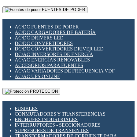
RELÉS INTELIGENTES WIFI
GATEWAY LORAWAN
RELÉS MINIATURA DE POTENCIA
FUENTES DE PODER
GESTIÓN DE REDES
SENSORES MAGNÉTICOS
INFRAESTRUCTURA ETHERCAT
SOPORTE PARA CIRCUITO IMPRESO
PERIFÉRICOS DE RED
SOQUETES PARA RELÉ
AC/DC FUENTES DE PODER
PLACAS MODULARES IOT
SWITCH Y MICROSWITCH
AC/DC CARGADORES DE BATERÍA
SWITCHES Y REDES WIFI
TARJETAS PI
AC/DC DRIVERS LED
SOLUCIONES IOT
UNIÓN Y DERIVACIÓN DE CABLE
DC/DC CONVERTIDORES
SOLUCIONES LORAWAN
DC/DC CONVERTIDORES DRIVER LED
SOLUCIONES RED CELULAR
DC/AC INVERSORES DE ENERGÍA
SEGURIDAD PARA REDES
AC/AC ENERGÍAS RENOVABLES
SWITCHES LAN
ACCESORIOS PARA FUENTES
TELEFONÍA IP (VOIP)
AC/AC VARIADORES DE FRECUENCIA VDF
VIGILANCIA IP (CCTV)
AC/AC UPS ONLINE
MESHTASTIC
PROTECCIÓN
FUSIBLES
CONMUTADORES Y TRANSFERENCIAS
ENCHUFES INDUSTRIALES
INTERRUPTORES - SECCIONADORES
SUPRESORES DE TRANSIENTES
TRANSFORMADORES DE CORRIENTE PARA