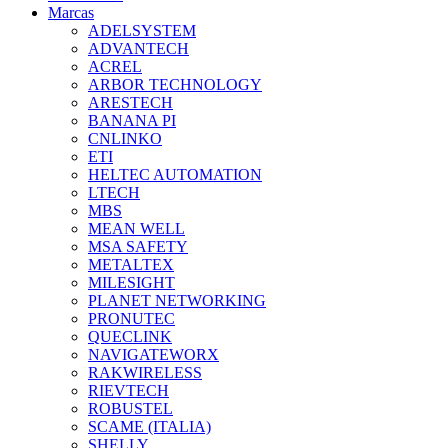
Marcas
ADELSYSTEM
ADVANTECH
ACREL
ARBOR TECHNOLOGY
ARESTECH
BANANA PI
CNLINKO
ETI
HELTEC AUTOMATION
LTECH
MBS
MEAN WELL
MSA SAFETY
METALTEX
MILESIGHT
PLANET NETWORKING
PRONUTEC
QUECLINK
NAVIGATEWORX
RAKWIRELESS
RIEVTECH
ROBUSTEL
SCAME (ITALIA)
SHELLY