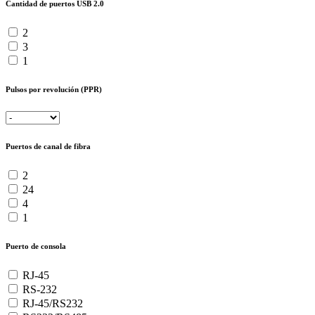
Cantidad de puertos USB 2.0
2
3
1
Pulsos por revolución (PPR)
Puertos de canal de fibra
2
24
4
1
Puerto de consola
RJ-45
RS-232
RJ-45/RS232