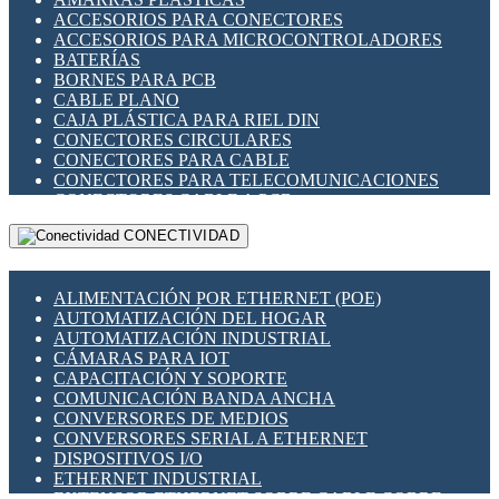
ENCHUFES INDUSTRIALES
ACCESORIOS PARA CONECTORES
INDICADORES PARA PANEL
ACCESORIOS PARA MICROCONTROLADORES
INTERFACES DE RELÉ
BATERÍAS
INTERRUPTORES FIN DE CARRERA
BORNES PARA PCB
LLAVES CONMUTADORAS
CABLE PLANO
MEDIDORES DE ENERGÍA Y TC'S DE CORRIENTE
CAJA PLÁSTICA PARA RIEL DIN
MOTORES PASO A PASO
CONECTORES CIRCULARES
PANTALLAS HMI
CONECTORES PARA CABLE
PLC -CONTROLADORES LÓGICO PROGRAMABLES
CONECTORES PARA TELECOMUNICACIONES
PROGRAMADORES DE HORARIO
CONECTORES CABLE A PCB
PROTECCIÓN ELÉCTRICA
CONECTORES PCB A CABLE
RELÉS DE PROTECCIÓN
CONECTIVIDAD
DIP SWITCHES
SENSORES CAPACITIVOS
DISPLAYS 7 SEGMENTOS
SENSORES DE POSICIÓN LINEAL
FUSIBLES Y PORTAFUSIBLES
SENSORES FOTOELÉCTRICOS
ALIMENTACIÓN POR ETHERNET (POE)
HERRAMIENTAS VARIAS
SENSORES INDUCTIVOS
AUTOMATIZACIÓN DEL HOGAR
ILUMINACIÓN LED
TEMPORIZADORES
AUTOMATIZACIÓN INDUSTRIAL
INTERRUPTORES REED
VARIACS
CÁMARAS PARA IOT
INTERFACES DE RELÉ
VARIADORES DE FRECUENCIA [VDF]
CAPACITACIÓN Y SOPORTE
OTROS RELÉS
SECCIONADORES - INTERRUPTORES
COMUNICACIÓN BANDA ANCHA
PROTECCIÓN TÉRMICA
MAQUINARIA
CONVERSORES DE MEDIOS
RELÉS AUTOMOTRICES
CONVERSORES SERIAL A ETHERNET
RELÉS DE SEÑAL
DISPOSITIVOS I/O
RELÉS DE ESTADO SÓLIDO SSR
ETHERNET INDUSTRIAL
RELÉS INDUSTRIALES
EXTENSOR ETHERNET SOBRE CABLE COBRE