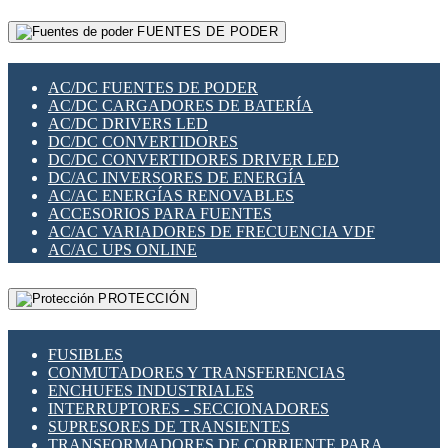
RELÉS INTELIGENTES WIFI
GATEWAY LORAWAN
RELÉS MINIATURA DE POTENCIA
FUENTES DE PODER
GESTIÓN DE REDES
SENSORES MAGNÉTICOS
INFRAESTRUCTURA ETHERCAT
SOPORTE PARA CIRCUITO IMPRESO
PERIFÉRICOS DE RED
SOQUETES PARA RELÉ
AC/DC FUENTES DE PODER
PLACAS MODULARES IOT
SWITCH Y MICROSWITCH
AC/DC CARGADORES DE BATERÍA
SWITCHES Y REDES WIFI
TARJETAS PI
AC/DC DRIVERS LED
SOLUCIONES IOT
UNIÓN Y DERIVACIÓN DE CABLE
DC/DC CONVERTIDORES
SOLUCIONES LORAWAN
DC/DC CONVERTIDORES DRIVER LED
SOLUCIONES RED CELULAR
DC/AC INVERSORES DE ENERGÍA
SEGURIDAD PARA REDES
AC/AC ENERGÍAS RENOVABLES
SWITCHES LAN
ACCESORIOS PARA FUENTES
TELEFONÍA IP (VOIP)
AC/AC VARIADORES DE FRECUENCIA VDF
VIGILANCIA IP (CCTV)
AC/AC UPS ONLINE
MESHTASTIC
PROTECCIÓN
FUSIBLES
CONMUTADORES Y TRANSFERENCIAS
ENCHUFES INDUSTRIALES
INTERRUPTORES - SECCIONADORES
SUPRESORES DE TRANSIENTES
TRANSFORMADORES DE CORRIENTE PARA