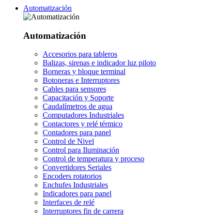
Automatización
Automatización
Accesorios para tableros
Balizas, sirenas e indicador luz piloto
Borneras y bloque terminal
Botoneras e Interruptores
Cables para sensores
Capacitación y Soporte
Caudalímetros de agua
Computadores Industriales
Contactores y relé térmico
Contadores para panel
Control de Nivel
Control para Iluminación
Control de temperatura y proceso
Convertidores Seriales
Encoders rotatorios
Enchufes Industriales
Indicadores para panel
Interfaces de relé
Interruptores fin de carrera