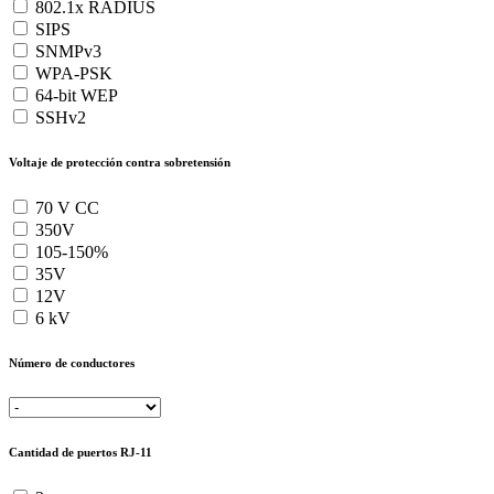
802.1x RADIUS
SIPS
SNMPv3
WPA-PSK
64-bit WEP
SSHv2
Voltaje de protección contra sobretensión
70 V CC
350V
105-150%
35V
12V
6 kV
Número de conductores
Cantidad de puertos RJ-11