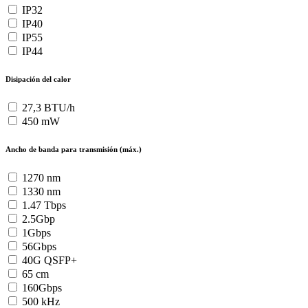
IP32
IP40
IP55
IP44
Disipación del calor
27,3 BTU/h
450 mW
Ancho de banda para transmisión (máx.)
1270 nm
1330 nm
1.47 Tbps
2.5Gbp
1Gbps
56Gbps
40G QSFP+
65 cm
160Gbps
500 kHz