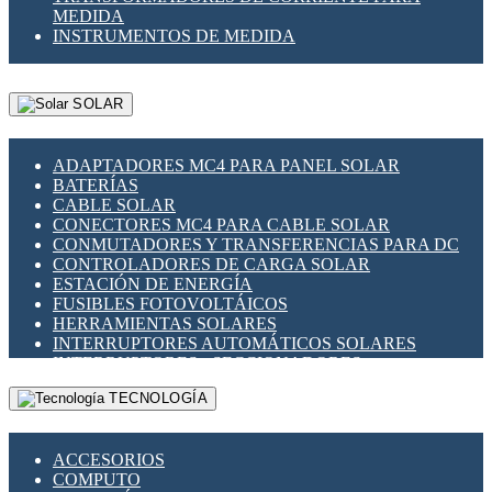
MEDIDA
INSTRUMENTOS DE MEDIDA
SOLAR
ADAPTADORES MC4 PARA PANEL SOLAR
BATERÍAS
CABLE SOLAR
CONECTORES MC4 PARA CABLE SOLAR
CONMUTADORES Y TRANSFERENCIAS PARA DC
CONTROLADORES DE CARGA SOLAR
ESTACIÓN DE ENERGÍA
FUSIBLES FOTOVOLTÁICOS
HERRAMIENTAS SOLARES
INTERRUPTORES AUTOMÁTICOS SOLARES
INTERRUPTORES - SECCIONADORES
FOTOVOLTÁICOS
TECNOLOGÍA
MONTAJE PANEL SOLAR
PORTA FUSIBLES Y SECCIONADORES
FOTOVOLTAICOS
ACCESORIOS
SUPRESOR DE TRANSIENTES SPDS PARA
COMPUTO
APLICACIONES FOTOVOLTAICAS