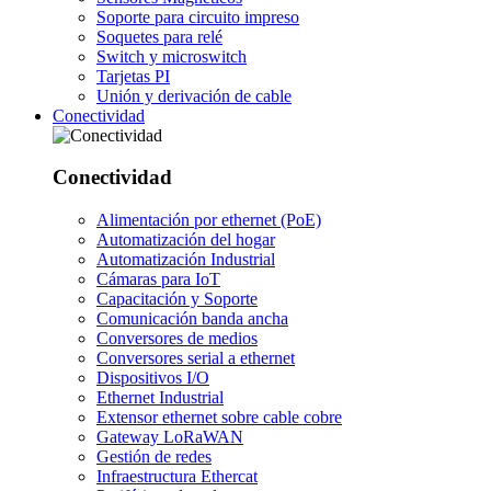
Soporte para circuito impreso
Soquetes para relé
Switch y microswitch
Tarjetas PI
Unión y derivación de cable
Conectividad
Conectividad
Alimentación por ethernet (PoE)
Automatización del hogar
Automatización Industrial
Cámaras para IoT
Capacitación y Soporte
Comunicación banda ancha
Conversores de medios
Conversores serial a ethernet
Dispositivos I/O
Ethernet Industrial
Extensor ethernet sobre cable cobre
Gateway LoRaWAN
Gestión de redes
Infraestructura Ethercat