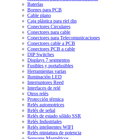
Baterías
Bornes para PCB
Cable plano
Caja plástica para riel din
Conectores Circulares
Conectores para cable
Conectores para Telecomunicaciones
Conectores cable a PCB
Conectores PCB a cable
DIP Switches
Displays 7 segmentos
Fusibles y portafusibles
Herramientas varias
Iluminación LED
Interruptores Reed
Interfaces de relé
Otros relés
Protección térmica
Relés automotrices
Relés de señal
Relés de estado sólido SSR
Relés Industriales
Relés inteligentes WIFI
Relés miniatura de potencia
Sensores Magnéticos