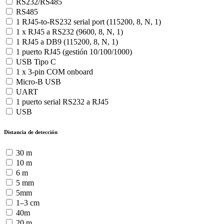
RS232/RS485
RS485
1 RJ45-to-RS232 serial port (115200, 8, N, 1)
1 x RJ45 a RS232 (9600, 8, N, 1)
1 RJ45 a DB9 (115200, 8, N, 1)
1 puerto RJ45 (gestión 10/100/1000)
USB Tipo C
1 x 3-pin COM onboard
Micro-B USB
UART
1 puerto serial RS232 a RJ45
USB
Distancia de detección
30 m
10 m
6 m
5 mm
5mm
1–3 cm
40m
20 m