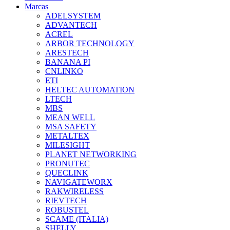
Marcas
ADELSYSTEM
ADVANTECH
ACREL
ARBOR TECHNOLOGY
ARESTECH
BANANA PI
CNLINKO
ETI
HELTEC AUTOMATION
LTECH
MBS
MEAN WELL
MSA SAFETY
METALTEX
MILESIGHT
PLANET NETWORKING
PRONUTEC
QUECLINK
NAVIGATEWORX
RAKWIRELESS
RIEVTECH
ROBUSTEL
SCAME (ITALIA)
SHELLY