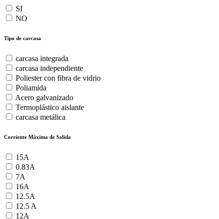
SI
NO
Tipo de carcasa
carcasa integrada
carcasa independiente
Poliester con fibra de vidrio
Poliamida
Acero galvanizado
Termoplástico aislante
carcasa metálica
Corriente Máxima de Salida
15A
0.83A
7A
16A
12.5A
12.5 A
12A