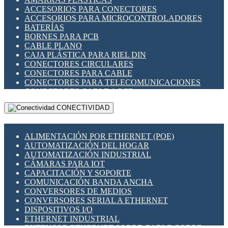
ENCHUFES INDUSTRIALES
ACCESORIOS PARA CONECTORES
INDICADORES PARA PANEL
ACCESORIOS PARA MICROCONTROLADORES
INTERFACES DE RELÉ
BATERÍAS
INTERRUPTORES FIN DE CARRERA
BORNES PARA PCB
LLAVES CONMUTADORAS
CABLE PLANO
MEDIDORES DE ENERGÍA Y TC'S DE CORRIENTE
CAJA PLÁSTICA PARA RIEL DIN
MOTORES PASO A PASO
CONECTORES CIRCULARES
PANTALLAS HMI
CONECTORES PARA CABLE
PLC -CONTROLADORES LÓGICO PROGRAMABLES
CONECTORES PARA TELECOMUNICACIONES
PROGRAMADORES DE HORARIO
CONECTORES CABLE A PCB
PROTECCIÓN ELÉCTRICA
CONECTORES PCB A CABLE
RELÉS DE PROTECCIÓN
CONECTIVIDAD
DIP SWITCHES
SENSORES CAPACITIVOS
DISPLAYS 7 SEGMENTOS
SENSORES DE POSICIÓN LINEAL
FUSIBLES Y PORTAFUSIBLES
SENSORES FOTOELÉCTRICOS
ALIMENTACIÓN POR ETHERNET (POE)
HERRAMIENTAS VARIAS
SENSORES INDUCTIVOS
AUTOMATIZACIÓN DEL HOGAR
ILUMINACIÓN LED
TEMPORIZADORES
AUTOMATIZACIÓN INDUSTRIAL
INTERRUPTORES REED
VARIACS
CÁMARAS PARA IOT
INTERFACES DE RELÉ
VARIADORES DE FRECUENCIA [VDF]
CAPACITACIÓN Y SOPORTE
OTROS RELÉS
SECCIONADORES - INTERRUPTORES
COMUNICACIÓN BANDA ANCHA
PROTECCIÓN TÉRMICA
MAQUINARIA
CONVERSORES DE MEDIOS
RELÉS AUTOMOTRICES
CONVERSORES SERIAL A ETHERNET
RELÉS DE SEÑAL
DISPOSITIVOS I/O
RELÉS DE ESTADO SÓLIDO SSR
ETHERNET INDUSTRIAL
RELÉS INDUSTRIALES
EXTENSOR ETHERNET SOBRE CABLE COBRE