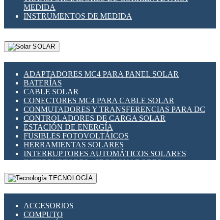
MEDIDA
INSTRUMENTOS DE MEDIDA
SOLAR
ADAPTADORES MC4 PARA PANEL SOLAR
BATERÍAS
CABLE SOLAR
CONECTORES MC4 PARA CABLE SOLAR
CONMUTADORES Y TRANSFERENCIAS PARA DC
CONTROLADORES DE CARGA SOLAR
ESTACIÓN DE ENERGÍA
FUSIBLES FOTOVOLTÁICOS
HERRAMIENTAS SOLARES
INTERRUPTORES AUTOMÁTICOS SOLARES
INTERRUPTORES - SECCIONADORES
FOTOVOLTÁICOS
TECNOLOGÍA
MONTAJE PANEL SOLAR
PORTA FUSIBLES Y SECCIONADORES
FOTOVOLTAICOS
ACCESORIOS
SUPRESOR DE TRANSIENTES SPDS PARA
COMPUTO
APLICACIONES FOTOVOLTAICAS