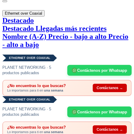
Ethernet over Coaxial
Destacado
Destacado
Llegadas más recientes
Nombre (A-Z)
Precio - bajo a alto
Precio
- alto a bajo
ETHERNET OVER COAXIAL
PLANET NETWORKING · 5
Contáctenos por Whatsapp
productos publicados
¿No encuentras lo que buscas?
Contáctanos →
Lo importamos para ti en
una semana
ETHERNET OVER COAXIAL
PLANET NETWORKING · 5
Contáctenos por Whatsapp
productos publicados
¿No encuentras lo que buscas?
Contáctanos →
Lo importamos para ti en
una semana