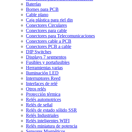
Baterías
Bornes para PCB
Cable plano
Caja plástica para riel din
Conectores Circulares
Conectores para cable
Conectores para Telecomunicaciones
Conectores cable a PCB
Conectores PCB a cable
DIP Switches
Displays 7 segmentos
Fusibles y portafusibles
Herramientas varias
Iluminación LED
Interruptores Reed
Interfaces de relé
Otros relés
Protección térmica
Relés automotrices
Relés de señal
Relés de estado sólido SSR
Relés Industriales
Relés inteligentes WIFI
Relés miniatura de potencia
Sensores Magnéticos