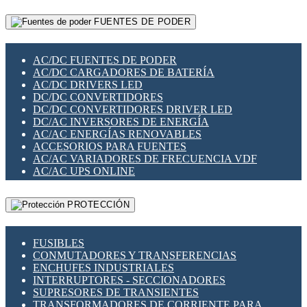
RELÉS INTELIGENTES WIFI
GATEWAY LORAWAN
RELÉS MINIATURA DE POTENCIA
FUENTES DE PODER
GESTIÓN DE REDES
SENSORES MAGNÉTICOS
INFRAESTRUCTURA ETHERCAT
SOPORTE PARA CIRCUITO IMPRESO
PERIFÉRICOS DE RED
SOQUETES PARA RELÉ
AC/DC FUENTES DE PODER
PLACAS MODULARES IOT
SWITCH Y MICROSWITCH
AC/DC CARGADORES DE BATERÍA
SWITCHES Y REDES WIFI
TARJETAS PI
AC/DC DRIVERS LED
SOLUCIONES IOT
UNIÓN Y DERIVACIÓN DE CABLE
DC/DC CONVERTIDORES
SOLUCIONES LORAWAN
DC/DC CONVERTIDORES DRIVER LED
SOLUCIONES RED CELULAR
DC/AC INVERSORES DE ENERGÍA
SEGURIDAD PARA REDES
AC/AC ENERGÍAS RENOVABLES
SWITCHES LAN
ACCESORIOS PARA FUENTES
TELEFONÍA IP (VOIP)
AC/AC VARIADORES DE FRECUENCIA VDF
VIGILANCIA IP (CCTV)
AC/AC UPS ONLINE
MESHTASTIC
PROTECCIÓN
FUSIBLES
CONMUTADORES Y TRANSFERENCIAS
ENCHUFES INDUSTRIALES
INTERRUPTORES - SECCIONADORES
SUPRESORES DE TRANSIENTES
TRANSFORMADORES DE CORRIENTE PARA