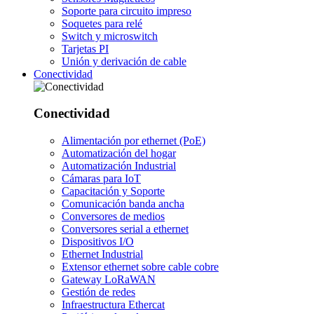
Soporte para circuito impreso
Soquetes para relé
Switch y microswitch
Tarjetas PI
Unión y derivación de cable
Conectividad
Conectividad
Alimentación por ethernet (PoE)
Automatización del hogar
Automatización Industrial
Cámaras para IoT
Capacitación y Soporte
Comunicación banda ancha
Conversores de medios
Conversores serial a ethernet
Dispositivos I/O
Ethernet Industrial
Extensor ethernet sobre cable cobre
Gateway LoRaWAN
Gestión de redes
Infraestructura Ethercat