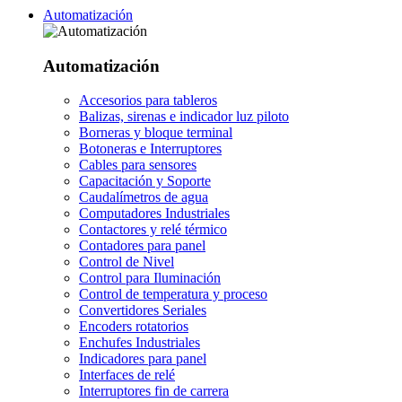
Automatización
Automatización
Accesorios para tableros
Balizas, sirenas e indicador luz piloto
Borneras y bloque terminal
Botoneras e Interruptores
Cables para sensores
Capacitación y Soporte
Caudalímetros de agua
Computadores Industriales
Contactores y relé térmico
Contadores para panel
Control de Nivel
Control para Iluminación
Control de temperatura y proceso
Convertidores Seriales
Encoders rotatorios
Enchufes Industriales
Indicadores para panel
Interfaces de relé
Interruptores fin de carrera