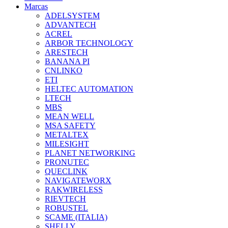
Marcas
ADELSYSTEM
ADVANTECH
ACREL
ARBOR TECHNOLOGY
ARESTECH
BANANA PI
CNLINKO
ETI
HELTEC AUTOMATION
LTECH
MBS
MEAN WELL
MSA SAFETY
METALTEX
MILESIGHT
PLANET NETWORKING
PRONUTEC
QUECLINK
NAVIGATEWORX
RAKWIRELESS
RIEVTECH
ROBUSTEL
SCAME (ITALIA)
SHELLY