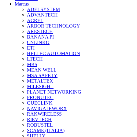
Marcas
ADELSYSTEM
ADVANTECH
ACREL
ARBOR TECHNOLOGY
ARESTECH
BANANA PI
CNLINKO
ETI
HELTEC AUTOMATION
LTECH
MBS
MEAN WELL
MSA SAFETY
METALTEX
MILESIGHT
PLANET NETWORKING
PRONUTEC
QUECLINK
NAVIGATEWORX
RAKWIRELESS
RIEVTECH
ROBUSTEL
SCAME (ITALIA)
SHELLY