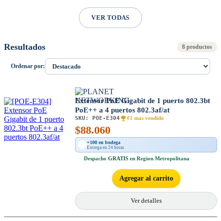
VER TODAS
Resultados
8 productos
Ordenar por:
Extensor PoE Gigabit de 1 puerto 802.3bt
PoE++ a 4 puertos 802.3af/at
SKU:
POE-E304
#1 mas vendido
$
88.060
+100 en bodega
Entrega en 24 horas
Despacho
GRATIS
en Region Metropolitana
Agregar al carrito
Ver detalles