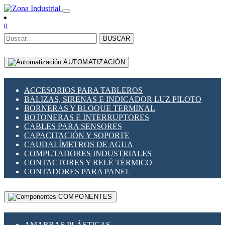
0
BUSCAR
AUTOMATIZACIÓN
ACCESORIOS PARA TABLEROS
BALIZAS, SIRENAS E INDICADOR LUZ PILOTO
BORNERAS Y BLOQUE TERMINAL
BOTONERAS E INTERRUPTORES
CABLES PARA SENSORES
CAPACITACIÓN Y SOPORTE
CAUDALÍMETROS DE AGUA
COMPUTADORES INDUSTRIALES
CONTACTORES Y RELÉ TÉRMICO
CONTADORES PARA PANEL
CONTROL DE NIVEL
CONTROL PARA ILUMINACIÓN
COMPONENTES
CONTROL DE TEMPERATURA Y PROCESO
CONVERTIDORES SERIALES
ENCODERS ROTATORIOS
AMARRAS PLÁSTICAS