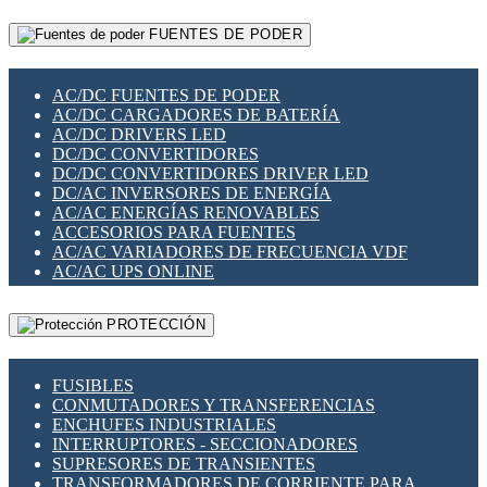
RELÉS INTELIGENTES WIFI
GATEWAY LORAWAN
RELÉS MINIATURA DE POTENCIA
FUENTES DE PODER
GESTIÓN DE REDES
SENSORES MAGNÉTICOS
INFRAESTRUCTURA ETHERCAT
SOPORTE PARA CIRCUITO IMPRESO
PERIFÉRICOS DE RED
SOQUETES PARA RELÉ
AC/DC FUENTES DE PODER
PLACAS MODULARES IOT
SWITCH Y MICROSWITCH
AC/DC CARGADORES DE BATERÍA
SWITCHES Y REDES WIFI
TARJETAS PI
AC/DC DRIVERS LED
SOLUCIONES IOT
UNIÓN Y DERIVACIÓN DE CABLE
DC/DC CONVERTIDORES
SOLUCIONES LORAWAN
DC/DC CONVERTIDORES DRIVER LED
SOLUCIONES RED CELULAR
DC/AC INVERSORES DE ENERGÍA
SEGURIDAD PARA REDES
AC/AC ENERGÍAS RENOVABLES
SWITCHES LAN
ACCESORIOS PARA FUENTES
TELEFONÍA IP (VOIP)
AC/AC VARIADORES DE FRECUENCIA VDF
VIGILANCIA IP (CCTV)
AC/AC UPS ONLINE
MESHTASTIC
PROTECCIÓN
FUSIBLES
CONMUTADORES Y TRANSFERENCIAS
ENCHUFES INDUSTRIALES
INTERRUPTORES - SECCIONADORES
SUPRESORES DE TRANSIENTES
TRANSFORMADORES DE CORRIENTE PARA