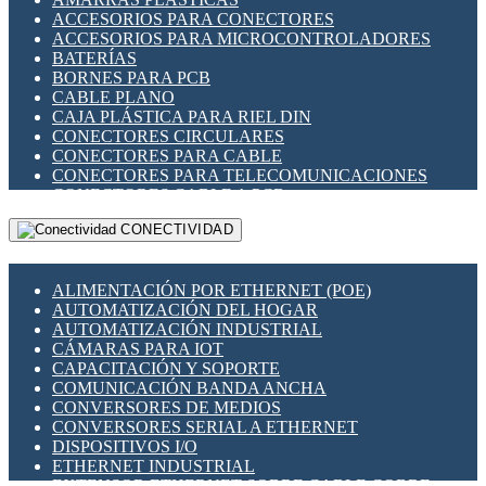
ENCHUFES INDUSTRIALES
ACCESORIOS PARA CONECTORES
INDICADORES PARA PANEL
ACCESORIOS PARA MICROCONTROLADORES
INTERFACES DE RELÉ
BATERÍAS
INTERRUPTORES FIN DE CARRERA
BORNES PARA PCB
LLAVES CONMUTADORAS
CABLE PLANO
MEDIDORES DE ENERGÍA Y TC'S DE CORRIENTE
CAJA PLÁSTICA PARA RIEL DIN
MOTORES PASO A PASO
CONECTORES CIRCULARES
PANTALLAS HMI
CONECTORES PARA CABLE
PLC -CONTROLADORES LÓGICO PROGRAMABLES
CONECTORES PARA TELECOMUNICACIONES
PROGRAMADORES DE HORARIO
CONECTORES CABLE A PCB
PROTECCIÓN ELÉCTRICA
CONECTORES PCB A CABLE
RELÉS DE PROTECCIÓN
CONECTIVIDAD
DIP SWITCHES
SENSORES CAPACITIVOS
DISPLAYS 7 SEGMENTOS
SENSORES DE POSICIÓN LINEAL
FUSIBLES Y PORTAFUSIBLES
SENSORES FOTOELÉCTRICOS
ALIMENTACIÓN POR ETHERNET (POE)
HERRAMIENTAS VARIAS
SENSORES INDUCTIVOS
AUTOMATIZACIÓN DEL HOGAR
ILUMINACIÓN LED
TEMPORIZADORES
AUTOMATIZACIÓN INDUSTRIAL
INTERRUPTORES REED
VARIACS
CÁMARAS PARA IOT
INTERFACES DE RELÉ
VARIADORES DE FRECUENCIA [VDF]
CAPACITACIÓN Y SOPORTE
OTROS RELÉS
SECCIONADORES - INTERRUPTORES
COMUNICACIÓN BANDA ANCHA
PROTECCIÓN TÉRMICA
MAQUINARIA
CONVERSORES DE MEDIOS
RELÉS AUTOMOTRICES
CONVERSORES SERIAL A ETHERNET
RELÉS DE SEÑAL
DISPOSITIVOS I/O
RELÉS DE ESTADO SÓLIDO SSR
ETHERNET INDUSTRIAL
RELÉS INDUSTRIALES
EXTENSOR ETHERNET SOBRE CABLE COBRE