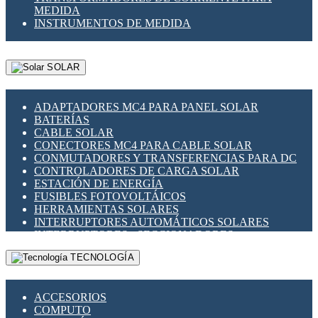
MEDIDA
INSTRUMENTOS DE MEDIDA
SOLAR
ADAPTADORES MC4 PARA PANEL SOLAR
BATERÍAS
CABLE SOLAR
CONECTORES MC4 PARA CABLE SOLAR
CONMUTADORES Y TRANSFERENCIAS PARA DC
CONTROLADORES DE CARGA SOLAR
ESTACIÓN DE ENERGÍA
FUSIBLES FOTOVOLTÁICOS
HERRAMIENTAS SOLARES
INTERRUPTORES AUTOMÁTICOS SOLARES
INTERRUPTORES - SECCIONADORES
FOTOVOLTÁICOS
TECNOLOGÍA
MONTAJE PANEL SOLAR
PORTA FUSIBLES Y SECCIONADORES
FOTOVOLTAICOS
ACCESORIOS
SUPRESOR DE TRANSIENTES SPDS PARA
COMPUTO
APLICACIONES FOTOVOLTAICAS