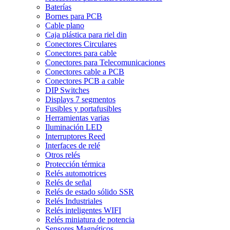
Baterías
Bornes para PCB
Cable plano
Caja plástica para riel din
Conectores Circulares
Conectores para cable
Conectores para Telecomunicaciones
Conectores cable a PCB
Conectores PCB a cable
DIP Switches
Displays 7 segmentos
Fusibles y portafusibles
Herramientas varias
Iluminación LED
Interruptores Reed
Interfaces de relé
Otros relés
Protección térmica
Relés automotrices
Relés de señal
Relés de estado sólido SSR
Relés Industriales
Relés inteligentes WIFI
Relés miniatura de potencia
Sensores Magnéticos