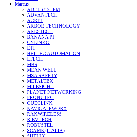
Marcas
ADELSYSTEM
ADVANTECH
ACREL
ARBOR TECHNOLOGY
ARESTECH
BANANA PI
CNLINKO
ETI
HELTEC AUTOMATION
LTECH
MBS
MEAN WELL
MSA SAFETY
METALTEX
MILESIGHT
PLANET NETWORKING
PRONUTEC
QUECLINK
NAVIGATEWORX
RAKWIRELESS
RIEVTECH
ROBUSTEL
SCAME (ITALIA)
SHELLY