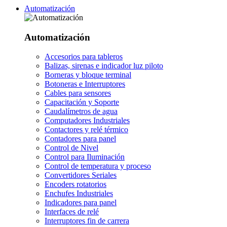
Automatización
Automatización
Accesorios para tableros
Balizas, sirenas e indicador luz piloto
Borneras y bloque terminal
Botoneras e Interruptores
Cables para sensores
Capacitación y Soporte
Caudalímetros de agua
Computadores Industriales
Contactores y relé térmico
Contadores para panel
Control de Nivel
Control para Iluminación
Control de temperatura y proceso
Convertidores Seriales
Encoders rotatorios
Enchufes Industriales
Indicadores para panel
Interfaces de relé
Interruptores fin de carrera