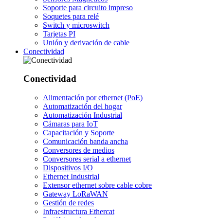
Soporte para circuito impreso
Soquetes para relé
Switch y microswitch
Tarjetas PI
Unión y derivación de cable
Conectividad
Conectividad
Alimentación por ethernet (PoE)
Automatización del hogar
Automatización Industrial
Cámaras para IoT
Capacitación y Soporte
Comunicación banda ancha
Conversores de medios
Conversores serial a ethernet
Dispositivos I/O
Ethernet Industrial
Extensor ethernet sobre cable cobre
Gateway LoRaWAN
Gestión de redes
Infraestructura Ethercat