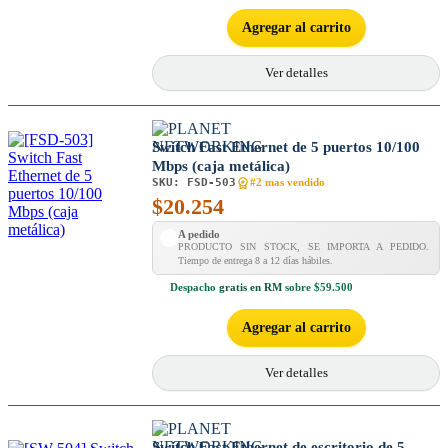
Agregar al carrito
Ver detalles
Switch Fast Ethernet de 5 puertos 10/100
Mbps (caja metálica)
SKU:
FSD-503
#2 mas vendido
$
20.254
A pedido
PRODUCTO SIN STOCK, SE IMPORTA A PEDIDO.
Tiempo de entrega 8 a 12 días hábiles.
Despacho
gratis en RM
sobre $59.500
Agregar al carrito
Ver detalles
Switch Fast Ethernet de escritorio de 5