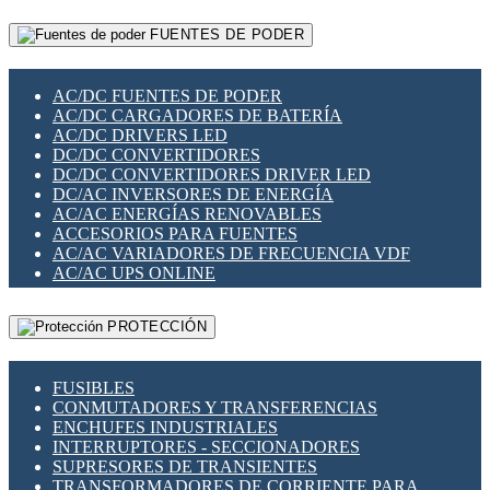
RELÉS INTELIGENTES WIFI
GATEWAY LORAWAN
RELÉS MINIATURA DE POTENCIA
FUENTES DE PODER
GESTIÓN DE REDES
SENSORES MAGNÉTICOS
INFRAESTRUCTURA ETHERCAT
SOPORTE PARA CIRCUITO IMPRESO
PERIFÉRICOS DE RED
SOQUETES PARA RELÉ
AC/DC FUENTES DE PODER
PLACAS MODULARES IOT
SWITCH Y MICROSWITCH
AC/DC CARGADORES DE BATERÍA
SWITCHES Y REDES WIFI
TARJETAS PI
AC/DC DRIVERS LED
SOLUCIONES IOT
UNIÓN Y DERIVACIÓN DE CABLE
DC/DC CONVERTIDORES
SOLUCIONES LORAWAN
DC/DC CONVERTIDORES DRIVER LED
SOLUCIONES RED CELULAR
DC/AC INVERSORES DE ENERGÍA
SEGURIDAD PARA REDES
AC/AC ENERGÍAS RENOVABLES
SWITCHES LAN
ACCESORIOS PARA FUENTES
TELEFONÍA IP (VOIP)
AC/AC VARIADORES DE FRECUENCIA VDF
VIGILANCIA IP (CCTV)
AC/AC UPS ONLINE
MESHTASTIC
PROTECCIÓN
FUSIBLES
CONMUTADORES Y TRANSFERENCIAS
ENCHUFES INDUSTRIALES
INTERRUPTORES - SECCIONADORES
SUPRESORES DE TRANSIENTES
TRANSFORMADORES DE CORRIENTE PARA