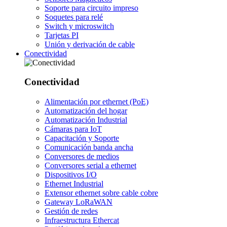
Soporte para circuito impreso
Soquetes para relé
Switch y microswitch
Tarjetas PI
Unión y derivación de cable
Conectividad
Conectividad
Alimentación por ethernet (PoE)
Automatización del hogar
Automatización Industrial
Cámaras para IoT
Capacitación y Soporte
Comunicación banda ancha
Conversores de medios
Conversores serial a ethernet
Dispositivos I/O
Ethernet Industrial
Extensor ethernet sobre cable cobre
Gateway LoRaWAN
Gestión de redes
Infraestructura Ethercat