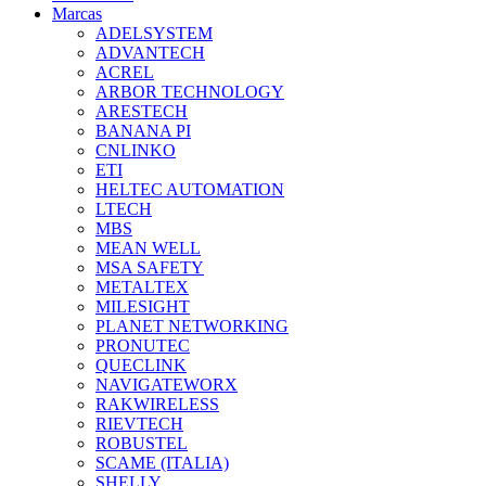
Marcas
ADELSYSTEM
ADVANTECH
ACREL
ARBOR TECHNOLOGY
ARESTECH
BANANA PI
CNLINKO
ETI
HELTEC AUTOMATION
LTECH
MBS
MEAN WELL
MSA SAFETY
METALTEX
MILESIGHT
PLANET NETWORKING
PRONUTEC
QUECLINK
NAVIGATEWORX
RAKWIRELESS
RIEVTECH
ROBUSTEL
SCAME (ITALIA)
SHELLY