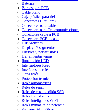
Baterías
Bornes para PCB
Cable plano
Caja plástica para riel din
Conectores Circulares
Conectores para cable
Conectores para Telecomunicaciones
Conectores cable a PCB
Conectores PCB a cable
DIP Switches
Displays 7 segmentos
Fusibles y portafusibles
Herramientas varias
Iluminación LED
Interruptores Reed
Interfaces de relé
Otros relés
Protección térmica
Relés automotrices
Relés de señal
Relés de estado sólido SSR
Relés Industriales
Relés inteligentes WIFI
Relés miniatura de potencia
Sensores Magnéticos