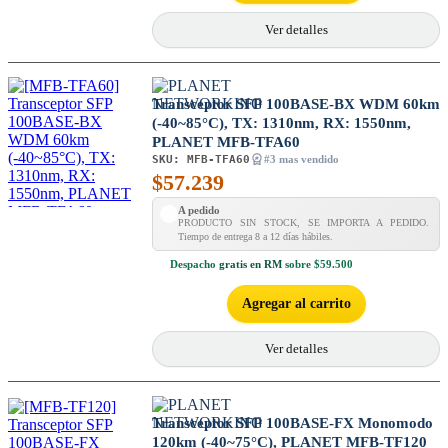
Ver detalles
Transceptor SFP 100BASE-BX WDM 60km
(-40~85°C), TX: 1310nm, RX: 1550nm,
PLANET MFB-TFA60
SKU:
MFB-TFA60
#3 mas vendido
$
57.239
A pedido
PRODUCTO SIN STOCK, SE IMPORTA A PEDIDO.
Tiempo de entrega 8 a 12 días hábiles.
Despacho
gratis en RM
sobre $59.500
Agregar al carrito
Ver detalles
Transceptor SFP 100BASE-FX Monomodo
120km (-40~75°C), PLANET MFB-TF120