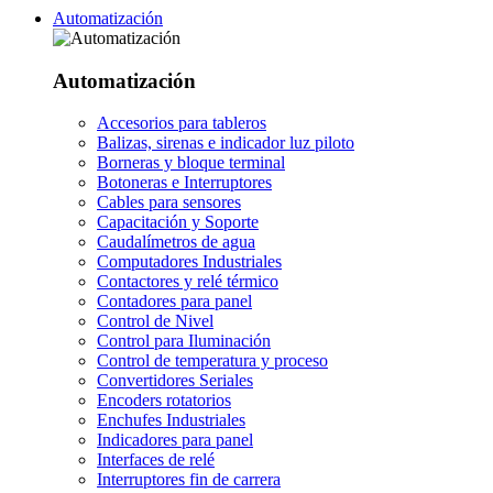
Automatización
Automatización
Accesorios para tableros
Balizas, sirenas e indicador luz piloto
Borneras y bloque terminal
Botoneras e Interruptores
Cables para sensores
Capacitación y Soporte
Caudalímetros de agua
Computadores Industriales
Contactores y relé térmico
Contadores para panel
Control de Nivel
Control para Iluminación
Control de temperatura y proceso
Convertidores Seriales
Encoders rotatorios
Enchufes Industriales
Indicadores para panel
Interfaces de relé
Interruptores fin de carrera