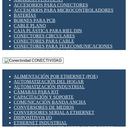
ENCHUFES INDUSTRIALES
ACCESORIOS PARA CONECTORES
INDICADORES PARA PANEL
ACCESORIOS PARA MICROCONTROLADORES
INTERFACES DE RELÉ
BATERÍAS
INTERRUPTORES FIN DE CARRERA
BORNES PARA PCB
LLAVES CONMUTADORAS
CABLE PLANO
MEDIDORES DE ENERGÍA Y TC'S DE CORRIENTE
CAJA PLÁSTICA PARA RIEL DIN
MOTORES PASO A PASO
CONECTORES CIRCULARES
PANTALLAS HMI
CONECTORES PARA CABLE
PLC -CONTROLADORES LÓGICO PROGRAMABLES
CONECTORES PARA TELECOMUNICACIONES
PROGRAMADORES DE HORARIO
CONECTORES CABLE A PCB
PROTECCIÓN ELÉCTRICA
CONECTORES PCB A CABLE
RELÉS DE PROTECCIÓN
CONECTIVIDAD
DIP SWITCHES
SENSORES CAPACITIVOS
DISPLAYS 7 SEGMENTOS
SENSORES DE POSICIÓN LINEAL
FUSIBLES Y PORTAFUSIBLES
SENSORES FOTOELÉCTRICOS
ALIMENTACIÓN POR ETHERNET (POE)
HERRAMIENTAS VARIAS
SENSORES INDUCTIVOS
AUTOMATIZACIÓN DEL HOGAR
ILUMINACIÓN LED
TEMPORIZADORES
AUTOMATIZACIÓN INDUSTRIAL
INTERRUPTORES REED
VARIACS
CÁMARAS PARA IOT
INTERFACES DE RELÉ
VARIADORES DE FRECUENCIA [VDF]
CAPACITACIÓN Y SOPORTE
OTROS RELÉS
SECCIONADORES - INTERRUPTORES
COMUNICACIÓN BANDA ANCHA
PROTECCIÓN TÉRMICA
MAQUINARIA
CONVERSORES DE MEDIOS
RELÉS AUTOMOTRICES
CONVERSORES SERIAL A ETHERNET
RELÉS DE SEÑAL
DISPOSITIVOS I/O
RELÉS DE ESTADO SÓLIDO SSR
ETHERNET INDUSTRIAL
RELÉS INDUSTRIALES
EXTENSOR ETHERNET SOBRE CABLE COBRE