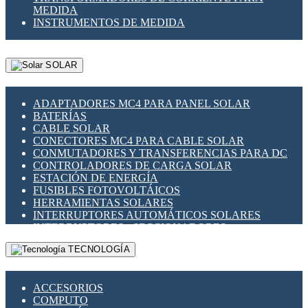
MEDIDA
INSTRUMENTOS DE MEDIDA
SOLAR
ADAPTADORES MC4 PARA PANEL SOLAR
BATERÍAS
CABLE SOLAR
CONECTORES MC4 PARA CABLE SOLAR
CONMUTADORES Y TRANSFERENCIAS PARA DC
CONTROLADORES DE CARGA SOLAR
ESTACIÓN DE ENERGÍA
FUSIBLES FOTOVOLTÁICOS
HERRAMIENTAS SOLARES
INTERRUPTORES AUTOMÁTICOS SOLARES
INTERRUPTORES - SECCIONADORES
FOTOVOLTÁICOS
TECNOLOGÍA
MONTAJE PANEL SOLAR
PORTA FUSIBLES Y SECCIONADORES
FOTOVOLTAICOS
ACCESORIOS
SUPRESOR DE TRANSIENTES SPDS PARA
COMPUTO
APLICACIONES FOTOVOLTAICAS