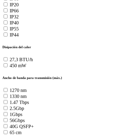
IP20
IP66
IP32
IP40
IP55
IP44
Disipación del calor
27,3 BTU/h
450 mW
Ancho de banda para transmisión (máx.)
1270 nm
1330 nm
1.47 Tbps
2.5Gbp
1Gbps
56Gbps
40G QSFP+
65 cm