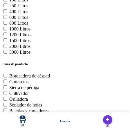
250 Litros
400 Litros
600 Litros
800 Litros
1000 Litros
1200 Litros
1500 Litros
2000 Litros
3000 Litros
Línea de producto
Bordeadora de césped
Cortasetos
Sierra de pértiga
Cultivador
Orilladora
Soplador de hojas
Baterías y cargadores
Cortadora de Cesped Zero
0
Cuenta
Motosierra
$0
AI