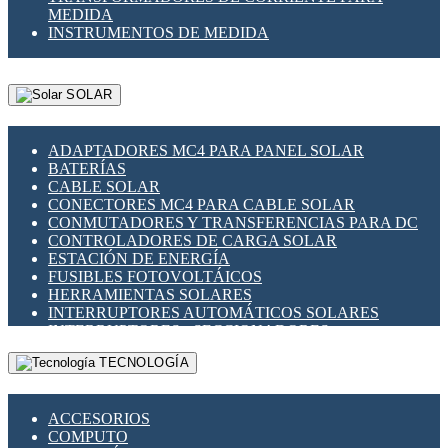
MEDIDA
INSTRUMENTOS DE MEDIDA
SOLAR
ADAPTADORES MC4 PARA PANEL SOLAR
BATERÍAS
CABLE SOLAR
CONECTORES MC4 PARA CABLE SOLAR
CONMUTADORES Y TRANSFERENCIAS PARA DC
CONTROLADORES DE CARGA SOLAR
ESTACIÓN DE ENERGÍA
FUSIBLES FOTOVOLTÁICOS
HERRAMIENTAS SOLARES
INTERRUPTORES AUTOMÁTICOS SOLARES
INTERRUPTORES - SECCIONADORES
FOTOVOLTÁICOS
TECNOLOGÍA
MONTAJE PANEL SOLAR
PORTA FUSIBLES Y SECCIONADORES
FOTOVOLTAICOS
ACCESORIOS
SUPRESOR DE TRANSIENTES SPDS PARA
COMPUTO
APLICACIONES FOTOVOLTAICAS