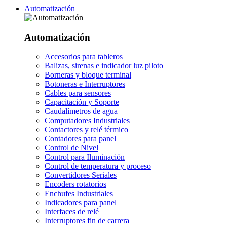
Automatización
Automatización
Accesorios para tableros
Balizas, sirenas e indicador luz piloto
Borneras y bloque terminal
Botoneras e Interruptores
Cables para sensores
Capacitación y Soporte
Caudalímetros de agua
Computadores Industriales
Contactores y relé térmico
Contadores para panel
Control de Nivel
Control para Iluminación
Control de temperatura y proceso
Convertidores Seriales
Encoders rotatorios
Enchufes Industriales
Indicadores para panel
Interfaces de relé
Interruptores fin de carrera