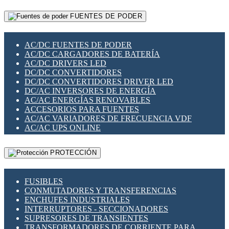
RELÉS INTELIGENTES WIFI
GATEWAY LORAWAN
RELÉS MINIATURA DE POTENCIA
FUENTES DE PODER
GESTIÓN DE REDES
SENSORES MAGNÉTICOS
INFRAESTRUCTURA ETHERCAT
SOPORTE PARA CIRCUITO IMPRESO
PERIFÉRICOS DE RED
SOQUETES PARA RELÉ
AC/DC FUENTES DE PODER
PLACAS MODULARES IOT
SWITCH Y MICROSWITCH
AC/DC CARGADORES DE BATERÍA
SWITCHES Y REDES WIFI
TARJETAS PI
AC/DC DRIVERS LED
SOLUCIONES IOT
UNIÓN Y DERIVACIÓN DE CABLE
DC/DC CONVERTIDORES
SOLUCIONES LORAWAN
DC/DC CONVERTIDORES DRIVER LED
SOLUCIONES RED CELULAR
DC/AC INVERSORES DE ENERGÍA
SEGURIDAD PARA REDES
AC/AC ENERGÍAS RENOVABLES
SWITCHES LAN
ACCESORIOS PARA FUENTES
TELEFONÍA IP (VOIP)
AC/AC VARIADORES DE FRECUENCIA VDF
VIGILANCIA IP (CCTV)
AC/AC UPS ONLINE
MESHTASTIC
PROTECCIÓN
FUSIBLES
CONMUTADORES Y TRANSFERENCIAS
ENCHUFES INDUSTRIALES
INTERRUPTORES - SECCIONADORES
SUPRESORES DE TRANSIENTES
TRANSFORMADORES DE CORRIENTE PARA