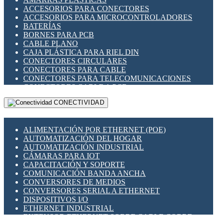
ENCHUFES INDUSTRIALES
ACCESORIOS PARA CONECTORES
INDICADORES PARA PANEL
ACCESORIOS PARA MICROCONTROLADORES
INTERFACES DE RELÉ
BATERÍAS
INTERRUPTORES FIN DE CARRERA
BORNES PARA PCB
LLAVES CONMUTADORAS
CABLE PLANO
MEDIDORES DE ENERGÍA Y TC'S DE CORRIENTE
CAJA PLÁSTICA PARA RIEL DIN
MOTORES PASO A PASO
CONECTORES CIRCULARES
PANTALLAS HMI
CONECTORES PARA CABLE
PLC -CONTROLADORES LÓGICO PROGRAMABLES
CONECTORES PARA TELECOMUNICACIONES
PROGRAMADORES DE HORARIO
CONECTORES CABLE A PCB
PROTECCIÓN ELÉCTRICA
CONECTORES PCB A CABLE
RELÉS DE PROTECCIÓN
CONECTIVIDAD
DIP SWITCHES
SENSORES CAPACITIVOS
DISPLAYS 7 SEGMENTOS
SENSORES DE POSICIÓN LINEAL
FUSIBLES Y PORTAFUSIBLES
SENSORES FOTOELÉCTRICOS
ALIMENTACIÓN POR ETHERNET (POE)
HERRAMIENTAS VARIAS
SENSORES INDUCTIVOS
AUTOMATIZACIÓN DEL HOGAR
ILUMINACIÓN LED
TEMPORIZADORES
AUTOMATIZACIÓN INDUSTRIAL
INTERRUPTORES REED
VARIACS
CÁMARAS PARA IOT
INTERFACES DE RELÉ
VARIADORES DE FRECUENCIA [VDF]
CAPACITACIÓN Y SOPORTE
OTROS RELÉS
SECCIONADORES - INTERRUPTORES
COMUNICACIÓN BANDA ANCHA
PROTECCIÓN TÉRMICA
MAQUINARIA
CONVERSORES DE MEDIOS
RELÉS AUTOMOTRICES
CONVERSORES SERIAL A ETHERNET
RELÉS DE SEÑAL
DISPOSITIVOS I/O
RELÉS DE ESTADO SÓLIDO SSR
ETHERNET INDUSTRIAL
RELÉS INDUSTRIALES
EXTENSOR ETHERNET SOBRE CABLE COBRE