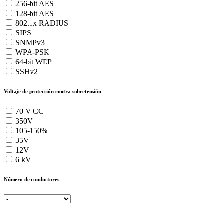
256-bit AES
128-bit AES
802.1x RADIUS
SIPS
SNMPv3
WPA-PSK
64-bit WEP
SSHv2
Voltaje de protección contra sobretensión
70 V CC
350V
105-150%
35V
12V
6 kV
Número de conductores