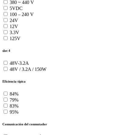
380 ~ 440 V
5VDC
100 – 240 V
24V
12V
3.3V
125V
slot 4
48V-3.2A
48V / 3.2A / 150W
Eficiencia típica
84%
79%
83%
95%
Comunicación del conmutador