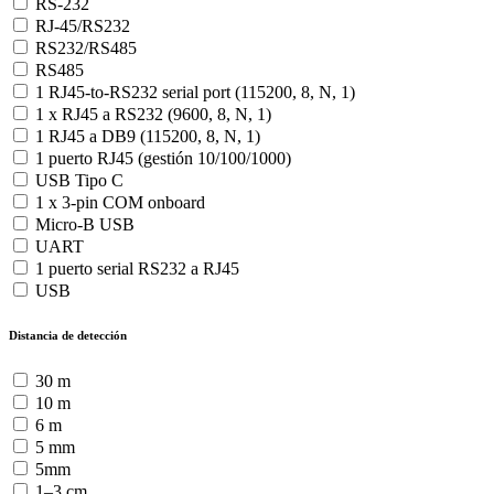
RS-232
RJ-45/RS232
RS232/RS485
RS485
1 RJ45-to-RS232 serial port (115200, 8, N, 1)
1 x RJ45 a RS232 (9600, 8, N, 1)
1 RJ45 a DB9 (115200, 8, N, 1)
1 puerto RJ45 (gestión 10/100/1000)
USB Tipo C
1 x 3-pin COM onboard
Micro-B USB
UART
1 puerto serial RS232 a RJ45
USB
Distancia de detección
30 m
10 m
6 m
5 mm
5mm
1–3 cm