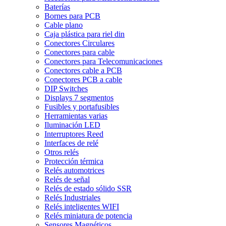
Baterías
Bornes para PCB
Cable plano
Caja plástica para riel din
Conectores Circulares
Conectores para cable
Conectores para Telecomunicaciones
Conectores cable a PCB
Conectores PCB a cable
DIP Switches
Displays 7 segmentos
Fusibles y portafusibles
Herramientas varias
Iluminación LED
Interruptores Reed
Interfaces de relé
Otros relés
Protección térmica
Relés automotrices
Relés de señal
Relés de estado sólido SSR
Relés Industriales
Relés inteligentes WIFI
Relés miniatura de potencia
Sensores Magnéticos