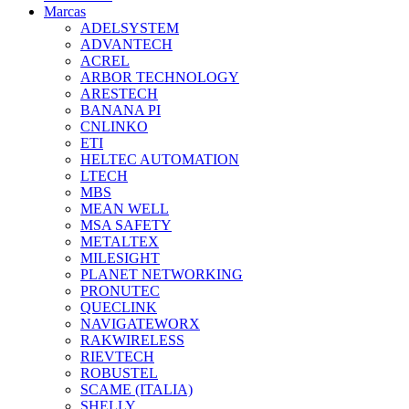
Marcas
ADELSYSTEM
ADVANTECH
ACREL
ARBOR TECHNOLOGY
ARESTECH
BANANA PI
CNLINKO
ETI
HELTEC AUTOMATION
LTECH
MBS
MEAN WELL
MSA SAFETY
METALTEX
MILESIGHT
PLANET NETWORKING
PRONUTEC
QUECLINK
NAVIGATEWORX
RAKWIRELESS
RIEVTECH
ROBUSTEL
SCAME (ITALIA)
SHELLY