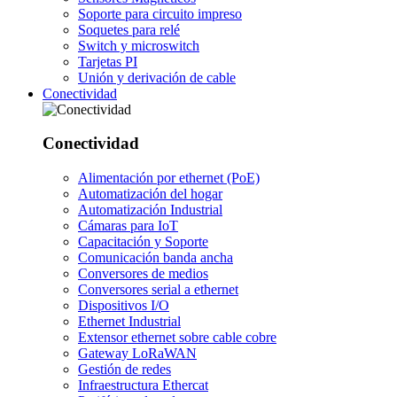
Soporte para circuito impreso
Soquetes para relé
Switch y microswitch
Tarjetas PI
Unión y derivación de cable
Conectividad
Conectividad
Alimentación por ethernet (PoE)
Automatización del hogar
Automatización Industrial
Cámaras para IoT
Capacitación y Soporte
Comunicación banda ancha
Conversores de medios
Conversores serial a ethernet
Dispositivos I/O
Ethernet Industrial
Extensor ethernet sobre cable cobre
Gateway LoRaWAN
Gestión de redes
Infraestructura Ethercat