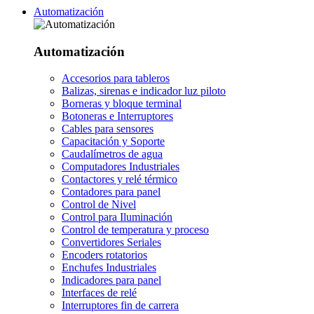
Automatización
Automatización
Accesorios para tableros
Balizas, sirenas e indicador luz piloto
Borneras y bloque terminal
Botoneras e Interruptores
Cables para sensores
Capacitación y Soporte
Caudalímetros de agua
Computadores Industriales
Contactores y relé térmico
Contadores para panel
Control de Nivel
Control para Iluminación
Control de temperatura y proceso
Convertidores Seriales
Encoders rotatorios
Enchufes Industriales
Indicadores para panel
Interfaces de relé
Interruptores fin de carrera