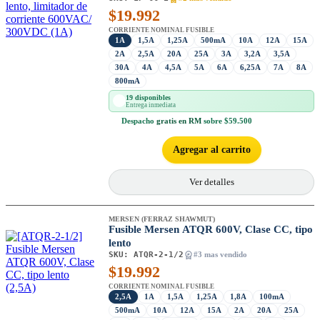
$
19.992
CORRIENTE NOMINAL FUSIBLE
1A
1,5A
1,25A
500mA
10A
12A
15A
2A
2,5A
20A
25A
3A
3,2A
3,5A
30A
4A
4,5A
5A
6A
6,25A
7A
8A
800mA
19 disponibles
Entrega inmediata
Despacho
gratis en RM
sobre $59.500
Agregar al carrito
Ver detalles
MERSEN (FERRAZ SHAWMUT)
Fusible Mersen ATQR 600V, Clase CC, tipo
lento
SKU:
ATQR-2-1/2
#3 mas vendido
$
19.992
CORRIENTE NOMINAL FUSIBLE
2,5A
1A
1,5A
1,25A
1,8A
100mA
500mA
10A
12A
15A
2A
20A
25A