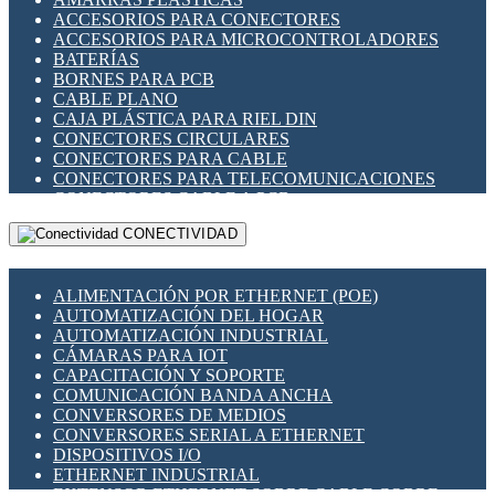
ENCHUFES INDUSTRIALES
ACCESORIOS PARA CONECTORES
INDICADORES PARA PANEL
ACCESORIOS PARA MICROCONTROLADORES
INTERFACES DE RELÉ
BATERÍAS
INTERRUPTORES FIN DE CARRERA
BORNES PARA PCB
LLAVES CONMUTADORAS
CABLE PLANO
MEDIDORES DE ENERGÍA Y TC'S DE CORRIENTE
CAJA PLÁSTICA PARA RIEL DIN
MOTORES PASO A PASO
CONECTORES CIRCULARES
PANTALLAS HMI
CONECTORES PARA CABLE
PLC -CONTROLADORES LÓGICO PROGRAMABLES
CONECTORES PARA TELECOMUNICACIONES
PROGRAMADORES DE HORARIO
CONECTORES CABLE A PCB
PROTECCIÓN ELÉCTRICA
CONECTORES PCB A CABLE
RELÉS DE PROTECCIÓN
CONECTIVIDAD
DIP SWITCHES
SENSORES CAPACITIVOS
DISPLAYS 7 SEGMENTOS
SENSORES DE POSICIÓN LINEAL
FUSIBLES Y PORTAFUSIBLES
SENSORES FOTOELÉCTRICOS
ALIMENTACIÓN POR ETHERNET (POE)
HERRAMIENTAS VARIAS
SENSORES INDUCTIVOS
AUTOMATIZACIÓN DEL HOGAR
ILUMINACIÓN LED
TEMPORIZADORES
AUTOMATIZACIÓN INDUSTRIAL
INTERRUPTORES REED
VARIACS
CÁMARAS PARA IOT
INTERFACES DE RELÉ
VARIADORES DE FRECUENCIA [VDF]
CAPACITACIÓN Y SOPORTE
OTROS RELÉS
SECCIONADORES - INTERRUPTORES
COMUNICACIÓN BANDA ANCHA
PROTECCIÓN TÉRMICA
MAQUINARIA
CONVERSORES DE MEDIOS
RELÉS AUTOMOTRICES
CONVERSORES SERIAL A ETHERNET
RELÉS DE SEÑAL
DISPOSITIVOS I/O
RELÉS DE ESTADO SÓLIDO SSR
ETHERNET INDUSTRIAL
RELÉS INDUSTRIALES
EXTENSOR ETHERNET SOBRE CABLE COBRE