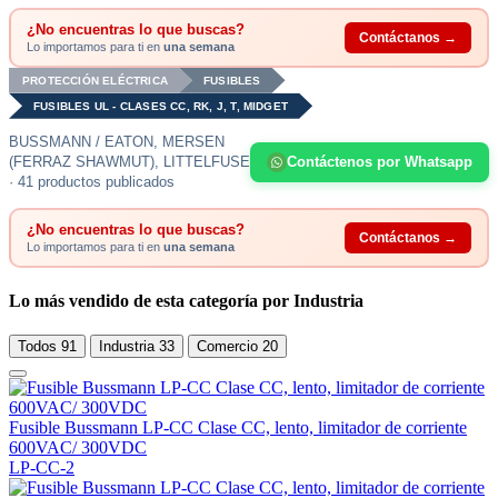
¿No encuentras lo que buscas?
Contáctanos →
Lo importamos para ti en
una semana
PROTECCIÓN ELÉCTRICA
FUSIBLES
FUSIBLES UL - CLASES CC, RK, J, T, MIDGET
BUSSMANN / EATON, MERSEN
(FERRAZ SHAWMUT), LITTELFUSE
Contáctenos por Whatsapp
· 41 productos publicados
¿No encuentras lo que buscas?
Contáctanos →
Lo importamos para ti en
una semana
Lo más vendido de esta categoría por Industria
Todos
91
Industria
33
Comercio
20
Fusible Bussmann LP-CC Clase CC, lento, limitador de corriente
600VAC/ 300VDC
LP-CC-2