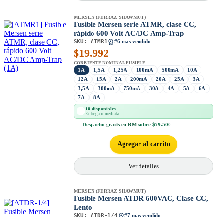
MERSEN (FERRAZ SHAWMUT)
Fusible Mersen serie ATMR, clase CC,
rápido 600 Volt AC/DC Amp-Trap
SKU:
ATMR1
#6 mas vendido
$
19.992
CORRIENTE NOMINAL FUSIBLE
1A
1,5A
1,25A
100mA
500mA
10A
12A
15A
2A
200mA
20A
25A
3A
3,5A
300mA
750mA
30A
4A
5A
6A
7A
8A
10 disponibles
Entrega inmediata
Despacho
gratis en RM
sobre $59.500
Agregar al carrito
Ver detalles
MERSEN (FERRAZ SHAWMUT)
Fusible Mersen ATDR 600VAC, Clase CC,
Lento
SKU:
ATDR-1/4
#7 mas vendido