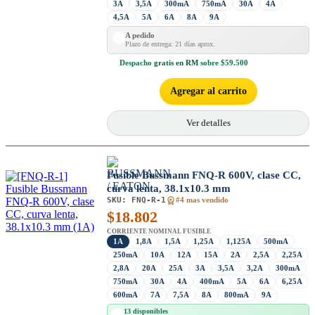
3A
3,5A
300mA
750mA
30A
4A
4,5A
5A
6A
8A
9A
A pedido
Plazo de entrega: 21 días aprox.
Despacho
gratis en RM
sobre $59.500
Agregar al carrito
Ver detalles
Fusible Bussmann FNQ-R 600V, clase CC,
curva lenta, 38.1x10.3 mm
SKU:
FNQ-R-1
#4 mas vendido
$
18.802
CORRIENTE NOMINAL FUSIBLE
1A
1,8A
1,5A
1,25A
1,125A
500mA
250mA
10A
12A
15A
2A
2,5A
2,25A
2,8A
20A
25A
3A
3,5A
3,2A
300mA
750mA
30A
4A
400mA
5A
6A
6,25A
600mA
7A
7,5A
8A
800mA
9A
13 disponibles