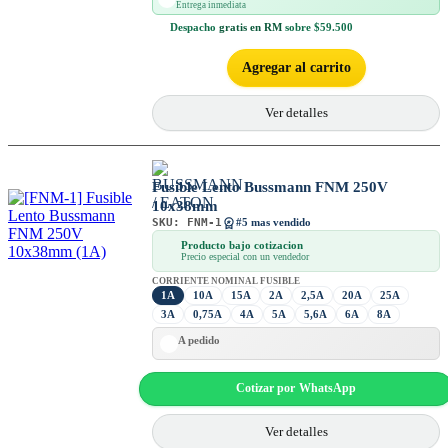
Entrega inmediata
Despacho
gratis en RM
sobre $59.500
Agregar al carrito
Ver detalles
Fusible Lento Bussmann FNM 250V
10x38mm
SKU:
FNM-1
#5 mas vendido
Producto bajo cotizacion
Precio especial con un vendedor
CORRIENTE NOMINAL FUSIBLE
1A
10A
15A
2A
2,5A
20A
25A
3A
0,75A
4A
5A
5,6A
6A
8A
A pedido
Cotizar por WhatsApp
Ver detalles