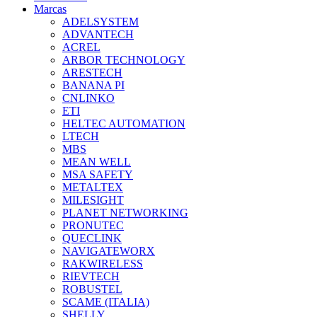
Marcas
ADELSYSTEM
ADVANTECH
ACREL
ARBOR TECHNOLOGY
ARESTECH
BANANA PI
CNLINKO
ETI
HELTEC AUTOMATION
LTECH
MBS
MEAN WELL
MSA SAFETY
METALTEX
MILESIGHT
PLANET NETWORKING
PRONUTEC
QUECLINK
NAVIGATEWORX
RAKWIRELESS
RIEVTECH
ROBUSTEL
SCAME (ITALIA)
SHELLY