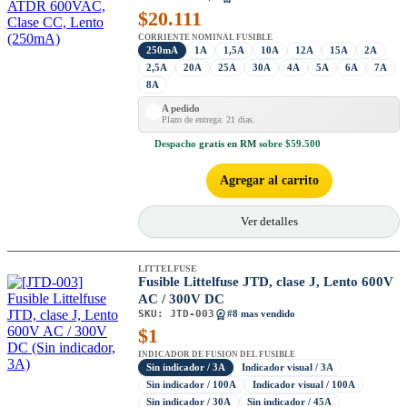
$
20.111
CORRIENTE NOMINAL FUSIBLE
250mA
1A
1,5A
10A
12A
15A
2A
2,5A
20A
25A
30A
4A
5A
6A
7A
8A
A pedido
Plazo de entrega: 21 dias.
Despacho
gratis en RM
sobre $59.500
Agregar al carrito
Ver detalles
LITTELFUSE
Fusible Littelfuse JTD, clase J, Lento 600V
AC / 300V DC
SKU:
JTD-003
#8 mas vendido
$
1
INDICADOR DE FUSION DEL FUSIBLE
Sin indicador / 3A
Indicador visual / 3A
Sin indicador / 100A
Indicador visual / 100A
Sin indicador / 30A
Sin indicador / 45A