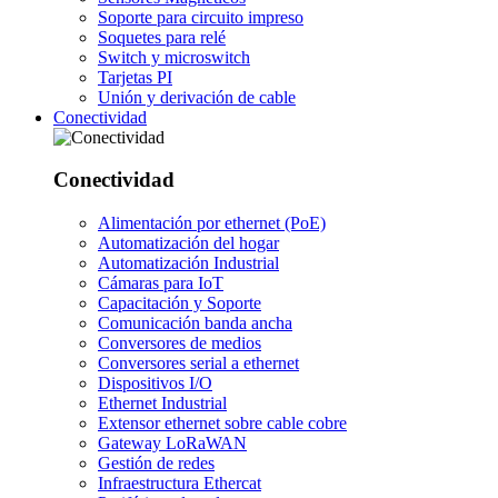
Soporte para circuito impreso
Soquetes para relé
Switch y microswitch
Tarjetas PI
Unión y derivación de cable
Conectividad
Conectividad
Alimentación por ethernet (PoE)
Automatización del hogar
Automatización Industrial
Cámaras para IoT
Capacitación y Soporte
Comunicación banda ancha
Conversores de medios
Conversores serial a ethernet
Dispositivos I/O
Ethernet Industrial
Extensor ethernet sobre cable cobre
Gateway LoRaWAN
Gestión de redes
Infraestructura Ethercat