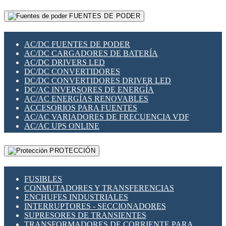
RELÉS INTELIGENTES WIFI
GATEWAY LORAWAN
RELÉS MINIATURA DE POTENCIA
FUENTES DE PODER
GESTIÓN DE REDES
SENSORES MAGNÉTICOS
INFRAESTRUCTURA ETHERCAT
SOPORTE PARA CIRCUITO IMPRESO
PERIFÉRICOS DE RED
SOQUETES PARA RELÉ
AC/DC FUENTES DE PODER
PLACAS MODULARES IOT
SWITCH Y MICROSWITCH
AC/DC CARGADORES DE BATERÍA
SWITCHES Y REDES WIFI
TARJETAS PI
AC/DC DRIVERS LED
SOLUCIONES IOT
UNIÓN Y DERIVACIÓN DE CABLE
DC/DC CONVERTIDORES
SOLUCIONES LORAWAN
DC/DC CONVERTIDORES DRIVER LED
SOLUCIONES RED CELULAR
DC/AC INVERSORES DE ENERGÍA
SEGURIDAD PARA REDES
AC/AC ENERGÍAS RENOVABLES
SWITCHES LAN
ACCESORIOS PARA FUENTES
TELEFONÍA IP (VOIP)
AC/AC VARIADORES DE FRECUENCIA VDF
VIGILANCIA IP (CCTV)
AC/AC UPS ONLINE
MESHTASTIC
PROTECCIÓN
FUSIBLES
CONMUTADORES Y TRANSFERENCIAS
ENCHUFES INDUSTRIALES
INTERRUPTORES - SECCIONADORES
SUPRESORES DE TRANSIENTES
TRANSFORMADORES DE CORRIENTE PARA