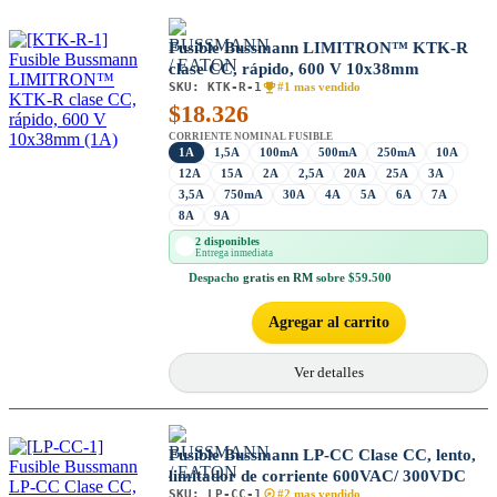
Fusible Bussmann LIMITRON™ KTK-R
clase CC, rápido, 600 V 10x38mm
SKU:
KTK-R-1
#1 mas vendido
$
18.326
CORRIENTE NOMINAL FUSIBLE
1A
1,5A
100mA
500mA
250mA
10A
12A
15A
2A
2,5A
20A
25A
3A
3,5A
750mA
30A
4A
5A
6A
7A
8A
9A
2 disponibles
Entrega inmediata
Despacho
gratis en RM
sobre $59.500
Agregar al carrito
Ver detalles
Fusible Bussmann LP-CC Clase CC, lento,
limitador de corriente 600VAC/ 300VDC
SKU:
LP-CC-1
#2 mas vendido