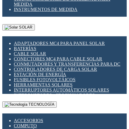
MEDIDA
INSTRUMENTOS DE MEDIDA
SOLAR
ADAPTADORES MC4 PARA PANEL SOLAR
BATERÍAS
CABLE SOLAR
CONECTORES MC4 PARA CABLE SOLAR
CONMUTADORES Y TRANSFERENCIAS PARA DC
CONTROLADORES DE CARGA SOLAR
ESTACIÓN DE ENERGÍA
FUSIBLES FOTOVOLTÁICOS
HERRAMIENTAS SOLARES
INTERRUPTORES AUTOMÁTICOS SOLARES
INTERRUPTORES - SECCIONADORES
FOTOVOLTÁICOS
TECNOLOGÍA
MONTAJE PANEL SOLAR
PORTA FUSIBLES Y SECCIONADORES
FOTOVOLTAICOS
ACCESORIOS
SUPRESOR DE TRANSIENTES SPDS PARA
COMPUTO
APLICACIONES FOTOVOLTAICAS