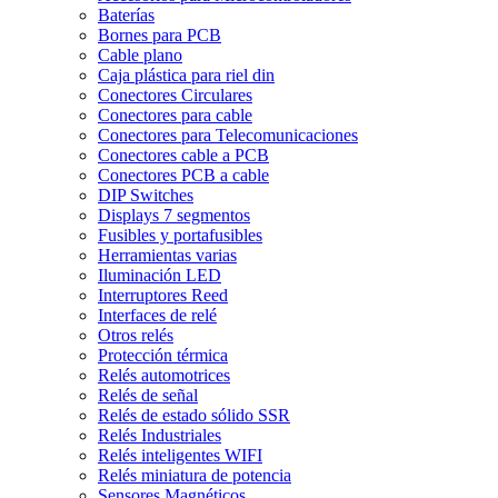
Baterías
Bornes para PCB
Cable plano
Caja plástica para riel din
Conectores Circulares
Conectores para cable
Conectores para Telecomunicaciones
Conectores cable a PCB
Conectores PCB a cable
DIP Switches
Displays 7 segmentos
Fusibles y portafusibles
Herramientas varias
Iluminación LED
Interruptores Reed
Interfaces de relé
Otros relés
Protección térmica
Relés automotrices
Relés de señal
Relés de estado sólido SSR
Relés Industriales
Relés inteligentes WIFI
Relés miniatura de potencia
Sensores Magnéticos