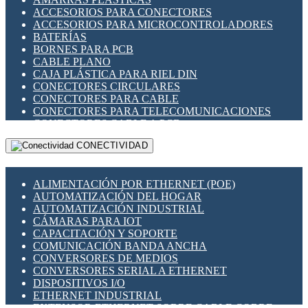
ENCHUFES INDUSTRIALES
ACCESORIOS PARA CONECTORES
INDICADORES PARA PANEL
ACCESORIOS PARA MICROCONTROLADORES
INTERFACES DE RELÉ
BATERÍAS
INTERRUPTORES FIN DE CARRERA
BORNES PARA PCB
LLAVES CONMUTADORAS
CABLE PLANO
MEDIDORES DE ENERGÍA Y TC'S DE CORRIENTE
CAJA PLÁSTICA PARA RIEL DIN
MOTORES PASO A PASO
CONECTORES CIRCULARES
PANTALLAS HMI
CONECTORES PARA CABLE
PLC -CONTROLADORES LÓGICO PROGRAMABLES
CONECTORES PARA TELECOMUNICACIONES
PROGRAMADORES DE HORARIO
CONECTORES CABLE A PCB
PROTECCIÓN ELÉCTRICA
CONECTORES PCB A CABLE
RELÉS DE PROTECCIÓN
CONECTIVIDAD
DIP SWITCHES
SENSORES CAPACITIVOS
DISPLAYS 7 SEGMENTOS
SENSORES DE POSICIÓN LINEAL
FUSIBLES Y PORTAFUSIBLES
SENSORES FOTOELÉCTRICOS
ALIMENTACIÓN POR ETHERNET (POE)
HERRAMIENTAS VARIAS
SENSORES INDUCTIVOS
AUTOMATIZACIÓN DEL HOGAR
ILUMINACIÓN LED
TEMPORIZADORES
AUTOMATIZACIÓN INDUSTRIAL
INTERRUPTORES REED
VARIACS
CÁMARAS PARA IOT
INTERFACES DE RELÉ
VARIADORES DE FRECUENCIA [VDF]
CAPACITACIÓN Y SOPORTE
OTROS RELÉS
SECCIONADORES - INTERRUPTORES
COMUNICACIÓN BANDA ANCHA
PROTECCIÓN TÉRMICA
MAQUINARIA
CONVERSORES DE MEDIOS
RELÉS AUTOMOTRICES
CONVERSORES SERIAL A ETHERNET
RELÉS DE SEÑAL
DISPOSITIVOS I/O
RELÉS DE ESTADO SÓLIDO SSR
ETHERNET INDUSTRIAL
RELÉS INDUSTRIALES
EXTENSOR ETHERNET SOBRE CABLE COBRE