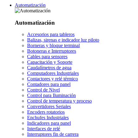
Automatización
Automatización
Accesorios para tableros
Balizas, sirenas e indicador luz piloto
Borneras y bloque terminal
Botoneras e Interruptores
Cables para sensores
Capacitación y Soporte
Caudalímetros de agua
Computadores Industriales
Contactores y relé térmico
Contadores para panel
Control de Nivel
Control para Iluminación
Control de temperatura y proceso
Convertidores Seriales
Encoders rotatorios
Enchufes Industriales
Indicadores para panel
Interfaces de relé
Interruptores fin de carrera