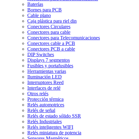
Baterías
Bornes para PCB
Cable plano
Caja plástica para riel din
Conectores Circulares
Conectores para cable
Conectores para Telecomunicaciones
Conectores cable a PCB
Conectores PCB a cable
DIP Switches
Displays 7 segmentos
Fusibles y portafusibles
Herramientas varias
Iluminación LED
Interruptores Reed
Interfaces de relé
Otros relés
Protección térmica
Relés automotrices
Relés de señal
Relés de estado sólido SSR
Relés Industriales
Relés inteligentes WIFI
Relés miniatura de potencia
Sensores Magnéticos