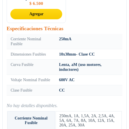
$
6.500
Agregar
Especificaciones Técnicas
Corriente Nominal
250mA
Fusible
Dimensiones Fusibles
10x38mm- Clase CC
Curva Fusible
Lenta, aM (uso motores,
inductores)
Voltaje Nominal Fusible
600V AC
Clase Fusible
CC
No hay detalles disponibles.
250mA
,
1A
,
1,5A
,
2A
,
2,5A
,
4A
,
Corriente Nominal
5A
,
6A
,
7A
,
8A
,
10A
,
12A
,
15A
,
Fusible
20A
,
25A
,
30A