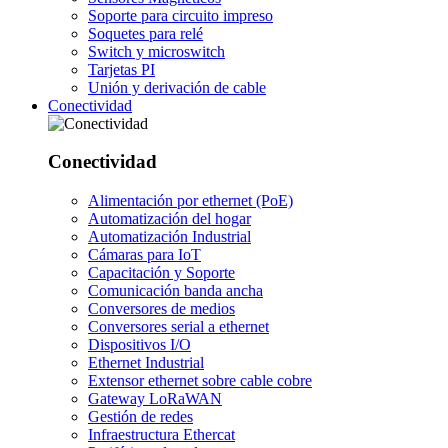
Soporte para circuito impreso
Soquetes para relé
Switch y microswitch
Tarjetas PI
Unión y derivación de cable
Conectividad
Conectividad
Alimentación por ethernet (PoE)
Automatización del hogar
Automatización Industrial
Cámaras para IoT
Capacitación y Soporte
Comunicación banda ancha
Conversores de medios
Conversores serial a ethernet
Dispositivos I/O
Ethernet Industrial
Extensor ethernet sobre cable cobre
Gateway LoRaWAN
Gestión de redes
Infraestructura Ethercat