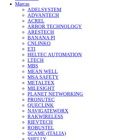
Marcas
ADELSYSTEM
ADVANTECH
ACREL
ARBOR TECHNOLOGY
ARESTECH
BANANA PI
CNLINKO
ETI
HELTEC AUTOMATION
LTECH
MBS
MEAN WELL
MSA SAFETY
METALTEX
MILESIGHT
PLANET NETWORKING
PRONUTEC
QUECLINK
NAVIGATEWORX
RAKWIRELESS
RIEVTECH
ROBUSTEL
SCAME (ITALIA)
SHELLY