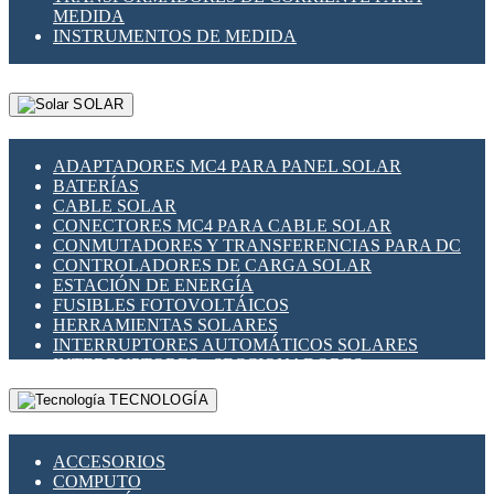
MEDIDA
INSTRUMENTOS DE MEDIDA
SOLAR
ADAPTADORES MC4 PARA PANEL SOLAR
BATERÍAS
CABLE SOLAR
CONECTORES MC4 PARA CABLE SOLAR
CONMUTADORES Y TRANSFERENCIAS PARA DC
CONTROLADORES DE CARGA SOLAR
ESTACIÓN DE ENERGÍA
FUSIBLES FOTOVOLTÁICOS
HERRAMIENTAS SOLARES
INTERRUPTORES AUTOMÁTICOS SOLARES
INTERRUPTORES - SECCIONADORES
FOTOVOLTÁICOS
TECNOLOGÍA
MONTAJE PANEL SOLAR
PORTA FUSIBLES Y SECCIONADORES
FOTOVOLTAICOS
ACCESORIOS
SUPRESOR DE TRANSIENTES SPDS PARA
COMPUTO
APLICACIONES FOTOVOLTAICAS