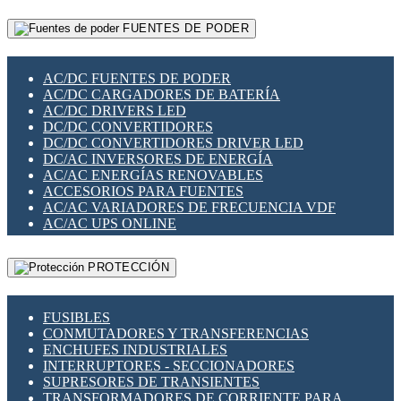
RELÉS INTELIGENTES WIFI
GATEWAY LORAWAN
RELÉS MINIATURA DE POTENCIA
FUENTES DE PODER
GESTIÓN DE REDES
SENSORES MAGNÉTICOS
INFRAESTRUCTURA ETHERCAT
SOPORTE PARA CIRCUITO IMPRESO
PERIFÉRICOS DE RED
SOQUETES PARA RELÉ
AC/DC FUENTES DE PODER
PLACAS MODULARES IOT
SWITCH Y MICROSWITCH
AC/DC CARGADORES DE BATERÍA
SWITCHES Y REDES WIFI
TARJETAS PI
AC/DC DRIVERS LED
SOLUCIONES IOT
UNIÓN Y DERIVACIÓN DE CABLE
DC/DC CONVERTIDORES
SOLUCIONES LORAWAN
DC/DC CONVERTIDORES DRIVER LED
SOLUCIONES RED CELULAR
DC/AC INVERSORES DE ENERGÍA
SEGURIDAD PARA REDES
AC/AC ENERGÍAS RENOVABLES
SWITCHES LAN
ACCESORIOS PARA FUENTES
TELEFONÍA IP (VOIP)
AC/AC VARIADORES DE FRECUENCIA VDF
VIGILANCIA IP (CCTV)
AC/AC UPS ONLINE
MESHTASTIC
PROTECCIÓN
FUSIBLES
CONMUTADORES Y TRANSFERENCIAS
ENCHUFES INDUSTRIALES
INTERRUPTORES - SECCIONADORES
SUPRESORES DE TRANSIENTES
TRANSFORMADORES DE CORRIENTE PARA